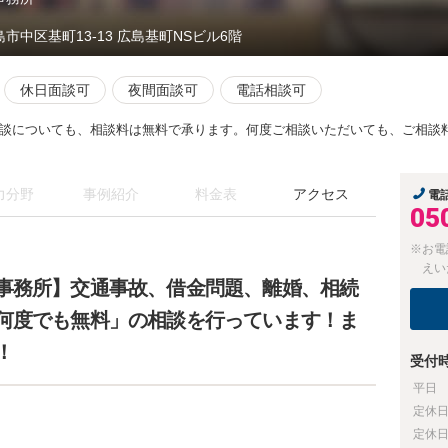
島市中区基町13-13 広島基町NSビル6階
休日面談可
夜間面談可
電話相談可
談についても、相談料は無料で承ります。何度ご相談いただいても、ご相談
力分野
事例紹介
料金表
アクセス
電
05
※お電
えい
事務所】交通事故、借金問題、離婚、相続
何度でも無料」の相談を行っています！ま
！
受付
平日
定休
定休