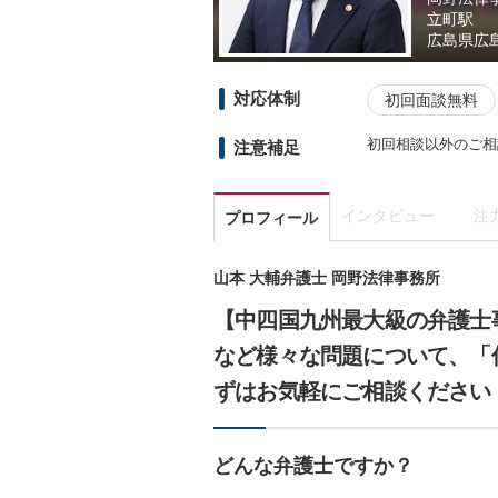
立町駅
広島県
広
対応体制
初回面談無料
初回相談以外のご相
注意補足
インタビュー
注
プロフィール
山本 大輔弁護士 岡野法律事務所
【中四国九州最大級の弁護士
など様々な問題について、「
ずはお気軽にご相談ください
どんな弁護士ですか？