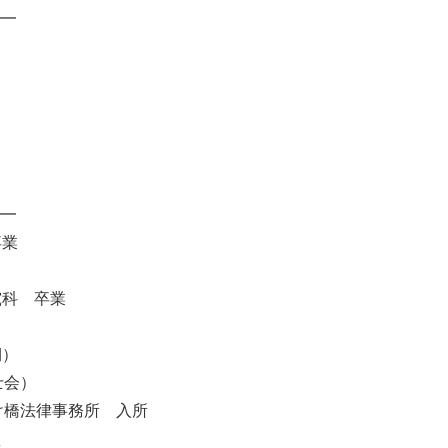
━
━
卒業
究科 卒業
期）
会）
法律事務所 入所
え