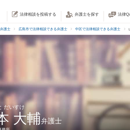
法律相談を投稿する
弁護士を探す
法律Q
弁護士
広島市で法律相談できる弁護士
中区で法律相談できる弁護士
と だいすけ
本 大輔
弁護士
事務所