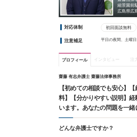
縮景園前
広島県
広
対応体制
初回面談無料
平日の夜間、土曜日
注意補足
インタビュー
注
プロフィール
齋藤 有志弁護士 齋藤法律事務所
【初めての相談でも安心】【
料】【分かりやすい説明】経
います。あなたの問題を一緒
どんな弁護士ですか？