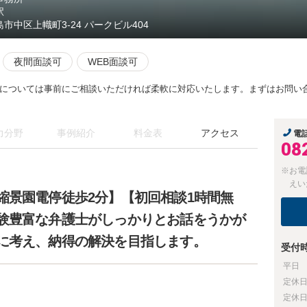
駅
島市中区上幟町3-24 パークビル404
夜間面談可
WEB面談可
については事前にご相談いただければ柔軟に対応いたします。まずはお問い
力分野
事例紹介
料金表
アクセス
電
08
※お電
えい
縮景園電停徒歩2分】【初回相談1時間無
験豊富な弁護士がしっかりとお話をうかが
に考え、納得の解決を目指します。
受付
平日
定休
定休