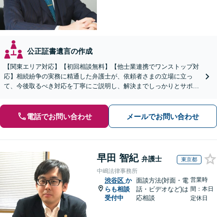
公正証書遺言の作成
【関東エリア対応】【初回相談無料】【他士業連携でワンストップ対
応】相続紛争の実務に精通した弁護士が、依頼者さまの立場に立っ
て、今後取るべき対応を丁寧にご説明し、解決までしっかりとサポー
トいたします。お気軽にご相談ください。【WEB面談可】
電話でお問い合わせ
メールでお問い合わせ
早田 智紀
弁護士
東京都
中嶋法律事務所
営業時
渋谷区
か
面談方法(対面・電
らも相談
話・ビデオなど)は
間：本日
受付中
応相談
定休日