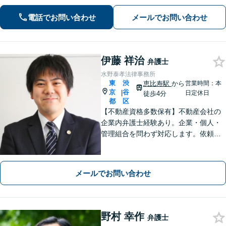
件など多様な法律問題に対応いたしま
電話でお問い合わせ
メールでお問い合わせ
す。法律問題を抱えるお客様の不安を
解消し、迅速に解決策を提供いたしま
す。
伊藤 祥治
弁護士
水野泰孝法律事務所
東
渋
恵比寿駅
から
営業時間：本
京
谷
|
日定休日
徒歩4分
都
区
【不動産資格多数保有】不動産会社の
企業内弁護士経験あり。企業・個人・
管理組合を問わず対応します。依頼者
さまにとっての最善を目指します。
【オンライン面談OK】【代官山駅4
分・恵比寿駅6分】
メールでお問い合わせ
野村 幸作
弁護士