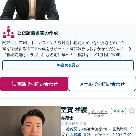
公正証書遺言の作成
関東エリア対応【オンライン面談対応】相続人がいない方などのご希
望を実現する遺言書作成をサポート・遺言執行もおまかせください！
／相続問題はトラブルになる前に早めのご相談を！／裁判外での遺産
分割協議の経験多数【完全個室】
料金表を見る
電話でお問い合わせ
メールでお問い合わせ
室賀 祥護
東京都
インタビュ
ーを見る
弁護士
室賀法律事務所
営業時間：1
渋谷区
か
面談方法(対面・
らも相談
電話・ビデオな
0:00~17:00