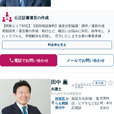
公正証書遺言の作成
【関東エリア対応】【初回相談無料】遺産分割協議・調停／遺留分侵
害額請求／遺言書の作成・執行など、幅広いお悩みに対応。紛争化し
たトラブルも、早期解決を目指し、尽力いたします企業の事業承継の
お悩みもご相談ください【夜間・休日面談】【電話相談可】
料金表を見る
電話でお問い合わせ
メールでお問い合わせ
田中 薫
東京都
インタビュー
を見る
弁護士
丸の内中央法律事務所
営業時
渋谷区
か
面談方法(対面・電
らも相談
話・ビデオなど)は
間：本日
受付中
応相談
定休日