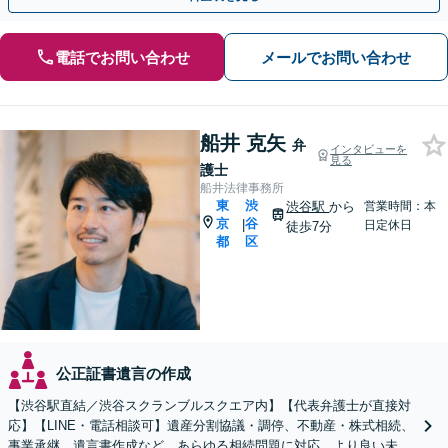
電話でお問い合わせ
メールでお問い合わせ
船井 克矢
弁
インタビューを
見る
護士
船井法律事務所
東
渋
渋谷駅
から
営業時間：本
京
谷
|
日定休日
徒歩7分
都
区
公正証書遺言の作成
【渋谷駅直結／渋谷スクランブルスクエア内】【代表弁護士が直接対
応】【LINE・電話相談可】遺産分割協議・調停、不動産・株式相続、
事業承継、遺言書作成など、あらゆる相続問題に対応。より良い未来