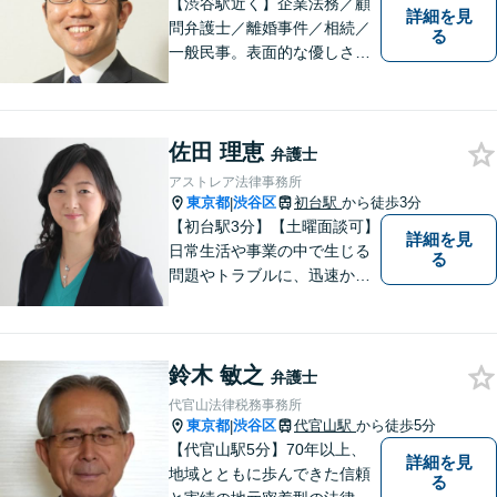
【渋谷駅近く】企業法務／顧
詳細を見
問弁護士／離婚事件／相続／
る
一般民事。表面的な優しさだ
けではなく、常に依頼者のた
めに法律の専門家として動け
る弁護士を目指して日々努力
佐田 理恵
をしております。お気軽にご
弁護士
相談ください。
アストレア法律事務所
東京都
渋谷区
初台駅
から徒歩3分
|
【初台駅3分】【土曜面談可】
詳細を見
日常生活や事業の中で生じる
る
問題やトラブルに、迅速かつ
適切に対応できるよう努めて
います。 依頼者の方に安心し
て相談いただき、満足してい
鈴木 敏之
ただける解決を実現すること
弁護士
が私たちの使命です。
代官山法律税務事務所
東京都
渋谷区
代官山駅
から徒歩5分
|
【代官山駅5分】70年以上、
詳細を見
地域とともに歩んできた信頼
る