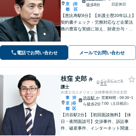
京
谷
|
日定休日
徒歩8分
都
区
【恵比寿駅8分】【弁護士歴20年以上】
契約書チェック・労務対応など企業法
務の豊富な実績に加え、財産分与・親
権など離婚問題のご相談も100件以上の
実績あり。法人・個人問わず、誠実に
寄り添い最適な解決を目指します。
電話でお問い合わせ
メールでお問い合わせ
【初回相談可能】【WEB面談可能】
枝窪 史郎
弁
インタビューを
見る
護士
弁護士法人オリオン 法律事務所渋谷支部
東
渋
渋谷駅
か
営業時間：09:30~1
京
谷
|
7:00（土日祝日）
ら徒歩2分
都
区
【渋谷駅2分】【初回面談無料】【休
日・夜間面談可】交渉事件、訴訟事
件、破産事件、インターネット関連事
件、離婚事件、交通事故事件、刑事事