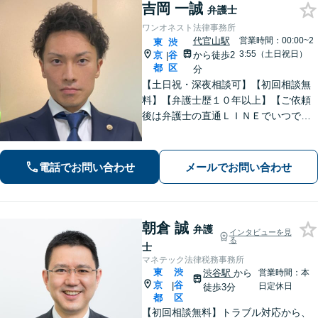
吉岡 一誠
弁護士
ワンオネスト法律事務所
代官山駅
営業時間：00:00~2
東
渋
3:55（土日祝日）
京
谷
から徒歩2
|
都
区
分
【土日祝・深夜相談可】【初回相談無
料】【弁護士歴１０年以上】【ご依頼
後は弁護士の直通ＬＩＮＥでいつでも
連絡可能】【刑事事件・不動産トラブ
ル・企業法務・男女トラブル・ナイト
ワークトラブルに注力】
電話でお問い合わせ
メールでお問い合わせ
朝倉 誠
弁護
インタビューを見
る
士
マネテック法律税務事務所
東
渋
渋谷駅
から
営業時間：本
京
谷
|
日定休日
徒歩3分
都
区
【初回相談無料】トラブル対応から、