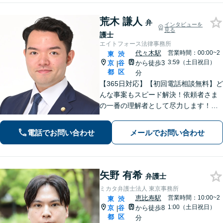
荒木 謙人
弁
インタビューを
見る
護士
エイトフォース法律事務所
代々木駅
営業時間：00:00~2
東
渋
3:59（土日祝日）
京
谷
から徒歩3
|
都
区
分
【365日対応】【初回電話相談無料】ど
んな事案もスピード解決！依頼者さま
の一番の理解者として尽力します！注
力分野は、刑事事件／詐欺・消費者問
題／インターネット／男女問題／相続
電話でお問い合わせ
メールでお問い合わせ
／債権回収／不動産／企業法務など
【完全個室】【代々木駅3分】
矢野 有希
弁護士
ミカタ弁護士法人 東京事務所
恵比寿駅
営業時間：10:00~2
東
渋
1:00（土日祝日）
京
谷
から徒歩8
|
都
区
分