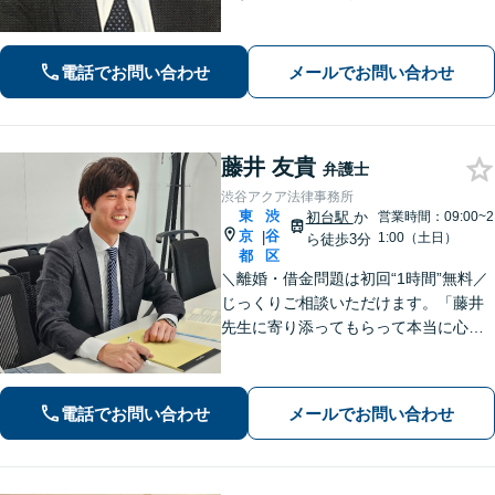
るまで、依頼者様のお話をじっくり伺
い、着実に実行します。都合の良いこ
とは一切言いません。安心しておまか
電話でお問い合わせ
メールでお問い合わせ
せください。
藤井 友貴
弁護士
渋谷アクア法律事務所
東
渋
初台駅
か
営業時間：09:00~2
京
谷
|
1:00（土日）
ら徒歩3分
都
区
＼離婚・借金問題は初回“1時間”無料／
じっくりご相談いただけます。「藤井
先生に寄り添ってもらって本当に心強
かった」といったお声も頂いていま
す。より良い未来を歩めるようお悩み
に真剣に向き合います【休日・夜間相
電話でお問い合わせ
メールでお問い合わせ
談可／完全個室】【企業法務も対応】