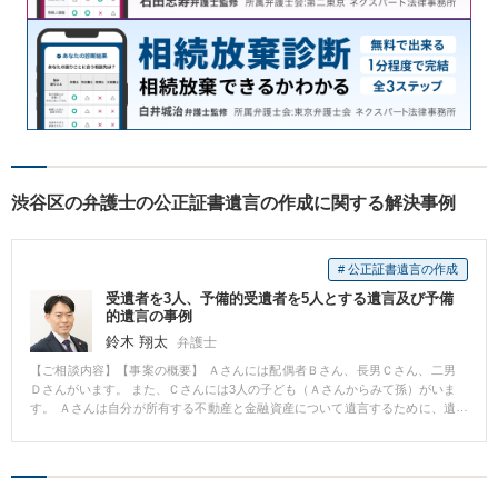
渋谷区の弁護士の公正証書遺言の作成に関する解決事例
# 公正証書遺言の作成
受遺者を3人、予備的受遺者を5人とする遺言及び予備
的遺言の事例
鈴木 翔太
弁護士
【ご相談内容】【事案の概要】 Ａさんには配偶者Ｂさん、長男Ｃさん、二男
Ｄさんがいます。 また、Ｃさんには3人の子ども（Ａさんからみて孫）がいま
す。 Ａさんは自分が所有する不動産と金融資産について遺言するために、遺
言書の作成を当事務所に依頼されました。 【解決までの流れ】 Ａさんの希望
は不動産をＢさんとＣさんに2分の1ずつ相続させ、金融資産をＢさんに４分
の２、ＣさんとＤさんに４分の１ずつを相続させるというものでした。 当事
務所はＡさんからさらに詳しく意向を聴取し、Ａさんは、①受遺者Ｂさんが