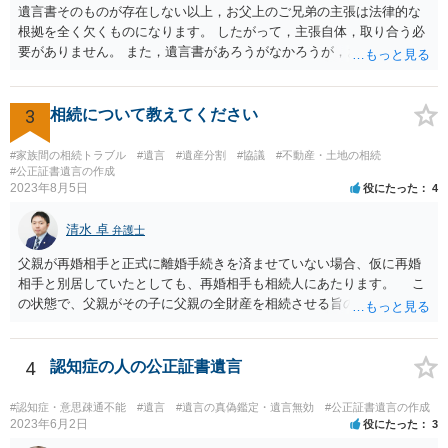
遺言書そのものが存在しない以上，お父上のご兄弟の主張は法律的な
根拠を全く欠くものになります。 したがって，主張自体，取り合う必
要がありません。 また，遺言書があろうがなかろうが，お父上のご兄
弟と面会しなければならない義務はもともとありません。 峰岸先生の
ご回答にもありますが， 代理人弁護士をたてて，その弁護士から相手
方に対して， ・相続に関する主張は法的根拠がなく，一切応じないこ
3
相続について教えてください
と ・今後一切の連絡をしてこないでほしいこと ・連絡を継続してくる
ようであれば警察への通報や法的措置も辞さないこと などを記載した
#家族間の相続トラブル
#遺言
#遺産分割
#協議
#不動産・土地の相続
書面を発送してもらうことがよろしいように思います。
#公正証書遺言の作成
2023年8月5日
役にたった
4
清水 卓
弁護士
父親が再婚相手と正式に離婚手続きを済ませていない場合、仮に再婚
相手と別居していたとしても、再婚相手も相続人にあたります。 こ
の状態で、父親がその子に父親の全財産を相続させる旨の公正証書遺
言を残した場合、一旦は子が父親の全財産を相続することになります
が、再婚相手の遺留分を侵害しているため、再婚相手から相続人
（子）に対して遺留分侵害額請求権が行使される可能性があります。
4
認知症の人の公正証書遺言
お悩みのようであれば、問題の当事者であるお父様本人がお住まい
の地域等の弁護士に直接相談してみるのが望ましいように思います。
#認知症・意思疎通不能
#遺言
#遺言の真偽鑑定・遺言無効
#公正証書遺言の作成
【参考】民法 （遺留分侵害額の請求） 第千四十六条 遺留分権利者及
2023年6月2日
役にたった
3
びその承継人は、受遺者（特定財産承継遺言により財産を承継し又は