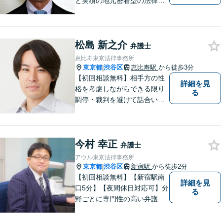
と実績の地元密着型の法律事
務所だからこそ、できるご提
案があります！依頼者さまの
「これから」を見据え、一緒
松島 新之介
に明るい未来を描いていきま
弁護士
しょう！【恵比寿駅7分】【地
恵比寿東京法律事務所
域密着型の法律事務所】
東京都
渋谷区
恵比寿駅
から徒歩3分
|
【初回相談無料】相手方の性
詳細を見
格を考慮しながらできる限り
る
調停・裁判を避けて話合いで
の早期解決を目指します。特
に女性側からの支持を受けて
います。
今村 幸正
弁護士
アウル東京法律事務所
東京都
渋谷区
新宿駅
から徒歩2分
|
【初回相談無料】【新宿駅南
詳細を見
口5分】【夜間休日対応可】分
る
野ごとに専門性の高い弁護士
が対応、充実したリーガルサ
ービスの提供を目指します