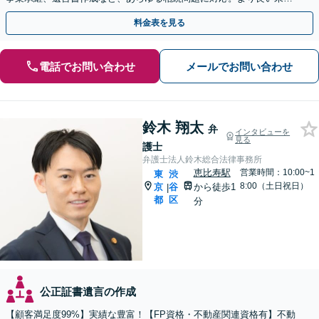
のため、円満な解決を目指します。
料金表を見る
電話でお問い合わせ
メールでお問い合わせ
鈴木 翔太
弁
インタビューを
見る
護士
弁護士法人鈴木総合法律事務所
恵比寿駅
営業時間：10:00~1
東
渋
8:00（土日祝日）
京
谷
から徒歩1
|
都
区
分
公正証書遺言の作成
【顧客満足度99%】実績な豊富！【FP資格・不動産関連資格有】不動