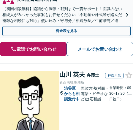
【初回相談無料】協議から調停・裁判まで一貫サポート！面識のない
相続人がみつかった事案もお任せください「不動産や株式等が絡んだ
複雑な相続にも対応」使い込み・寄与分／相続放棄／生前贈与／遺言
書作成ほか【休日・夜間相談可】【完全個室対応】
料金表を見る
電話でお問い合わせ
メールでお問い合わせ
山川 英夫
弁護士
神奈川県
延命法律事務所
営業時間：09:
渋谷区
面談方法(対面・
からも相
電話・ビデオな
30~17:30（土
談受付中
ど)は応相談
日祝日）