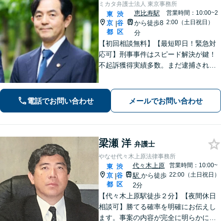
ミカタ弁護士法人 東京事務所
恵比寿駅
営業時間：10:00~2
東
渋
2:00（土日祝日）
京
谷
から徒歩8
|
都
区
分
【初回相談無料】【最短即日！緊急対
応可】刑事事件はスピード解決が鍵！
不起訴獲得実績多数。まだ逮捕されて
いないが、警察に捜査されている場合
は一刻も早くご相談ください。深夜ま
で電話受付中！【恵比寿駅8分】【休
電話でお問い合わせ
メールでお問い合わせ
日・夜間対応】
梁瀬 洋
弁護士
やなせ代々木上原法律事務所
代々木上原
営業時間：10:00~
東
渋
22:00（土日祝日）
京
谷
駅
から徒歩
|
都
区
2分
【代々木上原駅徒歩２分】【夜間休日
相談可】勝てる確率を明確にお伝えし
ます。事案の内容が完全に明らかにな