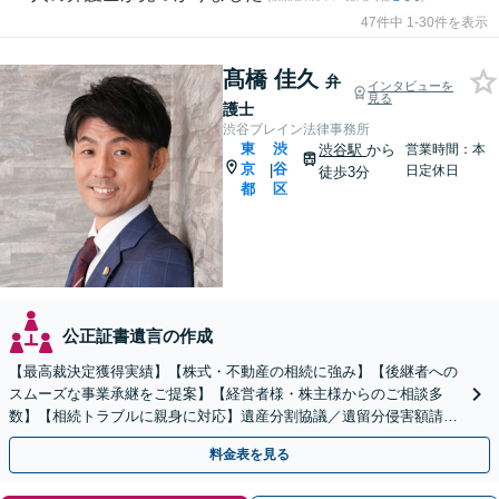
47件中 1-30件を表示
髙橋 佳久
弁
インタビューを
見る
護士
渋谷ブレイン法律事務所
東
渋
渋谷駅
から
営業時間：本
京
谷
|
日定休日
徒歩3分
都
区
公正証書遺言の作成
【最高裁決定獲得実績】【株式・不動産の相続に強み】【後継者への
スムーズな事業承継をご提案】【経営者様・株主様からのご相談多
数】【相続トラブルに親身に対応】遺産分割協議／遺留分侵害額請求
／遺言書作成も丁寧に対応【40分相談無料】【渋谷駅3分】
料金表を見る