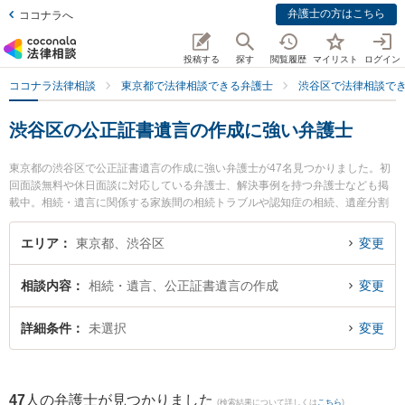
弁護士の方はこちら
ココナラへ
投稿する
探す
閲覧履歴
マイリスト
ログイン
ココナラ法律相談
東京都で法律相談できる弁護士
渋谷区で法律相談で
渋谷区の公正証書遺言の作成に強い弁護士
東京都の渋谷区で公正証書遺言の作成に強い弁護士が47名見つかりました。初
回面談無料や休日面談に対応している弁護士、解決事例を持つ弁護士なども掲
載中。相続・遺言に関係する家族間の相続トラブルや認知症の相続、遺産分割
等の細かな分野での絞り込み検索もでき便利です。特に渋谷ブレイン法律事務
所の髙橋 佳久弁護士や弁護士法人新都法律事務所 東京事務所の都 裕記弁護
エリア
東京都、渋谷区
変更
士、船井法律事務所の船井 克矢弁護士のプロフィール情報や弁護士費用、強み
などが注目されています。『渋谷区で土日や夜間に発生した公正証書遺言の作
相談内容
相続・遺言、公正証書遺言の作成
変更
成のトラブルを今すぐに弁護士に相談したい』『公正証書遺言の作成のトラブ
ル解決の実績豊富な近くの弁護士を検索したい』『初回相談無料で公正証書遺
言の作成を法律相談できる渋谷区内の弁護士に相談予約したい』などでお困り
詳細条件
未選択
変更
の相談者さんにおすすめです。
47
人の弁護士が見つかりました
(検索結果について詳しくは
こちら
)