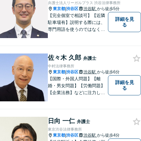
休・早朝夜間対応可能（要予
弁護士法人リーガルプラス 渋谷法律事務所
約）】
東京都
渋谷区
渋谷駅
から徒歩5分
|
【完全個室で相談可】【近隣
詳細を見
駐車場有】説明する際には、
る
専門用語を使うのではなく、
平易な言葉でお伝えするよう
に努めています。丁寧にご意
向を伺いながら最善の解決に
佐々木 久郎
向けて、10年以上にわたる弁
弁護士
護士活動から得た知識・経験
中村法律事務所
をフル活用して解決を目指し
東京都
渋谷区
渋谷駅
から徒歩6分
|
ます。
【国際・外国人問題】【離
詳細を見
婚・男女問題】【労働問題】
る
【企業法務】などに注力して
います。特に、国際関係を強
みとしています。
日向 一仁
弁護士
東京渋谷法律事務所
東京都
渋谷区
渋谷駅
から徒歩4分
|