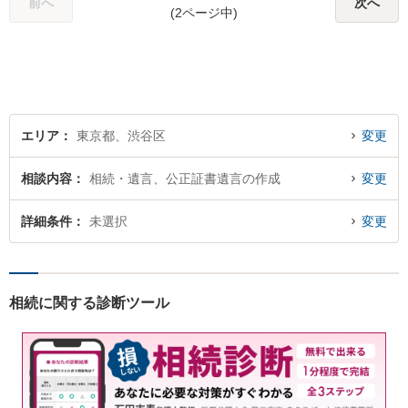
前へ
次へ
(2ページ中)
強くより良い解決を目指しま
す。お困りの場合、まずはご
相談ください。
エリア
東京都、渋谷区
変更
相談内容
相続・遺言、公正証書遺言の作成
変更
詳細条件
未選択
変更
相続に関する診断ツール