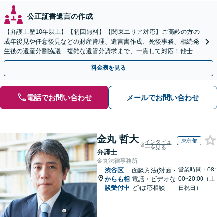
公正証書遺言の作成
【弁護士歴10年以上】【初回無料】【関東エリア対応】ご高齢の方の
成年後見や任意後見などの財産管理、遺言書作成、死後事務、相続発
生後の遺産分割協議、複雑な遺留分請求まで、一貫して対応！他士業
との連携力を活かした最適解の追求【WEB面談対応】
料金表を見る
電話でお問い合わせ
メールでお問い合わせ
金丸 哲大
東京都
インタビュ
ーを見る
弁護士
金丸法律事務所
営業時間：08:
渋谷区
面談方法(対面・
からも相
電話・ビデオな
00~20:00（土
談受付中
ど)は応相談
日祝日）