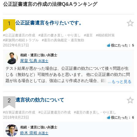
Ａさんより先に死亡し又は同時死亡したときは、Ｂさんに相続させるとした
公正証書遺言の作成の法律Q&Aランキング
不動産の２分の１を全部Ｃさんに、金融資産の４分の２をＣさんとＤさんに
４分の１ずつ相続させるという第１の予備的遺言をしました。 ②次に、受遺
者ＣさんがＡさんより先に死亡し又は同時死亡したときは、Ｃさんに相続さ
1
せるとした不動産の２分の１を、Ｄさんに２分の１、Ｃさんの子に６分の１
公正証書遺言を作りたいです。
ずつ、金融資産４分の１をＤさんに２分の１、Ｃさんの子に６分の１ずつ相
続させるという第２の予備的遺言をしました。 このほかに祭祀承継者をＣさ
#公正証書遺言の作成
#遺言の書き直し・やり直し
#遺言
#相続税対策
んに、遺言執行者をＣさんとＤさんに指定しました。 当事務所はこの内容で
#家族間の相続トラブル
#遺言の真偽鑑定・遺言無効
遺言書をまとめ、公証人に伝え、Ａさんは遺言公正証書を作成しました。
2022年6月17日
役にたった
5
【コメント】 受遺者が遺言者より先に死亡し又は同時死亡した場合に備えて
予備的遺言をしておくこと
相続・遺言に強い弁護士
尾畠 弘典
弁護士
テスト結果が悪かった場合は、公正証書の効力について後々問題が生
じる（無効など）可能性があると思います。 他に公正証書の効力に問
題が出る場合としては、強迫により作成された場合、錯誤（勘違い）
の場合などがあります。 遺言の対象となる財産の多寡などにもよりま
すが、弁護士に作成を依頼する場合は、１０～数十万円程度になるケ
ースが多いと思います。 報酬体系は、弁護士ごとに異なりますので一
2
遺言状の効力について
律の基準はありません。
#自筆証書遺言の作成
#公正証書遺言の作成
#遺言の書き直し・やり直し
2018年8月23日
役にたった
6
相続・遺言に強い弁護士
鈴木 崇裕
弁護士