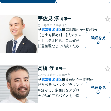
宇佐見 淳
弁護士
恵比寿東京法律事務所
東京都
渋谷区
恵比寿駅
から徒歩3分
|
【恵比寿駅3分】【法テラス
詳細を見
可】【借金問題】自己破産、
る
任意整理などご相談ください
【離婚問題】不貞慰謝料・財
産分与・親権など幅広く対応
できます【初回相談60分無
髙橋 淳
料】ご相談者さまに寄り添っ
弁護士
た解決方法をご提案します！
みやび坂総合法律事務所
東京都
渋谷区
新宿駅
から徒歩5分
|
理系出身のバックグラウンド
詳細を見
を活かし、多面的なアプロー
る
チで法的アドバイスをご提供
いたします