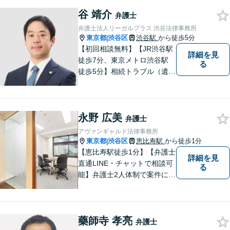
谷 靖介
弁護士
弁護士法人リーガルプラス 渋谷法律事務所
東京都
渋谷区
渋谷駅
から徒歩5分
|
【初回相談無料】【JR渋谷駅
詳細を見
徒歩7分、東京メトロ渋谷駅
る
徒歩5分】相続トラブル（遺産
分割、遺留分、遺言争い）を
メインに、ご依頼者様が納得
のいく解決に向けて尽力して
永野 広美
います。
弁護士
アヴァンギャルド法律事務所
東京都
渋谷区
恵比寿駅
から徒歩1分
|
【恵比寿駅徒歩1分】【弁護士
詳細を見
直通LINE・チャットで相談可
る
能】弁護士2人体制で案件に取
り組み、多角的な視点から迅
速に解決に導きます。依頼者
様のお話をしっかりと伺い、
藥師寺 孝亮
最適な解決策を提案【年中無
弁護士