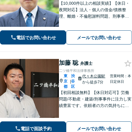
【10,000件以上の相談実績】【休日・
夜間対応】法人・個人の借金/債務整
理、離婚・不倫慰謝料問題、刑事事
件・少年事件/企業法務ならお任せくだ
さい。365日受付で、スピーディーに対
応いたします。
電話でお問い合わせ
メールでお問い合わせ
加藤 聡
弁護士
二ツ橋平和法律事務所
東
渋
代々木公園駅
営業時間：本
京
谷
|
日定休日
から徒歩7分
都
区
【初回相談無料】【休日対応可】労働
問題/不動産・建築/刑事事件に注力し実
績豊富です。依頼者の方の気持ちに寄
り添い、迅速な行動で難しい問題にも
誠実に対応します。
電話で面談予約
メールでお問い合わせ