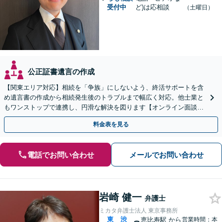
受付中
ど)は応相談
（土曜日）
公正証書遺言の作成
【関東エリア対応】相続を「争族」にしないよう、終活サポートを含
め遺言書の作成から相続発生後のトラブルまで幅広く対応。他士業と
もワンストップで連携し、円滑な解決を図ります【オンライン面談対
応】【出張相談OK】
料金表を見る
電話でお問い合わせ
メールでお問い合わせ
岩崎 健一
弁護士
ミカタ弁護士法人 東京事務所
東
渋
恵比寿駅
から
営業時間：本