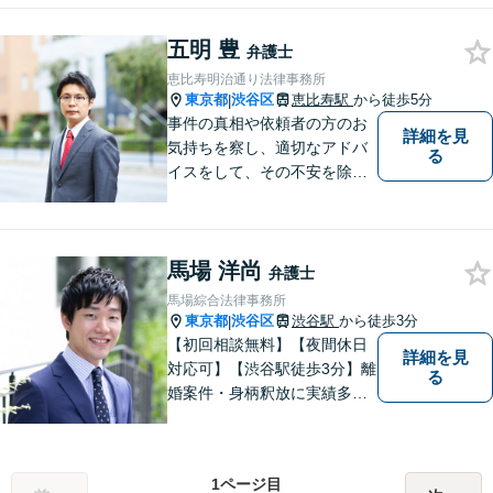
五明 豊
弁護士
恵比寿明治通り法律事務所
東京都
渋谷区
恵比寿駅
から徒歩5分
|
事件の真相や依頼者の方のお
詳細を見
気持ちを察し、適切なアドバ
る
イスをして、その不安を除去
できればと思います。
馬場 洋尚
弁護士
馬場綜合法律事務所
東京都
渋谷区
渋谷駅
から徒歩3分
|
【初回相談無料】【夜間休日
詳細を見
対応可】【渋谷駅徒歩3分】離
る
婚案件・身柄釈放に実績多数
あり。離婚・不貞の慰謝料・
相続問題や刑事事件に注力し
ています。一人ひとりとしっ
1ページ目
かりと向き合い、迅速に粘り