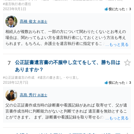
#遺言執行者の選任
2023年9月1日
役にたった
3
髙橋 俊太
弁護士
相続人が複数おられて、一部の方について関わりたくないとお考えの
場合は、関わってもよい方を遺言執行者にしておくという方法も考え
られます。もちろん、弁護士を遺言執行者に指定することもできます
が、（関わってもよい）相続人を遺言執行者に指定しておいて、その
方に再委任の権限を付与しておくという方法もあります。 一度、弁護
士に直接ご相談されることをお勧めいたします。
7
公正証書遺言書の不服申し立てをして、勝ち目は
ありますか？
#公正証書遺言の作成
#遺言の書き直し・やり直し
2018年12月7日
役にたった
3
高島 秀行
弁護士
父の公正証書作成当時の診断書や看護記録があれば 取寄せて、父が遺
言書作成当時に判断能力がないと判断できれば 遺言書を無効とするこ
とができます。 まず、診断書や看護記録を取り寄せるのが重要となり
ます。 ご自分で取り寄せるか、弁護士に取り寄せてもらうかしたらよ
いと思います。