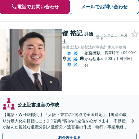
電話でお問い合わせ
メールでお問い合わせ
都 裕記
弁護
インタビューを見
る
士
弁護士法人新都法律事務所 東京事務所
参宮橋駅
営業時間：09:00~1
東
渋
9:00（土日祝日）
京
谷
から徒歩4
|
都
区
分
公正証書遺言の作成
【電話・WEB相談可】「大阪・東京の2拠点で全国対応」【遺産の取
り分最大化を目指します】1営業日以内の返信を心がけます「不動産
が絡んだ複雑な遺産分割／遺留分／遺言書の作成・執行／事業承継な
ど、お任せください」【休日相談あり】
料金表を見る