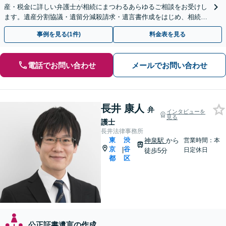
産・税金に詳しい弁護士が相続にまつわるあらゆるご相談をお受けし
ます。遺産分割協議・遺留分減殺請求・遺言書作成をはじめ、相続で
すでに揉めている方はどうぞご相談ください。
事例を見る(1件)
料金表を見る
電話でお問い合わせ
メールでお問い合わせ
長井 康人
弁
インタビューを
見る
護士
長井法律事務所
東
渋
神泉駅
から
営業時間：本
京
谷
|
日定休日
徒歩5分
都
区
公正証書遺言の作成