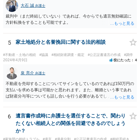
相続分の指定を受けた相続人を含む。以下この章において同じ。）又
大石 誠
弁護士
は受贈者に対し、遺留分侵害額に相当する金銭の支払を請求すること
裁判中（まだ終結していない）であれば、今からでも遺言無効確認に
ができる。
方針転換をすることも可能ですよ。
5
家土地処分と名誉挽回に関する法的相談
#不動産・土地の相続
#協議
#相続財産調査・鑑定
#公正証書遺言の作成
#調停
2024年4月9日
役にたった
4
泉 亮介
弁護士
不動産を売却することについてサインをしているのであれば150万円の
支払いを求める事は可能かと思われます。また、離婚という事であれ
ば財産分与等についても話し合いを行う必要があるでしょう。 細かい
事情をお伺いする必要もあるかと思われますので、一度お近くの弁護
士事務所へご相談されると良いでしょう。
6
遺言書作成時に弁護士を選任することで、関わり
たくない相続人との関係を回避できるのでしょう
か？
#家族間の相続トラブル
#遺言
#遺産分割
#公正証書遺言の作成
#相続手続き