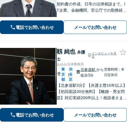
契約書の作成、日常の法律相談まで。I
T企業、金融機関、官公庁での勤務経験
を有する弁護士が、あなたの法律問題
を解決に導きます。【電話・メール・
電話でお問い合わせ
メールでお問い合わせ
WEB面談可】【渋谷駅6分】
靱 純也
弁護
インタビューを見
る
士
あゆみ法律事務所
東
渋
北参道駅
から
営業時間：本
京
谷
|
日定休日
徒歩3分
都
区
【北参道駅3分】【弁護士歴15年以上】
【初回面談30分無料】【離婚・男女問
題】対応実績200件以上！相談者さまが
求める本当の解決を目指します。【交
通事故】後遺障害等級非該当から高次
電話でお問い合わせ
メールでお問い合わせ
脳機能障害などの高額賠償まで解決実
績多数！