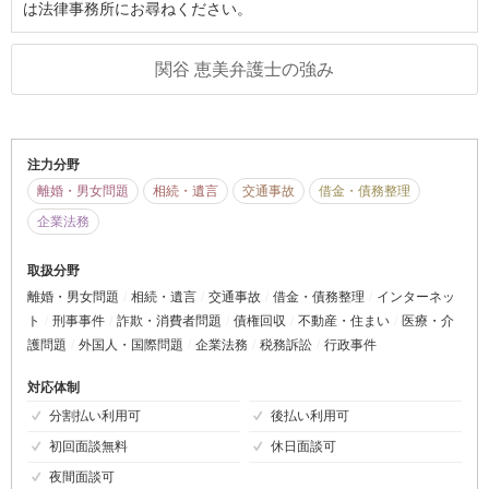
は法律事務所にお尋ねください。
関谷 恵美弁護士の強み
注力分野
離婚・男女問題
相続・遺言
交通事故
借金・債務整理
企業法務
取扱分野
離婚・男女問題
相続・遺言
交通事故
借金・債務整理
インターネッ
ト
刑事事件
詐欺・消費者問題
債権回収
不動産・住まい
医療・介
護問題
外国人・国際問題
企業法務
税務訴訟
行政事件
対応体制
分割払い利用可
後払い利用可
初回面談無料
休日面談可
夜間面談可