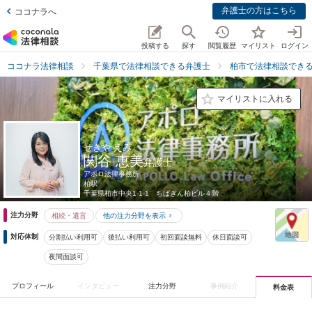
弁護士の方はこちら
ココナラへ
投稿する
探す
閲覧履歴
マイリスト
ログイン
ココナラ法律相談
千葉県で法律相談できる弁護士
柏市で法律相談でき
マイリストに入れる
せきや えみ
関谷 恵美
弁護士
アポロ法律事務所
柏駅
千葉県
柏市中央1-1-1 ちばぎん柏ビル４階
注力分野
相続・遺言
他の注力分野を表示
対応体制
分割払い利用可
後払い利用可
初回面談無料
休日面談可
夜間面談可
プロフィール
インタビュー
注力分野
事例紹介
料金表