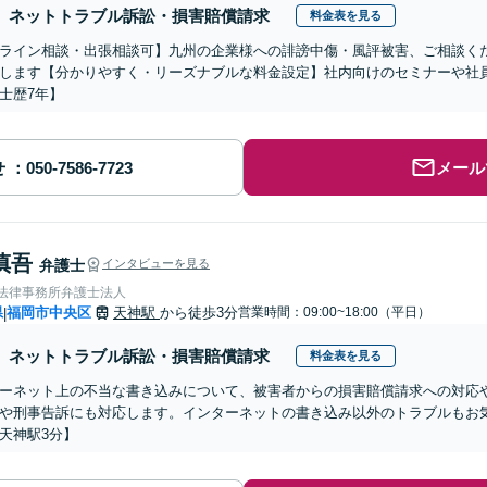
ネットトラブル訴訟・損害賠償請求
料金表を見る
ライン相談・出張相談可】九州の企業様への誹謗中傷・風評被害、ご相談く
します【分かりやすく・リーズナブルな料金設定】社内向けのセミナーや社
士歴7年】
せ
メール
慎吾
弁護士
インタビューを見る
岡法律事務所弁護士法人
県
福岡市中央区
天神駅
から徒歩3分
営業時間：09:00~18:00（平日）
|
ネットトラブル訴訟・損害賠償請求
料金表を見る
ーネット上の不当な書き込みについて、被害者からの損害賠償請求への対応
や刑事告訴にも対応します。インターネットの書き込み以外のトラブルもお
天神駅3分】