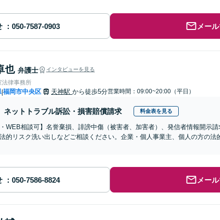
せ
メール
卓也
弁護士
インタビューを見る
室法律事務所
県
福岡市中央区
天神駅
から徒歩5分
営業時間：09:00~20:00（平日）
|
ネットトラブル訴訟・損害賠償請求
料金表を見る
・WEB相談可】名誉棄損、誹謗中傷（被害者、加害者）、発信者情報開示請
法的リスク洗い出しなどご相談ください。企業・個人事業主、個人の方の法
せ
メール