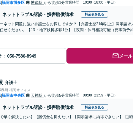
県
福岡市博多区
博多駅
から徒歩1分
営業時間：10:00~18:00（平日）
|
ネットトラブル訴訟・損害賠償請求
料金表を見る
ーネット問題に強い弁護士をお探しですか？【弁護士歴21年以上】開示請求
任せください。【JR・地下鉄博多駅1分】【夜間・休日相談可能（要事前予
せ
メール
綾
弁護士
事務所 福岡オフィス
県
福岡市中央区
天神駅
から徒歩5分
営業時間：00:00~23:59（平日）
|
ネットトラブル訴訟・損害賠償請求
料金表を見る
で早く解決したい】【賠償金を抑えたい】【開示請求に納得できない】【加