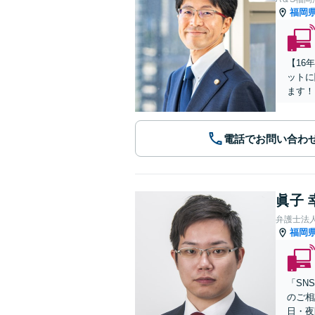
福岡
【16
ットに
ます！
電話でお問い合わ
眞子 
弁護士法
福岡
「SN
のご相
日・夜