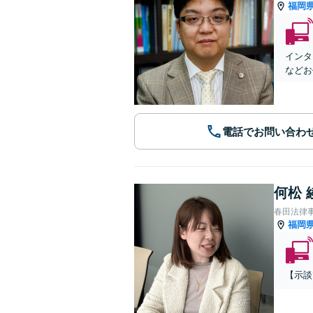
福岡
インタ
などお
電話でお問い合わ
何松 
春田法律
福岡
【示談