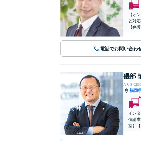
【オン
ど対応
【弁護
電話でお問い合わ
磯部 
A＆S福
福岡
インタ
償請求
室】【