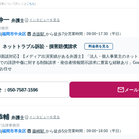
結果について詳しくは
こちら
)
伸一
弁護士
インタビューを見る
事務所
県
福岡市中央区
赤坂駅
から徒歩7分
営業時間：09:00~17:30（平日）
|
ネットトラブル訴訟・損害賠償請求
料金表を見る
B面談対応】【メディア出演実績がある弁護士】「法人・個人事業主のネット
での誹謗中傷に対する削除請求・発信者情報開示請求に豊富な経験あり」Goo
お任せ
せ
メール
恭輔
弁護士
インタビューを見る
ぎ法律事務所
県
福岡市早良区
藤崎駅
から徒歩5分
営業時間：09:00~18:00（平日）
|