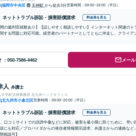
県
福岡市中央区
天神駅
から徒歩3分
営業時間：09:00~18:00（平日）
|
ネットトラブル訴訟・損害賠償請求
料金表を見る
年間の裁判官経験あり】【話しやすく相談しやすい】インターネット関連のト
関する問題に対応可能。経営者のパートナーとしてともに伴走し、クライア
せ
メール
幸人
弁護士
人大手町法律事務所 北九州ヘッドオフィス
県
北九州市小倉北区
営業時間：09:00~20:00（平日）
|
ネットトラブル訴訟・損害賠償請求
料金表を見る
S、口コミサイトでの誹謗中傷などに対応」被害を最小限に防ぐために、早い
談にも対応／プロバイダからの発信者情報開示請求、弁護士からの連絡など
間相談可】