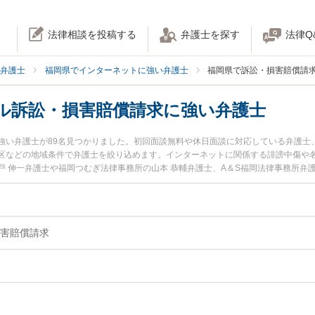
法律相談を投稿する
弁護士を探す
法律Q
弁護士
福岡県でインターネットに強い弁護士
福岡県で訴訟・損害賠償請
ル訴訟・損害賠償請求に強い弁護士
強い弁護士が89名見つかりました。初回面談無料や休日面談に対応している弁護士
区などの地域条件で弁護士を絞り込めます。インターネットに関係する誹謗中傷や
 伸一弁護士や福岡つむぎ法律事務所の山本 恭輔弁護士、A＆S福岡法律事務所弁
『福岡県で土日や夜間に発生したネットトラブル訴訟・損害賠償請求のトラブルを
な近くの弁護士を検索したい』『初回相談無料でネットトラブル訴訟・損害賠償請
です。
害賠償請求