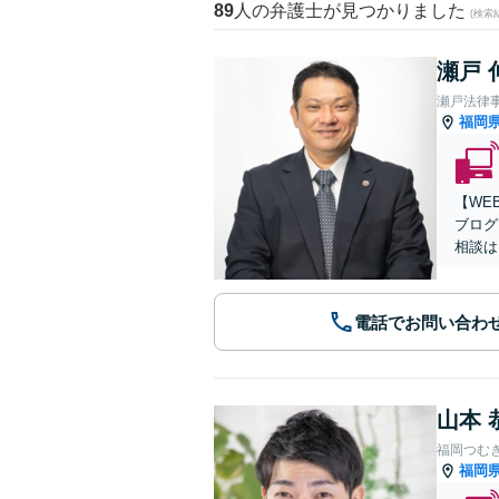
89
人の弁護士が見つかりました
(検索
瀬戸 
瀬戸法律
福岡
【WE
ブログ
相談は
電話でお問い合わ
山本 
福岡つむ
福岡