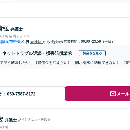
貴弘
弁護士
事務所 福岡オフィス
県
福岡市中央区
天神駅
から徒歩5分
営業時間：00:00~23:59（平日）
|
ネットトラブル訴訟・損害賠償請求
料金表を見る
で早く解決したい】【賠償金を抑えたい】【開示請求に納得できない】【加
せ
メール
宏
弁護士
インタビューを見る
事務所