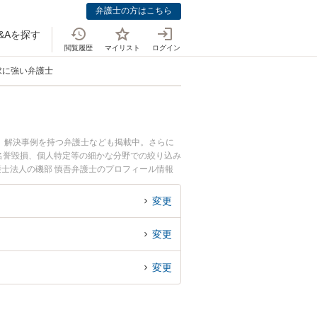
弁護士の方はこちら
&Aを探す
閲覧履歴
マイリスト
ログイン
求に強い弁護士
、解決事例を持つ弁護士なども掲載中。さらに
名誉毀損、個人特定等の細かな分野での絞り込み
護士法人の磯部 慎吾弁護士のプロフィール情報
今すぐに弁護士に相談したい』『ネットトラブル
求を法律相談できる福岡県内の弁護士に相談予約
変更
変更
変更