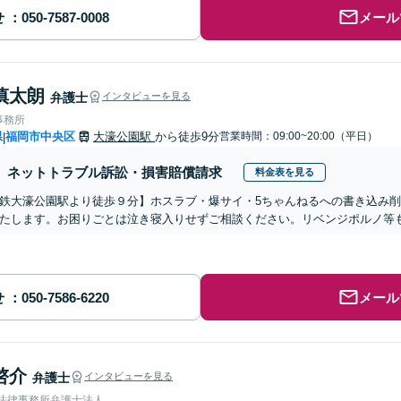
せ
メール
慎太朗
弁護士
インタビューを見る
事務所
県
福岡市中央区
大濠公園駅
から徒歩9分
営業時間：09:00~20:00（平日）
|
ネットトラブル訴訟・損害賠償請求
料金表を見る
鉄大濠公園駅より徒歩９分】ホスラブ・爆サイ・5ちゃんねるへの書き込み
たします。お困りごとは泣き寝入りせずご相談ください。リベンジポルノ等
せ
メール
啓介
弁護士
インタビューを見る
岡法律事務所弁護士法人