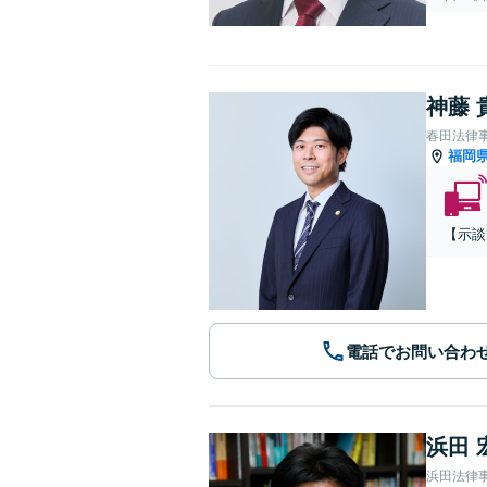
神藤 
春田法律
福岡
【示談
電話でお問い合わ
浜田 
浜田法律