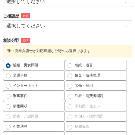
ご相談歴
必須
相談分野
必須
田中 克幸弁護士が対応可能な分野のみ選択できます
離婚・男女問題
相続・遺言
交通事故
借金・債務整理
インターネット
労働・雇用
刑事事件
詐欺・消費者問題
債権回収
不動産・住まい
医療・介護問題
外国人・国際問題
企業法務
税務訴訟