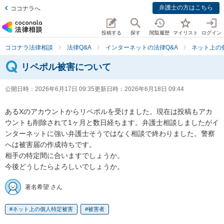
弁護士の方はこちら
ココナラへ
投稿する
探す
閲覧履歴
マイリスト
ログイン
ココナラ法律相談
法律Q&A
インターネットの法律Q&A
ネット上の
リペポル被害について
公開日時：
2026年6月17日 09:35
更新日時：
2026年6月18日 09:44
あるXのアカウントからリペポルを受けました。現在は投稿もアカ
ウントも削除されて1ヶ月と数日経ちます。弁護士相談しましたがイ
ンターネットに強い弁護士そうではなく相談で終わりました。警察
へは被害届の作成待ちです。

相手の特定間に合いますでしょうか。

今後どうしたらよろしいでしょうか。
著名希望 さん
ネット上の個人特定被害
被害者