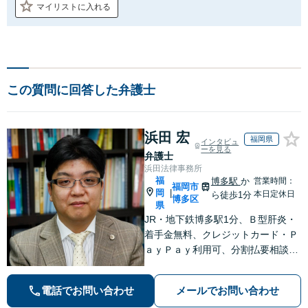
マイリストに入れる
この質問に回答した弁護士
浜田 宏
福岡県
インタビュ
ーを見る
弁護士
浜田法律事務所
福
博多駅
か
営業時間：
福岡市
岡
|
本日定休日
ら徒歩1分
博多区
県
JR・地下鉄博多駅1分、Ｂ型肝炎・
着手金無料、クレジットカード・Ｐ
ａｙＰａｙ利用可、分割払要相談、
夜間・休日相談可（要事前予約）、
弁護士歴21年。インターネット問
電話でお問い合わせ
メールでお問い合わせ
題、医療、離婚、相続、後見、交通