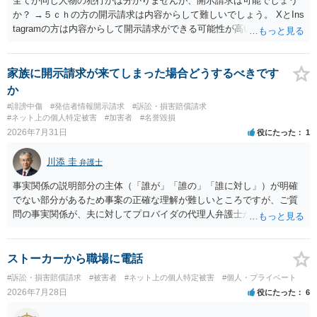
全てが同じ人物の犯行かは分かりませんが、開示請求は可能でしょう
か？ →５ｃｈの方の開示請求は内容からして難しいでしょう。 XとIns
tagramの方は内容からして開示請求ができる可能性が高いでしょう。
ただ、アカウントが削除されていると開示請求は失敗する可能性が高
いでしょう。７月中にアカウントが削除されている場合、今から進め
ても失敗する可能性が高いように思われます。 相手を特定できた場
家族に開示請求が来てしまった場合どうするべきです
合、相手に全ての弁護士費用を負担させることは可能でしょうか？ →
か
訴訟外の交渉で相手方が認めれば負担させることができるでしょう。
#誹謗中傷
#発信者情報開示請求
#訴訟・損害賠償請求
訴訟で判決となった場合は、実際の弁護士費用が認められる場合と認
#ネット上の個人特定被害
#加害者
#名誉毀損
められない場合があり何ともいえないところでしょう。
2026年7月31日
役にたった
1
川添 圭
弁護士
事実関係の説明部分の主体（「誰が」「誰の」「誰に対し」）が明確
でない部分があるため事案の正確な理解が難しいところですが、ご質
問の事実関係が、夫に対してプロバイダの代理人弁護士から発信者情
報開示請求の意見照会が届いたということであれば、いずれは発信者
情報として夫の氏名と住所が開示され、開示請求者（の代理人弁護
士）が、夫に対して内容証明郵便を送ったり訴訟の提起がなされたり
ストーカーから職場に電話
する可能性があるように思われます。この場合は、開示請求者（とあ
#訴訟・損害賠償請求
#被害者
#ネット上の個人特定被害
#個人・プライベート
る女性？）の代理人弁護士へ、実は投稿者があなたであるという内容
2026年7月28日
役にたった
6
とともに、あなたから連絡することもあり得ます。 夫がクレーム電話
を入れた「相手方の法律事務所」というのがプロバイダの代理人の事