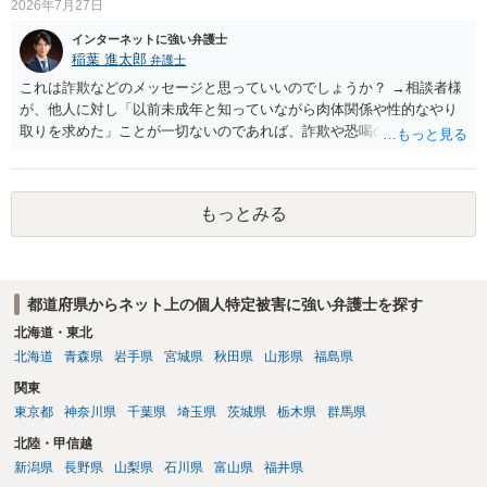
2026年7月27日
インターネットに強い弁護士
稲葉 進太郎
弁護士
これは詐欺などのメッセージと思っていいのでしょうか？ →相談者様
が、他人に対し「以前未成年と知っていながら肉体関係や性的なやり
取りを求めた」ことが一切ないのであれば、詐欺や恐喝の可能性が高
いでしょう。
もっとみる
都道府県からネット上の個人特定被害に強い弁護士を探す
北海道・東北
北海道
青森県
岩手県
宮城県
秋田県
山形県
福島県
関東
東京都
神奈川県
千葉県
埼玉県
茨城県
栃木県
群馬県
北陸・甲信越
新潟県
長野県
山梨県
石川県
富山県
福井県