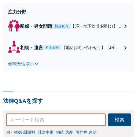
事故、借金、労働、民事全般取扱い
注力分野
離婚・男女問題
【JR・地下鉄博多駅1分】
料金表有
【平日夜間も対応可】【弁
護士歴21年以上】【家事調
停官の経験あり】慰謝料請
相続・遺言
【電話お問い合わせ可】【JR・
料金表有
求／財産分与／親権などお
地下鉄博多駅1分】【弁護士歴21
任せください。相談者さま
年以上】遺産分割協議／遺留分侵
のお話を丁寧にヒアリング
他3分野を表示
害額請求／遺言書作成などお任せ
し、最善の解決策をご提案
ください。相談者さまに寄り添っ
いたします
て解決へ。円満な相続を実現する
ためにも、経験豊富な弁護士にお
任せください
法律Q&Aを探す
検索
例）
離婚 慰謝料
誹謗中傷
相続 遺産
著作物 違法