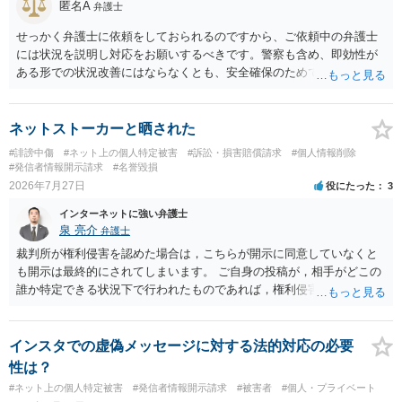
匿名A
弁護士
務所であるのか、それとも開示請求者の代理人の事務所なのかが不明
ですが、もし前者であれば、書類の再送要請にはあまり意味はなく、
せっかく弁護士に依頼をしておられるのですから、ご依頼中の弁護士
一方、後者であるなら、夫を被告として提訴に至る可能性も考える必
には状況を説明し対応をお願いするべきです。警察も含め、即効性が
要が出てきます。 あなたと夫との夫婦関係の状況（別居中なのか、夫
ある形での状況改善にはならなくとも、安全確保のためできることは
婦関係は良好なのか、あなたが夫へ嘘をついたのか等）がよくわから
ある筈です。
ないところがあり、実際にどのような対応がベターなのかを正確に検
討するためには、公開の相談ではなく、詳しい事実関係を整理した上
ネットストーカーと晒された
で弁護士へ直接相談するべきでしょう。
#誹謗中傷
#ネット上の個人特定被害
#訴訟・損害賠償請求
#個人情報削除
#発信者情報開示請求
#名誉毀損
2026年7月27日
役にたった
3
インターネットに強い弁護士
泉 亮介
弁護士
裁判所が権利侵害を認めた場合は，こちらが開示に同意していなくと
も開示は最終的にされてしまいます。 ご自身の投稿が，相手がどこの
誰か特定できる状況下で行われたものであれば，権利侵害性が認めら
れる可能性はあるかと思われます。 もっとも，相手方の晒し行為につ
いても，アカウントを特定したうえで，ネットストーカーとして晒し
たのであれば，かかる行為に権利侵害性が認められる可能性はあるで
インスタでの虚偽メッセージに対する法的対応の必要
しょう。
性は？
#ネット上の個人特定被害
#発信者情報開示請求
#被害者
#個人・プライベート