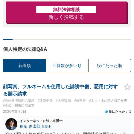
無料法律相談
新しく投稿する
個人特定の法律Q&A
新着順
回答数が多い順
役にたった順
顔写真、フルネームを使用した誹謗中傷、悪用に対す
る開示請求
#発信者情報開示請求
#誹謗中傷
#名誉毀損
#被害者
#ネット上の個人特定被害
#訴訟・損害賠償請求
2026年8月5日
役にたった
1
インターネットに強い弁護士
稲葉 進太郎
弁護士