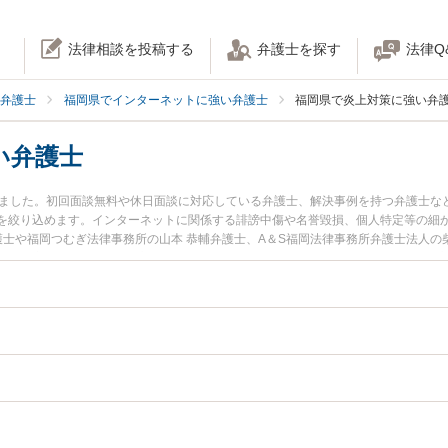
法律相談を投稿する
弁護士を探す
法律Q
弁護士
福岡県でインターネットに強い弁護士
福岡県で炎上対策に強い弁
い弁護士
りました。初回面談無料や休日面談に対応している弁護士、解決事例を持つ弁護士な
を絞り込めます。インターネットに関係する誹謗中傷や名誉毀損、個人特定等の細
護士や福岡つむぎ法律事務所の山本 恭輔弁護士、A＆S福岡法律事務所弁護士法人の
土日や夜間に発生した炎上対策のトラブルを今すぐに弁護士に相談したい』『炎上
相談できる福岡県内の弁護士に相談予約したい』などでお困りの相談者さんにおす