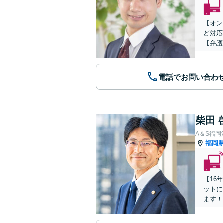
【オン
ど対応
【弁護
電話でお問い合わ
柴田 
A＆S福
福岡
【16
ットに
ます！