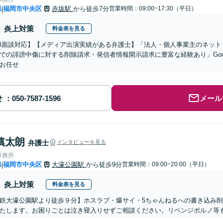
県
福岡市中央区
赤坂駅
から徒歩7分
営業時間：09:00~17:30（平日）
|
炎上対策
料金表を見る
B面談対応】【メディア出演実績がある弁護士】「法人・個人事業主のネット
での誹謗中傷に対する削除請求・発信者情報開示請求に豊富な経験あり」Goo
お任せ
せ
メール
慎太朗
弁護士
インタビューを見る
事務所
県
福岡市中央区
大濠公園駅
から徒歩9分
営業時間：09:00~20:00（平日）
|
炎上対策
料金表を見る
鉄大濠公園駅より徒歩９分】ホスラブ・爆サイ・5ちゃんねるへの書き込み
たします。お困りごとは泣き寝入りせずご相談ください。リベンジポルノ等