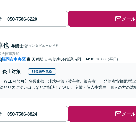
せ
メール
卓也
弁護士
インタビューを見る
室法律事務所
県
福岡市中央区
天神駅
から徒歩5分
営業時間：09:00~20:00（平日）
|
炎上対策
料金表を見る
・WEB相談可】名誉棄損、誹謗中傷（被害者、加害者）、発信者情報開示請
法的リスク洗い出しなどご相談ください。企業・個人事業主、個人の方の法
せ
メール