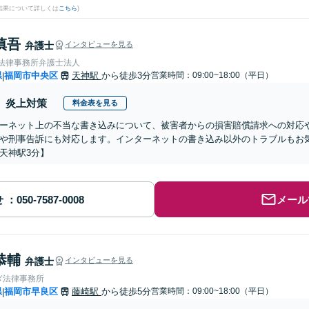
結果について詳しくは
こちら
)
慎吾
弁護士
インタビューを見る
岡法律事務所弁護士法人
県
福岡市中央区
天神駅
から徒歩3分
営業時間：09:00~18:00（平日）
|
炎上対策
料金表を見る
ーネット上の不当な書き込みについて、被害者からの損害賠償請求への対応
や刑事告訴にも対応します。インターネットの書き込み以外のトラブルもお
天神駅3分】
せ
メール
恭輔
弁護士
インタビューを見る
ぎ法律事務所
県
福岡市早良区
藤崎駅
から徒歩5分
営業時間：09:00~18:00（平日）
|