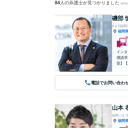
84
人の弁護士が見つかりました
(検索
磯部 
A＆S福
福岡
インタ
償請求
室】【
電話でお問い合わ
山本 
福岡つむ
福岡