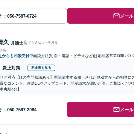
せ
メール
清久
弁護士
インタビューを見る
事務所
県
からも相談受付中
面談方法(対面・電話・ビデオなど)は応相談
営業時間：07:0
炎上対策
料金表を見る
リア対応【ITの専門知識あり】開示請求する側・された側双方からの相談に
質なコメント、違法DLやアップロード、開示請求が届いた等、ご相談ください
中央駅4分】
せ
メール