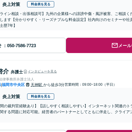
炎上対策
料金表を見る
ライン相談・出張相談可】九州の企業様への誹謗中傷・風評被害、ご相談く
します【分かりやすく・リーズナブルな料金設定】社内向けのセミナーや社
士歴7年】
せ
メール
啓介
弁護士
インタビューを見る
岡法律事務所弁護士法人
県
福岡市中央区
天神駅
から徒歩3分
営業時間：09:00~18:00（平日）
|
炎上対策
料金表を見る
年間の裁判官経験あり】【話しやすく相談しやすい】インターネット関連のト
関する問題に対応可能。経営者のパートナーとしてともに伴走し、クライア