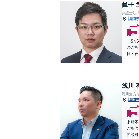
眞子 
弁護士法
福岡
「SN
のご相
日・夜
浅川 
浅川倉方
福岡
来所不
ご相談
面談可