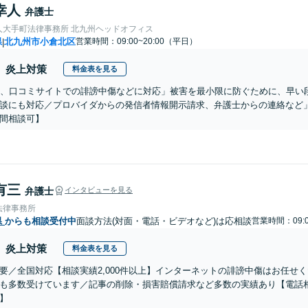
幸人
弁護士
人大手町法律事務所 北九州ヘッドオフィス
県
北九州市小倉北区
営業時間：09:00~20:00（平日）
|
炎上対策
料金表を見る
S、口コミサイトでの誹謗中傷などに対応」被害を最小限に防ぐために、早い
談にも対応／プロバイダからの発信者情報開示請求、弁護士からの連絡など
間相談可】
有三
弁護士
インタビューを見る
法律事務所
県
からも相談受付中
面談方法(対面・電話・ビデオなど)は応相談
営業時間：09:0
炎上対策
料金表を見る
要／全国対応【相談実績2,000件以上】インターネットの誹謗中傷はお任せ
も多数受けています／記事の削除・損害賠償請求など多数の実績あり【電話
】