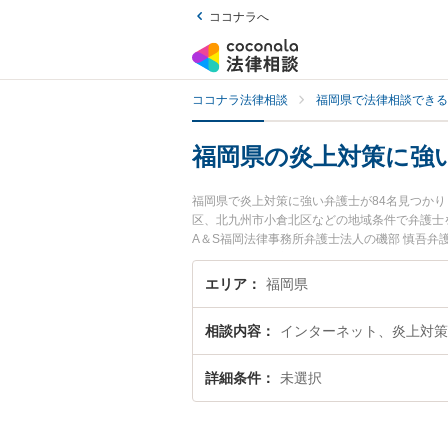
ココナラへ
ココナラ法律相談
福岡県で法律相談できる
福岡県の炎上対策に強
福岡県で炎上対策に強い弁護士が84名見つか
区、北九州市小倉北区などの地域条件で弁護士
A＆S福岡法律事務所弁護士法人の磯部 慎吾弁
用、強みなどが注目されています。『福岡県で
検索したい』『初回相談無料で炎上対策を法律
エリア
福岡県
相談内容
インターネット、炎上対策
詳細条件
未選択