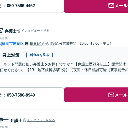
せ
メール
宏
弁護士
インタビューを見る
事務所
県
福岡市博多区
博多駅
から徒歩1分
営業時間：10:00~18:00（平日）
|
炎上対策
料金表を見る
ーネット問題に強い弁護士をお探しですか？【弁護士歴21年以上】開示請求
任せください。【JR・地下鉄博多駅1分】【夜間・休日相談可能（要事前予
せ
メール
伸一
弁護士
インタビューを見る
事務所