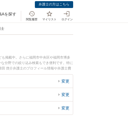
弁護士の方はこちら
&Aを探す
閲覧履歴
マイリスト
ログイン
護士
ども掲載中。さらに福岡市中央区や福岡市博多
かな分野での絞り込み検索もでき便利です。特に
柴田 啓介弁護士のプロフィール情報や弁護士費
対策のトラブル解決の実績豊富な近くの弁護士を
すめです。
変更
変更
変更