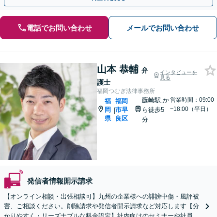
電話でお問い合わせ
メールでお問い合わせ
山本 恭輔
弁
インタビューを
見る
護士
福岡つむぎ法律事務所
藤崎駅
か
営業時間：09:00
福
福岡
~18:00（平日）
岡
市早
ら徒歩5
|
県
良区
分
発信者情報開示請求
【オンライン相談・出張相談可】九州の企業様への誹謗中傷・風評被
害、ご相談ください。削除請求や発信者開示請求など対応します【分
かりやすく・リーズナブルな料金設定】社内向けのセミナーや社員教