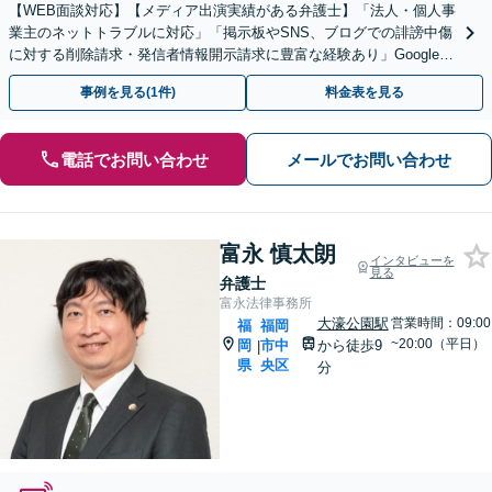
【WEB面談対応】【メディア出演実績がある弁護士】「法人・個人事
業主のネットトラブルに対応」「掲示板やSNS、ブログでの誹謗中傷
に対する削除請求・発信者情報開示請求に豊富な経験あり」Google口
コミの削除請求・賠償請求のご相談はお任せ
事例を見る(1件)
料金表を見る
電話でお問い合わせ
メールでお問い合わせ
富永 慎太朗
インタビューを
見る
弁護士
富永法律事務所
大濠公園駅
営業時間：09:00
福
福岡
~20:00（平日）
岡
市中
から徒歩9
|
県
央区
分