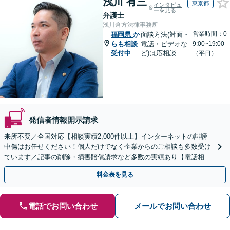
浅川 有三
東京都
インタビュ
ーを見る
弁護士
浅川倉方法律事務所
営業時間：0
福岡県
か
面談方法(対面・
らも相談
電話・ビデオな
9:00~19:00
受付中
ど)は応相談
（平日）
発信者情報開示請求
来所不要／全国対応【相談実績2,000件以上】インターネットの誹謗
中傷はお任せください！個人だけでなく企業からのご相談も多数受け
ています／記事の削除・損害賠償請求など多数の実績あり【電話相談
可】【初回相談無料】【夜間休日面談可】
料金表を見る
電話でお問い合わせ
メールでお問い合わせ