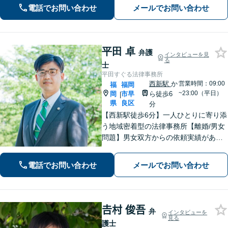
選択肢と法的権利を明確にし、納得の
電話でお問い合わせ
メールでお問い合わせ
いく決断ができるよう支援いたします
平田 卓
弁護
インタビューを見
る
士
平田すぐる法律事務所
西新駅
か
営業時間：09:00
福
福岡
~23:00（平日）
岡
市早
ら徒歩6
|
県
良区
分
【西新駅徒歩6分】一人ひとりに寄り添
う地域密着型の法律事務所【離婚/男女
問題】男女双方からの依頼実績があり
【相続/遺言】話が平行線になっていま
せんか？第3者の目線から、さまざまな
電話でお問い合わせ
メールでお問い合わせ
解決方法や選択肢の提示をいたします
𠮷村 俊吾
弁
インタビューを
見る
護士