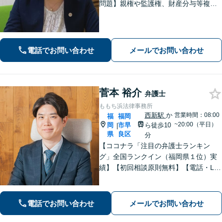
問題】親権や監護権、財産分与等複雑
化する問題に解決後も見据えたアドバ
イス【相続・遺言】総合商社での社会
人経験や調停委員の経験で培った調整
力と交渉力を強みに円満な相続へ。
電話でお問い合わせ
メールでお問い合わせ
菅本 裕介
弁護士
ももち浜法律事務所
西新駅
か
営業時間：08:00
福
福岡
~20:00（平日）
岡
市早
ら徒歩10
|
県
良区
分
【ココナラ「注目の弁護士ランキン
グ」全国ランクイン（福岡県１位）実
績】【初回相談原則無料】【電話・LIN
E相談可】GoogleやSNSで検索する感
覚で、どんな些細な悩みでもご相談く
ださい【休日・夜間相談可】
電話でお問い合わせ
メールでお問い合わせ