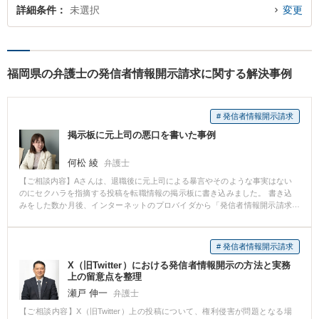
詳細条件
未選択
変更
福岡県の弁護士の発信者情報開示請求に関する解決事例
# 発信者情報開示請求
掲示板に元上司の悪口を書いた事例
何松 綾
弁護士
【ご相談内容】Aさんは、退職後に元上司による暴言やそのような事実はない
のにセクハラを指摘する投稿を転職情報の掲示板に書き込みました。 書き込
みをした数か月後、インターネットのプロバイダから「発信者情報開示請求
に係る意見照会書」が自宅に届き、上記書き込みについて元上司が発信者情
報開示請求をしていることがわかり、Aさんは慌てて当事務所に相談しまし
た。 Aさんの書き込みが違法であることは明らかでしたのでAさんが発信者で
# 発信者情報開示請求
あることを元上司に知られるのを避ける術はなく、直ぐに謝罪をして示談交
X（旧Twitter）における発信者情報開示の方法と実務
渉をする方針となりました。 元上司の怒りは強く損害賠償として300万円を
上の留意点を整理
請求されましたが、交渉の末、50万円での示談が成立し無事解決となりまし
た。
瀬戸 伸一
弁護士
【ご相談内容】X（旧Twitter）上の投稿について、権利侵害が問題となる場