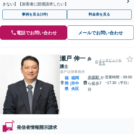
きない】【加害者に賠償請求したい】
事例を見る(3件)
料金表を見る
電話でお問い合わせ
メールでお問い合わせ
瀬戸 伸一
弁
インタビューを
見る
護士
瀬戸法律事務所
赤坂駅
か
営業時間：09:00
福
福岡
~17:30（平日）
岡
市中
ら徒歩7
|
県
央区
分
発信者情報開示請求