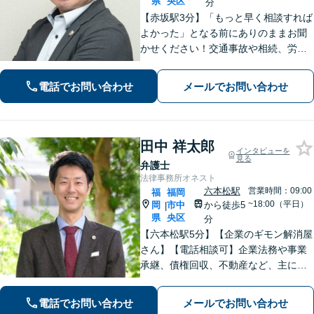
県
央区
分
【赤坂駅3分】「もっと早く相談すれば
よかった」となる前にありのままお聞
かせください！交通事故や相続、労
働、企業法務まで幅広く対応。不安に
寄り添い、納得して次の一歩を踏み出
電話でお問い合わせ
メールでお問い合わせ
せるよう全力でサポートします【夜
間・休日相談可】【電話・WEB面談
可】
田中 祥太郎
インタビューを
見る
弁護士
法律事務所オネスト
六本松駅
営業時間：09:00
福
福岡
~18:00（平日）
岡
市中
から徒歩5
|
県
央区
分
【六本松駅5分】【企業のギモン解消屋
さん】【電話相談可】企業法務や事業
承継、債権回収、不動産など、主に企
業側の案件に注力しています。経営者
のみなさまが安心して本業に専念でき
電話でお問い合わせ
メールでお問い合わせ
るよう、法律に関するちょっとした疑