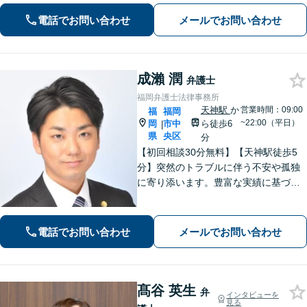
金問題：豊富な相談実績で借金の苦し
電話でお問い合わせ
メールでお問い合わせ
みへの深く共感」ご依頼後は最短で督
促ストップ
成瀨 潤
弁護士
福岡弁護士法律事務所
天神駅
か
営業時間：09:00
福
福岡
~22:00（平日）
岡
市中
ら徒歩6
|
県
央区
分
【初回相談30分無料】【天神駅徒歩5
分】突然のトラブルに伴う不安や孤独
に寄り添います。豊富な実績に基づく
迅速かつ的確な弁護で精神的負担を軽
減し、前向きな再出発を支援。数千件
の相談から培った確かな交渉力であな
電話でお問い合わせ
メールでお問い合わせ
たを守り抜きます。【LINE予約可】
髙谷 英生
弁
インタビューを
見る