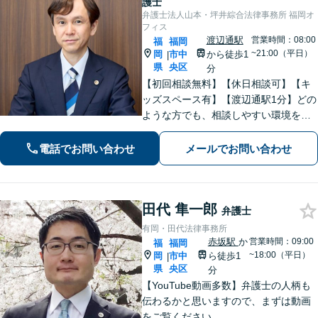
護士
弁護士法人山本・坪井綜合法律事務所 福岡オ
フィス
渡辺通駅
営業時間：08:00
福
福岡
~21:00（平日）
岡
市中
から徒歩1
|
県
央区
分
【初回相談無料】【休日相談可】【キ
ッズスペース有】【渡辺通駅1分】どの
ような方でも、相談しやすい環境を整
えています。依頼者様に寄り添った対
応を心がけています。【離婚・男女問
電話でお問い合わせ
メールでお問い合わせ
題】DV被害へ積極的に対応。お気軽に
ご相談ください。
田代 隼一郎
弁護士
有岡・田代法律事務所
赤坂駅
か
営業時間：09:00
福
福岡
~18:00（平日）
岡
市中
ら徒歩1
|
県
央区
分
【YouTube動画多数】弁護士の人柄も
伝わるかと思いますので、まずは動画
をご覧ください