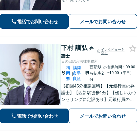
電話でお問い合わせ
メールでお問い合わせ
下村 訓弘
弁
インタビューを
見る
護士
日の出総合法律事務所
西新駅
か
営業時間：09:00
福
福岡
~19:00（平日）
岡
市早
ら徒歩2
|
県
良区
分
【初回45分相談無料】【元銀行員の弁
護士】【西新駅徒歩1分】【優しいカウ
ンセリングに定評あり】元銀行員のノ
ウハウも活かして相続／借金・債務整
理／労働雇用／企業法務／債権回収か
電話でお問い合わせ
メールでお問い合わせ
ら離婚問題までサポートします。経営
者保証ガイドライン利用実績あり。