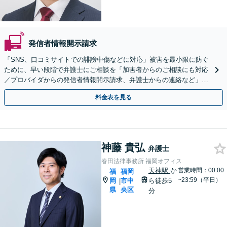
発信者情報開示請求
「SNS、口コミサイトでの誹謗中傷などに対応」被害を最小限に防ぐ
ために、早い段階で弁護士にご相談を「加害者からのご相談にも対応
／プロバイダからの発信者情報開示請求、弁護士からの連絡など」法
人の風評被害対策にも対応【休日・夜間相談可】
料金表を見る
神藤 貴弘
弁護士
春田法律事務所 福岡オフィス
天神駅
か
営業時間：00:00
福
福岡
~23:59（平日）
岡
市中
ら徒歩5
|
県
央区
分