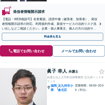
発信者情報開示請求
【電話・WEB相談可】名誉棄損、誹謗中傷（被害者、加害者）、発信
者情報開示請求の対応、利用規約作成、新規サービスの法的リスク洗
い出しなどご相談ください。企業・個人事業主、個人の方の法的サポ
ートをいたします【スポット相談可】
料金表を見る
電話でお問い合わせ
メールでお問い合わせ
眞子 幸人
弁護士
弁護士法人大手町法律事務所 北九州ヘッドオ
フィス
福岡
北九州市小
営業時間：09:00~20:0
|
県
倉北区
0（平日）