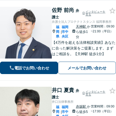
佐野 前尚
弁
インタビューを
見る
護士
弁護士法人プロテクトスタンス 福岡事務所
天神駅
か
営業時間：09:00
福
福岡
~21:00（平日）
岡
市中
ら徒歩1
|
県
央区
分
【4万件を超える法律相談実績】あなた
に合った解決策をご提案します。まず
はご相談を。【天神駅 徒歩1分】
電話でお問い合わせ
メールでお問い合わせ
井口 夏貴
弁
インタビューを
見る
護士
井口法律事務所
赤坂駅
か
営業時間：09:00
福
福岡
~17:00（平日）
岡
市中
ら徒歩5
|