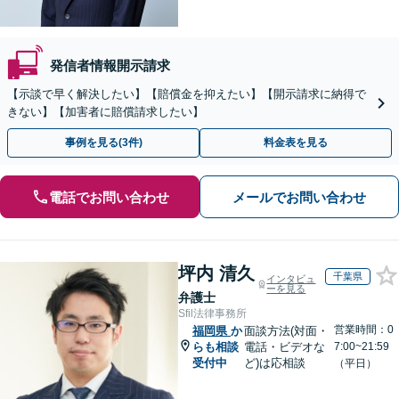
発信者情報開示請求
【示談で早く解決したい】【賠償金を抑えたい】【開示請求に納得で
きない】【加害者に賠償請求したい】
事例を見る(3件)
料金表を見る
電話でお問い合わせ
メールでお問い合わせ
坪内 清久
千葉県
インタビュ
ーを見る
弁護士
Sfil法律事務所
営業時間：0
福岡県
か
面談方法(対面・
らも相談
電話・ビデオな
7:00~21:59
受付中
ど)は応相談
（平日）