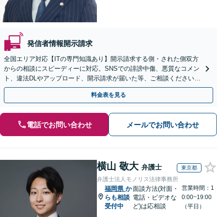
発信者情報開示請求
全国エリア対応【ITの専門知識あり】開示請求する側・された側双方
からの相談にスピーディーに対応。SNSでの誹謗中傷、悪質なコメン
ト、違法DLやアップロード、開示請求が届いた等、ご相談ください
【WEB面談OK&解決実績豊富】【千葉中央駅4分】
料金表を見る
電話でお問い合わせ
メールでお問い合わせ
横山 敬大
弁護士
東京都
弁護士法人モノリス法律事務所
営業時間：1
福岡県
か
面談方法(対面・
らも相談
電話・ビデオな
0:00~19:00
受付中
ど)は応相談
（平日）