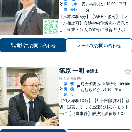
~18:00（平日）
岡
市中
から徒歩5
|
県
央区
分
【六本松駅5分】【WEB面談可】【メ
ール相談可】交渉や紛争解決を得意と
し、企業・個人の皆様に最善のサポー
トを提供することを大切にしていま
す。多様な業界での経験を活かし、各
電話でお問い合わせ
メールでお問い合わせ
企業の事業特性や成長段階に応じた最
適な法的アドバイスを提供【休日・夜
間相談可】
篠原 一明
弁護士
篠原法律事務所
福
筑
羽犬塚駅
か
営業時間：09:00~
岡
後
|
19:30（平日）
ら徒歩10分
県
市
【羽犬塚駅10分】【初回相談無料】親
切・誠実、そして迅速な対応をモット
ーに【刑事事件】解決実績多数！即時
接見可。被害者感情にも配慮し、円滑
な解決を図ります【離婚問題】将来の