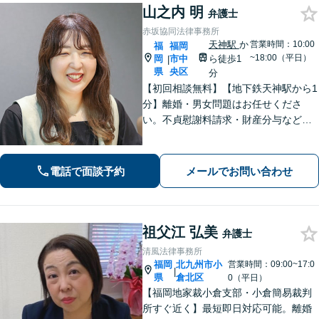
山之内 明
弁護士
赤坂協同法律事務所
天神駅
か
営業時間：10:00
福
福岡
~18:00（平日）
岡
市中
ら徒歩1
|
県
央区
分
【初回相談無料】【地下鉄天神駅から1
分】離婚・男女問題はお任せくださ
い。不貞慰謝料請求・財産分与など金
銭面のお悩みに強みあり。依頼者さま
のご意向を大切に、解決までサポー
ト。交通事故、企業法務のお困りごと
電話で面談予約
メールでお問い合わせ
もご相談ください。
祖父江 弘美
弁護士
清風法律事務所
福岡
北九州市小
営業時間：09:00~17:0
|
県
倉北区
0（平日）
【福岡地家裁小倉支部・小倉簡易裁判
所すぐ近く】最短即日対応可能。離婚