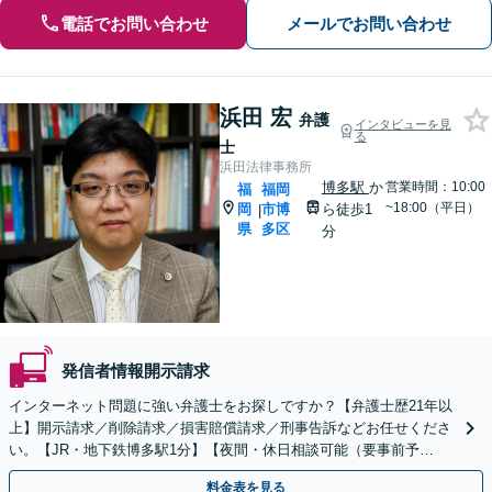
電話でお問い合わせ
メールでお問い合わせ
浜田 宏
弁護
インタビューを見
る
士
浜田法律事務所
博多駅
か
営業時間：10:00
福
福岡
~18:00（平日）
岡
市博
ら徒歩1
|
県
多区
分
発信者情報開示請求
インターネット問題に強い弁護士をお探しですか？【弁護士歴21年以
上】開示請求／削除請求／損害賠償請求／刑事告訴などお任せくださ
い。【JR・地下鉄博多駅1分】【夜間・休日相談可能（要事前予
約）】
料金表を見る