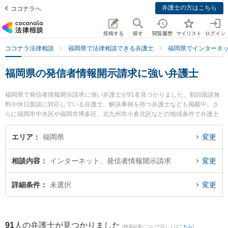
弁護士の方はこちら
ココナラへ
投稿する
探す
閲覧履歴
マイリスト
ログイン
ココナラ法律相談
福岡県で法律相談できる弁護士
福岡県でインターネ
福岡県の発信者情報開示請求に強い弁護士
福岡県で発信者情報開示請求に強い弁護士が91名見つかりました。初回面談無
料や休日面談に対応している弁護士、解決事例を持つ弁護士なども掲載中。さ
らに福岡市中央区や福岡市博多区、北九州市小倉北区などの地域条件で弁護士
を絞り込めます。インターネットに関係する誹謗中傷や名誉毀損、個人特定等
の細かな分野での絞り込み検索もでき便利です。特にA＆S福岡法律事務所弁護
エリア
福岡県
変更
士法人の柴田 啓介弁護士や浜田法律事務所の浜田 宏弁護士、福岡つむぎ法律事
務所の山本 恭輔弁護士のプロフィール情報や弁護士費用、強みなどが注目され
相談内容
インターネット、発信者情報開示請求
変更
ています。『福岡県で土日や夜間に発生した発信者情報開示請求のトラブルを
今すぐに弁護士に相談したい』『発信者情報開示請求のトラブル解決の実績豊
富な近くの弁護士を検索したい』『初回相談無料で発信者情報開示請求を法律
詳細条件
未選択
変更
相談できる福岡県内の弁護士に相談予約したい』などでお困りの相談者さんに
おすすめです。
91
人の弁護士が見つかりました
(検索結果について詳しくは
こちら
)