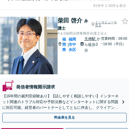
91件中 1-30件を表示
柴田 啓介
弁
インタビューを
見る
護士
A＆S福岡法律事務所弁護士法人
天神駅
か
営業時間：09:00
福
福岡
~18:00（平日）
岡
市中
ら徒歩3
|
県
央区
分
発信者情報開示請求
【16年間の裁判官経験あり】【話しやすく相談しやすい】インターネ
ット関連のトラブル対応や予防法務などインターネットに関する問題
に対応可能。経営者のパートナーとしてともに伴走し、クライアント
の皆さまのビジネスをサポートします！
料金表を見る