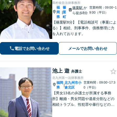
𠮷村俊吾法律事務所
福
篠
篠栗駅
か
営業時間：09:00~1
岡
栗
|
9:00（平日）
ら徒歩8分
県
町
【篠栗駅8分】【電話相談可（事案によ
る）】相続、刑事事件、債務整理に力
を入れております。
電話でお問い合わせ
メールでお問い合わせ
池上 遊
弁護士
北九州第一法律事務所
福岡
北九州市小
営業時間：09:00~17:3
|
県
倉北区
0（平日）
【男女13名の弁護士が所属する事務
所】離婚・男女問題や遺産分割などの
相続トラブル、性犯罪や暴行などの刑
事事件を幅広く承ります。どのような
内容でも事務所が一丸となり的確に対