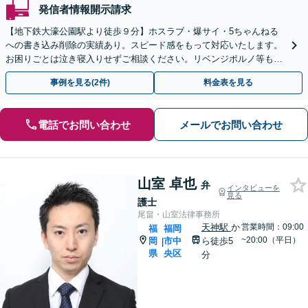
発信者情報開示請求
【地下鉄大濠公園駅より徒歩９分】ホスラブ・爆サイ・5ちゃんねる
への書き込み削除の実績あり。スピード感をもって対応いたします。
お困りごとは泣き寝入りせずご相談ください。リベンジポルノ等も対
応【初回面談無料】
事例を見る(2件)
料金表を見る
電話でお問い合わせ
メールでお問い合わせ
山室 卓也
弁
インタビューを
見る
護士
尾畠・山室法律事務所
天神駅
か
営業時間：09:00
福
福岡
~20:00（平日）
岡
市中
ら徒歩5
|
県
央区
分