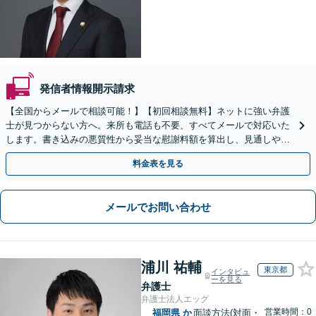
発信者情報開示請求
【全国からメールで相談可能！】【初回相談無料】ネットに強い弁護
士が見つからない方へ。来所も電話も不要、すべてメールで対応いた
します。書き込みの悪質性から妥当な慰謝料額を算出し、見通しや費
用面のリスクも包み隠さずお伝えしサポートします。
料金表を見る
メールでお問い合わせ
浦川 祐輔
東京都
インタビュ
ーを見る
弁護士
弁護士法人エッグ
営業時間：0
福岡県
か
面談方法(対面・