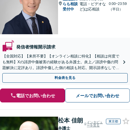
らも相談
電話・ビデオな
0:00~23:59
受付中
ど)は応相談
（平日）
発信者情報開示請求
【全国対応】【来所不要】【オンライン相談に特化】【相談は何度で
も無料】Xの誹謗中傷被害の経験がある弁護士。炎上／誹謗中傷の問
題解決に定評あり。誹謗中傷した側の相談も対応。開示請求なしで本
人の特定ができる場合もあり。
料金表を見る
電話でお問い合わせ
メールでお問い合わせ
松本 佳朗
東京都
インタビュ
ーを見る
弁護士