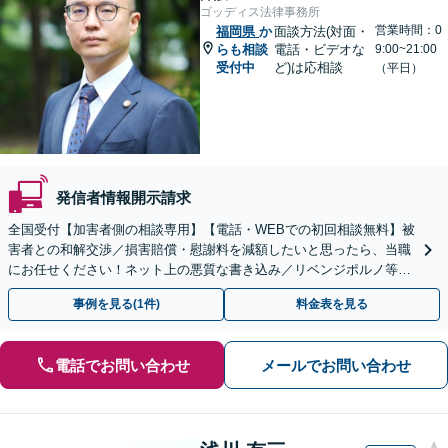
ゴッディス法律事務所
営業時間：0
福岡県
か
面談方法(対面・
らも相談
電話・ビデオな
9:00~21:00
受付中
ど)は応相談
（平日）
発信者情報開示請求
全国受付【加害者側の相談専用】【電話・WEBでの初回相談無料】被
害者との和解交渉／損害賠償・慰謝料を減額したいと思ったら、当職
にお任せください！ネット上の悪質な書き込み／リベンジポルノ等、
代表弁護士が最後まで対応【関東エリア以外の相談も可】
事例を見る(1件)
料金表を見る
電話でお問い合わせ
メールでお問い合わせ