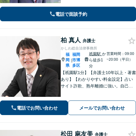
応し、依頼者さまに最善の解決を目指
します【土日祝・当日対応可】
電話で面談予約
柏 真人
弁護士
かしわ総合法律事務所
祇園駅
か
営業時間：09:00
福
福岡
~20:00（平日）
岡
市博
ら徒歩1
|
県
多区
分
【祇園駅1分】【弁護士10年以上・著書
あり】【わかりやすい料金設定】占い
サイト詐欺、熟年離婚に強い。自己破
産や自宅を残す債務整理にも対応。丁
寧なアドバイスに定評あり。出会い系
詐欺、刑事事件（博多警察署まで徒歩5
電話でお問い合わせ
メールでお問い合わせ
分）や相続にも対応。
松田 麻友美
弁護士