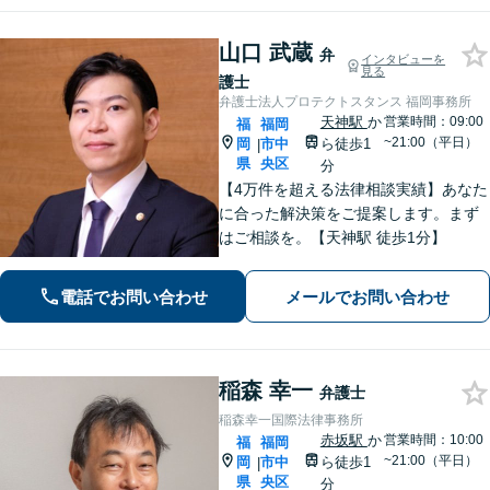
山口 武蔵
弁
インタビューを
見る
護士
弁護士法人プロテクトスタンス 福岡事務所
天神駅
か
営業時間：09:00
福
福岡
~21:00（平日）
岡
市中
ら徒歩1
|
県
央区
分
【4万件を超える法律相談実績】あなた
に合った解決策をご提案します。まず
はご相談を。【天神駅 徒歩1分】
電話でお問い合わせ
メールでお問い合わせ
稲森 幸一
弁護士
稲森幸一国際法律事務所
赤坂駅
か
営業時間：10:00
福
福岡
~21:00（平日）
岡
市中
ら徒歩1
|
県
央区
分