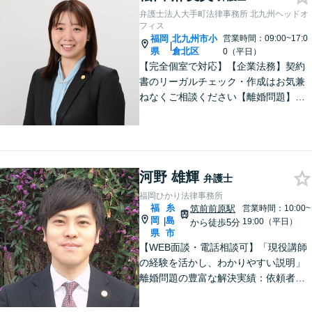
弁護士法人大手町法律事務所 北九州ヘッドオ
フィス
福岡
北九州市小
営業時間：09:00~17:0
|
県
倉北区
0（平日）
【完全個室で対応】【企業法務】契約
書のリーガルチェック・作成はお気兼
ねなくご相談ください【離婚問題】不
貞慰謝料の請求する側・される側に双
方対応。離婚検討中でもお気軽にご相
談を【駐車場あり】
河野 雄輝
弁護士
福岡ひかり法律事務所
福
糸
筑前前原駅
営業時間：10:00~
岡
島
|
19:00（平日）
から徒歩5分
県
市
【WEB面談・電話相談可】「現役講師
の経験を活かし、わかりやすい説明」
離婚問題の豊富な解決実績：依頼者さ
まの立場に立った戦略的なアプローチ
で、離婚問題を解決へと導きます「借