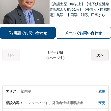
【弁護士歴10年以上】【地下鉄空港線
赤坂駅より徒歩1分】【外国人・国際問
題】英語・中国語に対応。民事から刑
事まで、スムーズに解決します【医療
問題】医療過誤・交通事故の後遺障害
認定など実績多数【税務訴訟】税務調
電話でお問い合わせ
メールでお問い合わせ
査や審査請求、国際税務も対応可能
1ページ目
前へ
次へ
(4ページ中)
エリア
福岡県
変更
相談内容
インターネット、発信者情報開示請求
変更