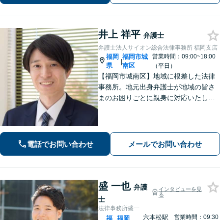
問や悩みも迅速に解消。ぜひご相談く
ださい。
井上 祥平
弁護士
弁護士法人サイオン総合法律事務所 福岡支店
福岡
福岡市城
営業時間：09:00~18:00
|
県
南区
（平日）
【福岡市城南区】地域に根差した法律
事務所。地元出身弁護士が地域の皆さ
まのお困りごとに親身に対応いたしま
す。【話しやすさを大事に】お気軽に
ご相談ください【友丘３丁目バス停目
の前・駐車場あり】
電話でお問い合わせ
メールでお問い合わせ
盛 一也
弁護
インタビューを見
る
士
法律事務所盛一
六本松駅
営業時間：09:30
福
福岡