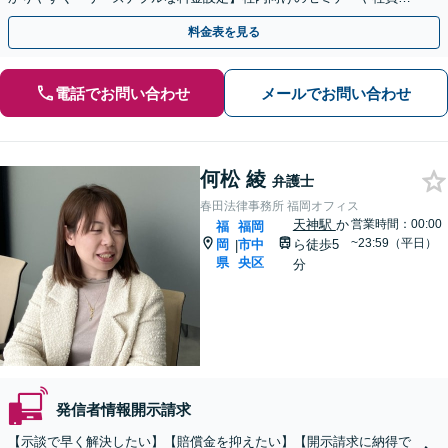
育もお任せ【藤崎駅徒歩5分】【弁護士歴7年】
料金表を見る
電話でお問い合わせ
メールでお問い合わせ
何松 綾
弁護士
春田法律事務所 福岡オフィス
天神駅
か
営業時間：00:00
福
福岡
~23:59（平日）
岡
市中
ら徒歩5
|
県
央区
分
発信者情報開示請求
【示談で早く解決したい】【賠償金を抑えたい】【開示請求に納得で