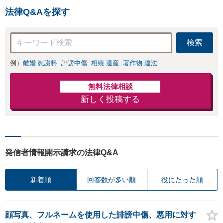
りやすく・リーズ
法律Q&Aを探す
ナブルな料金設
定】【弁護士歴7
年】
検索
例）
離婚 慰謝料
誹謗中傷
相続 遺産
著作物 違法
無料法律相談
新しく投稿する
発信者情報開示請求の法律Q&A
新着順
回答数が多い順
役にたった順
顔写真、フルネームを使用した誹謗中傷、悪用に対す