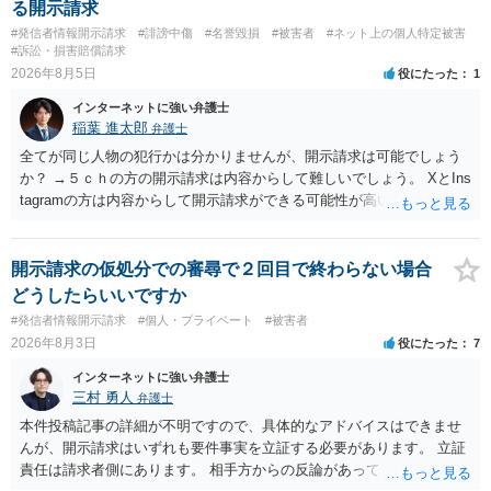
る開示請求
#発信者情報開示請求
#誹謗中傷
#名誉毀損
#被害者
#ネット上の個人特定被害
#訴訟・損害賠償請求
2026年8月5日
役にたった
1
インターネットに強い弁護士
稲葉 進太郎
弁護士
全てが同じ人物の犯行かは分かりませんが、開示請求は可能でしょう
か？ →５ｃｈの方の開示請求は内容からして難しいでしょう。 XとIns
tagramの方は内容からして開示請求ができる可能性が高いでしょう。
ただ、アカウントが削除されていると開示請求は失敗する可能性が高
いでしょう。７月中にアカウントが削除されている場合、今から進め
ても失敗する可能性が高いように思われます。 相手を特定できた場
開示請求の仮処分での審尋で２回目で終わらない場合
合、相手に全ての弁護士費用を負担させることは可能でしょうか？ →
どうしたらいいですか
訴訟外の交渉で相手方が認めれば負担させることができるでしょう。
#発信者情報開示請求
#個人・プライベート
#被害者
訴訟で判決となった場合は、実際の弁護士費用が認められる場合と認
2026年8月3日
役にたった
7
められない場合があり何ともいえないところでしょう。
インターネットに強い弁護士
三村 勇人
弁護士
本件投稿記事の詳細が不明ですので、具体的なアドバイスはできませ
んが、開示請求はいずれも要件事実を立証する必要があります。 立証
責任は請求者側にあります。 相手方からの反論があっても、裁判官が