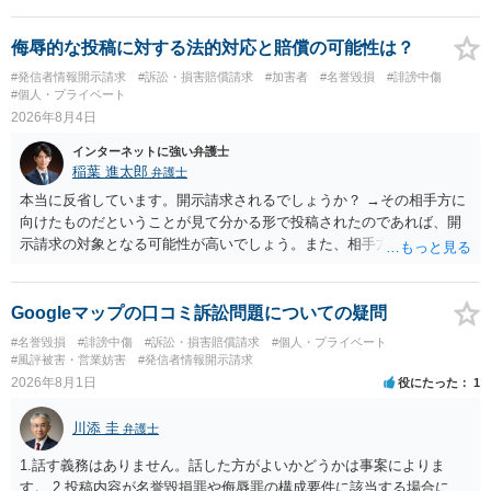
要件事実を満たしていると判断すれば、補充は求められません。 相手
方が口頭で反論したのは、仮処分は迅速性が要求されるためです。 書
面での反論となれば、より遅延する可能性がございます。 また、本件
侮辱的な投稿に対する法的対応と賠償の可能性は？
はXのため、APのIPアドレスの保存期間の問題もございます。 開示請
#発信者情報開示請求
#訴訟・損害賠償請求
#加害者
#名誉毀損
#誹謗中傷
求は法律知識が不可欠ですが、それだけでは足りず、実務を踏まえた
#個人・プライベート
方法を選択することが重要です。
2026年8月4日
インターネットに強い弁護士
稲葉 進太郎
弁護士
本当に反省しています。開示請求されるでしょうか？ →その相手方に
向けたものだということが見て分かる形で投稿されたのであれば、開
示請求の対象となる可能性が高いでしょう。また、相手方の投稿した
文章からすると、実際に発信者情報開示請求がなされる可能性がある
と存じます。発信者情報開示請求が進むと、投稿に使った回線の契約
者のところに、意見照会がなされます。アカウント情報開示の場合
Googleマップの口コミ訴訟問題についての疑問
は、アカウントの登録メールに意見照会がなされます。 また、された
#名誉毀損
#誹謗中傷
#訴訟・損害賠償請求
#個人・プライベート
場合賠償金はいくらでしょうか。 →ケースバイケースであり、数万円
#風評被害・営業妨害
#発信者情報開示請求
から１００万単位まで様々でしょう。裁判外であれば交渉して相手方
2026年8月1日
役にたった
1
の請求額から減額することを試みることとなるでしょう。
川添 圭
弁護士
1.話す義務はありません。話した方がよいかどうかは事案によりま
す。 2.投稿内容が名誉毀損罪や侮辱罪の構成要件に該当する場合に