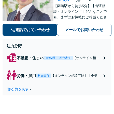
5分
【藤崎駅から徒歩5分】【出張相
談・オンライン可】どんなことで
も、まずはお気軽にご相談くださ
い。法律相談では、まずは相談者の
方のお話をじっくり聞くことが大事
電話でお問い合わせ
メールでお問い合わせ
だと考えています。【明瞭でリーズ
ナブルな料金体制】
注力分野
不動産・住まい
【オンライン相談
事例2件
料金表有
／出張相談可】
【藤崎駅から徒歩5
分】不動産全般で
労働・雇用
【オンライン相談可能】【企業
料金表有
解決実績多数あり
側・従業員側どちらも対応可能】
【オーナー様向
未払い残業代、解雇・懲戒、労
け】【借主様向
他6分野を表示
災、セクハラ・パワハラ等、労使
け】どちらも対応
トラブルはお早めにご相談くださ
可能！不動産問題
い。【わかりやすく、リーズナブ
は小さなトラブル
ルな料金設定】【弁護士歴7年】
でも早めにご相談
【藤崎駅から徒歩5分】
ください。【分か