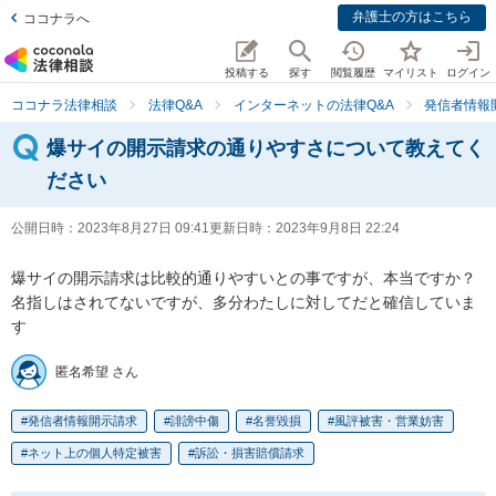
弁護士の方はこちら
ココナラへ
投稿する
探す
閲覧履歴
マイリスト
ログイン
ココナラ法律相談
法律Q&A
インターネットの法律Q&A
発信者情報
爆サイの開示請求の通りやすさについて教えてく
ださい
公開日時：
2023年8月27日 09:41
更新日時：
2023年9月8日 22:24
爆サイの開示請求は比較的通りやすいとの事ですが、本当ですか？

名指しはされてないですが、多分わたしに対してだと確信していま
す
匿名希望 さん
発信者情報開示請求
誹謗中傷
名誉毀損
風評被害・営業妨害
ネット上の個人特定被害
訴訟・損害賠償請求