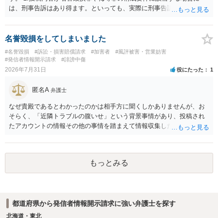
は、刑事告訴はあり得ます。といっても、実際に刑事告訴に動くかど
うかは事案によります。 3.これも事案によりますが、半年から1年程度
です。Googleは電話番号の開示請求もできることが多いので、少しで
も特定可能になるよう、複数ルートで開示請求が行われることが多い
名誉毀損をしてしまいました
です。さらにいえば、利用者からの口コミ投稿の場合、開示請求者は
#名誉毀損
#訴訟・損害賠償請求
#加害者
#風評被害・営業妨害
ある程度対象者を特定できている（ただし証拠による裏付けか必要な
#発信者情報開示請求
#誹謗中傷
ので発信者情報開示請求をする）というケースが比較的多いと思われ
2026年7月31日
役にたった
1
ます。
匿名A
弁護士
なぜ貴殿であるとわかったのかは相手方に聞くしかありませんが、お
そらく、「近隣トラブルの腹いせ」という背景事情があり、投稿され
たアカウントの情報その他の事情を踏まえて情報収集した結果、この
ような投稿をするのは貴殿しかいないと推測したもので、これに対し
貴殿が投稿した事実を認めてしまったことで「答え合わせ」になって
しまったのではないでしょうか。 相手方の動きについても、相手方次
もっとみる
第ですので何とも言えません。公開の場で回答するには情報が乏し
く、ここで詳細を明らかにすることは事案の特定に繋がってしまうの
で、弁護士へ直接相談した方がよいです。
都道府県から発信者情報開示請求に強い弁護士を探す
北海道・東北