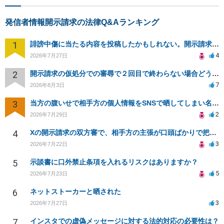
発信者情報開示請求の法律Q&Aランキング
1
誹謗中傷に当たる内容を投稿したかもしれない。開示請求や民事刑事裁判に発展しうるのか教えて欲しい。
4
2026年7月27日
2
開示請求の仮処分での審尋で２回目で終わらない場合どうしたらいいですか
7
2026年8月3日
3
当方の腹いせで相手方の個人情報をSNSで晒してしまい名誉毀損させてしまったかもしれない
2
2026年7月29日
4
Xの開示請求の双方審で、相手方の主張が口頭ばかりで把握しきれません
3
2026年7月22日
5
示談書に口外禁止条項を入れるリスクはありますか？
5
2026年7月23日
6
ネットストーカーと晒された
3
2026年7月27日
7
インスタでの虚偽メッセージに対する法的対応の必要性は？