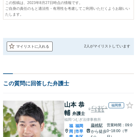
この投稿は、2023年8月27日時点の情報です。
ご自身の責任のもと適法性・有用性を考慮してご利用いただくようお願いい
たします。
2人が
マイリストしています
マイリストに入れる
この質問に回答した弁護士
山本 恭
福岡県
インタビュ
ーを見る
輔
弁護士
福岡つむぎ法律事務所
藤崎駅
営業時間：09:0
福
福岡
0~18:00（平
岡
市早
から徒歩
|
県
良区
日）