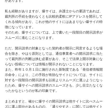
があります。

私も経験がありますが、爆サイは、弁護士からの要請であれば、
裁判所の手続を使わなくとも比較的柔軟にIPアドレスを開示して
くれる傾向があり、これが他のサイトにはあまりない爆サイの特
徴になっています。

そのため、爆サイについては、上で書いた一段階目の開示請求が
スムーズに進むことになります。

ただ、開示請求の対象となった契約者が開示に同意するような場
合を除き、やはり原則としては、通信事業者への開示請求に当た
って裁判所の判断は挟む必要があり、そこで法律上開示対象にな
らない投稿については情報が開示されないことになります。

また、昨年１０月１日に施行された新制度である「発信者情報開
示命令」により、この手段が有効なサイトについては、サイトに
対する一段階目の開示請求も以前よりスムーズに運ぶようになっ
たため、爆サイへの開示請求のスムーズさも、少し目立たなくな
ったかなというのが私の印象です。

まとめますと、確かに爆サイの開示請求は他サイトに比べスムー
ズに運ぶ部分があるものの、「通りやすさ」に関しては他サイト