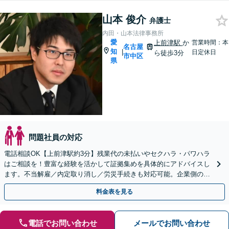
山本 俊介
弁護士
内田・山本法律事務所
愛
上前津駅
か
営業時間：本
名古屋
知
|
日定休日
ら徒歩3分
市中区
県
問題社員の対応
電話相談OK【上前津駅約3分】残業代の未払いやセクハラ・パワハラ
はご相談を！豊富な経験を活かして証拠集めを具体的にアドバイスし
ます。不当解雇／内定取り消し／労災手続きも対応可能。企業側のご
相談も対応可【初回相談無料】
料金表を見る
電話でお問い合わせ
メールでお問い合わせ