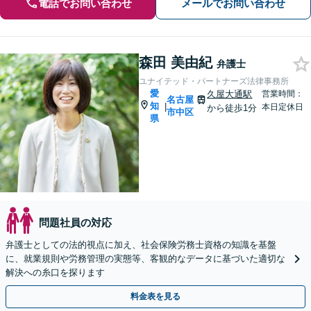
電話でお問い合わせ
メールでお問い合わせ
森田 美由紀
弁護士
ユナイテッド・パートナーズ法律事務所
愛
久屋大通駅
営業時間：
名古屋
知
|
本日定休日
から徒歩1分
市中区
県
問題社員の対応
弁護士としての法的視点に加え、社会保険労務士資格の知識を基盤
に、就業規則や労務管理の実態等、客観的なデータに基づいた適切な
解決への糸口を探ります
料金表を見る