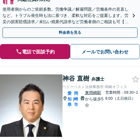
使用者側からのご依頼多数。労働争議／解雇問題／労働条件の見直し
など。トラブル発生時も法に基づき、柔軟な対応をご提案します。労
災の損害賠償請求／未払い残業代請求など労働者側のご相談も可【休
日対応可能】【電話・WEB面談】
料金表を見る
電話で面談予約
メールでお問い合わせ
神谷 直樹
弁護士
ベリーベスト法律事務所 岡崎オフィス
東岡崎駅
営業時間：09:30~1
愛
岡
8:00（土日祝日）
知
崎
から徒歩5
|
県
市
分