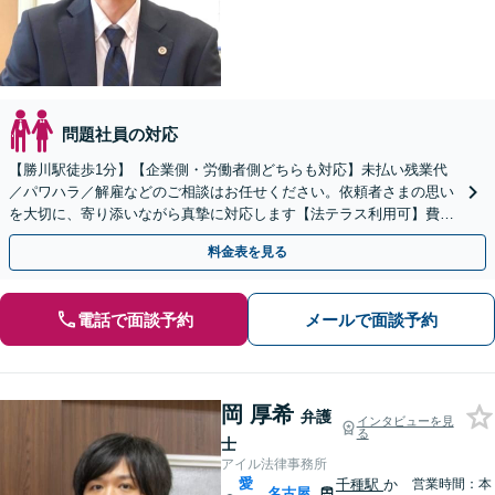
問題社員の対応
【勝川駅徒歩1分】【企業側・労働者側どちらも対応】未払い残業代
／パワハラ／解雇などのご相談はお任せください。依頼者さまの思い
を大切に、寄り添いながら真摯に対応します【法テラス利用可】費用
のお支払いに不安がある方も一度ご相談ください
料金表を見る
電話で面談予約
メールで面談予約
岡 厚希
弁護
インタビューを見
る
士
アイル法律事務所
愛
千種駅
か
営業時間：本
名古屋