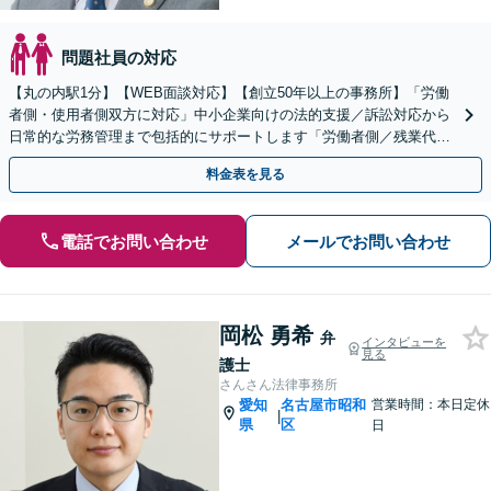
問題社員の対応
【丸の内駅1分】【WEB面談対応】【創立50年以上の事務所】「労働
者側・使用者側双方に対応」中小企業向けの法的支援／訴訟対応から
日常的な労務管理まで包括的にサポートします「労働者側／残業代請
求や退職に関する問題に対応」【休日・夜間相談可】
料金表を見る
電話でお問い合わせ
メールでお問い合わせ
岡松 勇希
弁
インタビューを
見る
護士
さんさん法律事務所
愛知
名古屋市昭和
営業時間：本日定休
|
県
区
日