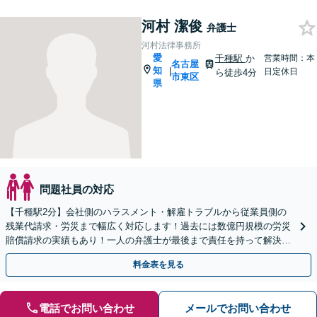
河村 潔俊
弁護士
河村法律事務所
愛
千種駅
か
営業時間：本
名古屋
知
|
日定休日
ら徒歩4分
市東区
県
問題社員の対応
【千種駅2分】会社側のハラスメント・解雇トラブルから従業員側の
残業代請求・労災まで幅広く対応します！過去には数億円規模の労災
賠償請求の実績もあり！一人の弁護士が最後まで責任を持って解決を
目指します！【土日夜間対応可】【オンライン対応可】
料金表を見る
電話でお問い合わせ
メールでお問い合わせ