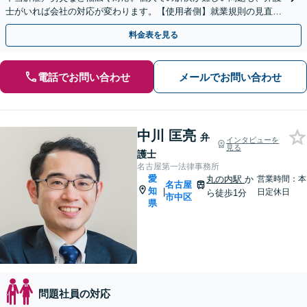
士がいれば会社の対応が変わります。【使用者側】就業規則の見直し
やハラスメント対策もお任せください【法テラス利用可能】
料金表を見る
電話でお問い合わせ
メールでお問い合わせ
中川 匡亮
弁
インタビューを
見る
護士
名古屋第一法律事務所
愛
丸の内駅
か
営業時間：本
名古屋
知
|
日定休日
ら徒歩1分
市中区
県
問題社員の対応