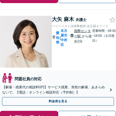
大矢 麻木
弁護士
ベリーベスト法律事務所 名古屋オフィス
名古
国際センタ
営業時間：09:30
愛
屋市
~18:00（土日祝
ー駅
から徒
知
|
中村
日）
歩2分
県
区
問題社員の対応
【解雇・残業代の相談料0円】サービス残業、突然の解雇、あきらめ
ないで。【電話・オンライン相談対応（予約制）】
料金表を見る