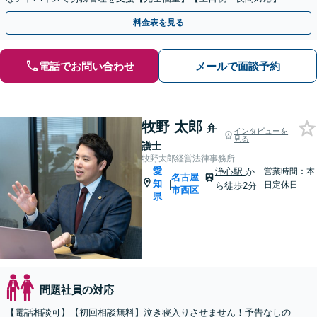
【オンライン面談可】
料金表を見る
電話でお問い合わせ
メールで面談予約
牧野 太郎
弁
インタビューを
見る
護士
牧野太郎経営法律事務所
愛
浄心駅
か
営業時間：本
名古屋
知
|
日定休日
ら徒歩2分
市西区
県
問題社員の対応
【電話相談可】【初回相談無料】泣き寝入りさせません！予告なしの