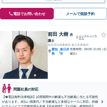
電話でお問い合わせ
メールで面談予約
前田 大樹
弁
インタビューを
見る
護士
旭合同法律事務所 春日井事務所
愛知
春日井
営業時間：09:00~21:00（日
|
県
市
曜日）
問題社員の対応
【☎︎電話無料法律相談】試用期間中の解雇も不当解雇に当たる可能性
があります。未払い残業代／不当解雇など多様なケースに対応。的確
なアドバイスで労務管理を支援【完全個室】【土日祝・夜間対応】