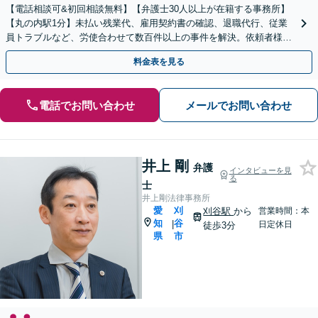
【電話相談可&初回相談無料】【弁護士30人以上が在籍する事務所】
【丸の内駅1分】未払い残業代、雇用契約書の確認、退職代行、従業
員トラブルなど、労使合わせて数百件以上の事件を解決。依頼者様の
強い味方になります。残業代のセミナー講師の経験多数！
料金表を見る
電話でお問い合わせ
メールでお問い合わせ
井上 剛
弁護
インタビューを見
る
士
井上剛法律事務所
愛
刈
刈谷駅
から
営業時間：本
知
谷
|
日定休日
徒歩3分
県
市