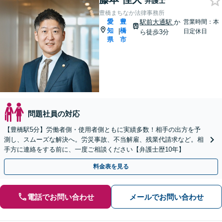
弁護士
豊橋まちなか法律事務所
愛
豊
駅前大通駅
か
営業時間：本
知
橋
|
日定休日
ら徒歩3分
県
市
問題社員の対応
【豊橋駅5分】労働者側・使用者側ともに実績多数！相手の出方を予
測し、スムーズな解決へ。労災事故、不当解雇、残業代請求など。相
手方に連絡をする前に、一度ご相談ください【弁護士歴10年】
料金表を見る
電話でお問い合わせ
メールでお問い合わせ