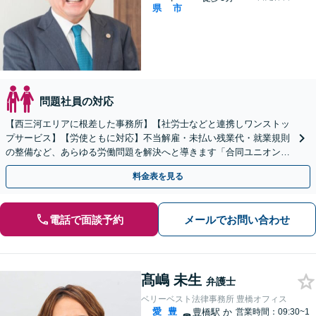
県
市
問題社員の対応
【西三河エリアに根差した事務所】【社労士などと連携しワンストッ
プサービス】【労使ともに対応】不当解雇・未払い残業代・就業規則
の整備など、あらゆる労働問題を解決へと導きます「合同ユニオン」
との交渉を代理した経験あり【休日・夜間相談あり】
料金表を見る
電話で面談予約
メールでお問い合わせ
髙嶋 未生
弁護士
ベリーベスト法律事務所 豊橋オフィス
愛
豊
豊橋駅
か
営業時間：09:30~1