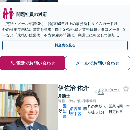
問題社員の対応
【電話・メール相談OK】【創立50年以上の事務所】タイムカード以
外の証拠で未払い残業を請求可能！GPS記録／業務日報／タコメータ
ーなど「未払い残業代・不当解雇の問題は、弁護士に相談して適切に
対処しましょう」【丸の内駅1分】【初回相談無料】
料金表を見る
電話でお問い合わせ
メールでお問い合わせ
伊佐治 佑介
インタビューを
見る
弁護士
遠藤・伊佐治法律事務所
愛
丸の内駅
か
営業時間：本
名古屋
知
|
日定休日
ら徒歩1分
市中区
県