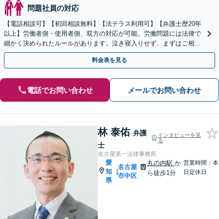
問題社員の対応
【電話相談可】【初回相談無料】【法テラス利用可】【弁護士歴20年
以上】労働者側・使用者側、双方の対応が可能。労働問題には法律で
細かく決められたルールがあります。泣き寝入りせず、まずはご相談
を！【夜間・休日面談可】【完全個室】【刈谷駅3分】
料金表を見る
電話でお問い合わせ
メールでお問い合わせ
林 泰佑
弁護
インタビューを見
る
士
名古屋第一法律事務所
愛
丸の内駅
か
営業時間：本
名古屋
知
|
日定休日
ら徒歩1分
市中区
県