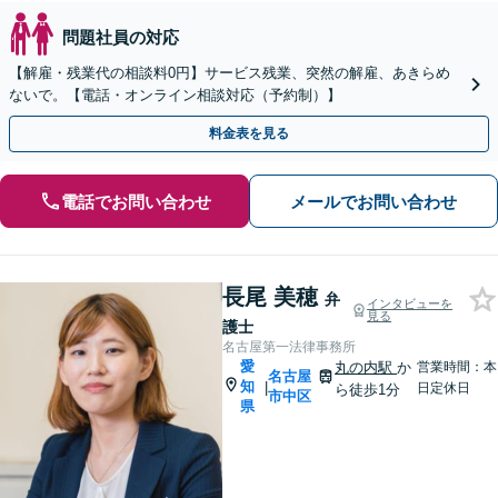
問題社員の対応
【解雇・残業代の相談料0円】サービス残業、突然の解雇、あきらめ
ないで。【電話・オンライン相談対応（予約制）】
料金表を見る
電話でお問い合わせ
メールでお問い合わせ
長尾 美穂
弁
インタビューを
見る
護士
名古屋第一法律事務所
愛
丸の内駅
か
営業時間：本
名古屋
知
|
日定休日
ら徒歩1分
市中区
県