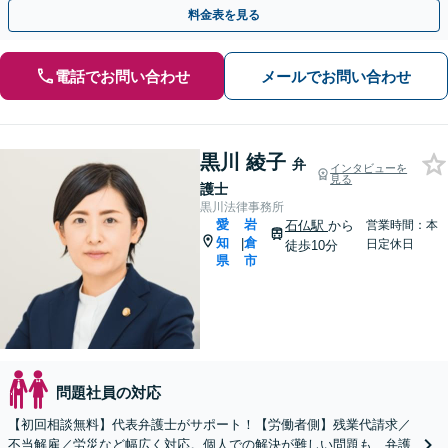
実績あり！労使双方の対応可能です【夜間休日対応】
料金表を見る
電話でお問い合わせ
メールでお問い合わせ
黒川 綾子
弁
インタビューを
見る
護士
黒川法律事務所
愛
岩
石仏駅
から
営業時間：本
知
倉
|
日定休日
徒歩10分
県
市
問題社員の対応
【初回相談無料】代表弁護士がサポート！【労働者側】残業代請求／
不当解雇／労災など幅広く対応。個人での解決が難しい問題も、弁護