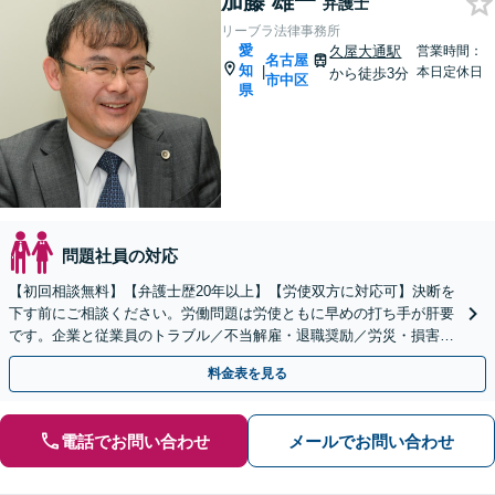
加藤 雄一
弁護士
リーブラ法律事務所
愛
久屋大通駅
営業時間：
名古屋
知
|
本日定休日
から徒歩3分
市中区
県
問題社員の対応
【初回相談無料】【弁護士歴20年以上】【労使双方に対応可】決断を
下す前にご相談ください。労働問題は労使ともに早めの打ち手が肝要
です。企業と従業員のトラブル／不当解雇・退職奨励／労災・損害賠
償請求など幅広く対応【久屋大通駅3分】
料金表を見る
電話でお問い合わせ
メールでお問い合わせ