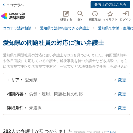
弁護士の方はこちら
ココナラへ
投稿する
探す
閲覧履歴
マイリスト
ログイン
ココナラ法律相談
愛知県で法律相談できる弁護士
愛知県で労働・雇用
愛知県の問題社員の対応に強い弁護士
愛知県で問題社員の対応に強い弁護士が202名見つかりました。初回面談無料
や休日面談に対応している弁護士、解決事例を持つ弁護士なども掲載中。さら
に名古屋市中区や名古屋市中村区、一宮市などの地域条件で弁護士を絞り込め
ます。労働・雇用に関係する不当解雇や退職勧奨、内定取消等の細かな分野で
の絞り込み検索もでき便利です。特に旭合同法律事務所 豊橋事務所の乙井 翔太
エリア
愛知県
変更
弁護士や旭合同法律事務所 名古屋事務所の荒木 清寛弁護士、旭合同法律事務所
春日井事務所の前田 大樹弁護士のプロフィール情報や弁護士費用、強みなどが
相談内容
労働・雇用、問題社員の対応
変更
注目されています。『愛知県で土日や夜間に発生した問題社員の対応のトラブ
ルを今すぐに弁護士に相談したい』『問題社員の対応のトラブル解決の実績豊
富な近くの弁護士を検索したい』『初回相談無料で問題社員の対応を法律相談
詳細条件
未選択
変更
できる愛知県内の弁護士に相談予約したい』などでお困りの相談者さんにおす
すめです。
202
人の弁護士が見つかりました
(検索結果について詳しくは
こちら
)