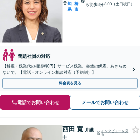
知
橋
|
8:00（土日祝日）
ら徒歩3分
県
市
問題社員の対応
【解雇・残業代の相談料0円】サービス残業、突然の解雇、あきらめ
ないで。【電話・オンライン相談対応（予約制）】
料金表を見る
電話でお問い合わせ
メールでお問い合わせ
西田 寛
弁護
インタビューを見
る
士