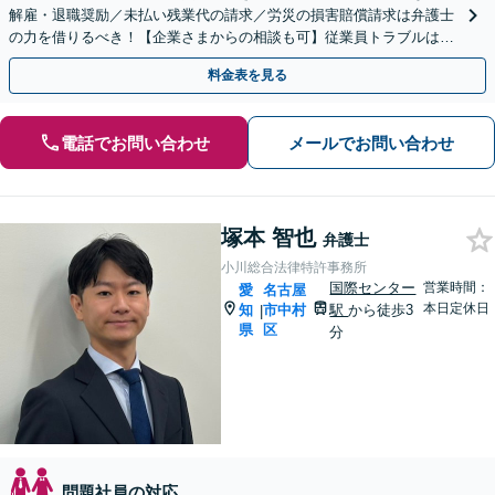
解雇・退職奨励／未払い残業代の請求／労災の損害賠償請求は弁護士
の力を借りるべき！【企業さまからの相談も可】従業員トラブルは、
慎重な対処が必要です【完全個室】【浄心駅2分】
料金表を見る
電話でお問い合わせ
メールでお問い合わせ
塚本 智也
弁護士
小川総合法律特許事務所
国際センター
営業時間：
愛
名古屋
本日定休日
知
市中村
駅
から徒歩3
|
県
区
分
問題社員の対応