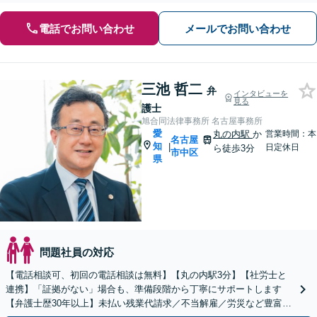
電話でお問い合わせ
メールでお問い合わせ
三池 哲二
弁
インタビューを
見る
護士
旭合同法律事務所 名古屋事務所
愛
丸の内駅
か
営業時間：本
名古屋
知
|
日定休日
ら徒歩3分
市中区
県
問題社員の対応
【電話相談可、初回の電話相談は無料】【丸の内駅3分】【社労士と
連携】「証拠がない」場合も、準備段階から丁寧にサポートします
【弁護士歴30年以上】未払い残業代請求／不当解雇／労災など豊富な