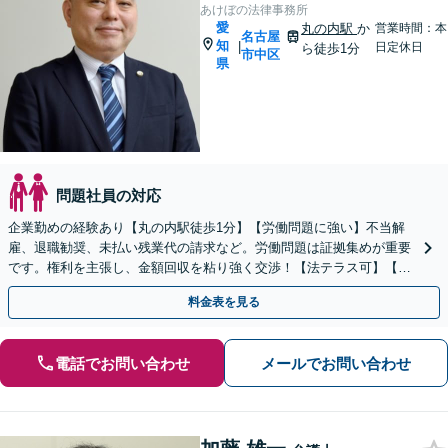
あけぼの法律事務所
愛
丸の内駅
か
営業時間：本
名古屋
知
|
日定休日
ら徒歩1分
市中区
県
問題社員の対応
企業勤めの経験あり【丸の内駅徒歩1分】【労働問題に強い】不当解
雇、退職勧奨、未払い残業代の請求など。労働問題は証拠集めが重要
です。権利を主張し、金額回収を粘り強く交渉！【法テラス可】【休
日・夜間の受付】【初回相談30分無料】
料金表を見る
電話でお問い合わせ
メールでお問い合わせ