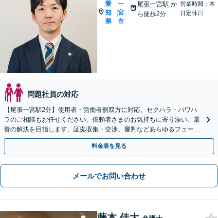
愛
一
尾張一宮駅
か
営業時間：本
知
宮
|
日定休日
ら徒歩2分
県
市
問題社員の対応
【尾張一宮駅2分】使用者・労働者側双方に対応。セクハラ・パワハ
ラのご相談もお任せください。依頼者さまのお気持ちに寄り添い、最
善の解決を目指します。証拠収集・交渉、審判などあらゆるフェーズ
に対応しています【オンライン面談OK（顧問契約後）】
料金表を見る
メールでお問い合わせ
藤本 佳大