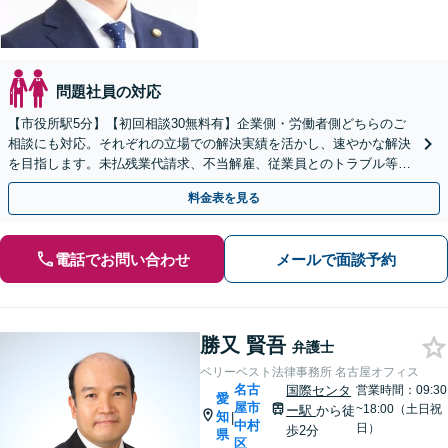
問題社員の対応
【市役所駅5分】【初回相談30無料有】企業側・労働者側どちらのご
相談にも対応。それぞれの立場での解決実績を活かし、速やかな解決
を目指します。未払残業代請求、不当解雇、従業員とのトラブル等は
お任せ下さい。顧問弁護士業務にも注力【土日祝対応可】
料金表を見る
電話でお問い合わせ
メールで面談予約
勝又 賢吾
弁護士
ベリーベスト法律事務所 名古屋オフィス
名古
国際センタ
営業時間：09:30
愛
屋市
~18:00（土日祝
ー駅
から徒
知
|
中村
日）
歩2分
県
区