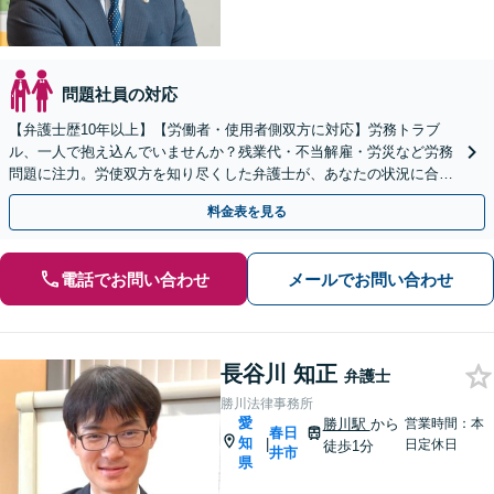
問題社員の対応
【弁護士歴10年以上】【労働者・使用者側双方に対応】労務トラブ
ル、一人で抱え込んでいませんか？残業代・不当解雇・労災など労務
問題に注力。労使双方を知り尽くした弁護士が、あなたの状況に合わ
せた柔軟な解決策をご提案します。【丸の内駅2分】
料金表を見る
電話でお問い合わせ
メールでお問い合わせ
長谷川 知正
弁護士
勝川法律事務所
愛
勝川駅
から
営業時間：本
春日
知
|
日定休日
徒歩1分
井市
県