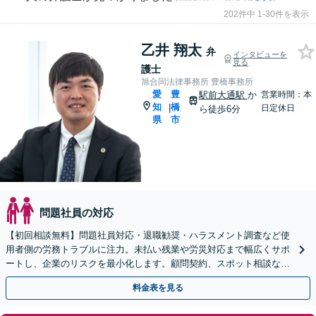
202件中 1-30件を表示
乙井 翔太
弁
インタビューを
見る
護士
旭合同法律事務所 豊橋事務所
愛
豊
駅前大通駅
か
営業時間：本
知
橋
|
日定休日
ら徒歩6分
県
市
問題社員の対応
【初回相談無料】問題社員対応・退職勧奨・ハラスメント調査など使
用者側の労務トラブルに注力。未払い残業や労災対応まで幅広くサポ
ートし、企業のリスクを最小化します。顧問契約、スポット相談など
柔軟に対応可能【豊橋駅10分】【夜間相談可】
料金表を見る