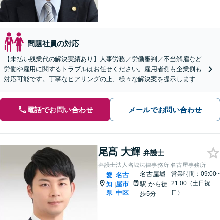
問題社員の対応
【未払い残業代の解決実績あり】人事労務／労働審判／不当解雇など
労働や雇用に関するトラブルはお任せください。雇用者側も企業側も
対応可能です。丁寧なヒアリングの上、様々な解決案を提示します
【ビデオ面談OK】【御器所駅／桜山駅徒歩14分】
電話でお問い合わせ
メールでお問い合わせ
尾髙 大輝
弁護士
弁護士法人名城法律事務所 名古屋事務所
名古屋城
営業時間：09:00~
愛
名古
21:00（土日祝
知
屋市
駅
から徒
|
県
中区
日）
歩5分