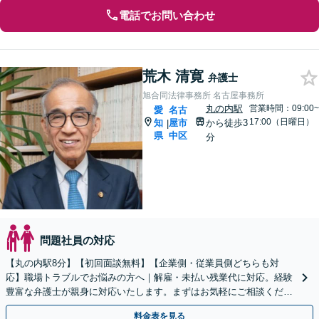
電話でお問い合わせ
荒木 清寛
弁護士
旭合同法律事務所 名古屋事務所
丸の内駅
営業時間：09:00~
愛
名古
17:00（日曜日）
知
屋市
から徒歩3
|
県
中区
分
問題社員の対応
【丸の内駅8分】【初回面談無料】【企業側・従業員側どちらも対
応】職場トラブルでお悩みの方へ｜解雇・未払い残業代に対応。経験
豊富な弁護士が親身に対応いたします。まずはお気軽にご相談くださ
い。【土日・電話相談対応可】
料金表を見る