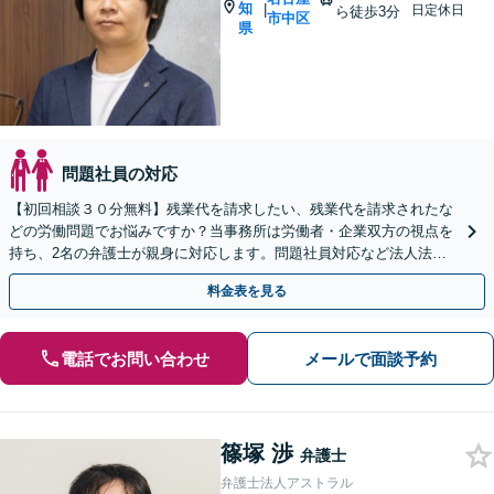
知
|
日定休日
ら徒歩3分
市中区
県
問題社員の対応
【初回相談３０分無料】残業代を請求したい、残業代を請求されたな
どの労働問題でお悩みですか？当事務所は労働者・企業双方の視点を
持ち、2名の弁護士が親身に対応します。問題社員対応など法人法務
もお任せを。LINEからの予約も可能です。
料金表を見る
電話でお問い合わせ
メールで面談予約
篠塚 渉
弁護士
弁護士法人アストラル