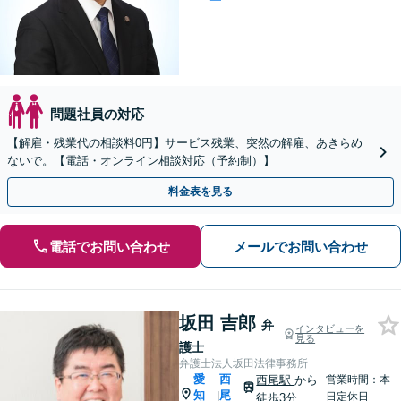
問題社員の対応
【解雇・残業代の相談料0円】サービス残業、突然の解雇、あきらめ
ないで。【電話・オンライン相談対応（予約制）】
料金表を見る
電話でお問い合わせ
メールでお問い合わせ
坂田 吉郎
弁
インタビューを
見る
護士
弁護士法人坂田法律事務所
愛
西
西尾駅
から
営業時間：本
知
尾
|
日定休日
徒歩3分