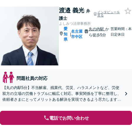
渡邉 義光
弁
インタビューを
見る
護士
よしみつ法律事務所
愛
丸の内駅
か
営業時間：本
名古屋
知
|
日定休日
ら徒歩5分
市中区
県
問題社員の対応
【丸の内駅5分】不当解雇、残業代、労災、ハラスメントなど、労使
双方の立場の労働トラブルに幅広く対応。事実関係を丁寧に整理し、
依頼者さまにとってメリットある解決を実現できるよう尽力します
【オンライン面談OK】【休日・夜間相談可】
電話でお問い合わせ