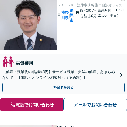
ベリーベスト法律事務所 湘南藤沢オフィス
藤
藤沢駅
か
営業時間：09:30~
神奈
沢
|
21:00（平日）
ら徒歩6分
川県
市
労働審判
【解雇・残業代の相談料0円】サービス残業、突然の解雇、あきらめ
ないで。【電話・オンライン相談対応（予約制）】
料金表を見る
電話でお問い合わせ
メールでお問い合わせ