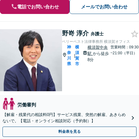
電話でお問い合わせ
メールでお問い合わせ
野嵜 淳介
弁護士
ベリーベスト法律事務所 横須賀オフィス
神
横
横須賀中央
営業時間：09:30
奈
須
~21:00（平日）
駅
から徒歩
|
川
賀
8分
県
市
労働審判
【解雇・残業代の相談料0円】サービス残業、突然の解雇、あきらめ
ないで。【電話・オンライン相談対応（予約制）】
料金表を見る