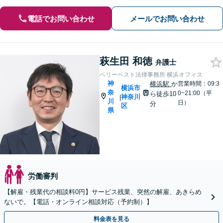
電話でお問い合わせ
メールでお問い合わせ
萩生田 和徳
弁護士
ベリーベスト法律事務所 横浜オフィス
神
横浜駅
か
営業時間：09:3
横浜市
奈
0~21:00（平
ら徒歩10
神奈川
|
川
日）
分
区
県
労働審判
【解雇・残業代の相談料0円】サービス残業、突然の解雇、あきらめ
ないで。【電話・オンライン相談対応（予約制）】
料金表を見る