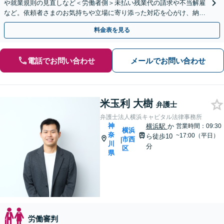
や就業規則の見直しなど＜労働者側＞未払い残業代の請求や不当解雇
など。依頼者さまのお気持ちや立場に寄り添った対応を心がけ、納得
感のある解決を目指します
料金表を見る
電話でお問い合わせ
メールでお問い合わせ
米玉利 大樹
弁護士
弁護士法人横浜キャピタル法律事務所
神
横浜駅
か
営業時間：09:30
横浜
奈
~17:00（平日）
ら徒歩10
市西
|
川
分
区
県
労働審判