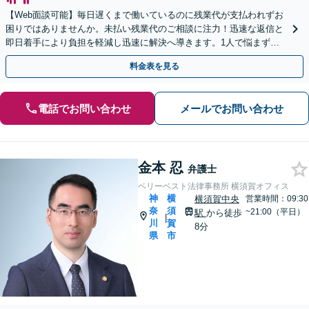
【Web面談可能】毎日遅くまで働いているのに残業代が支払われずお
困りではありませんか。未払い残業代のご相談に注力！迅速な返信と
即日着手により負担を軽減し迅速に解決へ導きます。1人で悩まずま
ずはご相談ください。
料金表を見る
電話でお問い合わせ
メールでお問い合わせ
金本 忍
弁護士
ベリーベスト法律事務所 横須賀オフィス
神
横
横須賀中央
営業時間：09:30
奈
須
~21:00（平日）
駅
から徒歩
|
川
賀
8分
県
市