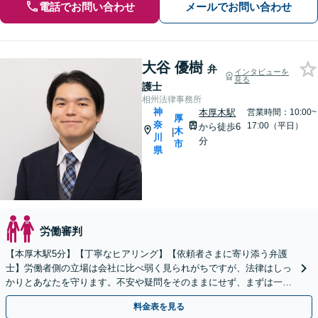
電話でお問い合わせ
メールでお問い合わせ
大谷 優樹
弁
インタビューを
見る
護士
相州法律事務所
神
本厚木駅
営業時間：10:00~
厚
奈
17:00（平日）
から徒歩6
木
|
川
分
市
県
労働審判
【本厚木駅5分】【丁寧なヒアリング】【依頼者さまに寄り添う弁護
士】労働者側の立場は会社に比べ弱く見られがちですが、法律はしっ
かりとあなたを守ります。不安や疑問をそのままにせず、まずは一度
弁護士にご相談ください。【休日・夜間も対応】
料金表を見る