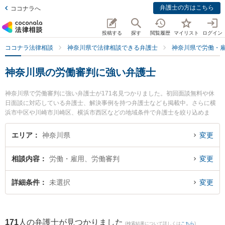
弁護士の方はこちら
ココナラへ
投稿する
探す
閲覧履歴
マイリスト
ログイン
ココナラ法律相談
神奈川県で法律相談できる弁護士
神奈川県で労働・
神奈川県の労働審判に強い弁護士
神奈川県で労働審判に強い弁護士が171名見つかりました。初回面談無料や休
日面談に対応している弁護士、解決事例を持つ弁護士なども掲載中。さらに横
浜市中区や川崎市川崎区、横浜市西区などの地域条件で弁護士を絞り込めま
す。労働・雇用に関係する不当解雇や退職勧奨、内定取消等の細かな分野での
絞り込み検索もでき便利です。特に横浜綜合法律事務所の細淵 拓弁護士やベリ
エリア
神奈川県
変更
ーベスト法律事務所 横須賀オフィスの野嵜 淳介弁護士、ベリーベスト法律事務
所 横浜オフィスの萩生田 和徳弁護士のプロフィール情報や弁護士費用、強みな
相談内容
労働・雇用、労働審判
変更
どが注目されています。『神奈川県で土日や夜間に発生した労働審判のトラブ
ルを今すぐに弁護士に相談したい』『労働審判のトラブル解決の実績豊富な近
くの弁護士を検索したい』『初回相談無料で労働審判を法律相談できる神奈川
詳細条件
未選択
変更
県内の弁護士に相談予約したい』などでお困りの相談者さんにおすすめです。
171
人の弁護士が見つかりました
(検索結果について詳しくは
こちら
)