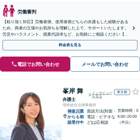
労働審判
【粘り強く対応】労働者側、使用者側どちらの弁護もした経験がある
ため、両者の立場やお気持ちを理解した上で、サポートいたします。
労災やハラスメント、残業代請求など、お気軽にご相談ください【休
日・夜間面談可】【橋本駅6分】
料金表を見る
電話でお問い合わせ
メールでお問い合わせ
峯岸 舞
東京都
インタビュー
を見る
弁護士
増井総合法律事務所
営業時間：0
神奈川県
面談方法(対面・
からも相
電話・ビデオな
9:00~20:00
談受付中
ど)は応相談
（平日）