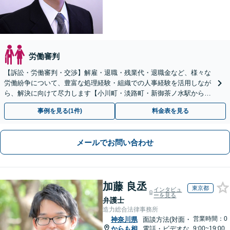
労働審判
【訴訟・労働審判・交渉】解雇・退職・残業代・退職金など、様々な
労働紛争について、豊富な処理経験・組織での人事経験を活用しなが
ら、解決に向けて尽力します【小川町・淡路町・新御茶ノ水駅から約
1分、御茶ノ水駅も利用可】
事例を見る(1件)
料金表を見る
メールでお問い合わせ
加藤 良丞
東京都
インタビュ
ーを見る
弁護士
造力総合法律事務所
営業時間：0
神奈川県
面談方法(対面・
からも相
電話・ビデオな
9:00~19:00