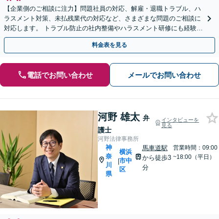
【企業側のご相談に注力】問題社員の対応、解雇・退職トラブル、ハ
ラスメント対策、未払残業代の対応など、さまざまな問題のご相談に
対応します。 トラブル防止の社内整備やハラスメント研修にも経験豊
富。【土日祝・当日対応可】【弁護士歴30年】
料金表を見る
電話でお問い合わせ
メールでお問い合わせ
河野 雄太
弁
インタビューを
見る
護士
河野法律事務所
神
馬車道駅
営業時間：09:00
横浜
奈
~18:00（平日）
から徒歩3
市中
|
川
分
区
県