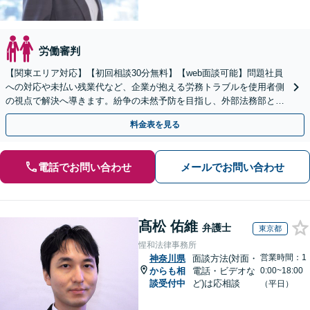
労働審判
【関東エリア対応】【初回相談30分無料】【web面談可能】問題社員
への対応や未払い残業代など、企業が抱える労務トラブルを使用者側
の視点で解決へ導きます。紛争の未然予防を目指し、外部法務部とし
て顧問契約を通じた充実のサポートを提供しております
料金表を見る
電話でお問い合わせ
メールでお問い合わせ
髙松 佑維
弁護士
東京都
惺和法律事務所
営業時間：1
神奈川県
面談方法(対面・
からも相
電話・ビデオな
0:00~18:00
談受付中
ど)は応相談
（平日）