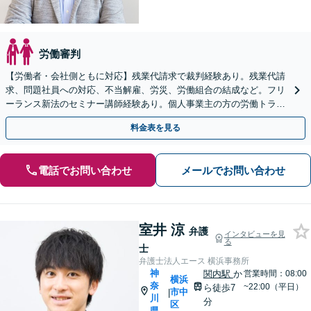
労働審判
【労働者・会社側ともに対応】残業代請求で裁判経験あり。残業代請
求、問題社員への対応、不当解雇、労災、労働組合の結成など。フリ
ーランス新法のセミナー講師経験あり。個人事業主の方の労働トラブ
ルもお任せください【土日祝日面談可】
料金表を見る
電話でお問い合わせ
メールでお問い合わせ
室井 涼
弁護
インタビューを見
る
士
弁護士法人エース 横浜事務所
神
関内駅
か
営業時間：08:00
横浜
奈
~22:00（平日）
ら徒歩7
市中
|
川
分
区
県