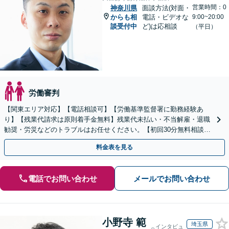
営業時間：0
神奈川県
面談方法(対面・
からも相
電話・ビデオな
9:00~20:00
談受付中
ど)は応相談
（平日）
労働審判
【関東エリア対応】【電話相談可】【労働基準監督署に勤務経験あ
り】【残業代請求は原則着手金無料】残業代未払い・不当解雇・退職
勧奨・労災などのトラブルはお任せください。【初回30分無料相談】
ご依頼後はLINE・メールなどでの対応も可能です。
料金表を見る
電話でお問い合わせ
メールでお問い合わせ
小野寺 範
埼玉県
インタビュ