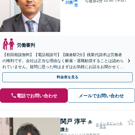
|
22:00（平日）
ら徒歩2分
川県
市
労働審判
【初回相談無料】【電話相談可】【鎌倉駅2分】残業代請求は労働者
の権利です。会社は正当な理由なく解雇・退職勧奨することは認めら
れていません。疑問に思った時はまずはお気軽にお話をお聞かせくだ
さい。
料金表を見る
電話でお問い合わせ
メールでお問い合わせ
関戸 淳平
弁
インタビューを
見る
護士