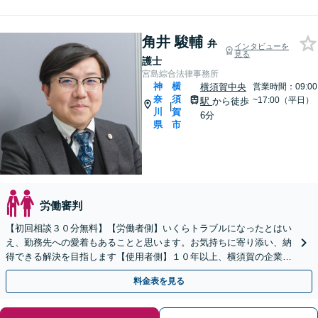
角井 駿輔
弁
インタビューを
見る
護士
宮島綜合法律事務所
神
横
横須賀中央
営業時間：09:00
奈
須
~17:00（平日）
駅
から徒歩
|
川
賀
6分
県
市
労働審判
【初回相談３０分無料】【労働者側】いくらトラブルになったとはい
え、勤務先への愛着もあることと思います。お気持ちに寄り添い、納
得できる解決を目指します【使用者側】１０年以上、横須賀の企業さ
まをサポートしております。顧問契約も対応。
料金表を見る