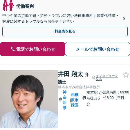
労働審判
中小企業の労働問題・労務トラブルに強い法律事務所｜残業代請求・
解雇に関するトラブルならお任せください
料金表を見る
電話でお問い合わせ
メールでお問い合わせ
井田 翔太
弁
インタビューを
見る
護士
橋本さがみ総合法律事務所
神
橋本駅
か
営業時間：09:00
相模
奈
~18:00（平日）
ら徒歩5
原市
|
川
分
緑区
県