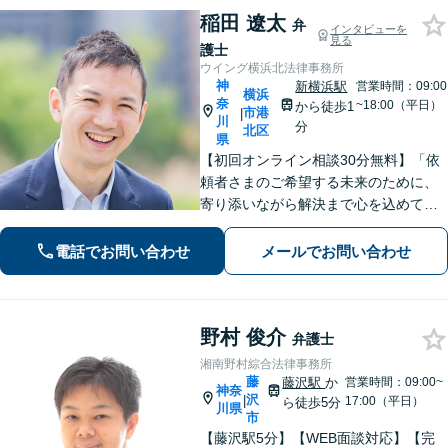
稲田 遼太
弁
インタビューを
見る
護士
ウイング横浜北法律事務所
神
新横浜駅
営業時間：09:00
横浜
奈
~18:00（平日）
から徒歩1
市港
|
川
分
北区
県
【初回オンライン相談30分無料】「依
頼者さまのご希望する未来のために、
寄り添いながら解決まで心を込めて対
応します」不動産契約や売買、家賃滞
納など不動産トラブル／離婚協議や調
電話でお問い合わせ
メールでお問い合わせ
停など離婚問題／相続・遺言も対応
【新横浜1分】
野村 俊介
弁護士
湘南野村綜合法律事務所
藤
藤沢駅
か
営業時間：09:00~
神奈
沢
|
17:00（平日）
ら徒歩5分
川県
市
【藤沢駅5分】【WEB面談対応】【完