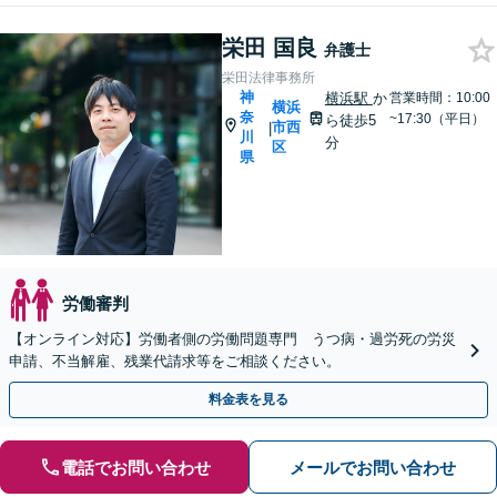
栄田 国良
弁護士
栄田法律事務所
神
横浜駅
か
営業時間：10:00
横浜
奈
~17:30（平日）
ら徒歩5
市西
|
川
分
区
県
労働審判
【オンライン対応】労働者側の労働問題専門 うつ病・過労死の労災
申請、不当解雇、残業代請求等をご相談ください。
料金表を見る
電話でお問い合わせ
メールでお問い合わせ