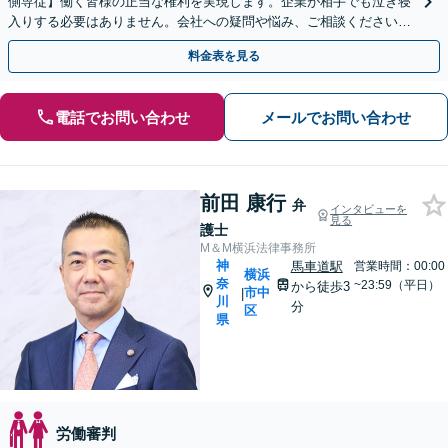
側専従】働く皆様の正当な権利を実現します。企業が相手でも泣き寝
入りする必要はありません。会社への疑問や悩み、ご相談ください。
予約は24時間受付。【初回無料】【夜間休日対応可】
料金表を見る
電話でお問い合わせ
メールでお問い合わせ
前田 康行
弁
インタビューを
見る
護士
M＆M横浜法律事務所
神
馬車道駅
営業時間：00:00
横浜
奈
~23:59（平日）
から徒歩3
市中
|
川
分
区
県
労働審判