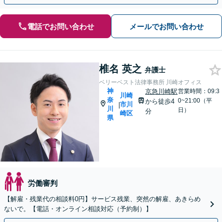
電話でお問い合わせ
メールでお問い合わせ
椎名 英之
弁護士
ベリーベスト法律事務所 川崎オフィス
神
京急川崎駅
営業時間：09:3
川崎
奈
0~21:00（平
から徒歩4
市川
|
川
日）
分
崎区
県
労働審判
【解雇・残業代の相談料0円】サービス残業、突然の解雇、あきらめ
ないで。【電話・オンライン相談対応（予約制）】