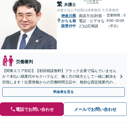
ーを見る
繁
弁護士
弁護士法人平松剛法律事務所 大宮事務所
営業時間：0
神奈川県
面談方法(対面・
からも相
電話・ビデオな
9:00~20:00
談受付中
ど)は応相談
（平日）
労働審判
【関東エリア対応】【初回相談無料】ブラック企業で悩んでいません
か？未払い残業代やセクハラなど、働く方の味方として一緒に解決を
目指します！位置情報からの労働時間立証や、無効な固定残業代の調
査もお任せください。【夜間や休日相談可】
料金表を見る
電話でお問い合わせ
メールでお問い合わせ