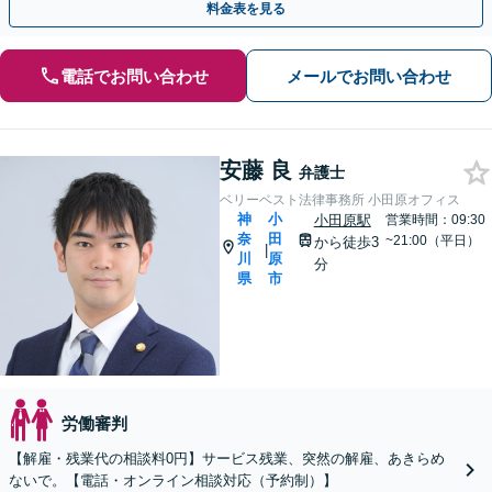
料金表を見る
電話でお問い合わせ
メールでお問い合わせ
安藤 良
弁護士
ベリーベスト法律事務所 小田原オフィス
神
小
小田原駅
営業時間：09:30
奈
田
~21:00（平日）
から徒歩3
|
川
原
分
県
市
労働審判
【解雇・残業代の相談料0円】サービス残業、突然の解雇、あきらめ
ないで。【電話・オンライン相談対応（予約制）】