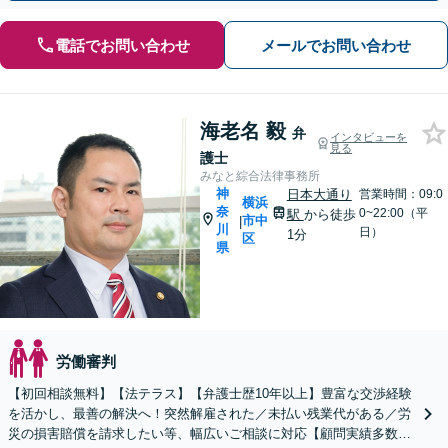
電話でお問い合わせ
メールでお問い合わせ
海老名 毅
弁
インタビューを
見る
護士
みなと綜合法律事務所
神
日本大通り
営業時間：09:0
横浜
奈
0~22:00（平
駅
から徒歩
市中
|
川
日）
1分
区
県
労働審判
【初回相談無料】【法テラス】【弁護士歴10年以上】豊富な交渉経験
を活かし、最善の解決へ！突然解雇された／未払い残業代がある／労
災の損害賠償を請求したい等、幅広いご相談に対応【顧問実績多数】