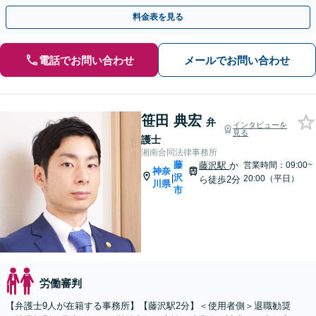
料金表を見る
電話でお問い合わせ
メールでお問い合わせ
笹田 典宏
弁
インタビューを
見る
護士
湘南合同法律事務所
藤
藤沢駅
か
営業時間：09:00~
神奈
沢
|
20:00（平日）
ら徒歩2分
川県
市
労働審判
【弁護士9人が在籍する事務所】【藤沢駅2分】＜使用者側＞退職勧奨