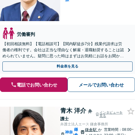
労働審判
【初回相談無料】【電話相談可】【関内駅徒歩7分】残業代請求は労
働者の権利です。会社は正当な理由なく解雇・退職勧奨することは認
められていません。疑問に思った時はまずはお気軽にお話をお聞かせ
ください。
料金表を見る
電話でお問い合わせ
メールでお問い合わせ
青木 洋介
弁
インタビューを
見る
護士
弁護士法人エース 鎌倉事務所
鎌
鎌倉駅
か
営業時間：08:00~
神奈
倉