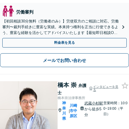
労働審判
【初回相談30分無料（労働者のみ）】労使双方のご相談に対応。労働
審判〜裁判手続きに豊富な実績。本来持つ権利を正当に行使できるよ
う、豊富な経験を活かしてアドバイスいたします【最短即日相談O
K】【武蔵中原5分駅】【土曜夜間相談OK】
料金表を見る
メールでお問い合わせ
橋本 崇
弁護
インタビューを見
る
士
橋本崇法律事務所
神
武蔵小杉駅
営業時間：10:0
川崎
奈
0~19:00（平
から徒歩5
市中
|
川
日）
分
原区
県