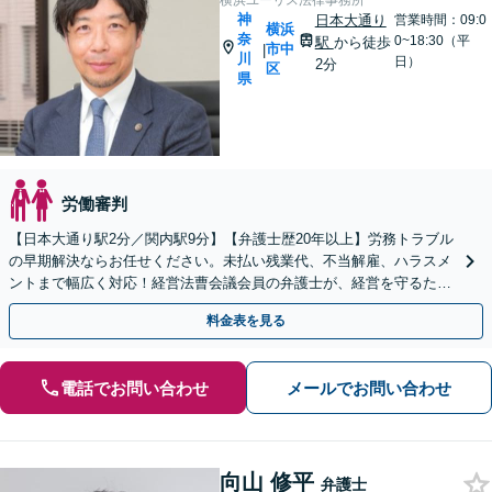
横浜ユーリス法律事務所
神
日本大通り
営業時間：09:0
横浜
奈
0~18:30（平
駅
から徒歩
市中
|
川
日）
2分
区
県
労働審判
【日本大通り駅2分／関内駅9分】【弁護士歴20年以上】労務トラブル
の早期解決ならお任せください。未払い残業代、不当解雇、ハラスメ
ントまで幅広く対応！経営法曹会議会員の弁護士が、経営を守るため
の法的戦略を提案します【夜間や休日相談も対応可能】
料金表を見る
電話でお問い合わせ
メールでお問い合わせ
向山 修平
弁護士