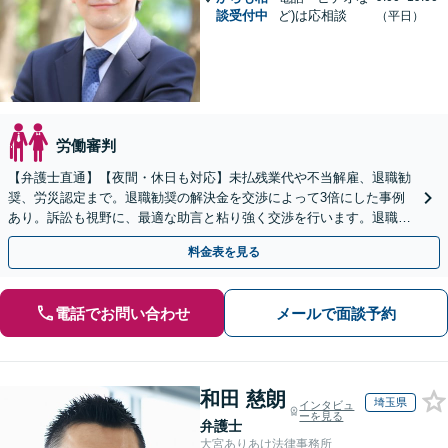
談受付中
ど)は応相談
（平日）
労働審判
【弁護士直通】【夜間・休日も対応】未払残業代や不当解雇、退職勧
奨、労災認定まで。退職勧奨の解決金を交渉によって3倍にした事例
あり。訴訟も視野に、最適な助言と粘り強く交渉を行います。退職前
後、育休中などの状況でも歓迎。まずはご相談下さい！
料金表を見る
電話でお問い合わせ
メールで面談予約
和田 慈朗
埼玉県
インタビュ
ーを見る
弁護士
大宮ありあけ法律事務所