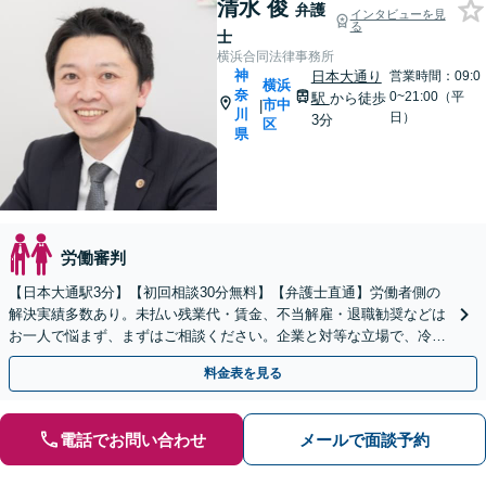
清水 俊
弁護
インタビューを見
る
士
横浜合同法律事務所
神
日本大通り
営業時間：09:0
横浜
奈
0~21:00（平
駅
から徒歩
市中
|
川
日）
3分
区
県
労働審判
【日本大通駅3分】【初回相談30分無料】【弁護士直通】労働者側の
解決実績多数あり。未払い残業代・賃金、不当解雇・退職勧奨などは
お一人で悩まず、まずはご相談ください。企業と対等な立場で、冷静
に粘り強く交渉【当日・夜間・土日相談可】
料金表を見る
電話でお問い合わせ
メールで面談予約