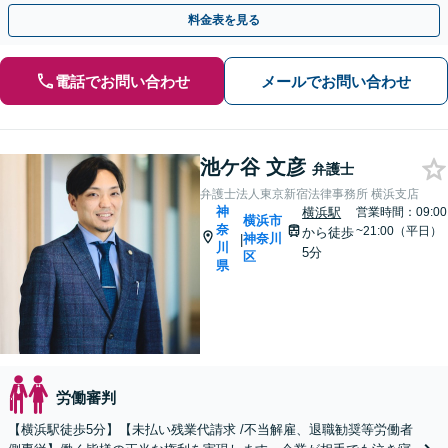
企業側の労務問題にも精通【日本大通り駅2分】
料金表を見る
電話でお問い合わせ
メールでお問い合わせ
池ケ谷 文彦
弁護士
弁護士法人東京新宿法律事務所 横浜支店
神
横浜駅
営業時間：09:00
横浜市
奈
~21:00（平日）
から徒歩
神奈川
|
川
5分
区
県
労働審判
【横浜駅徒歩5分】【未払い残業代請求 /不当解雇、退職勧奨等労働者