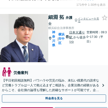
171件中 1-30件を表示
細淵 拓
弁護
インタビューを見
る
士
横浜綜合法律事務所
神
日本大通り
営業時間：09:3
横浜
奈
0~17:30（平
駅
から徒歩
市中
|
川
日）
1分
区
県
労働審判
【平日初回相談無料】パワハラや労災の悩み、未払い残業代の請求な
ど労働トラブルは一人で抱え込まずご相談を。企業法務の経験がある
からこそ、会社側の論理も理解した的確なサポートが可能です。企業
様からのご相談も承ります。
料金表を見る