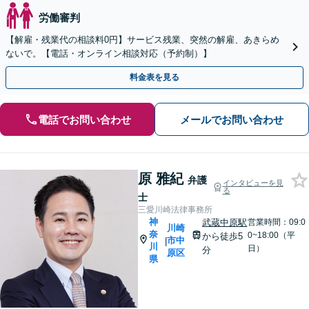
労働審判
【解雇・残業代の相談料0円】サービス残業、突然の解雇、あきらめ
ないで。【電話・オンライン相談対応（予約制）】
料金表を見る
電話でお問い合わせ
メールでお問い合わせ
原 雅紀
弁護
インタビューを見
る
士
三愛川崎法律事務所
神
武蔵中原駅
営業時間：09:0
川崎
奈
0~18:00（平
から徒歩5
市中
|
川
日）
分
原区
県