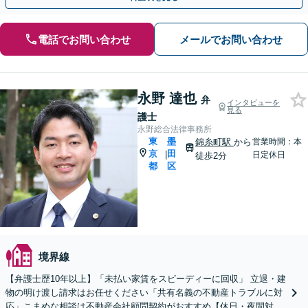
電話でお問い合わせ
メールでお問い合わせ
永野 達也
弁
インタビューを
見る
護士
永野総合法律事務所
東
墨
錦糸町駅
から
営業時間：本
京
田
|
日定休日
徒歩2分
都
区
境界線
【弁護士歴10年以上】「未払い家賃をスピーディーに回収」 立退・建
物の明け渡し請求はお任せください「共有名義の不動産トラブルに対
応」こまめな相談は不動産会社顧問契約がおすすめ【休日・夜間対