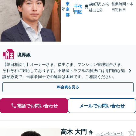
東
麹町駅
から
営業時間：本
千代
京
|
日定休日
徒歩1分
田区
都
境界線
【即日相談可】オーナーさま、借主さま、マンション管理組合さま、
それぞれに対応しております。不動産トラブルの解決には専門的な知
識が必要で、当事者同士での解決は困難です。ご相談ください。
料金表を見る
電話でお問い合わせ
メールでお問い合わせ
高木 大門
弁
インタビューを