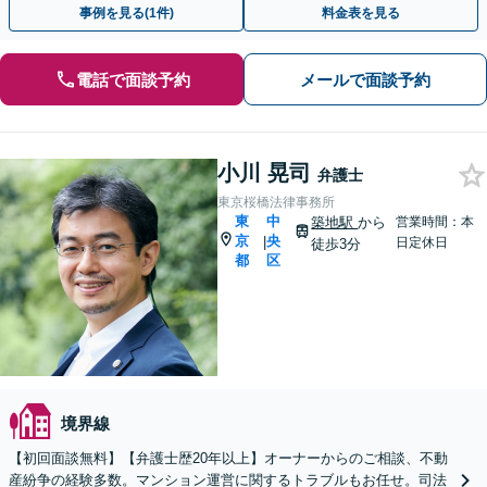
事例を見る(1件)
料金表を見る
電話で面談予約
メールで面談予約
小川 晃司
弁護士
東京桜橋法律事務所
東
中
築地駅
から
営業時間：本
京
央
|
日定休日
徒歩3分
都
区
境界線
【初回面談無料】【弁護士歴20年以上】オーナーからのご相談、不動
産紛争の経験多数。マンション運営に関するトラブルもお任せ。司法