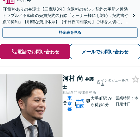
FP資格ありの弁護士【三鷹駅3分】立退料の交渉／契約の更新／近隣
トラブル／不動産の売買契約の解除「オーナー様にも対応：契約書や
顧問契約」【明確な費用体系】【平日夜間相談可】ご縁を大切に、親
身な対応「時間的・精神的ストレスの軽減」
料金表を見る
電話でお問い合わせ
メールでお問い合わせ
河村 尚
弁護
インタビューを見
る
士
和田倉門法律事務所
東
大手町駅
か
営業時間：本
千代
京
|
日定休日
ら徒歩1分
田区
都