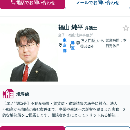
電話でお問い合わせ
メールでお問い合わせ
福山 純平
弁護士
金子・福山法律事務所
東
虎ノ門駅
から
営業時間：本
港
京
|
日定休日
徒歩2分
区
都
境界線
【虎ノ門駅2分】不動産売買・賃貸借・建築請負の紛争に対応。法人
不動産から相続が絡む案件まで、事業や生活への影響を踏まえた実務
的な解決策をご提案します。相談者さまにとってメリットある解決を
実現できるよう尽力します【完全個室で対応】