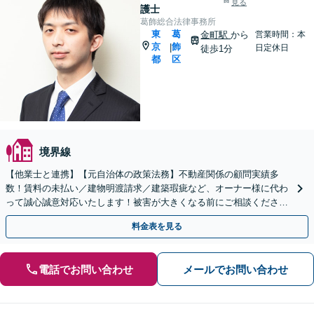
見る
護士
葛飾総合法律事務所
東
葛
金町駅
から
営業時間：本
京
飾
|
日定休日
徒歩1分
都
区
境界線
【他業士と連携】【元自治体の政策法務】不動産関係の顧問実績多
数！賃料の未払い／建物明渡請求／建築瑕疵など、オーナー様に代わ
って誠心誠意対応いたします！被害が大きくなる前にご相談ください
【金町駅徒歩1分】【初回来所相談30分無料】
料金表を見る
電話でお問い合わせ
メールでお問い合わせ