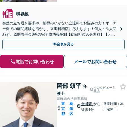
境界線
突然の立ち退き要求や、納得のいかない立退料でお悩みの方！オーナ
ー側での顧問経験を活かし、立退料増額に尽力します！個人・法人問
わず、原則着手金0円の完全成功報酬制【初回相談30分無料】【オン
ライン対応可】【弁護士直通電話】【夜間休日相談可】
料金表を見る
電話でお問い合わせ
メールでお問い合わせ
岡部 頌平
弁
インタビューを
見る
護士
葛飾総合法律事務所
東
葛
金町駅
から
営業時間：本
京
飾
|
日定休日
徒歩1分
都
区