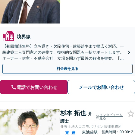
境界線
【初回相談無料】立ち退き・欠陥住宅・建築紛争まで幅広く対応。一
級建築士ら専門家との連携で、技術的な問題も一括サポートします。
オーナー・借主・不動産会社、立場を問わず最善の解決を提案。【夜
間や休日相談も対応可能】
料金表を見る
電話でお問い合わせ
メールでお問い合わせ
杉本 拓也
弁
インタビューを
見る
護士
弁護士法人コスモポリタン法律事務所
東池袋駅
営業時間：09:00~2
東
豊