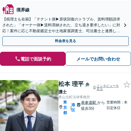
境界線
【税理士も在籍】「テナント側▶︎原状回復のトラブル、賃料増額請求
された」「オーナー側▶︎賃料滞納された、立ち退き要求したい」に対
応！案件に応じ不動産鑑定士や土地家屋調査士、司法書士と連携しワ
ンストップ対応。お気軽にご相談を！
料金表を見る
電話で面談予約
メールでお問い合わせ
松本 理平
弁
インタビューを
見る
護士
青山北町法律事務所
東
表参道駅
から
営業時間：本
港
京
|
日定休日
徒歩3分
区
都