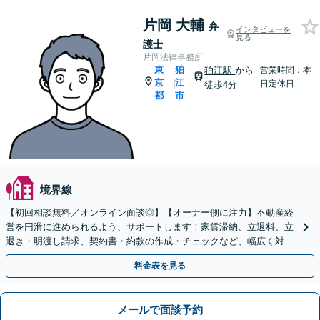
片岡 大輔
弁
インタビューを
見る
護士
片岡法律事務所
東
狛
狛江駅
から
営業時間：本
京
江
|
日定休日
徒歩4分
都
市
境界線
【初回相談無料／オンライン面談◎】【オーナー側に注力】不動産経
営を円滑に進められるよう、サポートします！家賃滞納、立退料、立
退き・明渡し請求、契約書・約款の作成・チェックなど、幅広く対
応。オーナー・管理会社の顧問もご相談を！【狛江駅4分】
料金表を見る
メールで面談予約