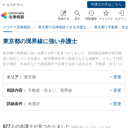
弁護士の方はこちら
ココナラへ
投稿する
探す
閲覧履歴
マイリスト
ログイン
ココナラ法律相談
東京都で法律相談できる弁護士
東京都で不動産・住
東京都の境界線に強い弁護士
東京都で境界線に強い弁護士が877名見つかりました。初回面談無料や休日面
談に対応している弁護士、解決事例を持つ弁護士なども掲載中。さらに千代田
区や港区、中央区などの地域条件で弁護士を絞り込めます。不動産・住まいに
関係する立ち退き交渉や家賃交渉、不動産契約解除等の細かな分野での絞り込
み検索もでき便利です。特に吉田修平法律事務所の鈴木 崇裕弁護士やAZ MOR
エリア
東京都
変更
E国際法律事務所の野中 信孝弁護士、原田綜合法律事務所の原田 和幸弁護士の
プロフィール情報や弁護士費用、強みなどが注目されています。『東京都で土
相談内容
不動産・住まい、境界線
変更
日や夜間に発生した境界線のトラブルを今すぐに弁護士に相談したい』『境界
線のトラブル解決の実績豊富な近くの弁護士を検索したい』『初回相談無料で
境界線を法律相談できる東京都内の弁護士に相談予約したい』などでお困りの
詳細条件
未選択
変更
相談者さんにおすすめです。
877
人の弁護士が見つかりました
(検索結果について詳しくは
こちら
)