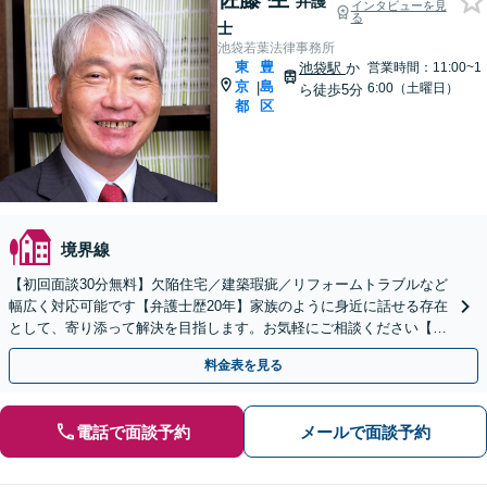
弁護
インタビューを見
る
士
池袋若葉法律事務所
東
豊
池袋駅
か
営業時間：11:00~1
京
島
|
6:00（土曜日）
ら徒歩5分
都
区
境界線
【初回面談30分無料】欠陥住宅／建築瑕疵／リフォームトラブルなど
幅広く対応可能です【弁護士歴20年】家族のように身近に話せる存在
として、寄り添って解決を目指します。お気軽にご相談ください【池
袋駅5分】
料金表を見る
電話で面談予約
メールで面談予約