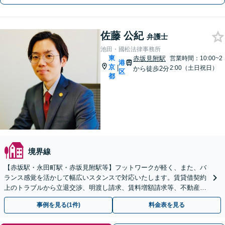
佐藤 公紀
弁護士
池田・國松法律事務所
東
赤坂見附駅
営業時間：10:00~2
港
京
|
2:00（土日祝日）
から徒歩2分
区
都
境界線
【赤坂駅・永田町駅・赤坂見附駅等】フットワークが軽く、また、バ
ランス感覚を活かして幅広いスタンスで対応いたします。賃貸借契約
上のトラブルから立退交渉、明渡し請求、賃料増額請求等、不動産に
関する法的問題に幅広く対応いたします。
事例を見る(1件)
料金表を見る