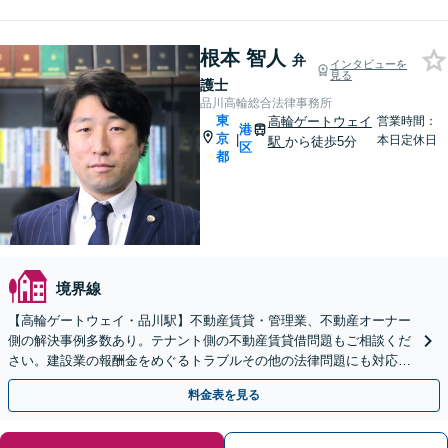
根本 智人
弁
インタビューを
見る
護士
品川高輪総合法律事務所
東
高輪ゲートウェイ
営業時間：
港
京
|
本日定休日
駅
から徒歩5分
区
都
境界線
【高輪ゲートウェイ・品川駅】不動産賃貸・管理業、不動産オーナー
側の解決事例多数あり。テナント側の不動産賃貸借問題もご相談くだ
さい。建設業の報酬金をめぐるトラブルその他の法律問題にも対応し
ています。顧問プランの活用も。
料金表を見る