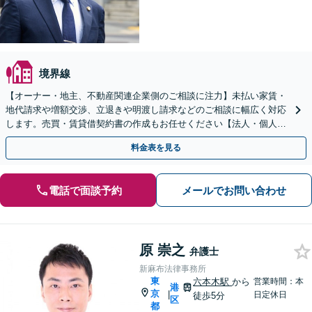
境界線
【オーナー・地主、不動産関連企業側のご相談に注力】未払い家賃・
地代請求や増額交渉、立退きや明渡し請求などのご相談に幅広く対応
します。売買・賃貸借契約書の作成もお任せください【法人・個人事
業主は初回相談無料】借地非訟や共有不動産の分割にも対応
料金表を見る
電話で面談予約
メールでお問い合わせ
原 崇之
弁護士
新麻布法律事務所
東
六本木駅
から
営業時間：本
港
京
|
日定休日
徒歩5分
区
都