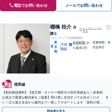
電話でお問い合わせ
メールでお問い合わせ
棚橋 桂介
弁
インタビューを
見る
護士
フロンティア法律事務所
東
永田町駅
か
営業時間：本
千代
京
|
日定休日
ら徒歩1分
田区
都
境界線
【初回相談無料】【借主側・オーナー側双方の対応実績あり／多角的
な視点で最適な解決策をご提案】明け渡し交渉すべてお任せくださ
い！立ち退き交渉から裁判まで一貫してサポートします「賃料の増
額・減額の交渉も対応実績豊富」【休日・夜間相談可】
料金表を見る