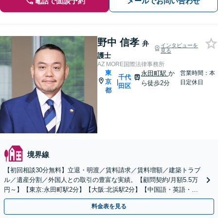
電話で面談予約
メールでお問い合わせ
野中 信孝
弁
インタビューを
見る
護士
AZ MORE国際法律事務所
東
永田町駅
か
営業時間：本
千代
京
|
日定休日
ら徒歩2分
田区
都
境界線
【初回相談30分無料】立退・明渡／賃料請求／賃料増額／建築トラブ
ル／遺産分割／外国人との取引の豊富な実績。【顧問契約/月額5.5万
円～】【東京:永田町駅2分】【大阪:北浜駅2分】【中国語・英語・韓
国語・ベトナム語・タイ語対応可】
料金表を見る