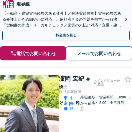
境界線
【不動産・建築実務経験のある弁護士／解決実績豊富】実務経験のあ
る弁護士がきめ細やかに対応し、依頼者さまの問題を根本から解決
「契約書の作成・リーガルチェック／家賃の未払い対応／立退・建物
の明け渡し請求／欠陥住宅トラブル」
料金表を見る
電話でお問い合わせ
メールでお問い合わせ
濵岡 宏紀
弁
インタビューを
見る
護士
En法律事務所
茅場町駅
営業時間：10:00~1
東
中
8:00（土日祝日）
京
央
から徒歩4
|
都
区
分