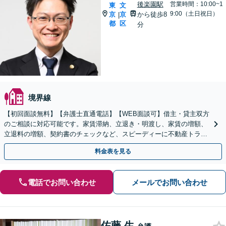
後楽園駅
営業時間：10:00~1
東
文
9:00（土日祝日）
京
京
から徒歩8
|
都
区
分
境界線
【初回面談無料】【弁護士直通電話】【WEB面談可】借主・貸主双方
のご相談に対応可能です。家賃滞納、立退き・明渡し、家賃の増額、
立退料の増額、契約書のチェックなど、スピーディーに不動産トラブ
ル解決します【休日・夜間・当日相談に対応】
料金表を見る
電話でお問い合わせ
メールでお問い合わせ
佐藤 生