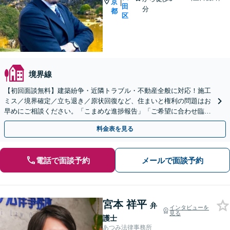
京
|
田
分
都
区
境界線
【初回面談無料】建築紛争・近隣トラブル・不動産全般に対応！施工
ミス／境界確定／立ち退き／原状回復など、住まいと権利の問題はお
早めにご相談ください。「こまめな進捗報告」「ご希望に合わせ臨機
応変に対応」【分割払い対応（条件あり）】
料金表を見る
電話で面談予約
メールで面談予約
宮本 祥平
弁
インタビューを
見る
護士
あつみ法律事務所