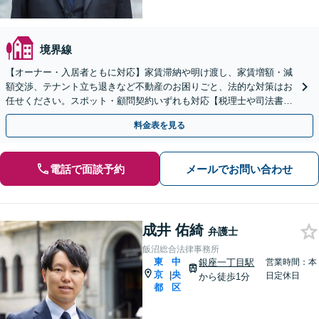
境界線
【オーナー・入居者ともに対応】家賃滞納や明け渡し、家賃増額・減
額交渉、テナント立ち退きなど不動産のお困りごと、法的な対策はお
任せください。スポット・顧問契約いずれも対応【税理士や司法書士
などとも連携】
料金表を見る
電話で面談予約
メールでお問い合わせ
成井 佑綺
弁護士
飯沼総合法律事務所
東
中
銀座一丁目駅
営業時間：本
京
央
|
日定休日
から徒歩1分
都
区