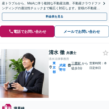
産トラブルから、M&Aに伴う複雑な不動産法務、不動産クラウドファ
ンディングの適法性チェックまで幅広く対応します。皆様の不動産に
関する法的課題を解決へと導きます。【初回相談無料】
料金表を見る
電話でお問い合わせ
メールでお問い合わせ
清水 徹
弁護士
清水法律事務所
東
三鷹駅
から
営業時間：本
武蔵
京
|
日定休日
徒歩3分
野市
都
境界線