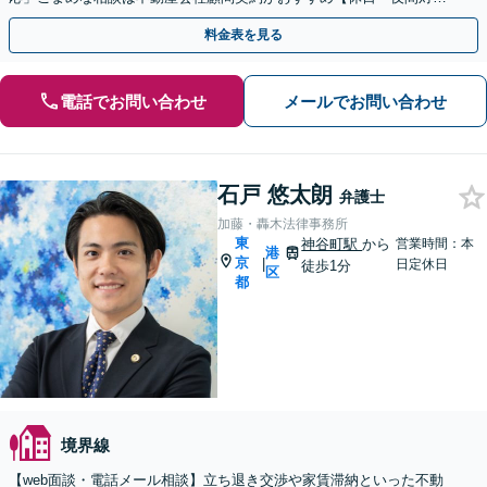
応】【WEB相談可】【錦糸町3分】
料金表を見る
電話でお問い合わせ
メールでお問い合わせ
石戸 悠太朗
弁護士
加藤・轟木法律事務所
東
神谷町駅
から
営業時間：本
港
京
|
日定休日
徒歩1分
区
都
境界線
【web面談・電話メール相談】立ち退き交渉や家賃滞納といった不動