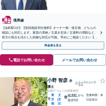
境界線
【金町駅1分】【初回相談30分無料】オーナー側・借主側、どちらの
相談にも対応します。家賃の滞納／立退き交渉／立退料の増額など、
双方の視点を活かした的確な対応が可能。早めにご相談ください【不
動産売買契約の解除や損害賠償請求のご相談にも対応】
料金表を見る
電話でお問い合わせ
メールでお問い合わせ
小野 智彦
弁
インタビューを
見る
護士
谷根千つなぐ法律事務所
東
文
根津駅
から
営業時間：本
京
京
|
日定休日
徒歩5分
都
区