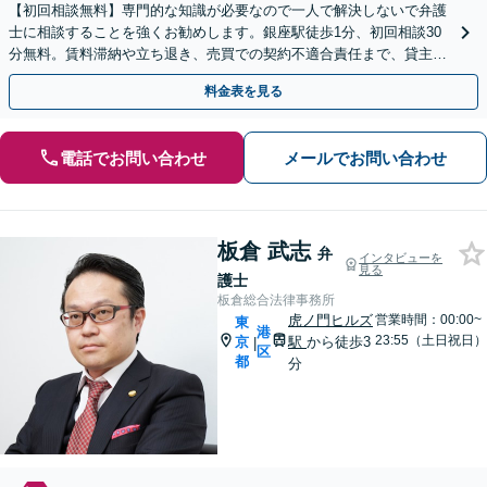
【初回相談無料】専門的な知識が必要なので一人で解決しないで弁護
士に相談することを強くお勧めします。銀座駅徒歩1分、初回相談30
分無料。賃料滞納や立ち退き、売買での契約不適合責任まで、貸主・
借主問わず不動産トラブルの最適な解決策をご提案します
料金表を見る
電話でお問い合わせ
メールでお問い合わせ
板倉 武志
弁
インタビューを
見る
護士
板倉総合法律事務所
虎ノ門ヒルズ
営業時間：00:00~
東
港
23:55（土日祝日）
京
駅
から徒歩3
|
区
都
分