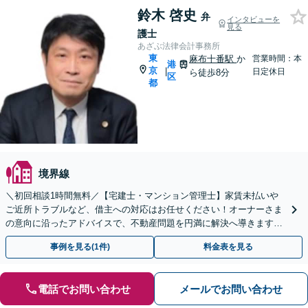
鈴木 啓史
弁
インタビューを
見る
護士
あざぶ法律会計事務所
東
麻布十番駅
か
営業時間：本
港
京
|
日定休日
ら徒歩8分
区
都
境界線
＼初回相談1時間無料／【宅建士・マンション管理士】家賃未払いや
ご近所トラブルなど、借主への対応はお任せください！オーナーさま
の意向に沿ったアドバイスで、不動産問題を円満に解決へ導きます。
契約書の作成・チェックなども◎
事例を見る(1件)
料金表を見る
電話でお問い合わせ
メールでお問い合わせ