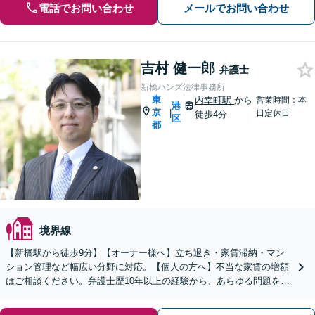
電話でお問い合わせ
メールでお問い合わせ
吉村 健一郎
弁護士
新橋ハンズ法律事務所
東
内幸町駅
から
営業時間：本
港
京
|
日定休日
徒歩4分
区
都
境界線
【新橋駅から徒歩9分】【オーナー様へ】立ち退き・家賃滞納・マン
ション管理など幅広い分野に対応。【個人の方へ】不当な家賃の増額
はご相談ください。弁護士歴10年以上の経験から、あらゆる問題を柔
軟に解決します。【時間外・土日祝の相談可能】