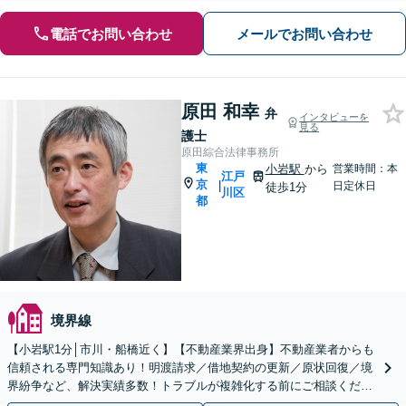
電話でお問い合わせ
メールでお問い合わせ
原田 和幸
弁
インタビューを
見る
護士
原田綜合法律事務所
東
小岩駅
から
営業時間：本
江戸
京
|
日定休日
徒歩1分
川区
都
境界線
【小岩駅1分│市川・船橋近く】【不動産業界出身】不動産業者からも
信頼される専門知識あり！明渡請求／借地契約の更新／原状回復／境
界紛争など、解決実績多数！トラブルが複雑化する前にご相談くださ
い【メディア出演】【早朝・夜間・休日対応可】