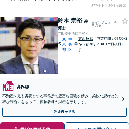
877件中 1-30件を表示
鈴木 崇裕
弁
インタビューを
見る
護士
吉田修平法律事務所
東銀座駅
営業時間：09:00~2
東
中
2:00（土日祝日）
京
央
から徒歩3
|
都
区
分
境界線
不動産を最も得意とする事務所で豊富な経験を積み，柔軟な思考と的
確な判断力をもって，依頼者様の財産を守ります。
料金表を見る