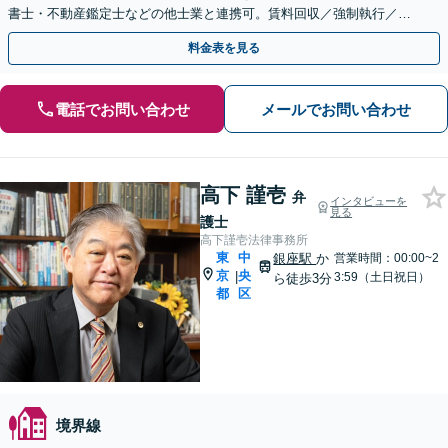
書士・不動産鑑定士などの他士業と連携可。賃料回収／強制執行／立
ち退き／仮処分など【夜間・休日相談可】【築地駅3分】
料金表を見る
電話でお問い合わせ
メールでお問い合わせ
高下 謹壱
弁
インタビューを
見る
護士
高下謹壱法律事務所
東
中
銀座駅
か
営業時間：00:00~2
京
央
|
3:59（土日祝日）
ら徒歩3分
都
区
境界線