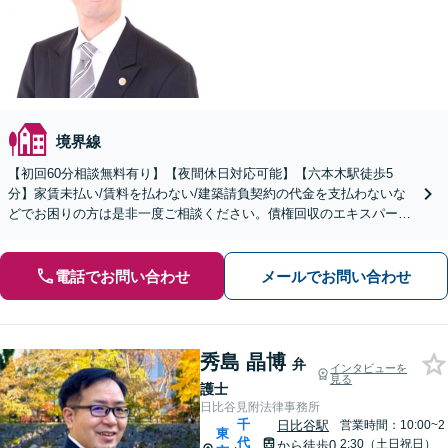
境界線
【初回60分相談無料有り】【夜間休日対応可能】【六本木駅徒歩5
分】家賃未払い/賃料を払わない/建築請負契約の代金を支払わないな
どでお困りの方は是非一度ご相談ください。債権回収のエキスパート
があなたのお金を回収いたします。
電話でお問い合わせ
メールでお問い合わせ
秀島 晶博
弁
インタビューを
見る
護士
日比谷見附法律事務所
千
日比谷駅
営業時間：10:00~2
東
代
2:30（土日祝日）
から徒歩0