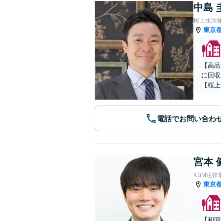
中島 
桜上水法
東京
【高品
に回収
【桜上
電話でお問い合わ
宮本 
KBM法律
東京
【初回