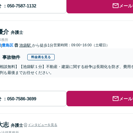
せ
メール
優介
弁護士
事務所
都
豊島区
池袋駅
から徒歩1分
営業時間：09:00~16:00（土曜日）
|
事故物件
料金表を見る
相談無料】【池袋駅１分】不動産・建築に関する紛争は長期化を防ぎ、費用
判も最後までお任せください。
せ
メール
大志
弁護士
インタビューを見る
合法律事務所