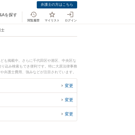
弁護士の方はこちら
&Aを探す
閲覧履歴
マイリスト
ログイン
護士
なども掲載中。さらに千代田区や港区、中央区な
絞り込み検索もでき便利です。特に大原法律事務
報や弁護士費用、強みなどが注目されています。
くの弁護士を検索したい』『初回相談無料で事故
変更
変更
変更