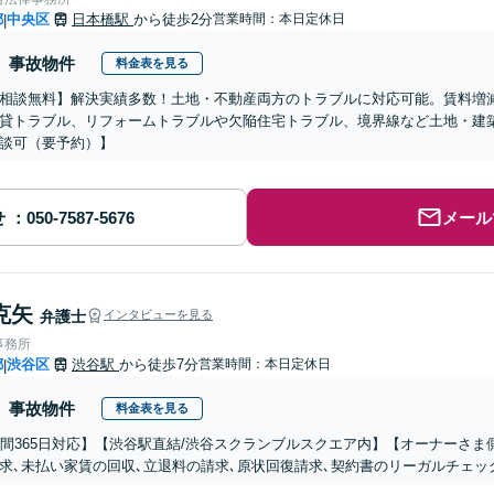
都
中央区
日本橋駅
から徒歩2分
営業時間：本日定休日
|
事故物件
料金表を見る
相談無料】解決実績多数！土地・不動産両方のトラブルに対応可能。賃料増
貸トラブル、リフォームトラブルや欠陥住宅トラブル、境界線など土地・建
談可（要予約）】
せ
メール
克矢
弁護士
インタビューを見る
事務所
都
渋谷区
渋谷駅
から徒歩7分
営業時間：本日定休日
|
事故物件
料金表を見る
時間365日対応】【渋谷駅直結/渋谷スクランブルスクエア内】【オーナーさ
求､未払い家賃の回収､立退料の請求､原状回復請求､契約書のリーガルチェッ