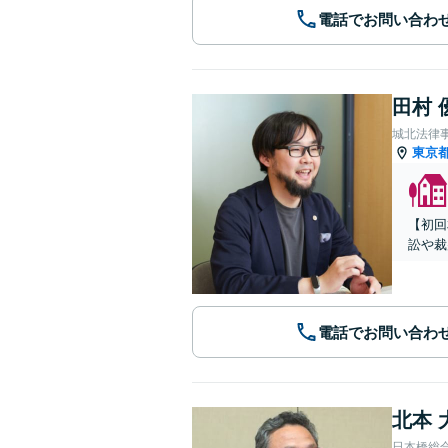
電話でお問い合わ
田村 
城北法律
東京
【初回
訟や裁
電話でお問い合わ
北本 
日本橋総