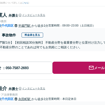
検索結果について詳しくは
こちら
)
寛人
弁護士
インタビューを見る
事務所
都
千代田区
半蔵門駅
から徒歩1分
営業時間：09:00~23:00（土日祝日）
|
事故物件
料金表を見る
門駅1分】【初回相談30分無料】 不動産分野を最重要分野と位置付け注力
不動産分野のことであれば何でもお気軽にご相談ください。
せ
メール
桂介
弁護士
インタビューを見る
ィア法律事務所
都
千代田区
永田町駅
から徒歩1分
営業時間：本日定休日
|