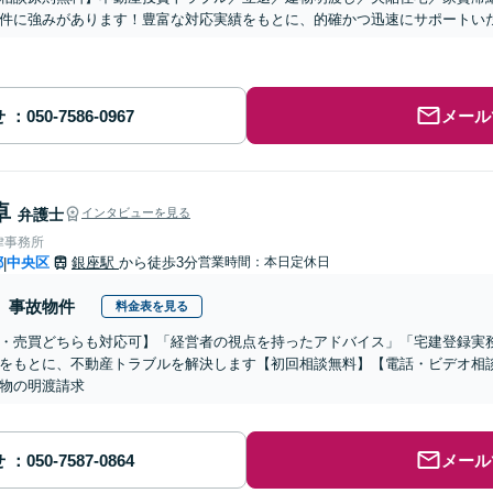
件に強みがあります！豊富な対応実績をもとに、的確かつ迅速にサポートい
せ
メール
卓
弁護士
インタビューを見る
律事務所
都
中央区
銀座駅
から徒歩3分
営業時間：本日定休日
|
事故物件
料金表を見る
・売買どちらも対応可】「経営者の視点を持ったアドバイス」「宅建登録実
をもとに、不動産トラブルを解決します【初回相談無料】【電話・ビデオ相
物の明渡請求
せ
メール