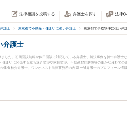
法律相談を投稿する
弁護士を探す
法律Q
弁護士
東京都で不動産・住まいに強い弁護士
東京都で事故物件に強い弁
い弁護士
かりました。初回面談無料や休日面談に対応している弁護士、解決事例を持つ弁護士
・住まいに関係する立ち退き交渉や家賃交渉、不動産契約解除等の細かな分野での
所の棚橋 桂介弁護士、ワンオネスト法律事務所の吉岡 一誠弁護士のプロフィール情
ラブルを今すぐに弁護士に相談したい』『事故物件のトラブル解決の実績豊富な近
予約したい』などでお困りの相談者さんにおすすめです。