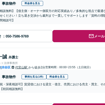
事故物件
料金表を見る
相談無料】【借主側・オーナー側双方の対応実績あり／多角的な視点で最適
せください！立ち退き交渉から裁判まで一貫してサポートします「賃料の増
間相談可】
せ
メール
一誠
弁護士
スト法律事務所
都
渋谷区
代官山駅
から徒歩2分
営業時間：00:00~23:55（土日祝日）
|
事故物件
事例を見る(1件)
料金表を見る
祝・深夜相談可】賃貸借における貸主・借主、売買における売主・買主、そ
【初回相談無料】