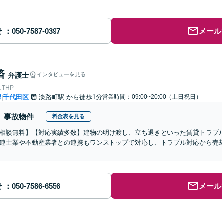
せ
メール
済
弁護士
インタビューを見る
THP
都
千代田区
淡路町駅
から徒歩1分
営業時間：09:00~20:00（土日祝日）
|
事故物件
料金表を見る
相談無料】【対応実績多数】建物の明け渡し、立ち退きといった賃貸トラブ
連士業や不動産業者との連携もワンストップで対応し、トラブル対応から売
】
せ
メール