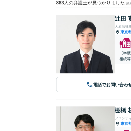
883
人の弁護士が見つかりました
(
辻田 
大原法律
東京
【半蔵
相続等
電話でお問い合わ
棚橋 
フロンテ
東京