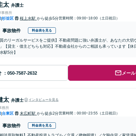
圭太
弁護士
律事務所
都
杉並区
桜上水駅
から徒歩5分
営業時間：09:00~18:00（土日祝日）
|
事故物件
料金表を見る
質のリーガルサービスをご提供】不動産問題に強い弁護士が、あなたの大切
」【貸主・借主どちらも対応】不動産会社からのご相談も承っています【休
水駅5分】
せ
メール
健太
弁護士
インタビューを見る
事務所
都
台東区
末広町駅
から徒歩2分
営業時間：00:00~23:55（土日祝日）
|
事故物件
料金表を見る
相談原則無料】不動産投資トラブル／立退／建物明渡し／欠陥住宅／家賃滞