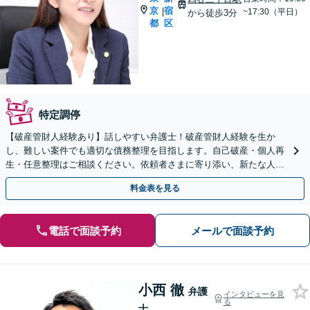
京
宿
|
~17:30（平日）
から徒歩3分
都
区
特定調停
【破産管財人経験あり】話しやすい弁護士！破産管財人経験を生か
し、難しい案件でも適切な債務整理を目指します。自己破産・個人再
生・任意整理はご相談ください。依頼者さまに寄り添い、新たな人生
のスタートをお手伝い。法人破産の経験も豊富【休日面談可】
料金表を見る
電話で面談予約
メールで面談予約
小西 徹
弁護
インタビューを見
る
士