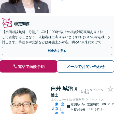
特定調停
【初回相談無料・分割払いOK】1000件以上の相談対応実績あり！決
して否定することなく、依頼者様に寄り添いどうすればいいのかを検
討します。手続きや交渉などは弁護士が対応。明るい未来に向けて一
緒に頑張りましょう【休日・夜間相談可】【完全個室】
料金表を見る
電話で面談予約
メールでお問い合わせ
白井 城治
弁
インタビューを
見る
護士
ネクスパート法律事務所 立川オフィス
東
立
立川駅
か
営業時間：09:00~2
京
川
|
1:00（平日）
ら徒歩5分
都
市