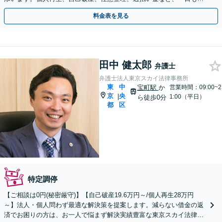
いご相談を！【弁護士歴15年以上】【門前仲町駅4分】
料金表を見る
田中 健太郎
弁護士
弁護士法人東京スカイ法律事務所
東
中
宝町駅
か
営業時間：09:00~2
京
央
|
1:00（平日）
ら徒歩0分
都
区
特定調停
【ご相談は0円(秘密厳守)】【自己破産19.6万円～/個人再生28万円
～】法人・個人問わず最適な解決策を提案します。減らない借金の返
済でお困りの方は、お一人で悩まず解決実績豊富な東京スカイ法律事