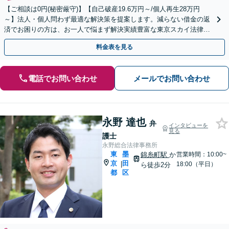
【ご相談は0円(秘密厳守)】【自己破産19.6万円～/個人再生28万円
～】法人・個人問わず最適な解決策を提案します。減らない借金の返
済でお困りの方は、お一人で悩まず解決実績豊富な東京スカイ法律事
務所にご相談ください。
料金表を見る
電話でお問い合わせ
メールでお問い合わせ
永野 達也
弁
インタビューを
見る
護士
永野総合法律事務所
東
墨
錦糸町駅
か
営業時間：10:00~
京
田
|
18:00（平日）
ら徒歩2分
都
区