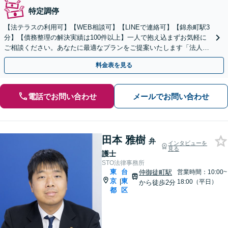
特定調停
【法テラスの利用可】【WEB相談可】【LINEで連絡可】【錦糸町駅3
分】【債務整理の解決実績は100件以上】一人で抱え込まずお気軽に
ご相談ください。あなたに最適なプランをご提案いたします「法人破
産にも強い弁護士」【休日・夜間対応】
料金表を見る
電話でお問い合わせ
メールでお問い合わせ
田本 雅樹
弁
インタビューを
見る
護士
STO法律事務所
東
台
仲御徒町駅
営業時間：10:00~
京
東
|
18:00（平日）
から徒歩2分
都
区