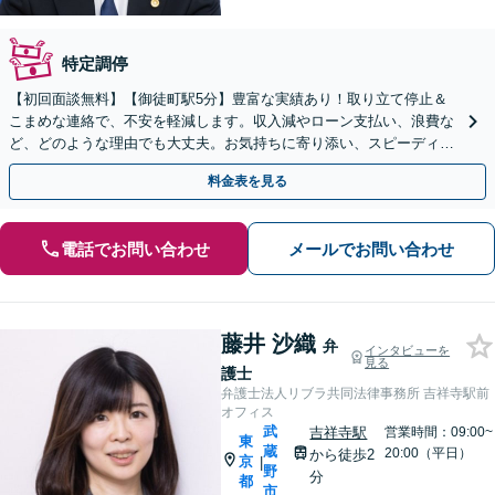
特定調停
【初回面談無料】【御徒町駅5分】豊富な実績あり！取り立て停止＆
こまめな連絡で、不安を軽減します。収入減やローン支払い、浪費な
ど、どのような理由でも大丈夫。お気持ちに寄り添い、スピーディー
な解決を目指します【休日・夜間面談可】
料金表を見る
電話でお問い合わせ
メールでお問い合わせ
藤井 沙織
弁
インタビューを
見る
護士
弁護士法人リブラ共同法律事務所 吉祥寺駅前
オフィス
武
吉祥寺駅
営業時間：09:00~
東
蔵
20:00（平日）
から徒歩2
京
|
野
分
都
市