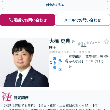
務所にご相談ください。
料金表を見る
電話でお問い合わせ
メールでお問い合わせ
大橋 史典
弁
インタビューを
見る
護士
弁護士法人プロテクトスタンス
千
有楽町駅
営業時間：09:00~
東
代
21:00（平日）
から徒歩1
京
|
田
分
都
区
特定調停
【相談は何度でも無料】【当日・夜間・土日祝日の対応可能】【借