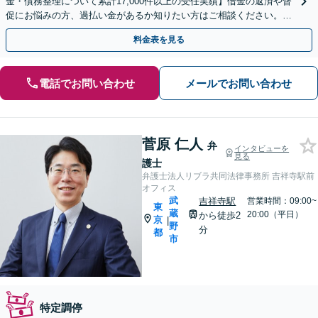
金・債務整理について累計17,000件以上の受任実績】借金の返済や督
促にお悩みの方、過払い金があるか知りたい方はご相談ください。ベ
ストな解決策を提案いたします。
料金表を見る
電話でお問い合わせ
メールでお問い合わせ
菅原 仁人
弁
インタビューを
見る
護士
弁護士法人リブラ共同法律事務所 吉祥寺駅前
オフィス
武
吉祥寺駅
営業時間：09:00~
東
蔵
20:00（平日）
から徒歩2
京
|
野
分
都
市
特定調停