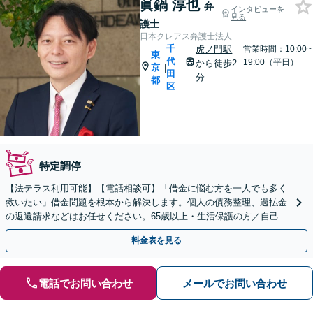
眞鍋 淳也
弁
インタビューを
見る
護士
日本クレアス弁護士法人
千
虎ノ門駅
営業時間：10:00~
東
代
19:00（平日）
から徒歩2
京
|
田
分
都
区
特定調停
【法テラス利用可能】【電話相談可】「借金に悩む方を一人でも多く
救いたい」借金問題を根本から解決します。個人の債務整理、過払金
の返還請求などはお任せください。65歳以上・生活保護の方／自己負
担なく借金をゼロに！【分割払い可】
料金表を見る
電話でお問い合わせ
メールでお問い合わせ