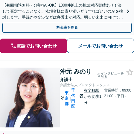
【初回相談無料・分割払いOK】1000件以上の相談対応実績あり！決
して否定することなく、依頼者様に寄り添いどうすればいいのかを検
討します。手続きや交渉などは弁護士が対応。明るい未来に向けて一
緒に頑張りましょう【休日・夜間相談可】【完全個室】
料金表を見る
電話でお問い合わせ
メールでお問い合わせ
沖元 みのり
インタビューを
見る
弁護士
弁護士法人プロテクトスタンス
千
有楽町駅
営業時間：09:00~
東
代
21:00（平日）
から徒歩1
京
|
田
分
都
区