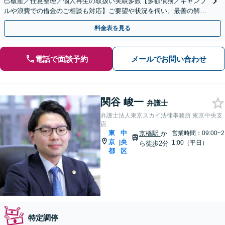
己破産／任意整理／個人再生の取扱い実績多数【多額債務／ギャンブ
ルや浪費での借金のご相談も対応】ご要望や状況を伺い、最善の解決
を目指します
料金表を見る
電話で面談予約
メールでお問い合わせ
関谷 峻一
弁護士
弁護士法人東京スカイ法律事務所 東京中央支
店
東
中
京橋駅
か
営業時間：09:00~2
京
央
|
1:00（平日）
ら徒歩2分
都
区
特定調停