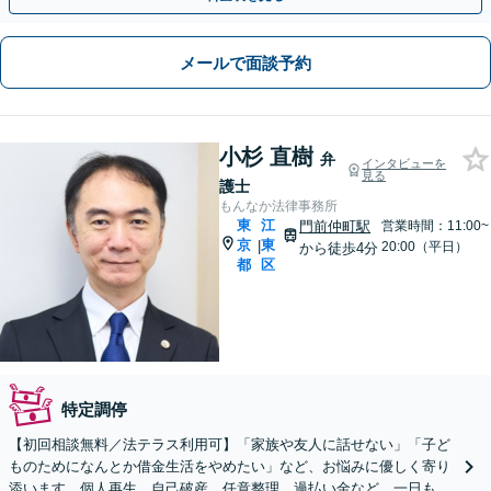
メールで面談予約
小杉 直樹
弁
インタビューを
見る
護士
もんなか法律事務所
東
江
門前仲町駅
営業時間：11:00~
京
東
|
20:00（平日）
から徒歩4分
都
区
特定調停
【初回相談無料／法テラス利用可】「家族や友人に話せない」「子ど
ものためになんとか借金生活をやめたい」など、お悩みに優しく寄り
添います。個人再生、自己破産、任意整理、過払い金など、一日も早