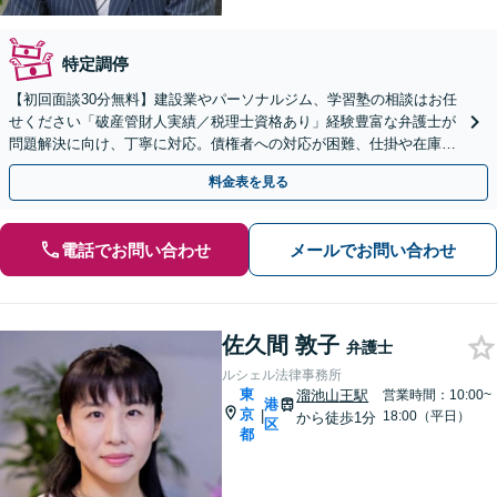
特定調停
【初回面談30分無料】建設業やパーソナルジム、学習塾の相談はお任
せください「破産管財人実績／税理士資格あり」経験豊富な弁護士が
問題解決に向け、丁寧に対応。債権者への対応が困難、仕掛や在庫が
ある、従業員など様々な事情を考慮し解決策を考えます。
料金表を見る
電話でお問い合わせ
メールでお問い合わせ
佐久間 敦子
弁護士
ルシェル法律事務所
東
溜池山王駅
営業時間：10:00~
港
京
|
18:00（平日）
から徒歩1分
区
都