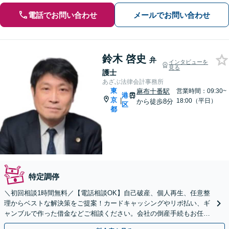
電話でお問い合わせ
メールでお問い合わせ
鈴木 啓史
弁
インタビューを
見る
護士
あざぶ法律会計事務所
東
麻布十番駅
営業時間：09:30~
港
京
|
18:00（平日）
から徒歩8分
区
都
特定調停
＼初回相談1時間無料／【電話相談OK】自己破産、個人再生、任意整
理からベストな解決策をご提案！カードキャッシングやリボ払い、ギ
ャンブルで作った借金などご相談ください。会社の倒産手続もお任せ
◎【休日・夜間相談可】【WEB面談対応】