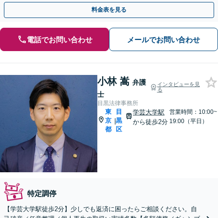
料金表を見る
電話でお問い合わせ
メールでお問い合わせ
小林 嵩
弁護
インタビューを見
る
士
目黒法律事務所
東
目
学芸大学駅
営業時間：10:00~
京
黒
|
19:00（平日）
から徒歩2分
都
区
特定調停
【学芸大学駅徒歩2分】少しでも返済に困ったらご相談ください。自