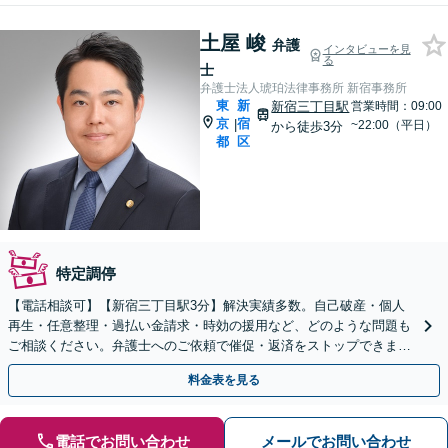
土屋 峻
弁護
インタビューを見
る
士
弁護士法人琥珀法律事務所 新宿事務所
東
新
新宿三丁目駅
営業時間：09:00
京
宿
|
~22:00（平日）
から徒歩3分
都
区
特定調停
【電話相談可】【新宿三丁目駅3分】解決実績多数。自己破産・個人
再生・任意整理・過払い金請求・時効の援用など、どのような問題も
ご相談ください。弁護士へのご依頼で催促・返済をストップできます
【休日・夜間相談可】【分割払い可】【初回相談無料】
料金表を見る
電話でお問い合わせ
メールでお問い合わせ