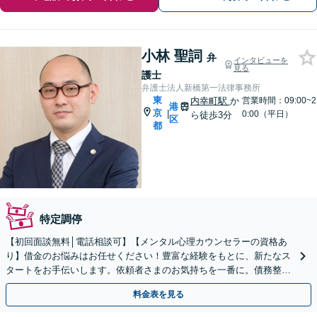
小林 聖詞
弁
インタビューを
見る
護士
弁護士法人新橋第一法律事務所
東
内幸町駅
か
営業時間：09:00~2
港
京
|
0:00（平日）
ら徒歩3分
区
都
特定調停
【初回面談無料│電話相談可】【メンタル心理カウンセラーの資格あ
り】借金のお悩みはお任せください！豊富な経験をもとに、新たなス
タートをお手伝いします。依頼者さまのお気持ちを一番に。債務整理
／任意整理【土日も電話受付可能】【LINE対応可】
料金表を見る