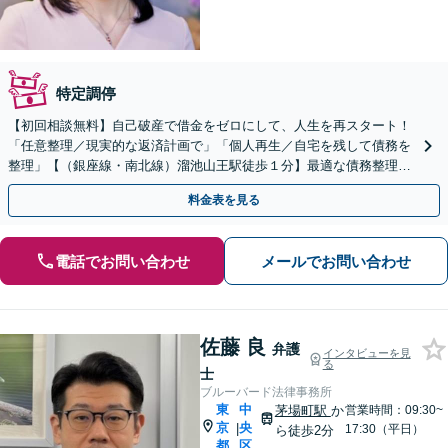
特定調停
【初回相談無料】自己破産で借金をゼロにして、人生を再スタート！
「任意整理／現実的な返済計画で」「個人再生／自宅を残して債務を
整理」【（銀座線・南北線）溜池山王駅徒歩１分】最適な債務整理の
方法をご提案します。【法人にも対応】
料金表を見る
電話でお問い合わせ
メールでお問い合わせ
佐藤 良
弁護
インタビューを見
る
士
ブルーバード法律事務所
東
中
茅場町駅
か
営業時間：09:30~
京
央
|
17:30（平日）
ら徒歩2分
都
区