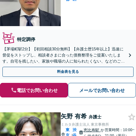
特定調停
【茅場町駅2分】【初回相談30分無料】【弁護士歴15年以上】迅速に
督促をストップし、相談者さまに合った債務整理をご提案いたしま
す。自宅を残したい、家族や職場の人に知られたくない、などのご希
望があればぜひご相談ください。
料金表を見る
電話でお問い合わせ
メールでお問い合わせ
矢野 有希
弁護士
ミカタ弁護士法人 東京事務所
東
渋
恵比寿駅
か
営業時間：10:00~
京
谷
|
21:00（平日）