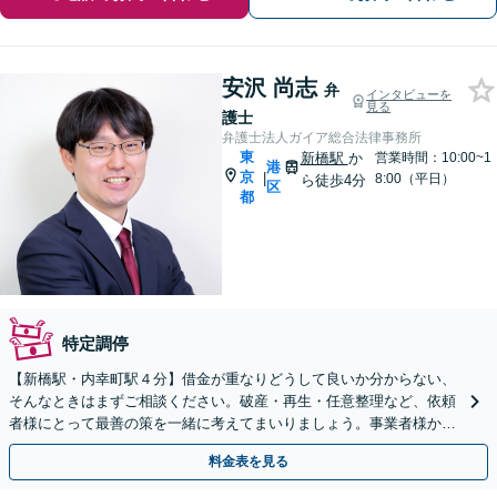
安沢 尚志
弁
インタビューを
見る
護士
弁護士法人ガイア総合法律事務所
東
新橋駅
か
営業時間：10:00~1
港
京
|
8:00（平日）
ら徒歩4分
区
都
特定調停
【新橋駅・内幸町駅４分】借金が重なりどうして良いか分からない、
そんなときはまずご相談ください。破産・再生・任意整理など、依頼
者様にとって最善の策を一緒に考えてまいりましょう。事業者様から
のご相談も承っております。
料金表を見る