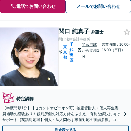
電話でお問い合わせ
メールでお問い合わせ
関口 純真子
弁護士
関口法律会計事務所
千
半蔵門駅
営業時間：10:00~
東
代
16:00（平日）
から徒歩1
京
|
田
分
都
区
特定調停
【半蔵門駅1分】【セカンドオピニオン可】破産管財人・個人再生委
員補助の経験あり！裁判所側の対応方針をふまえ、有利な解決に向け
サポート【英語対応可】個人・法人問わず破産対応の実績多数。コロ
ナによる失業・収入減もご相談ください
料金表を見る