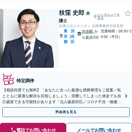
枝窪 史郎
弁
インタビューを
見る
護士
弁護士法人オリオン 法律事務所渋谷支部
東
渋
渋谷駅
か
営業時間：09:30~2
京
谷
|
0:00（平日）
ら徒歩2分
都
区
特定調停
【相談何度でも無料】「あなたに合った最適な債務整理をご提案／私
とともに最適な解決を目指しましょう」浪費してしまった借金でも自
己破産できる可能性があります「法人破産対応／コロナ不況・物価高
騰に苦しむ企業さまを救済」【秘密厳守・完全個室対応】
料金表を見る
電話でお問い合わせ
メールでお問い合わせ