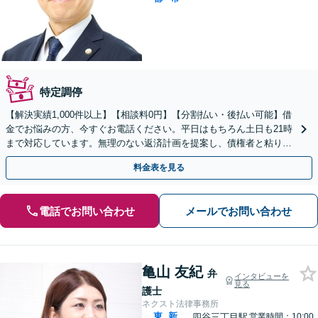
特定調停
【解決実績1,000件以上】【相談料0円】【分割払い・後払い可能】借
金でお悩みの方、今すぐお電話ください。平日はもちろん土日も21時
まで対応しています。無理のない返済計画を提案し、債権者と粘り強
く交渉いたします。
料金表を見る
電話でお問い合わせ
メールでお問い合わせ
亀山 友紀
弁
インタビューを
見る
護士
ネクスト法律事務所
東
新
四谷三丁目駅
営業時間：10:00