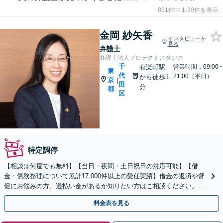
861件中 1-30件を表示
金岡 紗矢香
インタビューを
見る
弁護士
弁護士法人プロテクトスタンス
千
有楽町駅
営業時間：09:00~
東
代
21:00（平日）
から徒歩1
京
|
田
分
都
区
特定調停
【相談は何度でも無料】【当日・夜間・土日祝日の対応可能】【借
金・債務整理について累計17,000件以上の受任実績】借金の返済や督
促にお悩みの方、過払い金があるか知りたい方はご相談ください。ベ
ストな解決策を提案いたします。
料金表を見る