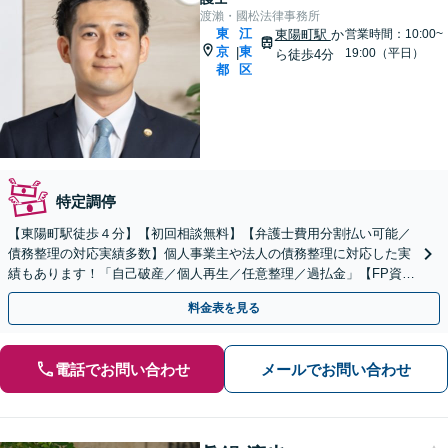
渡瀨・國松法律事務所
東
江
東陽町駅
か
営業時間：10:00~
京
東
|
19:00（平日）
ら徒歩4分
都
区
特定調停
【東陽町駅徒歩４分】【初回相談無料】【弁護士費用分割払い可能／
債務整理の対応実績多数】個人事業主や法人の債務整理に対応した実
績もあります！「自己破産／個人再生／任意整理／過払金」【FP資格
あり／家計管理も万全に】
料金表を見る
電話でお問い合わせ
メールでお問い合わせ