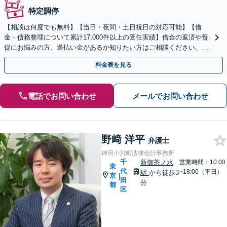
特定調停
【相談は何度でも無料】【当日・夜間・土日祝日の対応可能】【借
金・債務整理について累計17,000件以上の受任実績】借金の返済や督
促にお悩みの方、過払い金があるか知りたい方はご相談ください。ベ
ストな解決策を提案いたします。
料金表を見る
電話でお問い合わせ
メールでお問い合わせ
野﨑 洋平
弁護士
神田小川町法律会計事務所
千
新御茶ノ水
営業時間：10:00
東
代
~18:00（平日）
駅
から徒歩3
京
|
田
分
都
区