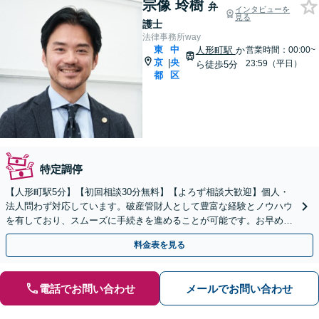
宗像 玲樹
弁
インタビューを
見る
護士
法律事務所way
東
中
人形町駅
か
営業時間：00:00~
京
央
|
23:59（平日）
ら徒歩5分
都
区
特定調停
【人形町駅5分】【初回相談30分無料】【よろず相談大歓迎】個人・
法人問わず対応しています。破産管財人として豊富な経験とノウハウ
を有しており、スムーズに手続きを進めることが可能です。お早めに
ご相談ください。【電話相談対応】【休日・夜間対応】
料金表を見る
電話でお問い合わせ
メールでお問い合わせ