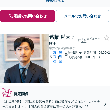
料金表を見る
電話でお問い合わせ
メールでお問い合わせ
遠藤 舜大
弁
インタビューを
見る
護士
増井総合法律事務所
東
豊
池袋駅
か
営業時間：09:00~2
京
島
|
0:00（平日）
ら徒歩4分
都
区
特定調停
【池袋駅4分】【初回相談60分無料】自己破産など状況に応じた方法
をご提案します。【個人の自己破産は着手金の分割支払可能】