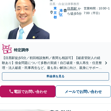
目黒・白金法律事務所
東
目黒駅
か
営業時間：10:00~1
港
京
|
7:00（平日）
ら徒歩5分
区
都
特定調停
【目黒駅徒歩5分／初回相談無料／夜間も相談可】【破産管財人の経
験あり】借金問題について多数の実績！自己破産・個人再生・任意整
理・法人破産・民事再生など。最も良い解決に向け、親身にサポート
いたします！【弁護士歴15年以上】
料金表を見る
電話でお問い合わせ
メールでお問い合わせ