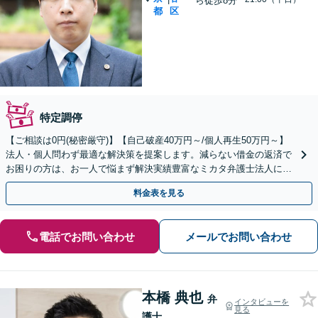
ら徒歩8分
都
区
特定調停
【ご相談は0円(秘密厳守)】【自己破産40万円～/個人再生50万円～】
法人・個人問わず最適な解決策を提案します。減らない借金の返済で
お困りの方は、お一人で悩まず解決実績豊富なミカタ弁護士法人にご
相談ください。
料金表を見る
電話でお問い合わせ
メールでお問い合わせ
本橋 典也
弁
インタビューを
見る
護士