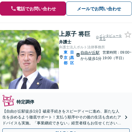
電話でお問い合わせ
メールでお問い合わせ
上原子 将巨
インタビューを
見る
弁護士
弁護士法人ポルト法律事務所
東
目
自由が丘駅
営業時間：09:00~
京
黒
|
19:00（平日）
から徒歩1分
都
区
特定調停
【自由が丘駅徒歩1分】破産手続きをスピーディーに進め、新たな人
生を歩めるよう徹底サポート！支払う順序やその後の生活も含めたア
ドバイスも実施。「事業継続できない」経営者様もお任せください
【初回来所面談1時間無料／土日祝対応可】