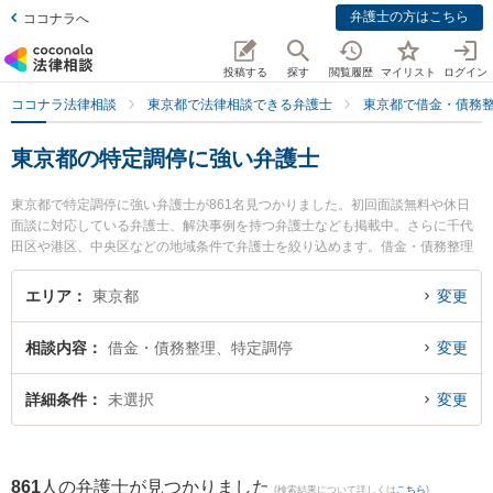
弁護士の方はこちら
ココナラへ
投稿する
探す
閲覧履歴
マイリスト
ログイン
ココナラ法律相談
東京都で法律相談できる弁護士
東京都で借金・債務
東京都の特定調停に強い弁護士
東京都で特定調停に強い弁護士が861名見つかりました。初回面談無料や休日
面談に対応している弁護士、解決事例を持つ弁護士なども掲載中。さらに千代
田区や港区、中央区などの地域条件で弁護士を絞り込めます。借金・債務整理
に関係する消費者金融の債務整理やクレジット会社の債務整理、リボ払いの債
務整理等の細かな分野での絞り込み検索もでき便利です。特に弁護士法人プロ
エリア
東京都
変更
テクトスタンスの金岡 紗矢香弁護士や関口法律会計事務所の関口 純真子弁護
士、もんなか法律事務所の小杉 直樹弁護士のプロフィール情報や弁護士費用、
相談内容
借金・債務整理、特定調停
変更
強みなどが注目されています。『東京都で土日や夜間に発生した特定調停のト
ラブルを今すぐに弁護士に相談したい』『特定調停のトラブル解決の実績豊富
な近くの弁護士を検索したい』『初回相談無料で特定調停を法律相談できる東
詳細条件
未選択
変更
京都内の弁護士に相談予約したい』などでお困りの相談者さんにおすすめで
す。
861
人の弁護士が見つかりました
(検索結果について詳しくは
こちら
)