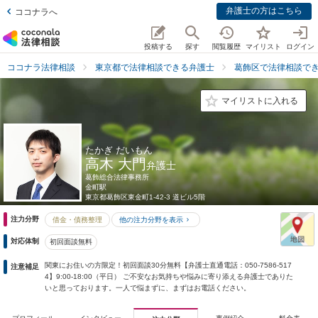
弁護士の方はこちら
ココナラへ
投稿する
探す
閲覧履歴
マイリスト
ログイン
ココナラ法律相談
東京都で法律相談できる弁護士
葛飾区で法律相談で
マイリストに入れる
たかぎ だいもん
高木 大門
弁護士
葛飾総合法律事務所
金町駅
東京都
葛飾区東金町1-42-3 道ビル5階
注力分野
借金・債務整理
他の注力分野を表示
対応体制
初回面談無料
関東にお住いの方限定！初回面談30分無料【弁護士直通電話：050-7586-517
注意補足
4】9:00-18:00（平日） ご不安なお気持ちや悩みに寄り添える弁護士でありた
いと思っております。一人で悩まずに、まずはお電話ください。