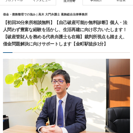
プロフィール
インタビュー
事例紹介
料金表
注力分野
借金・債務整理での強み | 高木 大門弁護士 葛飾総合法律事務所
【初回30分来所相談無料】【自己破産可能か無料診断】個人・法
人問わず豊富な経験を活かし、生活再建に向け尽力いたします！
【破産管財人を務める代表弁護士も在籍】裁判所視点も踏まえ、
借金問題解決に向けサポートします【金町駅徒歩1分】