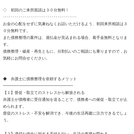
◇ 初回のご来所面談は３０分無料！
‥‥‥‥‥‥‥‥‥‥‥‥‥‥‥‥‥‥‥
お金の心配をせずに気兼ねなくお話いただけるよう、初回来所相談は３
０分無料です。
また債務整理の案件は、過払金が見込まれる場合、着手金無料となりま
す。
債務整理・破産・再生ともに、分割払いのご相談にも乗りますので，お
気軽にお問合せください。
◆ 弁護士に債務整理を依頼するメリット
━━━━━━━━━━━━━━━━━━
【１】督促・取立てのストレスから解放される
弁護士が債権者に受任通知を送ることで、債務者への催促・取立てが止
められます。
督促のストレス・不安を解消でき、今後の生活再建に注力できるでしょ
う。
【２】適切な借金に対する手続を行い、生活の再建が図れる