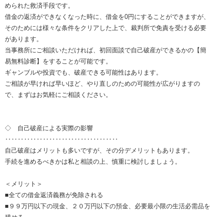
められた救済手段です。
借金の返済ができなくなった時に、借金を0円にすることができますが、
そのためには様々な条件をクリアした上で、裁判所で免責を受ける必要
があります。
当事務所にご相談いただければ、初回面談で自己破産ができるかの【簡
易無料診断】をすることが可能です。
ギャンブルや投資でも、破産できる可能性はあります。
ご相談が早ければ早いほど、やり直しのための可能性が広がりますの
で、まずはお気軽にご相談ください。
◇ 自己破産による実際の影響
‥‥‥‥‥‥‥‥‥‥‥‥‥‥‥‥‥‥
自己破産はメリットも多いですが、その分デメリットもあります。
手続を進めるべきかは私と相談の上、慎重に検討しましょう。
＜メリット＞
■全ての借金返済義務が免除される
■９９万円以下の現金、２０万円以下の預金、必要最小限の生活必需品を