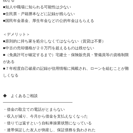
残せる
■知人や職場に知られる可能性は少ない
■住民票・戸籍謄本などに記録が残らない
■国民年金基金、厚生年金などの公的年金はもらえる
＜デメリット＞
■原則的に持ち家を処分しなくてはならない（賃貸は不要）
■中古の売却価格が２０万円を超えるものは残せない
■（免責許可が確定するまで）宅建士・保険販売員・警備員等の資格制限
がある
■７年程度自己破産の記録が信用情報に掲載され、ローンを組むことが難
しくなる
◆ よくあるご相談
━━━━━━━━━━━━━━━━━━
・借金の取立ての電話がとまらない
・収入が減り、今月から借金を支払えなくなった
・借りては返すという自転車操業状態になっている
・連帯保証した友人が倒産し、保証債務を負わされた