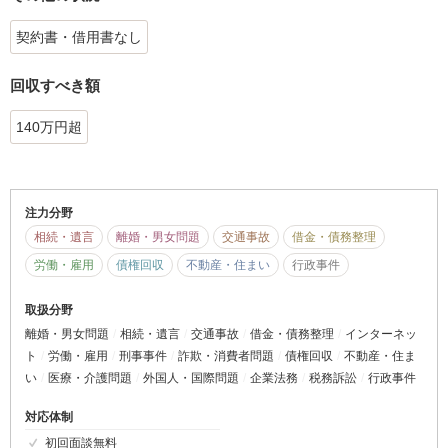
契約書・借用書なし
回収すべき額
140万円超
注力分野
相続・遺言
離婚・男女問題
交通事故
借金・債務整理
労働・雇用
債権回収
不動産・住まい
行政事件
取扱分野
離婚・男女問題
相続・遺言
交通事故
借金・債務整理
インターネッ
ト
労働・雇用
刑事事件
詐欺・消費者問題
債権回収
不動産・住ま
い
医療・介護問題
外国人・国際問題
企業法務
税務訴訟
行政事件
対応体制
初回面談無料