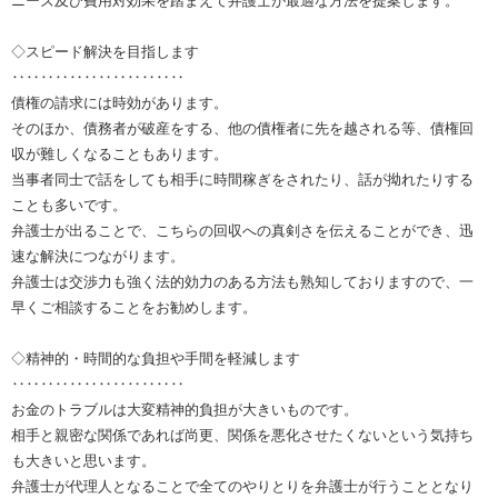
ニーズ及び費用対効果を踏まえて弁護士が最適な方法を提案します。
◇スピード解決を目指します
‥‥‥‥‥‥‥‥‥‥‥‥
債権の請求には時効があります。
そのほか、債務者が破産をする、他の債権者に先を越される等、債権回
収が難しくなることもあります。
当事者同士で話をしても相手に時間稼ぎをされたり、話が拗れたりする
ことも多いです。
弁護士が出ることで、こちらの回収への真剣さを伝えることができ、迅
速な解決につながります。
弁護士は交渉力も強く法的効力のある方法も熟知しておりますので、一
早くご相談することをお勧めします。
◇精神的・時間的な負担や手間を軽減します
‥‥‥‥‥‥‥‥‥‥‥‥
お金のトラブルは大変精神的負担が大きいものです。
相手と親密な関係であれば尚更、関係を悪化させたくないという気持ち
も大きいと思います。
弁護士が代理人となることで全てのやりとりを弁護士が行うこととなり