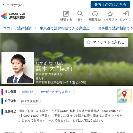
弁護士の方はこちら
ココナラへ
投稿する
探す
閲覧履歴
マイリスト
ログイン
ココナラ法律相談
東京都で法律相談できる弁護士
葛飾区で法律相談で
マイリストに入れる
たかぎ だいもん
高木 大門
弁護士
葛飾総合法律事務所
金町駅
東京都
葛飾区東金町1-42-3 道ビル5階
注力分野
債権回収
他の注力分野を表示
対応体制
初回面談無料
関東にお住いの方限定！初回面談30分無料【弁護士直通電話：050-7586-517
注意補足
4】9:00-18:00（平日） ご不安なお気持ちや悩みに寄り添える弁護士でありた
いと思っております。一人で悩まずに、まずはお電話ください。