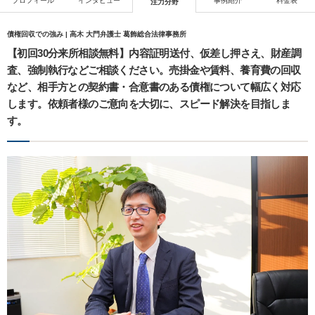
プロフィール
インタビュー
事例紹介
料金表
注力分野
債権回収での強み | 高木 大門弁護士 葛飾総合法律事務所
【初回30分来所相談無料】内容証明送付、仮差し押さえ、財産調
査、強制執行などご相談ください。売掛金や賃料、養育費の回収
など、相手方との契約書・合意書のある債権について幅広く対応
します。依頼者様のご意向を大切に、スピード解決を目指しま
す。