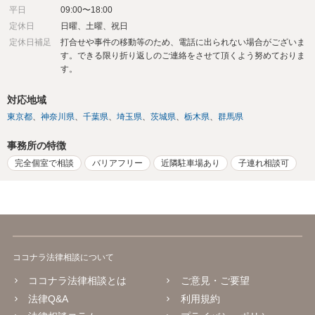
平日
09:00〜18:00
定休日
日曜、土曜、祝日
定休日補足
打合せや事件の移動等のため、電話に出られない場合がございま
す。できる限り折り返しのご連絡をさせて頂くよう努めておりま
す。
対応地域
東京都
神奈川県
千葉県
埼玉県
茨城県
栃木県
群馬県
事務所の特徴
完全個室で相談
バリアフリー
近隣駐車場あり
子連れ相談可
ココナラ法律相談について
ココナラ法律相談とは
ご意見・ご要望
法律Q&A
利用規約