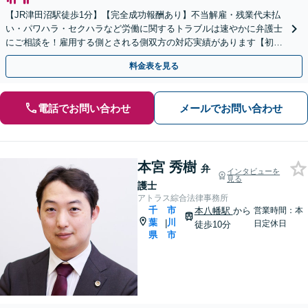
【JR津田沼駅徒歩1分】【完全成功報酬あり】不当解雇・残業代未払
い・パワハラ・セクハラなど労働に関するトラブルは速やかに弁護士
にご相談を！雇用する側とされる側双方の対応実績があります【初回
相談無料 】【夜間の面談可】【プライバシー対策◎】
料金表を見る
電話でお問い合わせ
メールでお問い合わせ
本宮 秀樹
弁
インタビューを
見る
護士
アトラス綜合法律事務所
千
市
本八幡駅
から
営業時間：本
葉
川
|
日定休日
徒歩10分
県
市