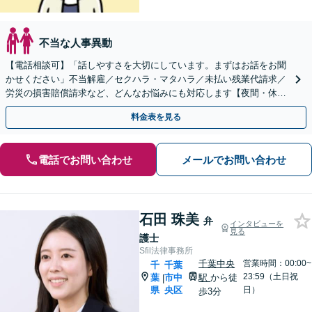
不当な人事異動
【電話相談可】「話しやすさを大切にしています。まずはお話をお聞
かせください」不当解雇／セクハラ・マタハラ／未払い残業代請求／
労災の損害賠償請求など、どんなお悩みにも対応します【夜間・休日
面談可】【葭川公園駅5分】
料金表を見る
電話でお問い合わせ
メールでお問い合わせ
石田 珠美
弁
インタビューを
見る
護士
Sfil法律事務所
千葉中央
営業時間：00:00~
千
千葉
23:59（土日祝
葉
市中
駅
から徒
|
県
央区
日）
歩3分