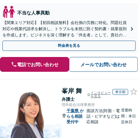
不当な人事異動
【関東エリア対応】【初回相談無料】会社側の労務に特化。問題社員
対応や残業代請求を解決し、トラブルを未然に防ぐ契約書・就業規則
を作成します。ビジネスを深く理解する「伴走者」として、貴社の利
益と今後の事業成長を守り抜きます。
料金表を見る
電話でお問い合わせ
メールでお問い合わせ
峯岸 舞
東京都
インタビュー
を見る
弁護士
増井総合法律事務所
営業時
千葉県
か
面談方法(対面・電
らも相談
話・ビデオなど)は
間：本日
受付中
応相談
定休日