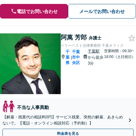
電話でお問い合わせ
メールでお問い合わせ
阿萬 芳郎
弁護士
ベリーベスト法律事務所 千葉オフィス
千葉駅
営業時間：09:30~
千
千葉
18:00（土日祝日）
葉
市中
から徒歩
|
県
央区
3分
不当な人事異動
【解雇・残業代の相談料0円】サービス残業、突然の解雇、あきらめ
ないで。【電話・オンライン相談対応（予約制）】
料金表を見る