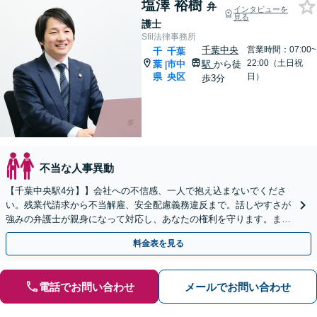
塩澤 裕樹
弁
インタビューを
見る
護士
Sfil法律事務所
千葉中央
営業時間：07:00~
千
千葉
22:00（土日祝
葉
市中
駅
から徒
|
県
央区
日）
歩3分
不当な人事異動
【千葉中央駅4分】】会社への不信感、一人で抱え込まないでくださ
い。残業代請求から不当解雇、安全配慮義務違反まで。話しやすさが
強みの弁護士が親身になって対応し、あなたの権利を守ります。まず
はお気軽にご相談ください【夜間・休日面談可】
料金表を見る
電話でお問い合わせ
メールでお問い合わせ