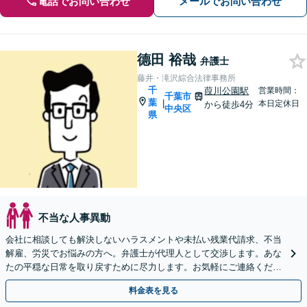
電話でお問い合わせ
メールでお問い合わせ
德田 裕哉
弁護士
藤井・滝沢綜合法律事務所
千
葭川公園駅
営業時間：
千葉市
葉
|
本日定休日
から徒歩4分
中央区
県
不当な人事異動
会社に相談しても解決しないハラスメントや未払い残業代請求、不当
解雇、労災でお悩みの方へ。弁護士が代理人として交渉します。あな
たの平穏な日常を取り戻すために尽力します。お気軽にご連絡くださ
い。【事前予約で休日・夜間面談可】
料金表を見る