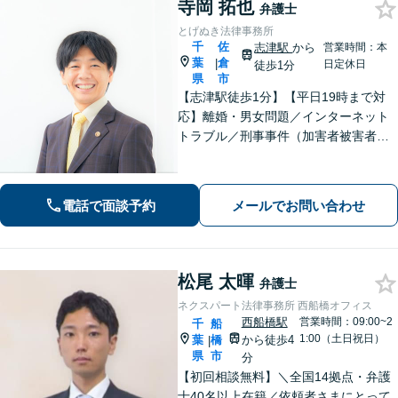
寺岡 拓也
弁護士
とげぬき法律事務所
千
佐
志津駅
から
営業時間：本
葉
倉
|
日定休日
徒歩1分
県
市
【志津駅徒歩1分】【平日19時まで対
応】離婚・男女問題／インターネット
トラブル／刑事事件（加害者被害者含
む）などの問題に対応しております。
親しみやすさが取り柄です。お気軽に
ご相談ください【zoom面談可】【全国
電話で面談予約
メールでお問い合わせ
相談対応】
松尾 太暉
弁護士
ネクスパート法律事務所 西船橋オフィス
西船橋駅
営業時間：09:00~2
千
船
1:00（土日祝日）
葉
橋
から徒歩4
|
県
市
分
【初回相談無料】＼全国14拠点・弁護
士40名以上在籍／依頼者さまにとって