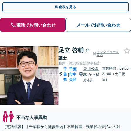
料金表を見る
電話でお問い合わせ
メールでお問い合わせ
足立 啓輔
弁
インタビューを
見る
護士
藤井・滝沢綜合法律事務所
葭川公園
営業時間：09:00~
千
千葉
21:00（土日祝
葉
市中
駅
から徒
|
県
央区
日）
歩4分
不当な人事異動
【電話相談】【千葉駅から徒歩圏内】不当解雇、残業代の未払いの対