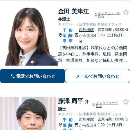
金田 美津江
インタビューを
見る
弁護士
ネクスパート法律事務所 西船橋オフィス
西船橋駅
営業時間：09:00~2
千
船
1:00（土日祝日）
葉
橋
から徒歩4
|
県
市
分
【初回無料相談】残業代などの労働問
題を中心に、刑事事件、離婚・男女問
題、交通事故、相続など幅広い案件に
対応！情熱と行動力でご依頼者様の権
利を守り、粘り強い交渉と温かいサポ
電話でお問い合わせ
メールでお問い合わせ
ートで力強く支えます。【夜間休日対
応可】
藤澤 周平
弁
インタビューを
見る
護士
ネクスパート法律事務所 西船橋オフィス
西船橋駅
営業時間：09:00~2
千
船
1:00（土日祝日）
葉
橋
から徒歩4
|