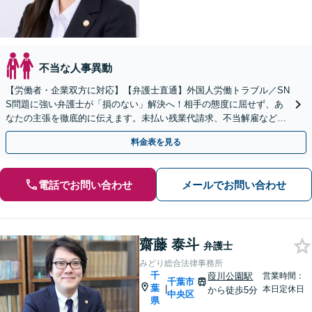
不当な人事異動
【労働者・企業双方に対応】【弁護士直通】外国人労働トラブル／SN
S問題に強い弁護士が「損のない」解決へ！相手の態度に屈せず、あ
なたの主張を徹底的に伝えます。未払い残業代請求、不当解雇など
【24時間受付】【WEB面談可】【法テラス可】
料金表を見る
電話でお問い合わせ
メールでお問い合わせ
齋藤 泰斗
弁護士
みどり総合法律事務所
千
葭川公園駅
営業時間：
千葉市
葉
|
本日定休日
から徒歩5分
中央区
県