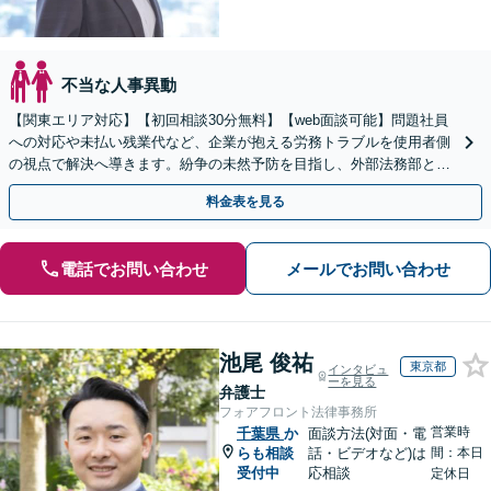
不当な人事異動
【関東エリア対応】【初回相談30分無料】【web面談可能】問題社員
への対応や未払い残業代など、企業が抱える労務トラブルを使用者側
の視点で解決へ導きます。紛争の未然予防を目指し、外部法務部とし
て顧問契約を通じた充実のサポートを提供しております
料金表を見る
電話でお問い合わせ
メールでお問い合わせ
池尾 俊祐
東京都
インタビュ
ーを見る
弁護士
フォアフロント法律事務所
営業時
千葉県
か
面談方法(対面・電
らも相談
話・ビデオなど)は
間：本日
受付中
応相談
定休日