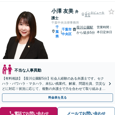
小澤 友美
弁
インタビューを
見る
護士
千葉中央法律事務所
千
葭川公園駅
営業時間：
千葉市
葉
|
本日定休日
から徒歩5分
中央区
県
不当な人事異動
【有料相談】【葭川公園駅5分】社会人経験のある弁護士です。セク
ハラ・パワハラ・マタハラ、未払い残業代、解雇、問題社員、労災な
どに対応！状況に応じて、複数の弁護士で力を合わせて取り組みま
す。労働者・使用者ともに対応【電話・メール相談可】
料金表を見る
電話でお問い合わせ
メールでお問い合わせ