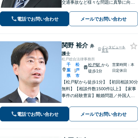
交通事故など様々な問題に真摯に向き
合い、最善の解決策をご提案します。
ご依頼者様の意向や価値観を尊重し、
電話でお問い合わせ
メールでお問い合わせ
共に考え、解決を目指します。お気軽
にご相談ください。【分割払い可】
関野 裕介
弁
インタビューを
見る
護士
松戸総合法律事務所
千
松
松戸駅
から
営業時間：本
葉
戸
|
日定休日
徒歩1分
県
市
【松戸駅から徒歩1分】【初回相談30分
無料】【相談件数1500件以上】【家事
事件の経験豊富】離婚問題／外国人問
題／刑事事件社会から孤立しがちな依
頼者に寄り添うスタイルに定評あり。
電話でお問い合わせ
メールでお問い合わせ
「解決後の生活から考える」がモット
ー。