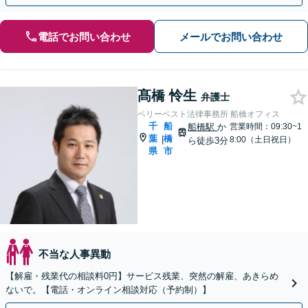
電話でお問い合わせ
メールでお問い合わせ
髙橋 怜生
弁護士
ベリーベスト法律事務所 船橋オフィス
千
船
船橋駅
か
営業時間：09:30~1
葉
橋
|
8:00（土日祝日）
ら徒歩3分
県
市
不当な人事異動
【解雇・残業代の相談料0円】サービス残業、突然の解雇、あきらめ
ないで。【電話・オンライン相談対応（予約制）】