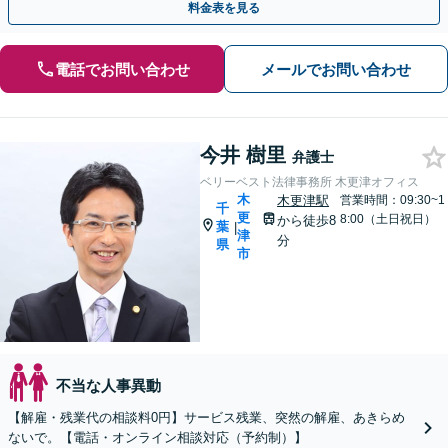
料金表を見る
電話でお問い合わせ
メールでお問い合わせ
今井 樹里
弁護士
ベリーベスト法律事務所 木更津オフィス
木
木更津駅
営業時間：09:30~1
千
更
8:00（土日祝日）
から徒歩8
葉
|
津
分
県
市
不当な人事異動
【解雇・残業代の相談料0円】サービス残業、突然の解雇、あきらめ
ないで。【電話・オンライン相談対応（予約制）】