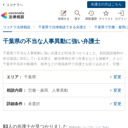
弁護士の方はこちら
ココナラへ
投稿する
探す
閲覧履歴
マイリスト
ログイン
ココナラ法律相談
千葉県で法律相談できる弁護士
千葉県で労働・雇用
千葉県の不当な人事異動に強い弁護士
千葉県で不当な人事異動に強い弁護士が93名見つかりました。初回面談無料や
休日面談に対応している弁護士、解決事例を持つ弁護士なども掲載中。さらに
千葉市中央区や船橋市、柏市などの地域条件で弁護士を絞り込めます。労働・
雇用に関係する不当解雇や退職勧奨、内定取消等の細かな分野での絞り込み検
索もでき便利です。特にベリーベスト法律事務所 柏オフィスの荒永 知大弁護士
エリア
千葉県
変更
や藤井・滝沢綜合法律事務所の德田 裕哉弁護士、ベリーベスト法律事務所 千葉
オフィスの阿萬 芳郎弁護士のプロフィール情報や弁護士費用、強みなどが注目
相談内容
労働・雇用、人事異動
変更
されています。『千葉県で土日や夜間に発生した不当な人事異動のトラブルを
今すぐに弁護士に相談したい』『不当な人事異動のトラブル解決の実績豊富な
近くの弁護士を検索したい』『初回相談無料で不当な人事異動を法律相談でき
詳細条件
未選択
変更
る千葉県内の弁護士に相談予約したい』などでお困りの相談者さんにおすすめ
です。
93
人の弁護士が見つかりました
(検索結果について詳しくは
こちら
)