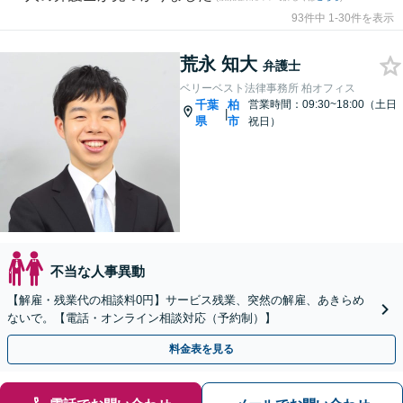
93件中 1-30件を表示
荒永 知大
弁護士
ベリーベスト法律事務所 柏オフィス
千葉
柏
営業時間：09:30~18:00（土日
|
県
市
祝日）
不当な人事異動
【解雇・残業代の相談料0円】サービス残業、突然の解雇、あきらめ
ないで。【電話・オンライン相談対応（予約制）】
料金表を見る