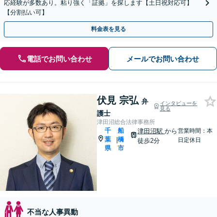
応経験が多数あり。粘り強く「証拠」を探します【土日祝対応可】
【分割払い可】
料金表を見る
電話でお問い合わせ
メールでお問い合わせ
伏見 宗弘
弁
インタビューを
見る
護士
津田沼総合法律事務所
千
船
津田沼駅
から
営業時間：本
葉
橋
|
日定休日
徒歩2分
県
市
不当な人事異動