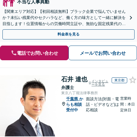
不当な人事異動
【関東エリア対応】【初回相談無料】ブラック企業で悩んでいません
か？未払い残業代やセクハラなど、働く方の味方として一緒に解決を
目指します！位置情報からの労働時間立証や、無効な固定残業代の調
査もお任せください。【夜間や休日相談可】
料金表を見る
電話でお問い合わせ
メールでお問い合わせ
石井 達也
東京都
インタビュ
ーを見る
弁護士
東京八丁堀法律事務所
営業時
千葉県
か
面談方法(対面・電
らも相談
話・ビデオなど)は
間：本日
受付中
応相談
定休日