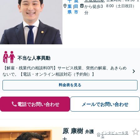
京成成田駅
営業時間：09:30~1
千
成
8:00（土日祝日）
葉
田
から徒歩3
|
県
市
分
不当な人事異動
【解雇・残業代の相談料0円】サービス残業、突然の解雇、あきらめ
ないで。【電話・オンライン相談対応（予約制）】
料金表を見る
電話でお問い合わせ
メールでお問い合わせ
原 康樹
弁護
インタビューを見
る
士