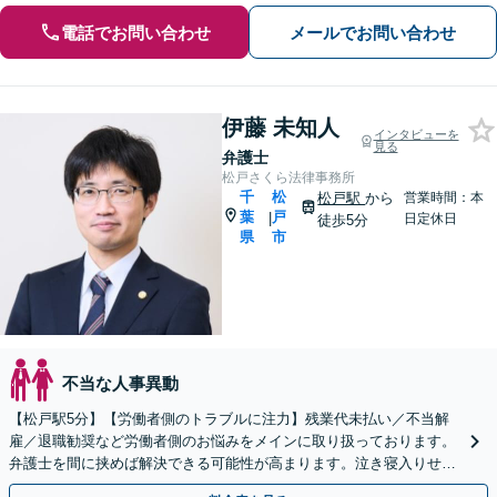
電話でお問い合わせ
メールでお問い合わせ
伊藤 未知人
インタビューを
見る
弁護士
松戸さくら法律事務所
千
松
松戸駅
から
営業時間：本
葉
戸
|
日定休日
徒歩5分
県
市
不当な人事異動
【松戸駅5分】【労働者側のトラブルに注力】残業代未払い／不当解
雇／退職勧奨など労働者側のお悩みをメインに取り扱っております。
弁護士を間に挟めば解決できる可能性が高まります。泣き寝入りせず
ご相談ください。【初回相談無料】【夜間・休日相談可能】