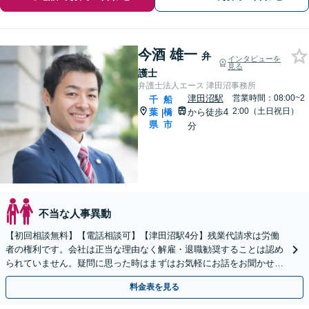
今酒 雄一
弁
インタビューを
見る
護士
弁護士法人エース 津田沼事務所
津田沼駅
営業時間：08:00~2
千
船
2:00（土日祝日）
葉
橋
から徒歩4
|
県
市
分
不当な人事異動
【初回相談無料】【電話相談可】【津田沼駅4分】残業代請求は労働
者の権利です。会社は正当な理由なく解雇・退職勧奨することは認め
られていません。疑問に思った時はまずはお気軽にお話をお聞かせく
ださい。
料金表を見る