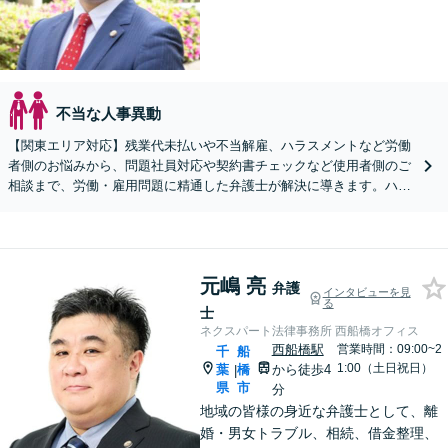
不当な人事異動
【関東エリア対応】残業代未払いや不当解雇、ハラスメントなど労働
者側のお悩みから、問題社員対応や契約書チェックなど使用者側のご
相談まで、労働・雇用問題に精通した弁護士が解決に導きます。ハラ
スメント対応や従業員向けセミナーも対応可能。
元嶋 亮
弁護
インタビューを見
る
士
ネクスパート法律事務所 西船橋オフィス
西船橋駅
営業時間：09:00~2
千
船
1:00（土日祝日）
葉
橋
から徒歩4
|
県
市
分
地域の皆様の身近な弁護士として、離
婚・男女トラブル、相続、借金整理、