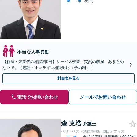
県
市
祝日）
不当な人事異動
【解雇・残業代の相談料0円】サービス残業、突然の解雇、あきらめ
ないで。【電話・オンライン相談対応（予約制）】
料金表を見る
電話でお問い合わせ
メールでお問い合わせ
森 克浩
弁護士
ベリーベスト法律事務所 成田オフィス