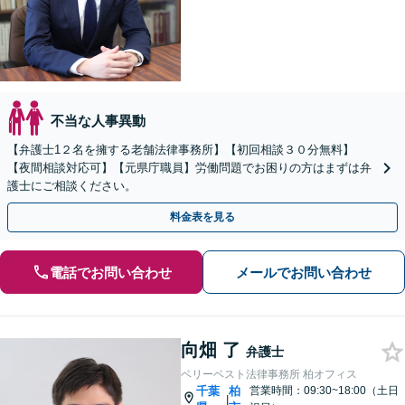
不当な人事異動
【弁護士1２名を擁する老舗法律事務所】【初回相談３０分無料】
【夜間相談対応可】【元県庁職員】労働問題でお困りの方はまずは弁
護士にご相談ください。
料金表を見る
電話でお問い合わせ
メールでお問い合わせ
向畑 了
弁護士
ベリーベスト法律事務所 柏オフィス
千葉
柏
営業時間：09:30~18:00（土日
|