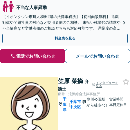
不当な人事異動
【イオンタウン市川大和田2階の法律事務所】【初回面談無料】 退職
勧奨や問題社員の対応など使用者側のご相談、 未払い残業代の請求や
不当解雇など労働者側のご相談どちらも対応可能です。 満足度の高い
解決を目指します。【電話相談可】
料金表を見る
電話でお問い合わせ
メールでお問い合わせ
笠原 菜摘
弁
インタビューを
見る
護士
藤井・滝沢綜合法律事務所
千
葭川公園駅
営業時間：
千葉市
葉
|
本日定休日
から徒歩4分
中央区
県