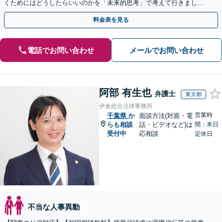
くためにはどうしたらいいのかを「未来的思考」で考えて行きましょ
う。不当解雇・残業代請求・紛争各種対応可能
料金表を見る
電話でお問い合わせ
メールでお問い合わせ
阿部 有生也
弁護士
東京都
伊倉総合法律事務所
営業時
千葉県
か
面談方法(対面・電
らも相談
話・ビデオなど)は
間：本日
受付中
応相談
定休日
不当な人事異動