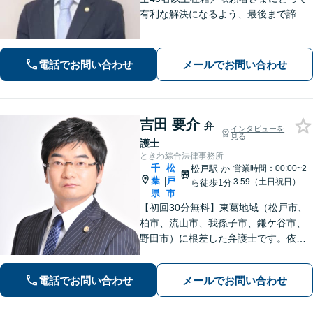
有利な解決になるよう、最後まで諦め
ずに闘います！借金問題/離婚・男女問
題/相続/交通事故/刑事事件など、ご相
談ください【夜間・休日対応】
電話でお問い合わせ
メールでお問い合わせ
吉田 要介
弁
インタビューを
見る
護士
ときわ綜合法律事務所
千
松
松戸駅
か
営業時間：00:00~2
葉
戸
|
3:59（土日祝日）
ら徒歩1分
県
市
【初回30分無料】東葛地域（松戸市、
柏市、流山市、我孫子市、鎌ケ谷市、
野田市）に根差した弁護士です。依頼
者のご意向を確認の上、徹底して案件
の解決に当たります。離婚・交通事
電話でお問い合わせ
メールでお問い合わせ
故・債務整理をはじめとする諸問題に
お困りの際はまずはご相談下さい。