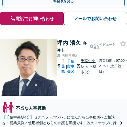
料金表を見る
電話でお問い合わせ
メールでお問い合わせ
坪内 清久
弁
インタビューを
見る
護士
Sfil法律事務所
千葉中央
営業時間：07:00~
千
千葉
21:59（土日祝
葉
市中
駅
から徒
|
県
央区
日）
歩3分
不当な人事異動
【千葉中央駅4分】セクハラ・パワハラに悩んだら当事務所へご相談
を！従業員側／使用者側どちらの弁護も可能です。次のステップに行