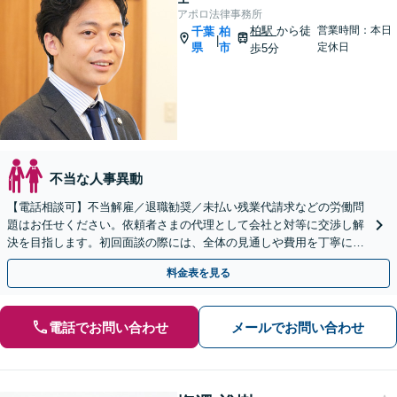
アポロ法律事務所
柏駅
から徒
営業時間：本日
千葉
柏
|
県
市
定休日
歩5分
不当な人事異動
【電話相談可】不当解雇／退職勧奨／未払い残業代請求などの労働問
題はお任せください。依頼者さまの代理として会社と対等に交渉し解
決を目指します。初回面談の際には、全体の見通しや費用を丁寧にご
説明します【柏駅5分】
料金表を見る
電話でお問い合わせ
メールでお問い合わせ