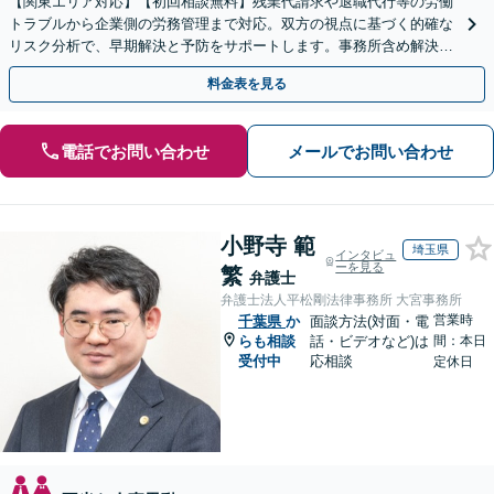
【関東エリア対応】【初回相談無料】残業代請求や退職代行等の労働
トラブルから企業側の労務管理まで対応。双方の視点に基づく的確な
リスク分析で、早期解決と予防をサポートします。事務所含め解決実
績は年300件以上！【時間外・Web相談も可】
料金表を見る
電話でお問い合わせ
メールでお問い合わせ
小野寺 範
埼玉県
インタビュ
ーを見る
繁
弁護士
弁護士法人平松剛法律事務所 大宮事務所
営業時
千葉県
か
面談方法(対面・電
らも相談
話・ビデオなど)は
間：本日
受付中
応相談
定休日