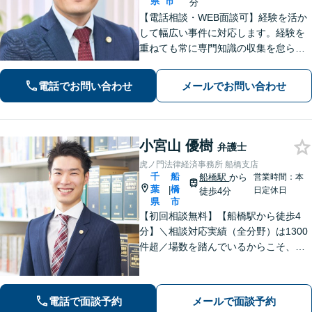
県
市
分
【電話相談・WEB面談可】経験を活か
して幅広い事件に対応します。経験を
重ねても常に専門知識の収集を怠ら
ず、依頼者さまに寄り添ってベストな
解決方法を一緒に探します。初回無料
電話でお問い合わせ
メールでお問い合わせ
相談もありますのでお気軽に、そして
お早めにご相談ください。
小宮山 優樹
弁護士
虎ノ門法律経済事務所 船橋支店
千
船
船橋駅
から
営業時間：本
葉
橋
|
日定休日
徒歩4分
県
市
【初回相談無料】【船橋駅から徒歩4
分】＼相談対応実績（全分野）は1300
件超／場数を踏んでいるからこそ、相
手方の主張を予測した先回りの対応が
でき、最善の解決へと導くことができ
ます。離婚問題・刑事事件・相続遺言
電話で面談予約
メールで面談予約
などでお悩みの方はお気軽にご相談く