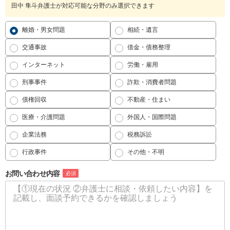
田中 隼斗弁護士が対応可能な分野のみ選択できます
離婚・男女問題
相続・遺言
交通事故
借金・債務整理
インターネット
労働・雇用
刑事事件
詐欺・消費者問題
債権回収
不動産・住まい
医療・介護問題
外国人・国際問題
企業法務
税務訴訟
行政事件
その他・不明
お問い合わせ内容
必須