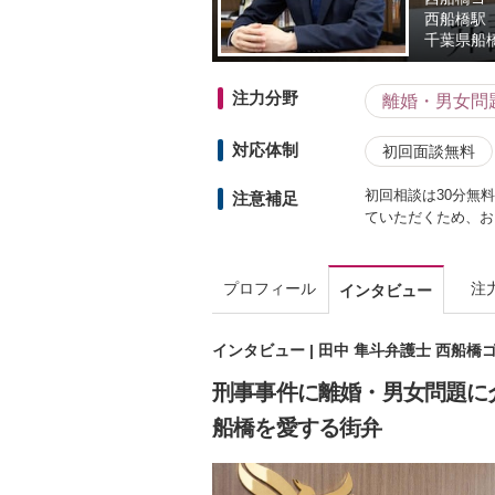
西船橋駅
千葉県
船
注力分野
離婚・男女問
対応体制
初回面談無料
初回相談は30分無
注意補足
ていただくため、お
プロフィール
注
インタビュー
インタビュー | 田中 隼斗弁護士 西船
刑事事件に離婚・男女問題に
船橋を愛する街弁