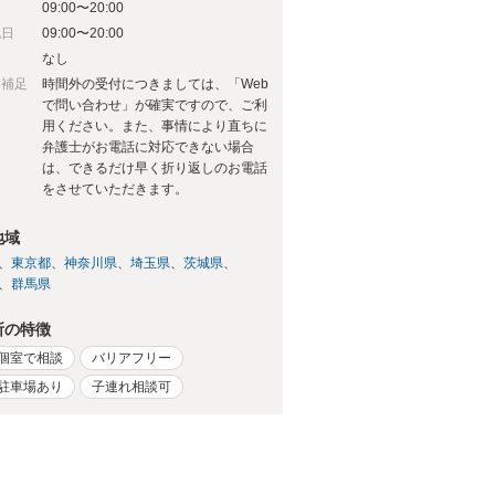
09:00〜20:00
祝日
09:00〜20:00
日
なし
日補足
時間外の受付につきましては、「Web
で問い合わせ」が確実ですので、ご利
用ください。また、事情により直ちに
弁護士がお電話に対応できない場合
は、できるだけ早く折り返しのお電話
をさせていただきます。
地域
東京都
神奈川県
埼玉県
茨城県
群馬県
所の特徴
個室で相談
バリアフリー
駐車場あり
子連れ相談可