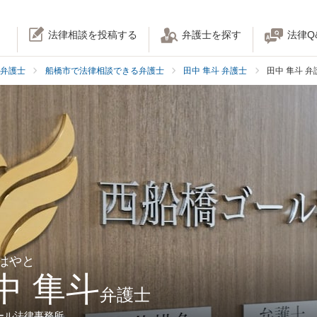
法律相談を投稿する
弁護士を探す
法律Q
弁護士
船橋市で法律相談できる弁護士
田中 隼斗 弁護士
田中 隼斗 
 はやと
中 隼斗
弁護士
ール法律事務所