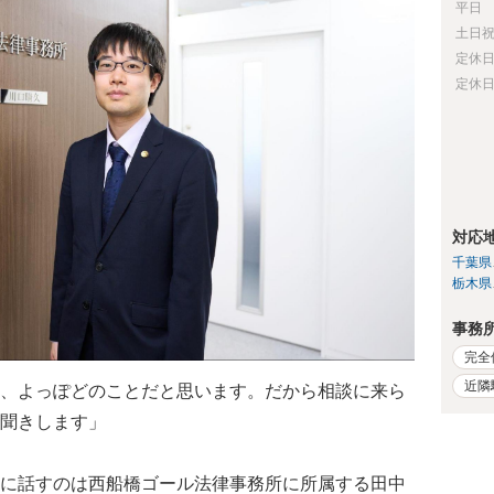
平日
土日
定休
定休
対応
千葉県
栃木県
事務
完全
近隣
、よっぽどのことだと思います。だから相談に来ら
聞きします」
に話すのは西船橋ゴール法律事務所に所属する田中