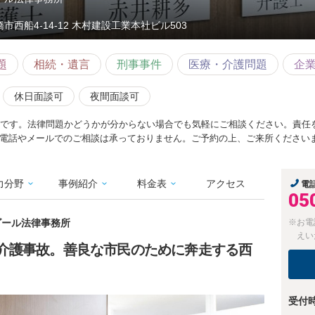
橋市西船4-14-12 木村建設工業本社ビル503
題
相続・遺言
刑事事件
医療・介護問題
企
休日面談可
夜間面談可
料です。法律問題かどうかが分からない場合でも気軽にご相談ください。責任
電話やメールでのご相談は承っておりません。ご予約の上、ご来所ください
力分野
事例紹介
料金表
アクセス
電
05
橋ゴール法律事務所
※お電
えい
介護事故。善良な市民のために奔走する西
受付