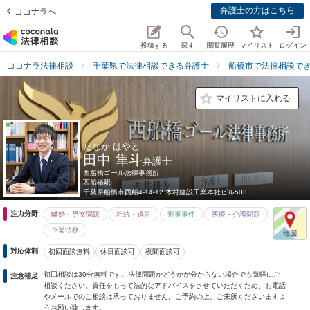
弁護士の方はこちら
ココナラへ
投稿する
探す
閲覧履歴
マイリスト
ログイン
ココナラ法律相談
千葉県で法律相談できる弁護士
船橋市で法律相談で
マイリストに入れる
たなか はやと
田中 隼斗
弁護士
西船橋ゴール法律事務所
西船橋駅
千葉県
船橋市西船4-14-12 木村建設工業本社ビル503
注力分野
離婚・男女問題
相続・遺言
刑事事件
医療・介護問題
企業法務
対応体制
初回面談無料
休日面談可
夜間面談可
初回相談は30分無料です。法律問題かどうかが分からない場合でも気軽にご
注意補足
相談ください。責任をもって法的なアドバイスをさせていただくため、お電話
やメールでのご相談は承っておりません。ご予約の上、ご来所くださいますよ
うお願い致します。