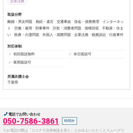
企業法務
取扱分野
離婚・男女問題
相続・遺言
交通事故
借金・債務整理
インターネッ
ト
労働・雇用
刑事事件
詐欺・消費者問題
債権回収
不動産・住ま
い
医療・介護問題
外国人・国際問題
企業法務
税務訴訟
行政事件
対応体制
初回面談無料
休日面談可
夜間面談可
所属弁護士会
千葉県
電話でお問い合わせ
050-7586-3861
時間外
※お電話の際は「ココナラ法律相談を見た」とお伝えいただくとスムーズで