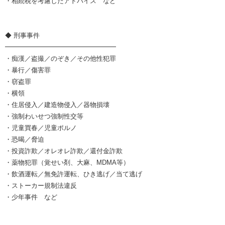
・相続税を考慮したアドバイス など
◆ 刑事事件
━━━━━━━━━━━━━━━━━
・痴漢／盗撮／のぞき／その他性犯罪
・暴行／傷害罪
・窃盗罪
・横領
・住居侵入／建造物侵入／器物損壊
・強制わいせつ強制性交等
・児童買春／児童ポルノ
・恐喝／脅迫
・投資詐欺／オレオレ詐欺／還付金詐欺
・薬物犯罪（覚せい剤、大麻、MDMA等）
・飲酒運転／無免許運転、ひき逃げ／当て逃げ
・ストーカー規制法違反
・少年事件 など