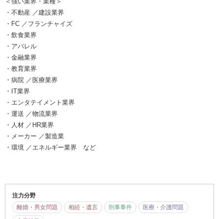
＜強い業界・業種＞
・不動産 ／建設業界
・FC ／フランチャイズ
・飲食業界
・アパレル
・金融業界
・教育業界
・病院 ／医療業界
・IT業界
・エンタテイメント業界
・運送 ／物流業界
・人材 ／HR業界
・メーカー ／製造業
・環境 ／エネルギー業界 など
注力分野
離婚・男女問題
相続・遺言
刑事事件
医療・介護問題