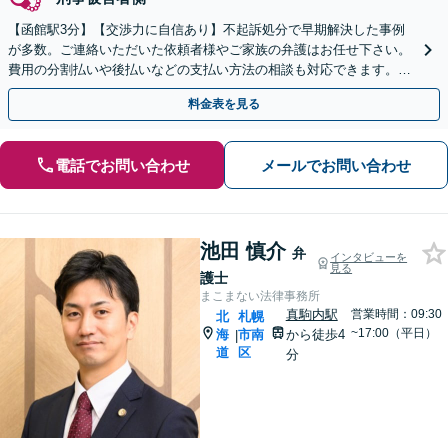
【函館駅3分】【交渉力に自信あり】不起訴処分で早期解決した事例
が多数。ご連絡いただいた依頼者様やご家族の弁護はお任せ下さい。
費用の分割払いや後払いなどの支払い方法の相談も対応できます。
【初回面談無料】【即日対応】【夜間土日対応】
料金表を見る
電話でお問い合わせ
メールでお問い合わせ
池田 慎介
弁
インタビューを
見る
護士
まこまない法律事務所
真駒内駅
営業時間：09:30
北
札幌
~17:00（平日）
海
市南
から徒歩4
|
道
区
分