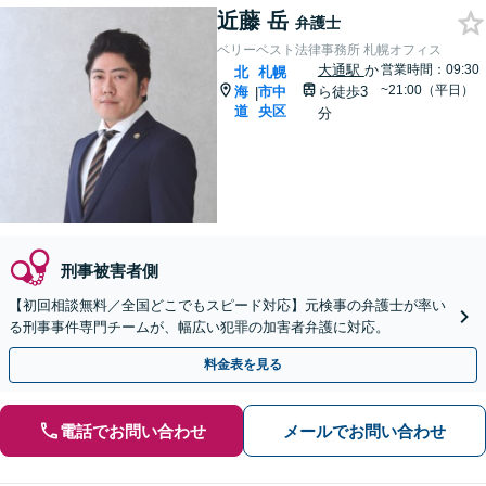
近藤 岳
弁護士
ベリーベスト法律事務所 札幌オフィス
大通駅
か
営業時間：09:30
北
札幌
~21:00（平日）
海
市中
ら徒歩3
|
道
央区
分
刑事被害者側
【初回相談無料／全国どこでもスピード対応】元検事の弁護士が率い
る刑事事件専門チームが、幅広い犯罪の加害者弁護に対応。
料金表を見る
電話でお問い合わせ
メールでお問い合わせ