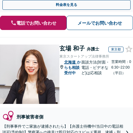
トします。【加害者側の相談専門】
料金表を見る
電話でお問い合わせ
メールでお問い合わせ
玄場 和子
弁護士
東京都
東京スタートアップ法律事務所
営業時間：0
北海道
か
面談方法(対面・
らも相談
電話・ビデオな
6:30~22:00
受付中
ど)は応相談
（平日）
刑事被害者側
【刑事事件でご家族が逮捕されたら】【弁護士待機中/当日中の電話相
談可(予約制)】警察署への接見は即日対応のスピード重視、逮捕・刑