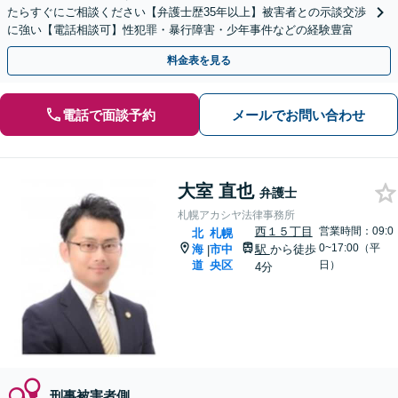
たらすぐにご相談ください【弁護士歴35年以上】被害者との示談交渉
に強い【電話相談可】性犯罪・暴行障害・少年事件などの経験豊富
料金表を見る
電話で面談予約
メールでお問い合わせ
大室 直也
弁護士
札幌アカシヤ法律事務所
西１５丁目
営業時間：09:0
北
札幌
0~17:00（平
海
市中
駅
から徒歩
|
道
央区
日）
4分
刑事被害者側