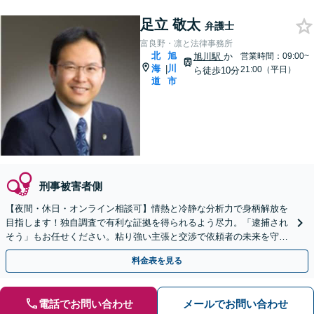
足立 敬太
弁護士
富良野・凛と法律事務所
北
旭
旭川駅
か
営業時間：09:00~
海
川
|
21:00（平日）
ら徒歩10分
道
市
刑事被害者側
【夜間・休日・オンライン相談可】情熱と冷静な分析力で身柄解放を
目指します！独自調査で有利な証拠を得られるよう尽力。「逮捕され
そう」もお任せください。粘り強い主張と交渉で依頼者の未来を守り
ます。
料金表を見る
電話でお問い合わせ
メールでお問い合わせ