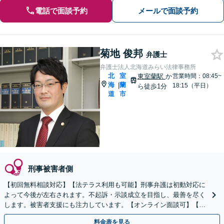
電話で面談予約
メールで面談予約
菊地 俊邦
弁護士
弁護士法人北海道みらい法律事務所
北
室
東室蘭駅
か
営業時間：08:45~
海
蘭
|
18:15（平日）
ら徒歩1分
道
市
刑事被害者側
【初回無料相談対応】【法テラス利用も可能】刑事弁護は初動対応に
よって今後が左右されます。不起訴・示談成立を目指し、最善を尽く
します。被害者支援にも注力しています。【オンライン面談可】【完
全個室で相談可】【東室蘭駅1分】
料金表を見る