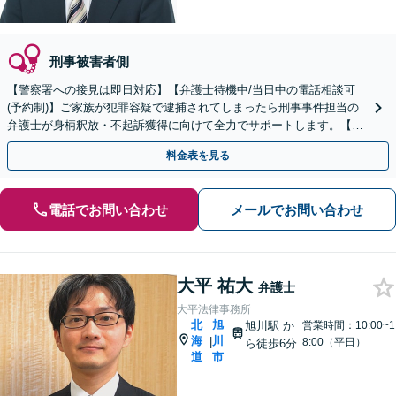
刑事被害者側
【警察署への接見は即日対応】【弁護士待機中/当日中の電話相談可
(予約制)】ご家族が犯罪容疑で逮捕されてしまったら刑事事件担当の
弁護士が身柄釈放・不起訴獲得に向けて全力でサポートします。【毎
月100名以上の相談実績】【札幌対応】
料金表を見る
電話でお問い合わせ
メールでお問い合わせ
大平 祐大
弁護士
大平法律事務所
北
旭
旭川駅
か
営業時間：10:00~1
海
川
|
8:00（平日）
ら徒歩6分
道
市