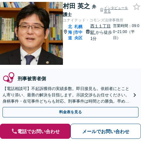
村田 英之
弁
インタビューを
見る
護士
ユナイテッド・コモンズ法律事務所
西１１丁目
営業時間：09:0
北
札幌
0~21:00（平
海
市中
駅
から徒歩
|
道
央区
日）
1分
刑事被害者側
【電話相談可】不起訴獲得の実績多数。即日接見も。依頼者にとこと
ん寄り添い、最善の解決を目指します。示談交渉もお任せください。
身柄事件・在宅事件どちらも対応。刑事事件は時間との勝負。早めに
ご相談ください【夜間・休日対応】
料金表を見る
電話でお問い合わせ
メールでお問い合わせ