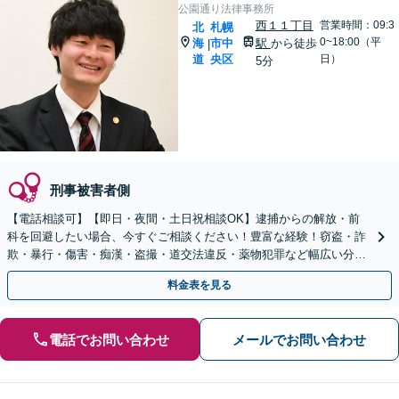
公園通り法律事務所
西１１丁目
営業時間：09:3
北
札幌
0~18:00（平
海
市中
駅
から徒歩
|
道
央区
日）
5分
刑事被害者側
【電話相談可】【即日・夜間・土日祝相談OK】逮捕からの解放・前
科を回避したい場合、今すぐご相談ください！豊富な経験！窃盗・詐
欺・暴行・傷害・痴漢・盗撮・道交法違反・薬物犯罪など幅広い分野
に対応可能！【秘密厳守】【東西線「西11丁目駅」5分】
料金表を見る
電話でお問い合わせ
メールでお問い合わせ