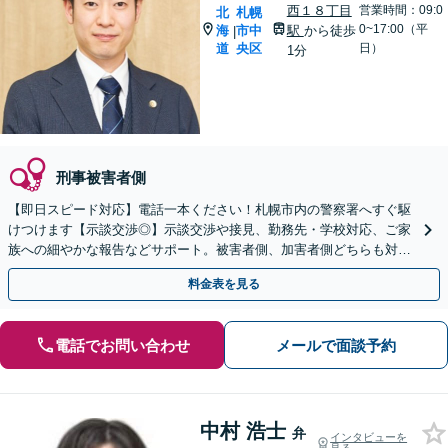
西１８丁目
営業時間：09:0
北
札幌
0~17:00（平
海
市中
駅
から徒歩
|
道
央区
日）
1分
刑事被害者側
【即日スピード対応】電話一本ください！札幌市内の警察署へすぐ駆
けつけます【示談交渉◎】示談交渉や接見、勤務先・学校対応、ご家
族への細やかな報告などサポート。被害者側、加害者側どちらも対応
可【秘密厳守】【WEB面談可】
料金表を見る
電話でお問い合わせ
メールで面談予約
中村 浩士
弁
インタビューを