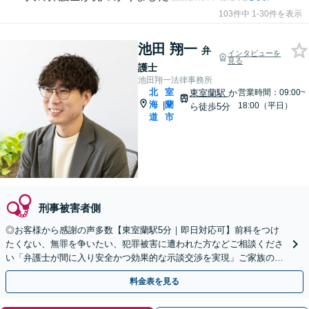
103件中 1-30件を表示
池田 翔一
弁
インタビューを
見る
護士
池田翔一法律事務所
北
室
東室蘭駅
か
営業時間：09:00~
海
蘭
|
18:00（平日）
ら徒歩5分
道
市
刑事被害者側
◎お客様から感謝の声多数【東室蘭駅5分｜即日対応可】前科をつけ
たくない、無罪を争いたい、犯罪被害に遭われた方などご相談くださ
い「弁護士が間に入り安全かつ効果的な示談交渉を実現」ご家族の方
へ／逮捕の連絡を受けたらすぐにご連絡を【夜間相談可】
料金表を見る