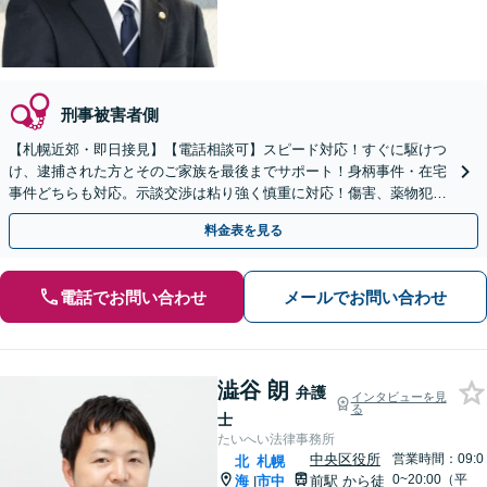
刑事被害者側
【札幌近郊・即日接見】【電話相談可】スピード対応！すぐに駆けつ
け、逮捕された方とそのご家族を最後までサポート！身柄事件・在宅
事件どちらも対応。示談交渉は粘り強く慎重に対応！傷害、薬物犯
罪、窃盗、詐欺、性犯罪など【秘密厳守・プライバシー配慮】
料金表を見る
電話でお問い合わせ
メールでお問い合わせ
澁谷 朗
弁護
インタビューを見
る
士
たいへい法律事務所
中央区役所
営業時間：09:0
北
札幌
0~20:00（平
海
市中
前駅
から徒
|