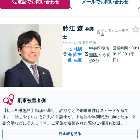
電話でお問い合わせ
メールでお問い合わせ
鈴江 遼
弁護
インタビューを見
る
士
たいへい法律事務所
中央区役所
営業時間：09:3
北
札幌
0~19:30（平
海
市中
前駅
から徒
|
道
央区
日）
歩3分
刑事被害者側
【初回相談無料】痴漢や暴行、詐欺などの刑事事件はスピードが命で
す。「話しやすい」と評判の弁護士が、不起訴や早期釈放に向けた示
談交渉などに尽力します。ご家族が逮捕された際のご相談も歓迎。Ｗ
ＥＢ面談可。一人で悩まずまずはご相談ください。
料金表を見る