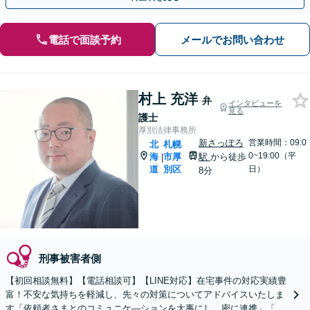
電話で面談予約
メールでお問い合わせ
村上 充洋
弁
インタビューを
見る
護士
厚別法律事務所
新さっぽろ
営業時間：09:0
北
札幌
0~19:00（平
海
市厚
駅
から徒歩
|
道
別区
日）
8分
刑事被害者側
【初回相談無料】【電話相談可】【LINE対応】在宅事件の対応実績豊
富！不安な気持ちを軽減し、先々の対策についてアドバイスいたしま
す「依頼者さまとのコミュニケ―ションを大事にし、密に連携」「示