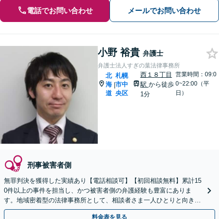
電話でお問い合わせ
メールでお問い合わせ
小野 裕貴
弁護士
弁護士法人すぎの葉法律事務所
西１８丁目
営業時間：09:0
北
札幌
0~22:00（平
海
市中
駅
から徒歩
|
道
央区
日）
1分
刑事被害者側
無罪判決を獲得した実績あり【電話相談可】【初回相談無料】累計15
0件以上の事件を担当し、かつ被害者側の弁護経験も豊富にありま
す。地域密着型の法律事務所として、相談者さま一人ひとりと向き合
い、「迅速かつ有利」な解決を目指します。
料金表を見る