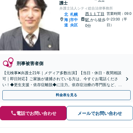
見る
護士
弁護士法人シティ総合法律事務所
西１１丁目
営業時間：09:0
北
札幌
0~23:00（平
海
市中
駅
から徒歩
|
道
央区
日）
0分
刑事被害者側
【元検事❌弁護士21年｜メディア多数出演】【当日・休日・夜間相談
可｜即日対応】ご家族が逮捕されている方は、今すぐお電話くださ
い！◆更生支援・依存症離脱◆に注力。依存症治療の専門医など、医
療機関と密に連携【初回相談無料／西11丁目駅直結】
料金表を見る
電話でお問い合わせ
メールでお問い合わせ