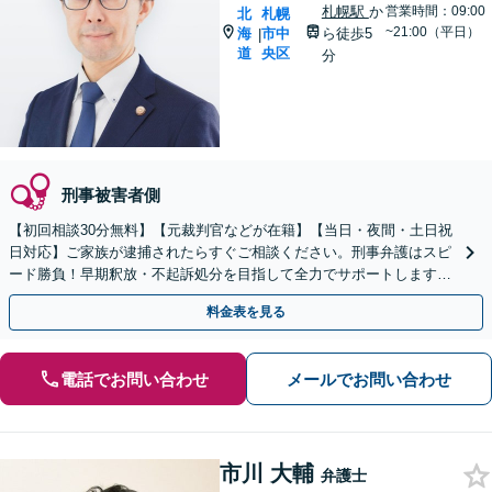
札幌駅
か
営業時間：09:00
北
札幌
~21:00（平日）
海
市中
ら徒歩5
|
道
央区
分
刑事被害者側
【初回相談30分無料】【元裁判官などが在籍】【当日・夜間・土日祝
日対応】ご家族が逮捕されたらすぐご相談ください。刑事弁護はスピ
ード勝負！早期釈放・不起訴処分を目指して全力でサポートします。
【スピード対応】
料金表を見る
電話でお問い合わせ
メールでお問い合わせ
市川 大輔
弁護士