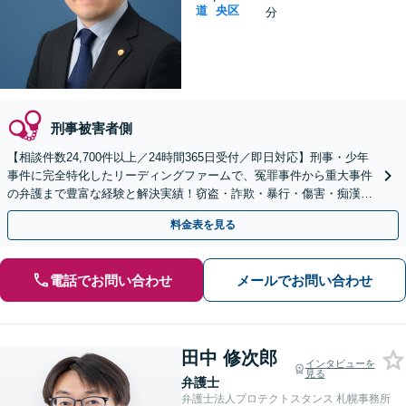
道
央区
分
刑事被害者側
【相談件数24,700件以上／24時間365日受付／即日対応】刑事・少年
事件に完全特化したリーディングファームで、冤罪事件から重大事件
の弁護まで豊富な経験と解決実績！窃盗・詐欺・暴行・傷害・痴漢・
盗撮・薬物犯罪など幅広い分野に対応可能です！
料金表を見る
電話でお問い合わせ
メールでお問い合わせ
田中 修次郎
インタビューを
見る
弁護士
弁護士法人プロテクトスタンス 札幌事務所