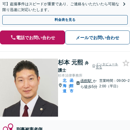
可】盗撮事件はスピードが重要であり、ご連絡をいただいたら可能な
限り迅速に対応いたします。
料金表を見る
電話でお問い合わせ
メールでお問い合わせ
杉本 元熙
弁
インタビューを
見る
護士
杉本法律事務所
北
函
函館駅
か
営業時間：09:00~2
海
館
|
2:00（平日）
ら徒歩5分
道
市
刑事被害者側