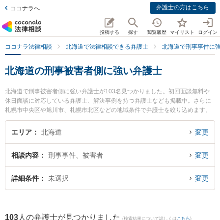
弁護士の方はこちら
ココナラへ
投稿する
探す
閲覧履歴
マイリスト
ログイン
ココナラ法律相談
北海道で法律相談できる弁護士
北海道で刑事事件に
北海道の刑事被害者側に強い弁護士
北海道で刑事被害者側に強い弁護士が103名見つかりました。初回面談無料や
休日面談に対応している弁護士、解決事例を持つ弁護士なども掲載中。さらに
札幌市中央区や旭川市、札幌市北区などの地域条件で弁護士を絞り込めます。
刑事事件に関係する加害者側や少年事件、再犯・前科あり等の細かな分野での
絞り込み検索もでき便利です。特に池田翔一法律事務所の池田 翔一弁護士や弁
エリア
北海道
変更
護士法人北海道みらい法律事務所の菊地 俊邦弁護士、ノースポール法律事務所
の平野 史人弁護士のプロフィール情報や弁護士費用、強みなどが注目されてい
相談内容
刑事事件、被害者
変更
ます。『北海道で土日や夜間に発生した刑事被害者側のトラブルを今すぐに弁
護士に相談したい』『刑事被害者側のトラブル解決の実績豊富な近くの弁護士
を検索したい』『初回相談無料で刑事被害者側を法律相談できる北海道内の弁
詳細条件
未選択
変更
護士に相談予約したい』などでお困りの相談者さんにおすすめです。
103
人の弁護士が見つかりました
(検索結果について詳しくは
こちら
)