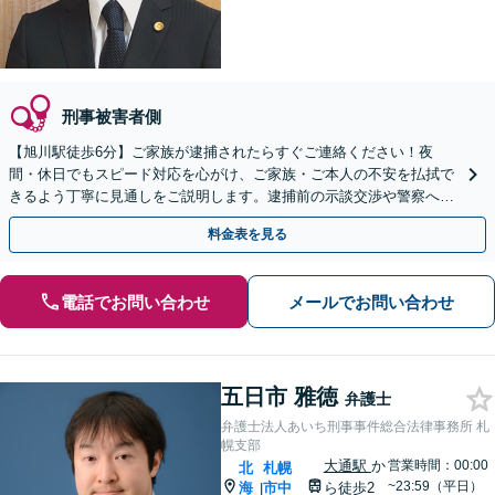
刑事被害者側
【旭川駅徒歩6分】ご家族が逮捕されたらすぐご連絡ください！夜
間・休日でもスピード対応を心がけ、ご家族・ご本人の不安を払拭で
きるよう丁寧に見通しをご説明します。逮捕前の示談交渉や警察への
出頭などのご相談もおまかせください。
料金表を見る
電話でお問い合わせ
メールでお問い合わせ
五日市 雅徳
弁護士
弁護士法人あいち刑事事件総合法律事務所 札
幌支部
大通駅
か
営業時間：00:00
北
札幌
~23:59（平日）
海
市中
ら徒歩2
|