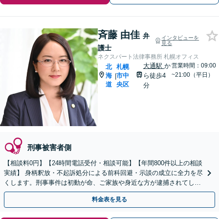
斉藤 由佳
弁
インタビューを
見る
護士
ネクスパート法律事務所 札幌オフィス
大通駅
か
営業時間：09:00
北
札幌
~21:00（平日）
海
市中
ら徒歩4
|
道
央区
分
刑事被害者側
【相談料0円】【24時間電話受付・相談可能】【年間800件以上の相談
実績】 身柄釈放・不起訴処分による前科回避・示談の成立に全力を尽
くします。刑事事件は初動が命、ご家族や身近な方が逮捕されてしま
ったら一刻も早くお電話ください。
料金表を見る