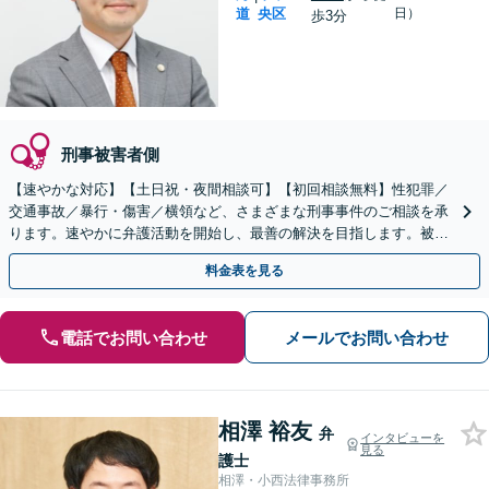
道
央区
日）
歩3分
刑事被害者側
【速やかな対応】【土日祝・夜間相談可】【初回相談無料】性犯罪／
交通事故／暴行・傷害／横領など、さまざまな刑事事件のご相談を承
ります。速やかに弁護活動を開始し、最善の解決を目指します。被害
者の方との示談交渉もお任せください。
料金表を見る
電話でお問い合わせ
メールでお問い合わせ
相澤 裕友
弁
インタビューを
見る
護士
相澤・小西法律事務所