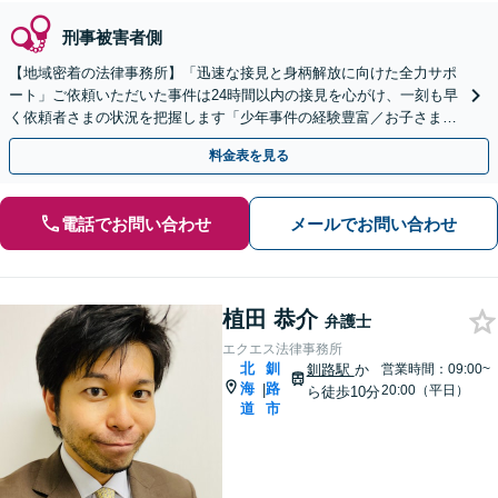
刑事被害者側
【地域密着の法律事務所】「迅速な接見と身柄解放に向けた全力サポ
ート」ご依頼いただいた事件は24時間以内の接見を心がけ、一刻も早
く依頼者さまの状況を把握します「少年事件の経験豊富／お子さまの
将来に不安を感じられている親御さまもぜひご相談を」
料金表を見る
電話でお問い合わせ
メールでお問い合わせ
植田 恭介
弁護士
エクエス法律事務所
北
釧
釧路駅
か
営業時間：09:00~
海
路
|
20:00（平日）
ら徒歩10分
道
市