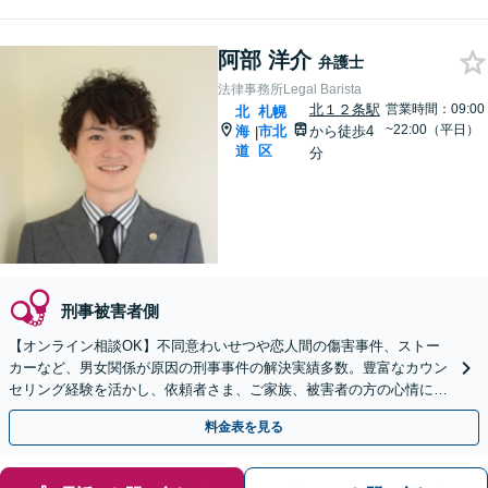
阿部 洋介
弁護士
法律事務所Legal Barista
北１２条駅
営業時間：09:00
北
札幌
~22:00（平日）
海
市北
から徒歩4
|
道
区
分
刑事被害者側
【オンライン相談OK】不同意わいせつや恋人間の傷害事件、ストー
カーなど、男女関係が原因の刑事事件の解決実績多数。豊富なカウン
セリング経験を活かし、依頼者さま、ご家族、被害者の方の心情に寄
り添った対応を心掛けます【休日相談可】【札幌駅5分】
料金表を見る