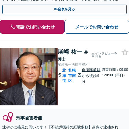
す【電話相談OK】【バスセンター前駅徒歩1分】
料金表を見る
電話でお問い合わせ
メールでお問い合わせ
尾崎 祐一
弁
インタビューを
見る
護士
尾崎祐一法律事務所
自衛隊前駅
営業時間：09:00
北
札幌
~20:00（平日）
海
市南
から徒歩8
|
道
区
分
刑事被害者側
速やかに接見に伺います！【不起訴獲得の経験多数】身内が逮捕され