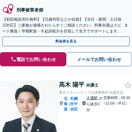
刑事被害者側
【初回相談30分無料】【元裁判官などが在籍】【当日・夜間・土日祝
日対応】ご家族が逮捕されたらすぐご相談ください。刑事弁護はスピ
ード勝負！早期釈放・不起訴処分を目指して全力でサポートします。
【スピード対応】
料金表を見る
電話でお問い合わせ
メールでお問い合わせ
髙木 陽平
弁護士
東京スタートアップ法律事務所 札幌支店
大通駅
か
営業時間：06:30
北
札幌
~22:00（平日）
海
市中
ら徒歩1
|
道
央区
分