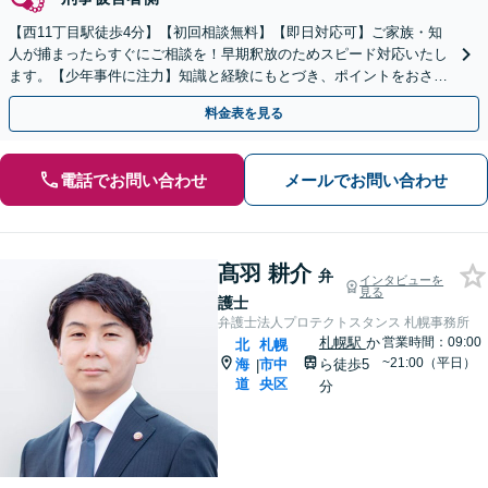
【西11丁目駅徒歩4分】【初回相談無料】【即日対応可】ご家族・知
人が捕まったらすぐにご相談を！早期釈放のためスピード対応いたし
ます。【少年事件に注力】知識と経験にもとづき、ポイントをおさえ
た事件処理を実施【完全個室】【休日・夜間相談可】
料金表を見る
電話でお問い合わせ
メールでお問い合わせ
髙羽 耕介
弁
インタビューを
見る
護士
弁護士法人プロテクトスタンス 札幌事務所
札幌駅
か
営業時間：09:00
北
札幌
~21:00（平日）
海
市中
ら徒歩5
|
道
央区
分