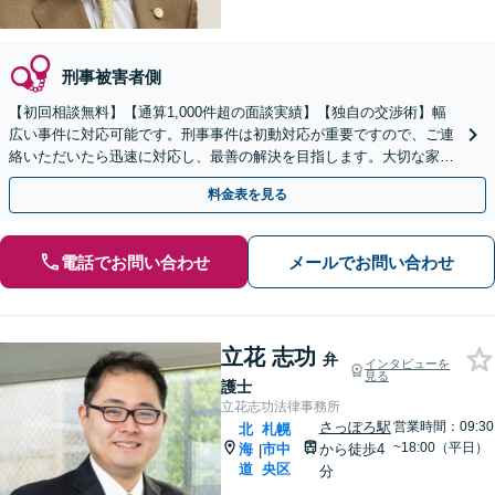
刑事被害者側
【初回相談無料】【通算1,000件超の面談実績】【独自の交渉術】幅
広い事件に対応可能です。刑事事件は初動対応が重要ですので、ご連
絡いただいたら迅速に対応し、最善の解決を目指します。大切な家族
や友人が逮捕されたら、すぐにご相談ください。
料金表を見る
電話でお問い合わせ
メールでお問い合わせ
立花 志功
弁
インタビューを
見る
護士
立花志功法律事務所
さっぽろ駅
営業時間：09:30
北
札幌
~18:00（平日）
海
市中
から徒歩4
|
道
央区
分