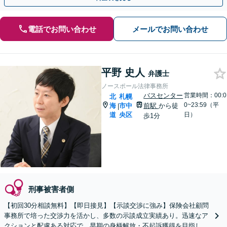
電話でお問い合わせ
メールでお問い合わせ
平野 史人
弁護士
ノースポール法律事務所
バスセンター
営業時間：00:0
北
札幌
0~23:59（平
海
市中
前駅
から徒
|
道
央区
日）
歩1分
刑事被害者側
【初回30分相談無料】【即日接見】【示談交渉に強み】保険会社顧問
事務所で培った交渉力を活かし、多数の示談成立実績あり。迅速なア
クションと配慮ある対応で、早期の身柄解放・不起訴獲得を目指しま