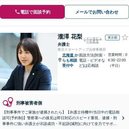
電話で面談予約
メールでお問い合わせ
瀧澤 花梨
東京都
インタビュ
ーを見る
弁護士
東京スタートアップ法律事務所
営業時間：0
北海道
か
面談方法(対面・
らも相談
電話・ビデオな
6:30~22:00
受付中
ど)は応相談
（平日）
刑事被害者側
【刑事事件でご家族が逮捕されたら】【弁護士待機中/当日中の電話相
談可(予約制)】警察署への接見は即日対応のスピード重視、逮捕・刑
事事件に強い弁護士が示談成功・不起訴(減刑)に向けて全力でサポー