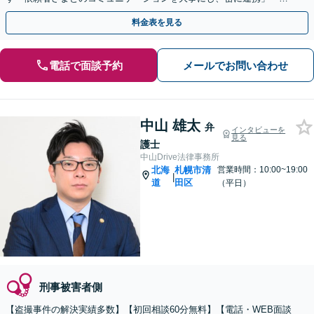
談交渉はすべて窓口になり対応」【休日・夜間相談可】
料金表を見る
電話で面談予約
メールでお問い合わせ
中山 雄太
弁
インタビューを
見る
護士
中山Drive法律事務所
北海
札幌市清
営業時間：10:00~19:00
|
道
田区
（平日）
刑事被害者側
【盗撮事件の解決実績多数】【初回相談60分無料】【電話・WEB面談