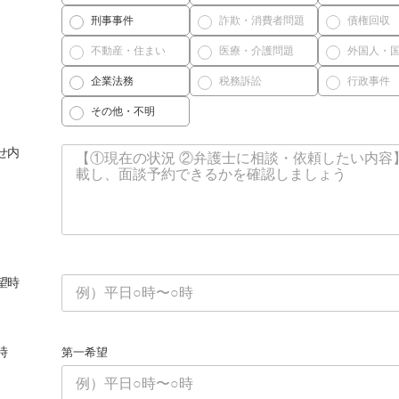
刑事事件
詐欺・消費者問題
債権回収
不動産・住まい
医療・介護問題
外国人・
企業法務
税務訴訟
行政事件
その他・不明
せ内
望時
時
第一希望