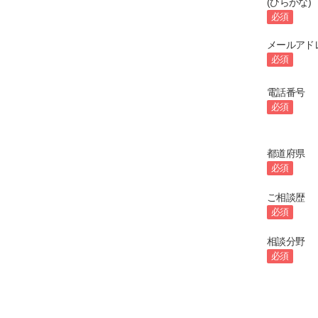
(ひらがな)
必須
メールアド
必須
電話番号
必須
都道府県
必須
ご相談歴
必須
相談分野
必須