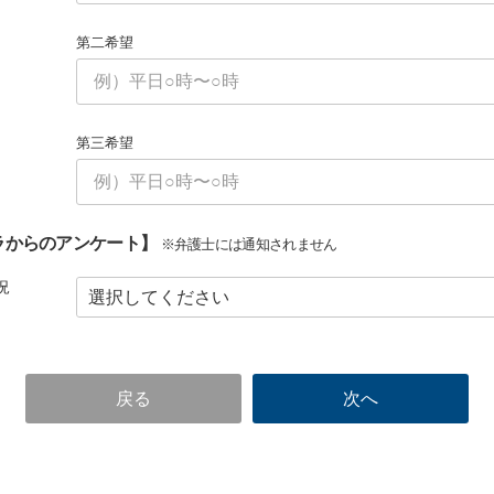
第二希望
第三希望
ラからのアンケート】
※弁護士には通知されません
況