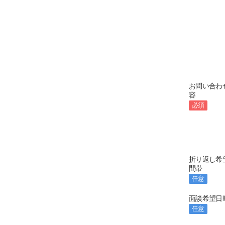
お問い合わ
容
必須
折り返し希
間帯
任意
面談希望日
任意