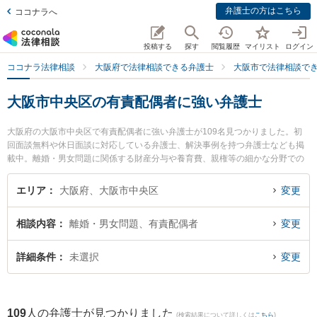
弁護士の方はこちら
ココナラへ
投稿する
探す
閲覧履歴
マイリスト
ログイン
ココナラ法律相談
大阪府で法律相談できる弁護士
大阪市で法律相談で
大阪市中央区の有責配偶者に強い弁護士
大阪府の大阪市中央区で有責配偶者に強い弁護士が109名見つかりました。初
回面談無料や休日面談に対応している弁護士、解決事例を持つ弁護士なども掲
載中。離婚・男女問題に関係する財産分与や養育費、親権等の細かな分野での
絞り込み検索もでき便利です。特に蒼星法律事務所の大亀 将生弁護士や冬夏法
律事務所の大崎 幸宏弁護士、一道法律事務所の浦野 智文弁護士のプロフィール
エリア
大阪府、大阪市中央区
変更
情報や弁護士費用、強みなどが注目されています。『大阪市中央区で土日や夜
間に発生した有責配偶者のトラブルを今すぐに弁護士に相談したい』『有責配
相談内容
離婚・男女問題、有責配偶者
変更
偶者のトラブル解決の実績豊富な近くの弁護士を検索したい』『初回相談無料
で有責配偶者を法律相談できる大阪市中央区内の弁護士に相談予約したい』な
どでお困りの相談者さんにおすすめです。
詳細条件
未選択
変更
109
人の弁護士が見つかりました
(検索結果について詳しくは
こちら
)