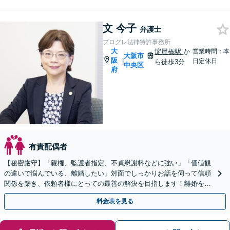
文 今子
弁護士
プログレ法律特許事務所
大
淀屋橋駅
か
営業時間：本
大阪市
阪
|
日定休日
ら徒歩3分
中央区
府
有責配偶者
【秘密厳守】「親権、監護者指定、不貞慰謝料などに強い」「価値観
の違いで悩んでいる、離婚したい」対面でしっかりお話を伺って信頼
関係を築き、依頼者様にとっての最善の解決を目指します！離婚を考
えている段階でもご相談ください。
料金表を見る