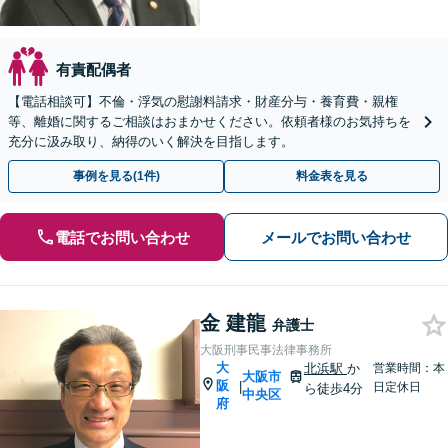
有責配偶者
【電話相談可】不倫・浮気の慰謝料請求・財産分与・養育費・親権
等、離婚に関するご相談はおまかせください。依頼者様のお気持ちを
充分に汲み取り、納得のいく解決を目指します。
事例を見る(1件)
料金表を見る
電話でお問い合わせ
メールでお問い合わせ
金 建龍
弁護士
大阪刑事民事法律事務所
大
北浜駅
か
営業時間：本
大阪市
阪
|
日定休日
ら徒歩4分
中央区
府