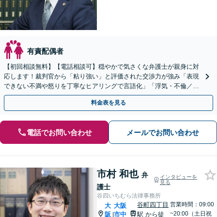
有責配偶者
【初回相談無料】【電話相談可】穏やかで気さくな弁護士が親身に対
応します！裁判官から「粘り強い」と評価された交渉力が強み「表現
できない不満や怒りを丁寧なヒアリングで言語化」「浮気・不倫／慰
謝料請求サポート」【子連れ相談可】【休日・夜間相談可】
料金表を見る
電話でお問い合わせ
メールでお問い合わせ
市村 和也
弁
インタビューを
見る
護士
谷四いちむら法律事務所
谷町四丁目
営業時間：09:00
大
大阪
~20:00（土日祝
阪
市中
駅
から徒
|