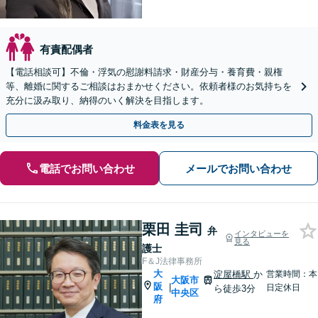
有責配偶者
【電話相談可】不倫・浮気の慰謝料請求・財産分与・養育費・親権
等、離婚に関するご相談はおまかせください。依頼者様のお気持ちを
充分に汲み取り、納得のいく解決を目指します。
料金表を見る
電話でお問い合わせ
メールでお問い合わせ
栗田 圭司
弁
インタビューを
見る
護士
F＆J法律事務所
大
淀屋橋駅
か
営業時間：本
大阪市
阪
|
日定休日
ら徒歩3分
中央区
府