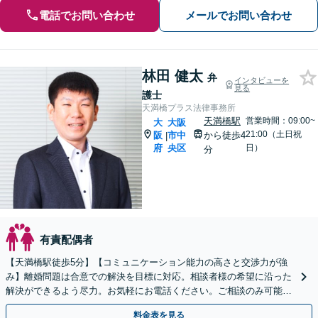
電話でお問い合わせ
メールでお問い合わせ
林田 健太
弁
インタビューを
見る
護士
天満橋プラス法律事務所
天満橋駅
営業時間：09:00~
大
大阪
21:00（土日祝
阪
市中
から徒歩4
|
府
央区
日）
分
有責配偶者
【天満橋駅徒歩5分】【コミュニケーション能力の高さと交渉力が強
み】離婚問題は合意での解決を目標に対応。相談者様の希望に沿った
解決ができるよう尽力。お気軽にお電話ください。ご相談のみ可能
【初回面談30分無料】【夜間・休日対応可】【出張相談可】
料金表を見る