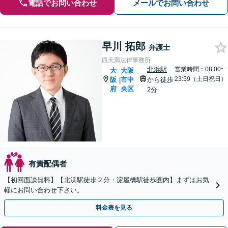
電話でお問い合わせ
メールでお問い合わせ
早川 拓郎
弁護士
西天満法律事務所
北浜駅
営業時間：08:00~
大
大阪
23:59（土日祝日）
阪
市中
から徒歩
|
府
央区
2分
有責配偶者
【初回面談無料】【北浜駅徒歩２分・淀屋橋駅徒歩圏内】まずはお気
軽にお問い合わせ下さい。
料金表を見る