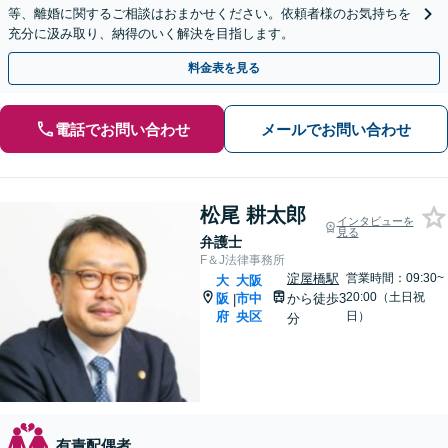
等、離婚に関するご相談はおまかせください。依頼者様のお気持ちを
充分に汲み取り、納得のいく解決を目指します。
料金表を見る
電話でお問い合わせ
メールでお問い合わせ
松尾 耕太郎
インタビューを
見る
弁護士
F＆J法律事務所
淀屋橋駅
営業時間：09:30~
大
大阪
20:00（土日祝
阪
市中
から徒歩3
|
府
央区
日）
分
有責配偶者