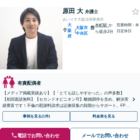
原田 大
弁護士
あいりす大阪法律事務所
大
本町駅
か
営業時間：本
大阪市
阪
|
日定休日
ら徒歩2分
中央区
府
有責配偶者
【メディア掲載実績あり】【「とても話しやすかった」の声多数】
【初回面談無料】【セカンドオピニオン可】離婚調停を含め、解決実
績豊富です！不倫の慰謝料請求は証拠収集の段階からサポート。FP資
格を活かし離婚後の生活設計までサポート
事例を見る(1件)
料金表を見る
電話でお問い合わせ
メールでお問い合わせ