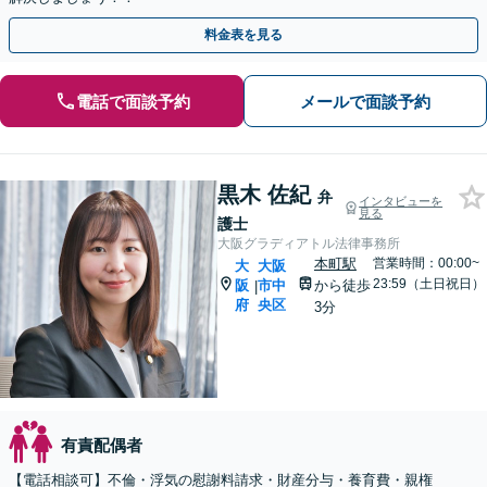
料金表を見る
電話で面談予約
メールで面談予約
黒木 佐紀
弁
インタビューを
見る
護士
大阪グラディアトル法律事務所
本町駅
営業時間：00:00~
大
大阪
23:59（土日祝日）
阪
市中
から徒歩
|
府
央区
3分
有責配偶者
【電話相談可】不倫・浮気の慰謝料請求・財産分与・養育費・親権