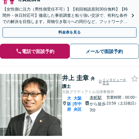
【女性側に注力（男性側受任不可）】【初回相談原則30分無料】【時
間外・休日対応可】徹底した事前調査と粘り強い交渉で、有利な条件
での解決を目指します。荷物引き取りへの同行など、フットワーク軽
く親身に寄り添います【天満橋駅1分】
料金表を見る
電話で面談予約
メールで面談予約
井上 圭章
弁
インタビューを
見る
護士
大阪グラディアトル法律事務所
本町駅
営業時間：00:00~
大
大阪
23:59（土日祝日）
阪
市中
から徒歩
|
府
央区
3分