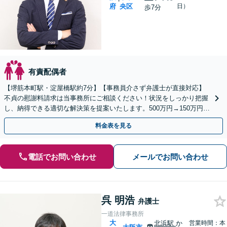
府
央区
日）
歩7分
有責配偶者
【堺筋本町駅・淀屋橋駅約7分】【事務員介さず弁護士が直接対応】
不貞の慰謝料請求は当事務所にご相談ください！状況をしっかり把握
し、納得できる適切な解決策を提案いたします。500万円→150万円へ
の減額交渉成功事例あり【電話／メール相談可】
料金表を見る
電話でお問い合わせ
メールでお問い合わせ
呉 明浩
弁護士
一道法律事務所
大
北浜駅
か
営業時間：本