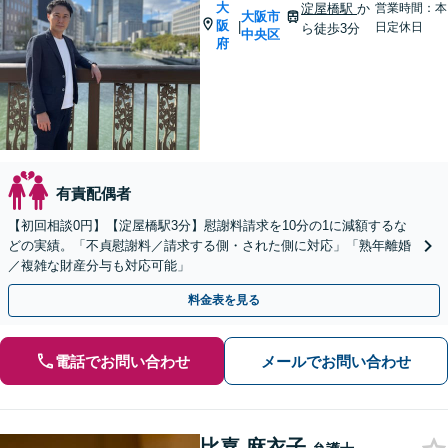
大
淀屋橋駅
か
営業時間：本
大阪市
阪
|
日定休日
ら徒歩3分
中央区
府
有責配偶者
【初回相談0円】【淀屋橋駅3分】慰謝料請求を10分の1に減額するな
どの実績。「不貞慰謝料／請求する側・された側に対応」「熟年離婚
／複雑な財産分与も対応可能」
料金表を見る
電話でお問い合わせ
メールでお問い合わせ
比嘉 麻衣子