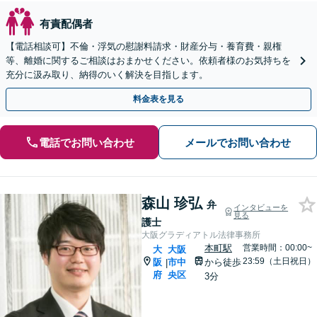
有責配偶者
【電話相談可】不倫・浮気の慰謝料請求・財産分与・養育費・親権
等、離婚に関するご相談はおまかせください。依頼者様のお気持ちを
充分に汲み取り、納得のいく解決を目指します。
料金表を見る
電話でお問い合わせ
メールでお問い合わせ
森山 珍弘
弁
インタビューを
見る
護士
大阪グラディアトル法律事務所
本町駅
営業時間：00:00~
大
大阪
23:59（土日祝日）
阪
市中
から徒歩
|
府
央区
3分