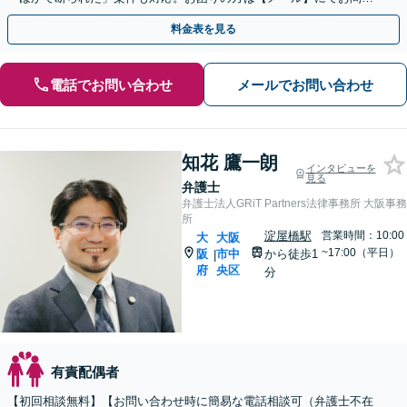
合わせください【北浜駅3分】
料金表を見る
電話でお問い合わせ
メールでお問い合わせ
知花 鷹一朗
インタビューを
見る
弁護士
弁護士法人GRiT Partners法律事務所 大阪事務
所
淀屋橋駅
営業時間：10:00
大
大阪
~17:00（平日）
阪
市中
から徒歩1
|
府
央区
分
有責配偶者
【初回相談無料】【お問い合わせ時に簡易な電話相談可（弁護士不在