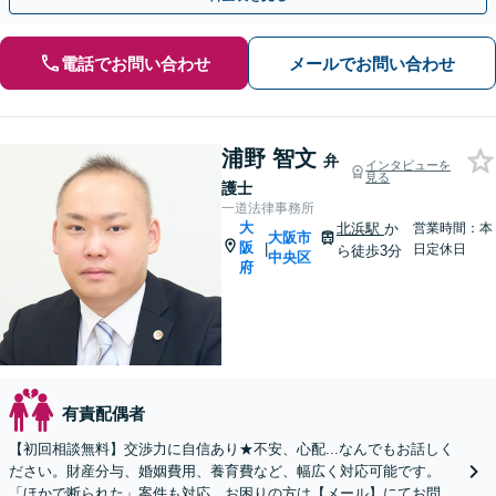
電話でお問い合わせ
メールでお問い合わせ
浦野 智文
弁
インタビューを
見る
護士
一道法律事務所
大
北浜駅
か
営業時間：本
大阪市
阪
|
日定休日
ら徒歩3分
中央区
府
有責配偶者
【初回相談無料】交渉力に自信あり★不安、心配...なんでもお話しく
ださい。財産分与、婚姻費用、養育費など、幅広く対応可能です。
「ほかで断られた」案件も対応。お困りの方は【メール】にてお問い