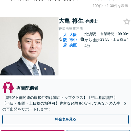
109件中 1-30件を表示
大亀 将生
弁護士
蒼星法律事務所
北浜駅
営業時間：09:00~
大
大阪
23:55（土日祝日）
阪
市中
から徒歩
|
府
央区
4分
有責配偶者
【離婚/不倫関連の取扱件数は関西トップクラス】【初回相談無料】
【当日・夜間・土日祝の相談可】豊富な経験を活かしてあなたの人生
の再出発をサポートします！
料金表を見る