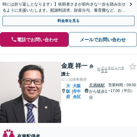
時には折り返しとなります）】依頼者さまが前向きな一歩を踏み出せ
るように支援いたします。慰謝料請求、財産分与、養育費など、お困
りの点について、最善の解決策をご提案します。
料金表を見る
電話でお問い合わせ
メールでお問い合わせ
金鹿 祥一
弁
インタビューを
見る
護士
ロン法律事務所
天満橋駅
営業時間：09:00
大
大阪
~17:00（平日）
阪
市中
から徒歩1
|
府
央区
分
有責配偶者