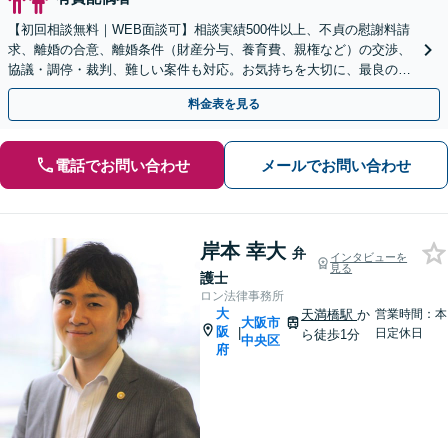
【初回相談無料｜WEB面談可】相談実績500件以上、不貞の慰謝料請
求、離婚の合意、離婚条件（財産分与、養育費、親権など）の交渉、
協議・調停・裁判、難しい案件も対応。お気持ちを大切に、最良の解
決へ導きます【弁護士歴15年以上｜子連れ相談可】
料金表を見る
電話でお問い合わせ
メールでお問い合わせ
岸本 幸大
弁
インタビューを
見る
護士
ロン法律事務所
大
天満橋駅
か
営業時間：本
大阪市
阪
|
日定休日
ら徒歩1分
中央区
府