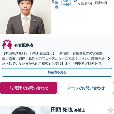
大阪市
阪
|
日定休日
ら徒歩3分
中央区
府
有責配偶者
【初回相談無料】【WEB面談対応】「男性側・女性側双方の実績豊
富」協議・調停・裁判どのフェーズからもご相談ください。離婚を決
意されていない方からのご相談もお受けします「慰謝料／財産分与／
養育費・面会交流／婚姻費用ほか」【休日・夜間相談可】
料金表を見る
電話でお問い合わせ
メールでお問い合わせ
田頭 拓也
弁護士