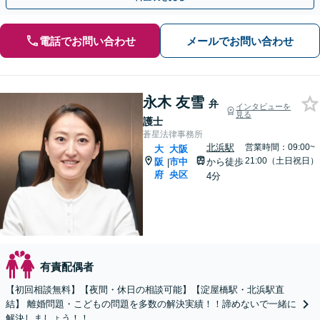
電話でお問い合わせ
メールでお問い合わせ
永木 友雪
弁
インタビューを
見る
護士
蒼星法律事務所
北浜駅
営業時間：09:00~
大
大阪
21:00（土日祝日）
阪
市中
から徒歩
|
府
央区
4分
有責配偶者
【初回相談無料】【夜間・休日の相談可能】【淀屋橋駅・北浜駅直
結】 離婚問題・こどもの問題を多数の解決実績！！諦めないで一緒に
解決しましょう！！