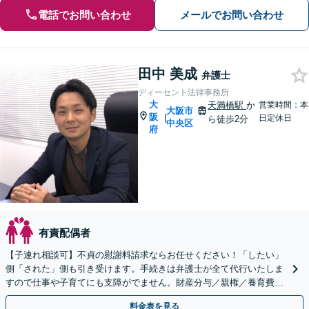
電話でお問い合わせ
メールでお問い合わせ
田中 美成
弁護士
ディーセント法律事務所
大
天満橋駅
か
営業時間：本
大阪市
阪
|
日定休日
ら徒歩2分
中央区
府
有責配偶者
【子連れ相談可】不貞の慰謝料請求ならお任せください！「したい」
側「された」側も引き受けます。手続きは弁護士が全て代行いたしま
すので仕事や子育てにも支障がでません。財産分与／親権／養育費／
幅広く対応【初回面談無料】【休日面談可】
料金表を見る