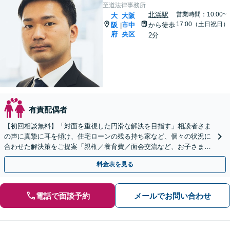
至道法律事務所
北浜駅
営業時間：10:00~
大
大阪
17:00（土日祝日）
阪
市中
から徒歩
|
府
央区
2分
有責配偶者
【初回相談無料】「対面を重視した円滑な解決を目指す」相談者さま
の声に真摯に耳を傾け、住宅ローンの残る持ち家など、個々の状況に
合わせた解決策をご提案「親権／養育費／面会交流など、お子さまの
重要な問題に真摯に向き合います」【休日・夜間相談可】
料金表を見る
電話で面談予約
メールでお問い合わせ