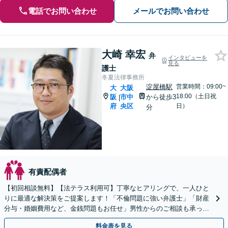
電話でお問い合わせ
メールでお問い合わせ
大崎 幸宏
弁
インタビューを
見る
護士
冬夏法律事務所
淀屋橋駅
営業時間：09:00~
大
大阪
18:00（土日祝
阪
市中
から徒歩3
|
府
央区
日）
分
有責配偶者
【初回相談無料】【法テラス利用可】丁寧なヒアリングで、一人ひと
りに最適な解決策をご提案します！「不倫問題に強い弁護士」「財産
分与・婚姻費用など、金銭問題もお任せ」男性からのご相談も承って
おります【夜間・休日面談可】【淀屋橋駅・北浜駅5分】
料金表を見る