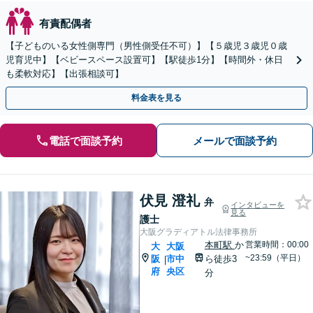
有責配偶者
【子どものいる女性側専門（男性側受任不可）】【５歳児３歳児０歳
児育児中】【ベビースペース設置可】【駅徒歩1分】【時間外・休日
も柔軟対応】【出張相談可】
料金表を見る
電話で面談予約
メールで面談予約
伏見 澄礼
弁
インタビューを
見る
護士
大阪グラディアトル法律事務所
本町駅
か
営業時間：00:00
大
大阪
~23:59（平日）
阪
市中
ら徒歩3
|
府
央区
分