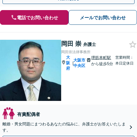
電話でお問い合わせ
メールでお問い合わせ
岡田 崇
弁護士
岡田崇法律事務所
大
堺筋本町駅
営業時間：
大阪市
阪
|
本日定休日
から徒歩5分
中央区
府
有責配偶者
離婚・男女問題にまつわるあなたの悩みに、弁護士がお答えいたしま
す。