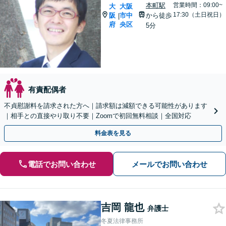
本町駅
営業時間：09:00~
大
大阪
17:30（土日祝日）
阪
市中
から徒歩
|
府
央区
5分
有責配偶者
不貞慰謝料を請求された方へ｜請求額は減額できる可能性があります
｜相手との直接やり取り不要｜Zoomで初回無料相談｜全国対応
料金表を見る
電話でお問い合わせ
メールでお問い合わせ
吉岡 龍也
弁護士
冬夏法律事務所