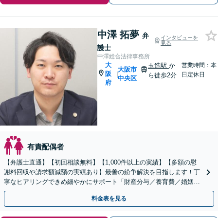
中澤 拓夢
弁
インタビューを
見る
護士
中澤総合法律事務所
大
玉造駅
か
営業時間：本
大阪市
阪
|
日定休日
ら徒歩2分
中央区
府
有責配偶者
【弁護士直通】【初回相談無料】【1,000件以上の実績】【多額の慰
謝料回収や請求額減額の実績あり】最善の紛争解決を目指します！丁
寧なヒアリングできめ細やかにサポート「財産分与／養育費／婚姻費
用／親権／面会交流／不貞の慰謝料請求ほか
料金表を見る