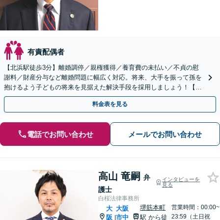
有責配偶者
【北浜駅徒歩3分】離婚調停／親権獲得／養育費の未払い／不貞の慰
謝料／財産分与など離婚問題に幅広く対応。将来、大手を振って孫を
抱けるよう子どもの将来を見据えた解決手段を採用しましょう！【初
回相談無料】
料金表を見る
電話でお問い合わせ
メールでお問い合わせ
高山 竜嗣
弁
インタビューを
見る
護士
白桜法律事務所
堺筋本町
営業時間：00:00~
大
大阪
23:59（土日祝
阪
市中
駅
から徒
|