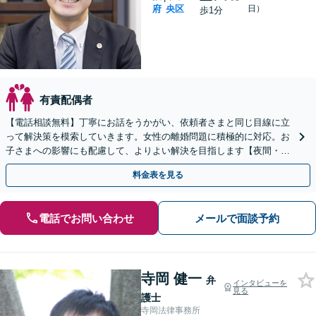
府
央区
日）
歩1分
有責配偶者
【電話相談無料】丁寧にお話をうかがい、依頼者さまと同じ目線に立
って解決策を模索していきます。女性の離婚問題に積極的に対応。お
子さまへの影響にも配慮して、よりよい解決を目指します【夜間・休
日の相談可能】【谷町四丁目駅10秒】
料金表を見る
電話でお問い合わせ
メールで面談予約
寺岡 健一
弁
インタビューを
見る
護士
寺岡法律事務所