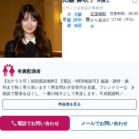
弁護士
エヴィス法律会計事務所
淀屋橋駅
営業時間：09:30
大
大阪
~17:00（平日）
阪
市中
から徒歩2
|
府
央区
分
有責配偶者
【法テラス可｜初回面談無料】【電話・WEB相談可】協議・調停・裁
判まで熱く寄り添います！男女問わず全世代を支援。フレンドリーな
面談で緊張をほぐし、一番の味方として奔走します。不貞慰謝料／請
求したい・された両方対応【税理士と連携】【休日対応】
料金表を見る
電話でお問い合わせ
メールでお問い合わせ