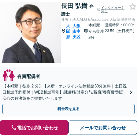
長田 弘樹
弁
インタビューを
見る
護士
弁護士法人ALG＆Associates 大阪法律事務所
本町駅
営業時間：00:00~
大
大阪
23:59（土日祝日）
阪
市中
から徒歩
|
府
央区
2分
有責配偶者
【本町駅｜徒歩 2 分】【来所・オンライン法律相談30分無料｜土日祝
日相談予約受付｜WEB相談可能】慰謝料/財産分与/親権/養育費/別居
安心の解決策をご提案いたします
料金表を見る
電話でお問い合わせ
メールでお問い合わせ