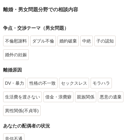
離婚・男女問題分野での相談内容
争点・交渉テーマ（男女問題）
不倫慰謝料
ダブル不倫
婚約破棄
中絶
子の認知
婚外の妊娠
離婚原因
DV・暴力
性格の不一致
セックスレス
モラハラ
生活費を渡さない
借金・浪費癖
親族関係
悪意の遺棄
異性関係(不貞等)
あなたの配偶者の状況
音信不通