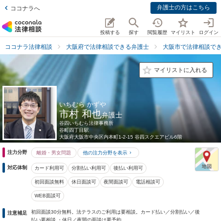
弁護士の方はこちら
ココナラへ
投稿する
探す
閲覧履歴
マイリスト
ログイン
ココナラ法律相談
大阪府で法律相談できる弁護士
大阪市で法律相談で
マイリストに入れる
いちむら かずや
市村 和也
弁護士
谷四いちむら法律事務所
谷町四丁目駅
大阪府
大阪市中央区内本町1-2-15 谷四スクエアビル6階
注力分野
離婚・男女問題
他の注力分野を表示
対応体制
カード利用可
分割払い利用可
後払い利用可
初回面談無料
休日面談可
夜間面談可
電話相談可
WEB面談可
初回面談30分無料。法テラスのご利用は要相談。カード払い／分割払い／後
注意補足
払い要相談 ・休日／夜間の面談は要予約。