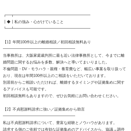
┏━┳━━━━━━━━━━━━━━━━━━━━
┃◆┃私の強み・心がけていること
┗━┻━━━━━━━━━━━━━━━━━━━━
【1】年間100件以上の離婚相談／初回相談無料あり
━━━━━━━━━━━━━━━━━━━
当事務所は、大阪家庭裁判所に最も近い法律事務所として、今までに離
婚問題に関するお悩みを多数、解決へと導いてまいりました。
不倫問題・DV・モラハラ・親権・養育費など、幅広い事案を取り扱って
おり、現在は年間100件以上のご相談をいただいております。
別居前からご相談いただければ、離婚するタイミングや証拠集めに関す
るアドバイスも可能です。
初回相談無料もありますので、ぜひお気軽にお問い合わせください。
【2】不貞慰謝料請求に強い／証拠集めから助言
━━━━━━━━━━━━━━━━━━━
私は不貞慰謝料請求について、豊富な経験とノウハウがあります。
請求する側のご依頼では有効な証拠集めのアドバイスから、協議→調停