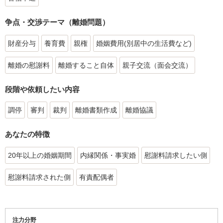
争点・交渉テーマ（離婚問題）
財産分与
養育費
親権
婚姻費用(別居中の生活費など)
離婚の慰謝料
離婚すること自体
親子交流（面会交流）
段階や依頼したい内容
調停
審判
裁判
離婚書類作成
離婚協議
あなたの特徴
20年以上の婚姻期間
内縁関係・事実婚
慰謝料請求したい側
慰謝料請求された側
有責配偶者
注力分野