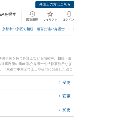
弁護士の方はこちら
&Aを探す
閲覧履歴
マイリスト
ログイン
京都市中京区で相続・遺言に強い弁護士
京都市中京区で遺言執行者の選任に
解決事例を持つ弁護士なども掲載中。相続・遺
律事務所の川﨑 聡介弁護士や法律事務所なぎ
す。『京都市中京区で土日や夜間に発生した遺言
たい』『初回相談無料で遺言執行者の選任を法律
変更
変更
変更