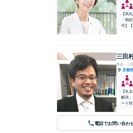
【烏丸
「相続
可】【
三田村
西谷・三
京都
【丸太
解決」
ード対
電話でお問い合わ