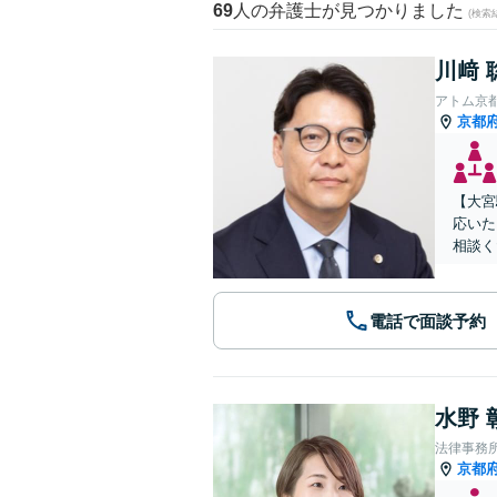
69
人の弁護士が見つかりました
(検索
川﨑 
アトム京
京都
【大宮
応いた
相談く
電話で面談予約
水野 
法律事務
京都