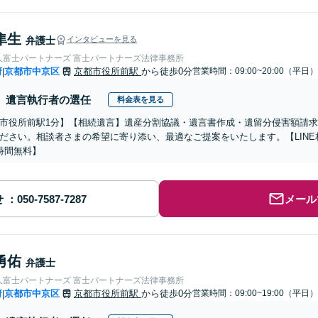
隼生
弁護士
インタビューを見る
人富士パートナーズ 富士パートナーズ法律事務所
府
京都市中京区
京都市役所前駅
から徒歩0分
営業時間：09:00~20:00（平日）
|
遺言執行者の選任
料金表を見る
市役所前駅1分】【相続遺言】遺産分割協議・遺言書作成・遺留分侵害額請
ださい。相談者さまの希望に寄り添い、最適なご提案をいたします。【LIN
時間無料】
せ
メール
勇佑
弁護士
人富士パートナーズ 富士パートナーズ法律事務所
府
京都市中京区
京都市役所前駅
から徒歩0分
営業時間：09:00~19:00（平日）
|