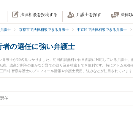
法律相談を投稿する
弁護士を探す
法律Q
弁護士
京都市で法律相談できる弁護士
中京区で法律相談できる弁護士
行者の選任に強い弁護士
い弁護士が69名見つかりました。初回面談無料や休日面談に対応している弁護士、
相続、遺産分割等の細かな分野での絞り込み検索もでき便利です。特にアトム京都法
の三田村 智彦弁護士のプロフィール情報や弁護士費用、強みなどが注目されていま
談したい』『遺言執行者の選任のトラブル解決の実績豊富な近くの弁護士を検索し
したい』などでお困りの相談者さんにおすすめです。
選任