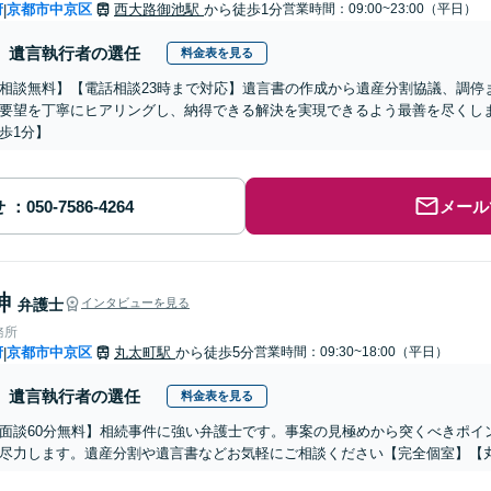
府
京都市中京区
西大路御池駅
から徒歩1分
営業時間：09:00~23:00（平日）
|
遺言執行者の選任
料金表を見る
相談無料】【電話相談23時まで対応】遺言書の作成から遺産分割協議、調停
要望を丁寧にヒアリングし、納得できる解決を実現できるよう最善を尽くし
歩1分】
せ
メール
紳
弁護士
インタビューを見る
務所
府
京都市中京区
丸太町駅
から徒歩5分
営業時間：09:30~18:00（平日）
|
遺言執行者の選任
料金表を見る
面談60分無料】相続事件に強い弁護士です。事案の見極めから突くべきポイ
尽力します。遺産分割や遺言書などお気軽にご相談ください【完全個室】【