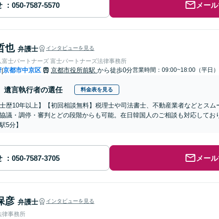
せ
メール
哲也
弁護士
インタビューを見る
人富士パートナーズ 富士パートナーズ法律事務所
府
京都市中京区
京都市役所前駅
から徒歩0分
営業時間：09:00~18:00（平日）
|
遺言執行者の選任
料金表を見る
士歴10年以上】【初回相談無料】税理士や司法書士、不動産業者などとスム
協議・調停・審判とどの段階からも可能。在日韓国人のご相談も対応してお
駅5分】
せ
メール
保彦
弁護士
インタビューを見る
法律事務所