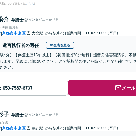
結果について詳しくは
こちら
)
聡介
弁護士
インタビューを見る
都法律事務所
府
京都市中京区
大宮駅
から徒歩4分
営業時間：09:00~21:00（平日）
|
遺言執行者の選任
料金表を見る
駅4分】【弁護士歴15年以上】【初回相談30分無料】遺留分侵害額請求、不
します。早めにご相談いただくことで親族間の争いを防ぐことが可能です。
ださい。
メール
彰子
弁護士
インタビューを見る
所なぎ
府
京都市中京区
烏丸駅
から徒歩4分
営業時間：09:00~18:00（平日）
|