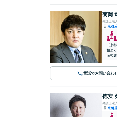
菊岡 
弁護士法
京都
【京都
相談く
面談1
電話でお問い合わ
徳安 
弁護士法
京都