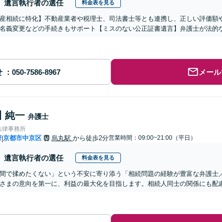
遺言執行者の選任
料金表を見る
産相続に特化】不動産業者や税理士、司法書士等とも連携し、正しい評価額
名義変更などの手続きもサポート【ミスのない公正証書遺言】弁護士が法的
せ
メール
 純一
弁護士
法律事務所
府
京都市中京区
烏丸駅
から徒歩2分
営業時間：09:00~21:00（平日）
|
遺言執行者の選任
料金表を見る
間で揉めたくない」という不安に寄り添う「相続問題の経験が豊富な弁護士
さまの意向を第一に、利益の最大化を目指します。相続人同士の関係にも配