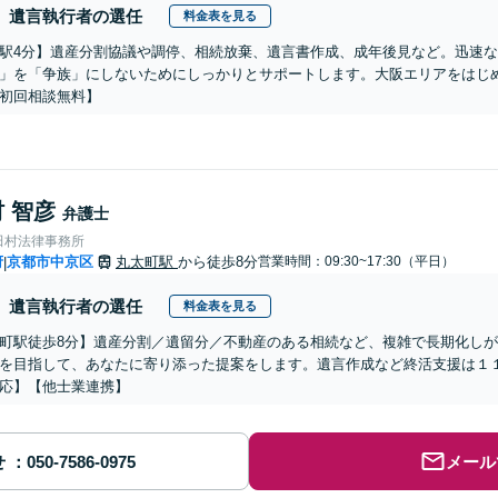
遺言執行者の選任
料金表を見る
駅4分】遺産分割協議や調停、相続放棄、遺言書作成、成年後見など。迅速
」を「争族」にしないためにしっかりとサポートします。大阪エリアをはじめ
初回相談無料】
 智彦
弁護士
田村法律事務所
府
京都市中京区
丸太町駅
から徒歩8分
営業時間：09:30~17:30（平日）
|
遺言執行者の選任
料金表を見る
町駅徒歩8分】遺産分割／遺留分／不動産のある相続など、複雑で長期化し
を目指して、あなたに寄り添った提案をします。遺言作成など終活支援は１
応】【他士業連携】
せ
メール