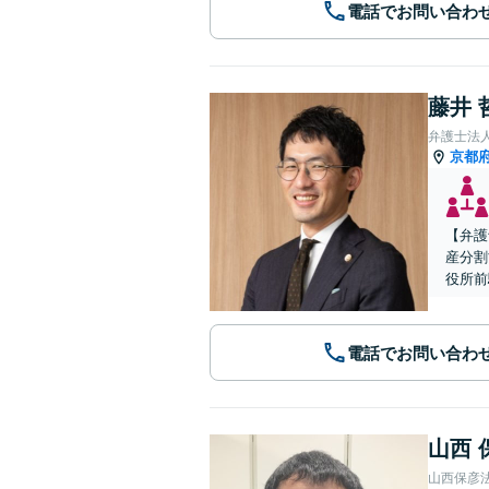
電話でお問い合わ
藤井 
弁護士法
京都
【弁護
産分割
役所前
電話でお問い合わ
山西 
山西保彦