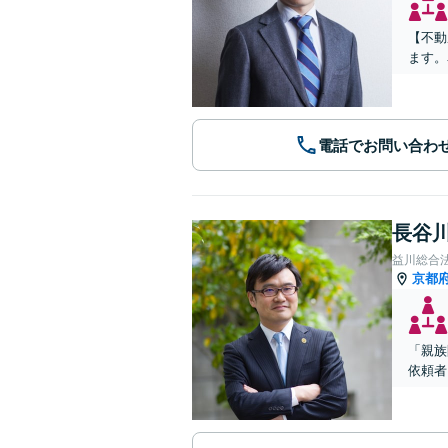
【不動
ます。
電話でお問い合わ
長谷川
益川総合
京都
「親族
依頼者