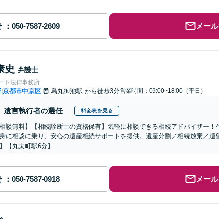
せ
メール
康史
弁護士
ォート法律事務所
府
京都市中京区
烏丸御池駅
から徒歩3分
営業時間：09:00~18:00（平日）
|
遺言執行者の選任
料金表を見る
相談無料】【相続診断士の資格保有】気軽に相談できる相続アドバイザー！
身に相談に乗り、安心の遺産相続サポートを提供。遺産分割／相続放棄／遺
】【丸太町駅6分】
せ
メール