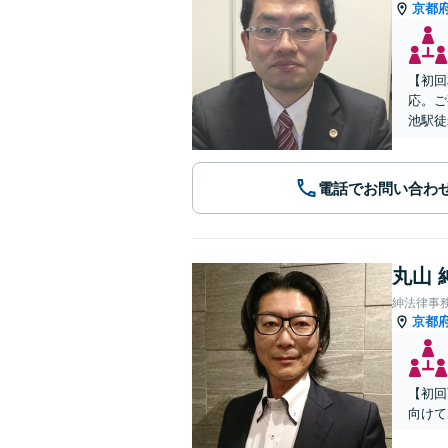
京都
【初回
応。ご
池駅徒
電話でお問い合わ
丸山 
紳法律事
京都
【初回
向けて