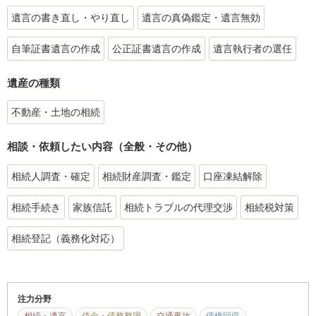
遺言の書き直し・やり直し
遺言の真偽鑑定・遺言無効
自筆証書遺言の作成
公正証書遺言の作成
遺言執行者の選任
遺産の種類
不動産・土地の相続
相談・依頼したい内容（全般・その他）
相続人調査・確定
相続財産調査・鑑定
口座凍結解除
相続手続き
家族信託
相続トラブルの代理交渉
相続税対策
相続登記（義務化対応）
注力分野
相続・遺言
借金・債務整理
交通事故
債権回収