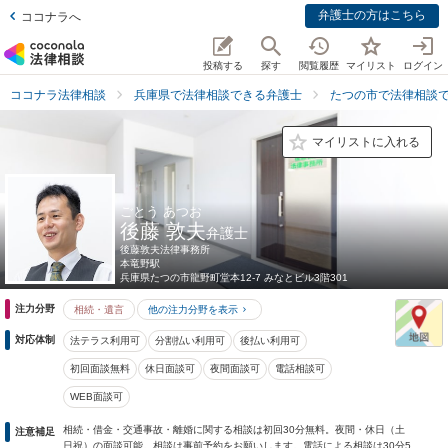
弁護士の方はこちら
ココナラへ
投稿する
探す
閲覧履歴
マイリスト
ログイン
ココナラ法律相談
兵庫県で法律相談できる弁護士
たつの市で法律相談
マイリストに入れる
ごとう あつお
後藤 敦夫
弁護士
後藤敦夫法律事務所
本竜野駅
兵庫県
たつの市龍野町堂本12-7 みなとビル3階301
注力分野
相続・遺言
他の注力分野を表示
対応体制
法テラス利用可
分割払い利用可
後払い利用可
初回面談無料
休日面談可
夜間面談可
電話相談可
WEB面談可
相続・借金・交通事故・離婚に関する相談は初回30分無料。夜間・休日（土
注意補足
日祝）の面談可能。相談は事前予約をお願いします。電話による相談は30分5