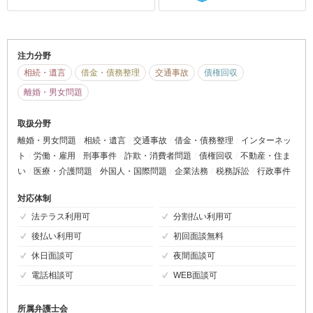
注力分野
相続・遺言
借金・債務整理
交通事故
債権回収
離婚・男女問題
取扱分野
離婚・男女問題
相続・遺言
交通事故
借金・債務整理
インターネッ
ト
労働・雇用
刑事事件
詐欺・消費者問題
債権回収
不動産・住ま
い
医療・介護問題
外国人・国際問題
企業法務
税務訴訟
行政事件
対応体制
法テラス利用可
分割払い利用可
後払い利用可
初回面談無料
休日面談可
夜間面談可
電話相談可
WEB面談可
所属弁護士会