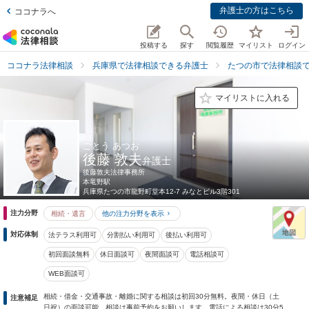
弁護士の方はこちら
ココナラへ
投稿する
探す
閲覧履歴
マイリスト
ログイン
ココナラ法律相談
兵庫県で法律相談できる弁護士
たつの市で法律相談
マイリストに入れる
ごとう あつお
後藤 敦夫
弁護士
後藤敦夫法律事務所
本竜野駅
兵庫県
たつの市龍野町堂本12-7 みなとビル3階301
注力分野
相続・遺言
他の注力分野を表示
対応体制
法テラス利用可
分割払い利用可
後払い利用可
初回面談無料
休日面談可
夜間面談可
電話相談可
WEB面談可
相続・借金・交通事故・離婚に関する相談は初回30分無料。夜間・休日（土
注意補足
日祝）の面談可能。相談は事前予約をお願いします。電話による相談は30分5