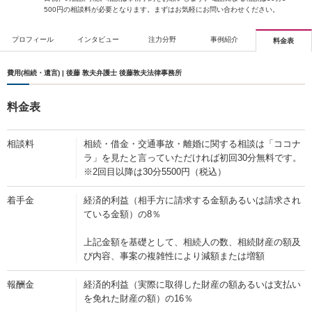
500円の相談料が必要となります。まずはお気軽にお問い合わせください。
プロフィール
インタビュー
注力分野
事例紹介
料金表
費用(相続・遺言) | 後藤 敦夫弁護士 後藤敦夫法律事務所
料金表
相談料
相続・借金・交通事故・離婚に関する相談は「ココナ
ラ」を見たと言っていただければ初回30分無料です。
※2回目以降は30分5500円（税込）
着手金
経済的利益（相手方に請求する金額あるいは請求され
ている金額）の8％
上記金額を基礎として、相続人の数、相続財産の額及
び内容、事案の複雑性により減額または増額
報酬金
経済的利益（実際に取得した財産の額あるいは支払い
を免れた財産の額）の16％