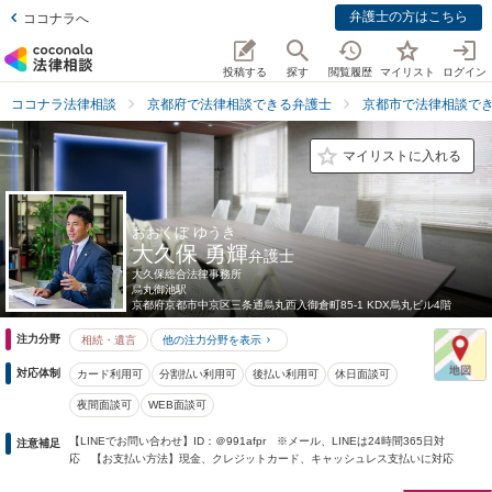
弁護士の方はこちら
ココナラへ
投稿する
探す
閲覧履歴
マイリスト
ログイン
ココナラ法律相談
京都府で法律相談できる弁護士
京都市で法律相談で
マイリストに入れる
おおくぼ ゆうき
大久保 勇輝
弁護士
大久保総合法律事務所
烏丸御池駅
京都府
京都市中京区三条通烏丸西入御倉町85-1 KDX烏丸ビル4階
注力分野
相続・遺言
他の注力分野を表示
対応体制
カード利用可
分割払い利用可
後払い利用可
休日面談可
夜間面談可
WEB面談可
【LINEでお問い合わせ】ID：＠991afpr ※メール、LINEは24時間365日対
注意補足
応 【お支払い方法】現金、クレジットカード、キャッシュレス支払いに対応