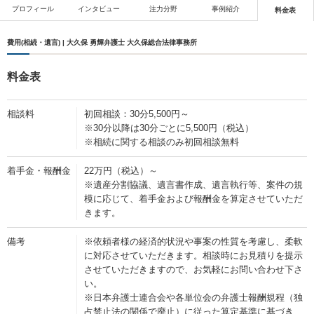
プロフィール
インタビュー
注力分野
事例紹介
料金表
費用(相続・遺言) | 大久保 勇輝弁護士 大久保総合法律事務所
料金表
相談料
初回相談：30分5,500円～
※30分以降は30分ごとに5,500円（税込）
※相続に関する相談のみ初回相談無料
着手金・報酬金
22万円（税込）～
※遺産分割協議、遺言書作成、遺言執行等、案件の規
模に応じて、着手金および報酬金を算定させていただ
きます。
備考
※依頼者様の経済的状況や事案の性質を考慮し、柔軟
に対応させていただきます。相談時にお見積りを提示
させていただきますので、お気軽にお問い合わせ下さ
い。
※日本弁護士連合会や各単位会の弁護士報酬規程（独
占禁止法の関係で廃止）に従った算定基準に基づき、