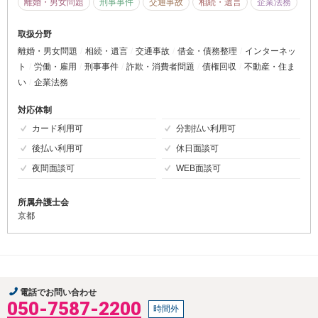
離婚・男女問題
刑事事件
交通事故
相続・遺言
企業法務
取扱分野
離婚・男女問題
相続・遺言
交通事故
借金・債務整理
インターネッ
ト
労働・雇用
刑事事件
詐欺・消費者問題
債権回収
不動産・住ま
い
企業法務
対応体制
カード利用可
分割払い利用可
後払い利用可
休日面談可
夜間面談可
WEB面談可
所属弁護士会
京都
電話でお問い合わせ
050-7587-2200
時間外