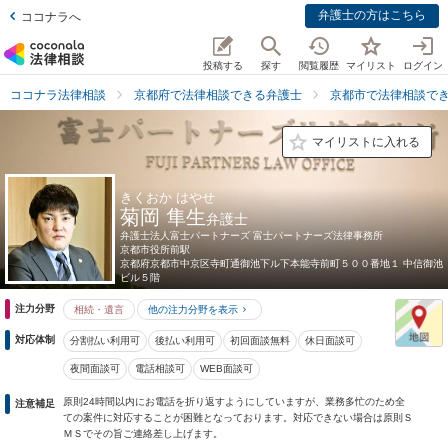
弁護士の方はこちら
ココナラへ
投稿する
探す
閲覧履歴
マイリスト
ログイン
ココナラ法律相談
京都府で法律相談できる弁護士
京都市で法律相談で
マイリストに入れる
きくおか はやせ
菊岡 隼生
弁護士
弁護士法人富士パートナーズ 富士パートナーズ法律事務所
京都市役所前駅
京都府
京都市中京区寺町通御池下ル下本能寺前町５００番地１ 中信御池
ビル５階
注力分野
相続・遺言
他の注力分野を表示
対応体制
分割払い利用可
後払い利用可
初回面談無料
休日面談可
夜間面談可
電話相談可
WEB面談可
原則24時間以内にお電話を折り返すようにしていますが、業務多忙のため全
注意補足
ての案件に対応することが困難となっております。対応できない場合は原則Ｓ
ＭＳでその旨ご連絡差し上げます。