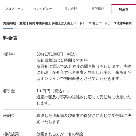
プロフィール
インタビュー
注力分野
事例紹介
料金表
費用(相続・遺言) | 菊岡 隼生弁護士 弁護士法人富士パートナーズ 富士パートナーズ法律事務所
料金表
相談料
30分1万1000円（税込）
※初回相談は１時間まで無料
※最初に電話で10分程度の聞き取りを行います。実際
に弁護士が介入すべき事案と判断した場合、来所また
はオンラインで初回面談とさせていただきます。
着手金
1１万円（税込）～
遺産の額及び事案の複雑さに応じて受任時に決定いた
します。
報酬金
獲得した遺産額及び事案の複雑さに応じて受任時に決
定いたします。
相続放棄
放棄される方が一名の場合