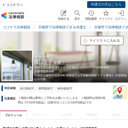
弁護士の方はこちら
ココナラへ
投稿する
探す
閲覧履歴
マイリスト
ログイン
ココナラ法律相談
京都府で法律相談できる弁護士
京都市で法律相談で
マイリストに入れる
せき あやこ
関 理子
弁護士
弁護士法人富士パートナーズ 富士パートナーズ法律事務所
京都市役所前駅
京都府
京都市中京区寺町通御池下ル下本能寺前町５００番地１ 中信御池
ビル５階
対応体制
休日面談可
夜間面談可
WEB面談可
ご相談の際は事前にご予約をお願いいたします。ご相談料は初回1時
注意補足
間まで5,500円(税込)、以降30分ごとに5,500円(税込)です。
インタビュー
注力分野
事例紹介
料金表
プロフィール