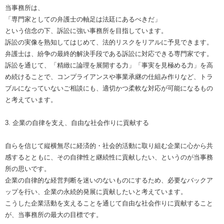
当事務所は、
「専門家としての弁護士の軸足は法廷にあるべきだ」
という信念の下、訴訟に強い事務所を目指しています。
訴訟の実像を熟知してはじめて、法的リスクをリアルに予見できます。
弁護士は、紛争の最終的解決手段である訴訟に対応できる専門家です。
訴訟を通じて、「精緻に論理を展開する力」「事実を見極める力」を高
め続けることで、コンプライアンスや事業承継の仕組み作りなど、トラ
ブルになっていないご相談にも、適切かつ柔軟な対応が可能になるもの
と考えています。
3. 企業の自律を支え、自由な社会作りに貢献する
自らを信じて縦横無尽に経済的・社会的活動に取り組む企業に心から共
感するとともに、その自律性と継続性に貢献したい、というのが当事務
所の思いです。
企業の自律的な経営判断を迷いのないものにするため、必要なバックア
ップを行い、企業の永続的発展に貢献したいと考えています。
こうした企業活動を支えることを通じて自由な社会作りに貢献すること
が、当事務所の最大の目標です。