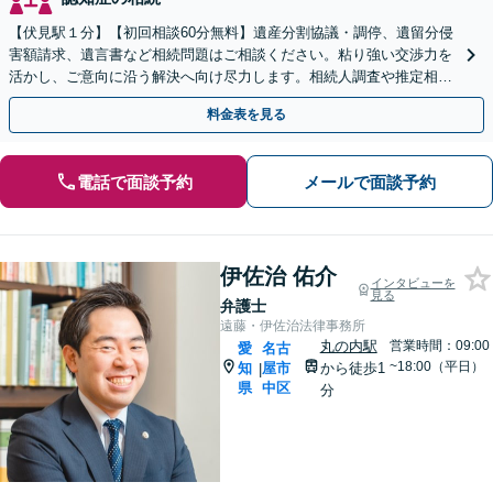
【伏見駅１分】【初回相談60分無料】遺産分割協議・調停、遺留分侵
害額請求、遺言書など相続問題はご相談ください。粘り強い交渉力を
活かし、ご意向に沿う解決へ向け尽力します。相続人調査や推定相続
人廃除など複雑な件もご相談ください【土日祝対応可】
料金表を見る
電話で面談予約
メールで面談予約
伊佐治 佑介
インタビューを
見る
弁護士
遠藤・伊佐治法律事務所
丸の内駅
営業時間：09:00
愛
名古
~18:00（平日）
知
屋市
から徒歩1
|
県
中区
分