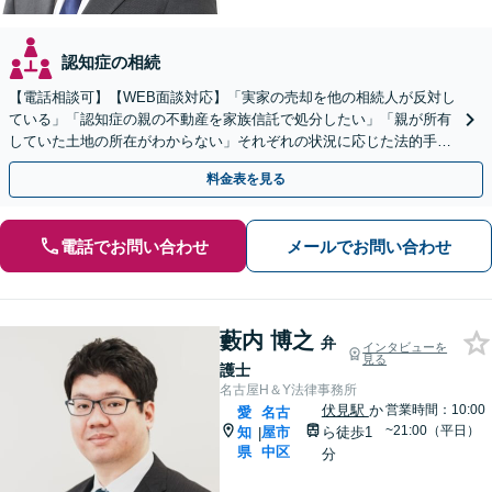
認知症の相続
【電話相談可】【WEB面談対応】「実家の売却を他の相続人が反対し
ている」「認知症の親の不動産を家族信託で処分したい」「親が所有
していた土地の所在がわからない」それぞれの状況に応じた法的手続
きを丁寧にサポートし、納得のいく解決を目指します。
料金表を見る
電話でお問い合わせ
メールでお問い合わせ
藪内 博之
弁
インタビューを
見る
護士
名古屋H＆Y法律事務所
伏見駅
か
営業時間：10:00
愛
名古
~21:00（平日）
知
屋市
ら徒歩1
|
県
中区
分