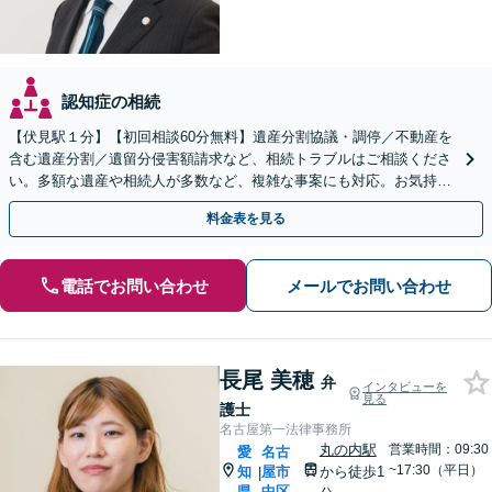
認知症の相続
【伏見駅１分】【初回相談60分無料】遺産分割協議・調停／不動産を
含む遺産分割／遺留分侵害額請求など、相続トラブルはご相談くださ
い。多額な遺産や相続人が多数など、複雑な事案にも対応。お気持ち
やご意向に寄り添いながら、最善の解決を目指します
料金表を見る
電話でお問い合わせ
メールでお問い合わせ
長尾 美穂
弁
インタビューを
見る
護士
名古屋第一法律事務所
丸の内駅
営業時間：09:30
愛
名古
~17:30（平日）
知
屋市
から徒歩1
|
県
中区