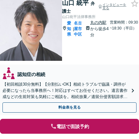
山口 統平
弁
インタビューを
見る
護士
山口統平法律事務所
丸の内駅
営業時間：09:30
愛
名古
~18:30（平日）
知
屋市
から徒歩4
|
県
中区
分
認知症の相続
【初回相談30分無料】【分割払いOK】相続トラブルで協議・調停が
必要になったら当事務所へ！対応はすべてお任せください。遺言書作
成などの生前対策も気軽にご相談を。相続放棄／遺留分侵害額請求求
／成年後見など【丸の内駅4分】【完全個室】
料金表を見る
電話で面談予約