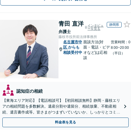
青田 直洋
静岡県
インタビュ
ーを見る
弁護士
藤枝市役所前法律事務所
名古屋市中
面談方法(対
営業時間：0
区
からも
面・電話・ビデ
8:00~20:00
相談受付中
オなど)は応相
（平日）
談
認知症の相続
【東海エリア対応】【電話相談可】【初回相談無料】静岡・藤枝エリ
アの相続問題を多数解決。遺産分割や遺留分、相続放棄、不動産相
続、遺言書作成等。皆さまがつまずいていないか、しっかりとコミュ
ニケーションを取りながらお話を進めます【休日夜間相談可】
料金表を見る