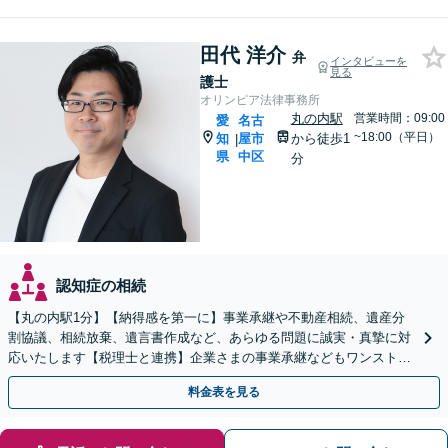
田代 洋介
弁
インタビューを
見る
護士
オリンピア法律事務所
丸の内駅
営業時間：09:00
愛
名古
~18:00（平日）
知
屋市
から徒歩1
|
県
中区
分
認知症の相続
【丸の内駅1分】【納得感を第一に】事業承継や不動産相続、遺産分
割協議、相続放棄、遺言書作成など、あらゆる問題に誠実・真摯に対
応いたします【税理士と連携】企業さまの事業承継などもワンストッ
プで解決いたします【夜間・休日対応】
料金表を見る