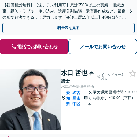
【初回相談無料】【法テラス利用可】累計250件以上の実績！相続放
棄、親族トラブル、使い込み、遺産分割協議・遺言書作成など、最良
の形で解決できるよう尽力します【弁護士歴15年以上】必要に応じて
不動産鑑定士・税理士などとも連携【久屋大通駅2分】
料金表を見る
電話でお問い合わせ
メールでお問い合わせ
水口 哲也
弁
インタビューを
見る
護士
水口綜合法律事務所
久屋大通駅
営業時間：10:00
愛
名古
~19:00（平日）
知
屋市
から徒歩5
|
県
中区
分