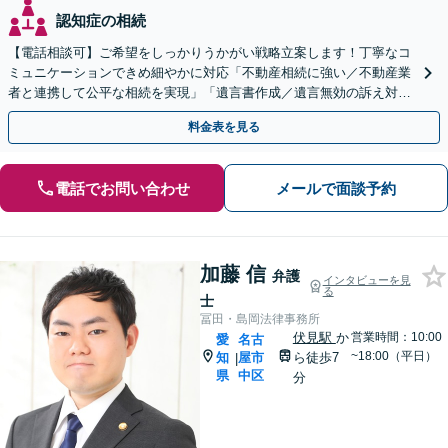
認知症の相続
【電話相談可】ご希望をしっかりうかがい戦略立案します！丁寧なコ
ミュニケーションできめ細やかに対応「不動産相続に強い／不動産業
者と連携して公平な相続を実現」「遺言書作成／遺言無効の訴え対応
可」【完全個室対応】【バリアフリー】
料金表を見る
電話でお問い合わせ
メールで面談予約
加藤 信
弁護
インタビューを見
る
士
冨田・島岡法律事務所
伏見駅
か
営業時間：10:00
愛
名古
~18:00（平日）
知
屋市
ら徒歩7
|
県
中区
分