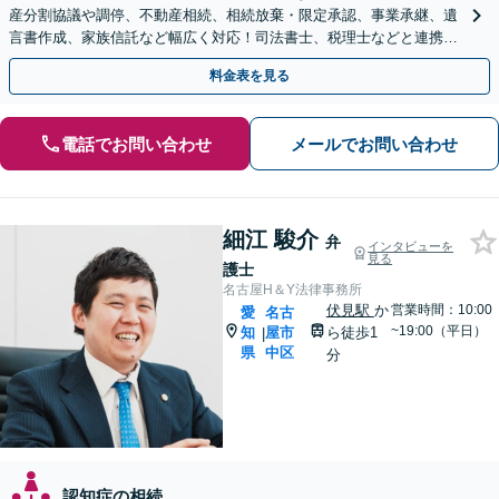
産分割協議や調停、不動産相続、相続放棄・限定承認、事業承継、遺
言書作成、家族信託など幅広く対応！司法書士、税理士などと連携し
て円滑な問題解決を目指します。【初回面談無料】
料金表を見る
電話でお問い合わせ
メールでお問い合わせ
細江 駿介
弁
インタビューを
見る
護士
名古屋H＆Y法律事務所
伏見駅
か
営業時間：10:00
愛
名古
~19:00（平日）
知
屋市
ら徒歩1
|
県
中区
分
認知症の相続