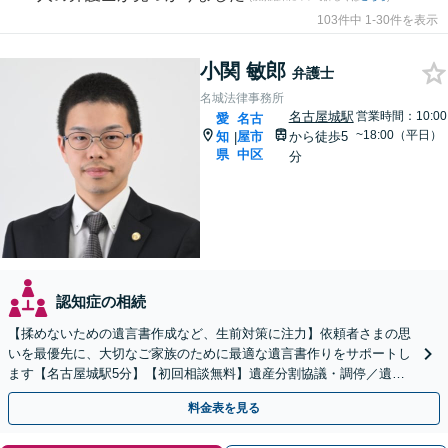
103件中 1-30件を表示
小関 敏郎
弁護士
名城法律事務所
名古屋城駅
営業時間：10:00
愛
名古
~18:00（平日）
知
屋市
から徒歩5
|
県
中区
分
認知症の相続
【揉めないための遺言書作成など、生前対策に注力】依頼者さまの思
いを最優先に、大切なご家族のために最適な遺言書作りをサポートし
ます【名古屋城駅5分】【初回相談無料】遺産分割協議・調停／遺留
分／財産調査など、さまざまな相続トラブルにも対応
料金表を見る