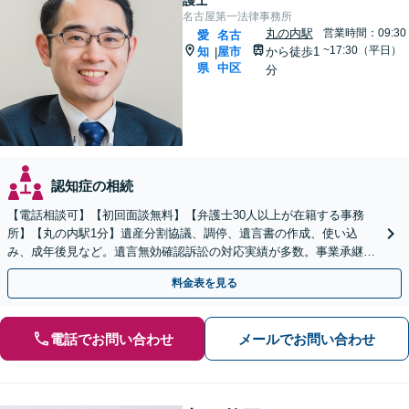
護士
名古屋第一法律事務所
丸の内駅
営業時間：09:30
愛
名古
~17:30（平日）
知
屋市
から徒歩1
|
県
中区
分
認知症の相続
【電話相談可】【初回面談無料】【弁護士30人以上が在籍する事務
所】【丸の内駅1分】遺産分割協議、調停、遺言書の作成、使い込
み、成年後見など。遺言無効確認訴訟の対応実績が多数。事業承継に
関するご相談にも対応できます
料金表を見る
電話でお問い合わせ
メールでお問い合わせ