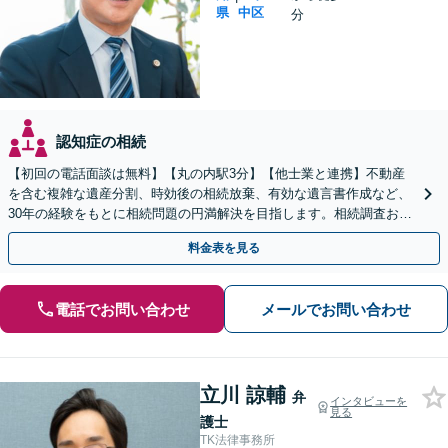
県
中区
分
認知症の相続
【初回の電話面談は無料】【丸の内駅3分】【他士業と連携】不動産
を含む複雑な遺産分割、時効後の相続放棄、有効な遺言書作成など、
30年の経験をもとに相続問題の円満解決を目指します。相続調査お任
せパックあり【出張対応可】【夜間休日対応】
料金表を見る
電話でお問い合わせ
メールでお問い合わせ
立川 諒輔
弁
インタビューを
見る
護士
TK法律事務所