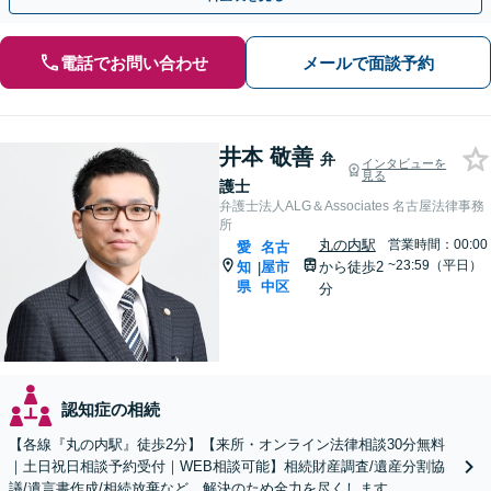
電話でお問い合わせ
メールで面談予約
井本 敬善
弁
インタビューを
見る
護士
弁護士法人ALG＆Associates 名古屋法律事務
所
丸の内駅
営業時間：00:00
愛
名古
~23:59（平日）
知
屋市
から徒歩2
|
県
中区
分
認知症の相続
【各線『丸の内駅』徒歩2分】【来所・オンライン法律相談30分無料
｜土日祝日相談予約受付｜WEB相談可能】相続財産調査/遺産分割協
議/遺言書作成/相続放棄など、解決のため全力を尽くします