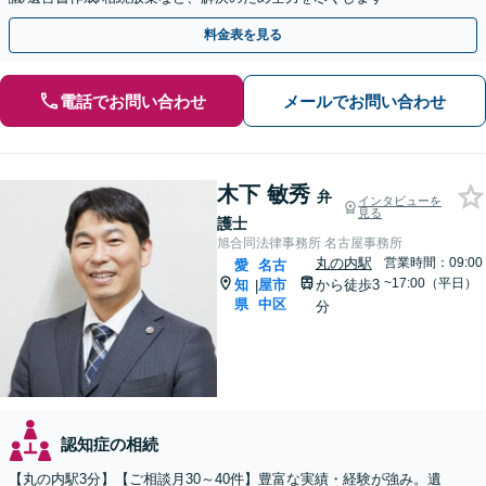
料金表を見る
電話でお問い合わせ
メールでお問い合わせ
木下 敏秀
弁
インタビューを
見る
護士
旭合同法律事務所 名古屋事務所
丸の内駅
営業時間：09:00
愛
名古
~17:00（平日）
知
屋市
から徒歩3
|
県
中区
分
認知症の相続
【丸の内駅3分】【ご相談月30～40件】豊富な実績・経験が強み。遺