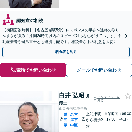
認知症の相続
【初回面談無料】【名古屋城駅5分】レスポンスの早さや連絡の取り
やすさが強み！原則24時間以内のスピード対応を心がけています。不
動産業者や司法書士とも連携可能です。相談者さまの利益を大切にい
たします。【完全個室】
料金表を見る
電話でお問い合わせ
メールでお問い合わせ
白井 弘昭
弁
インタビューを
見る
護士
山口央法律事務所
上前津駅
営業時間：09:30
愛
名古
~17:30（平日）
知
屋市
から徒歩3
|
県
中区
分