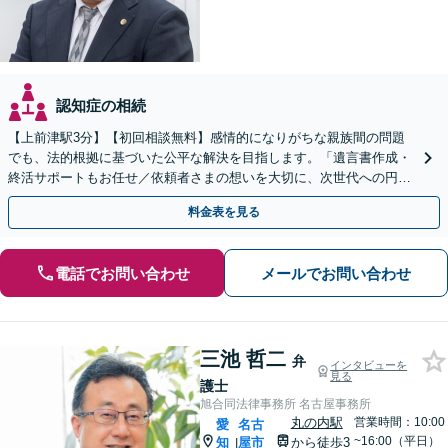
認知症の相続
【上前津駅3分】【初回相談無料】感情的になりがちな親族間の問題
でも、法的根拠に基づいた公平な解決を目指します。「遺言書作成・
終活サポートもお任せ／依頼者さまの想いを大切に、次世代への円滑
な財産承継をお手伝いします」【休日・夜間相談可】
料金表を見る
電話でお問い合わせ
メールでお問い合わせ
三池 哲二
弁
インタビューを
見る
護士
旭合同法律事務所 名古屋事務所
丸の内駅
営業時間：10:00
愛
名古
~16:00（平日）
知
屋市
から徒歩3
|