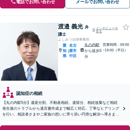
電話でお問い合わせ
メールでお問い合わせ
渡邉 義光
弁
インタビューを
見る
護士
よしみつ法律事務所
丸の内駅
営業時間：09:00
愛
名古
~19:00（平日）
知
屋市
から徒歩5
|
県
中区
分
認知症の相続
【丸の内駅5分】遺産分割、不動産相続、遺留分、相続放棄など相続
発生後のトラブルから遺言書作成まで幅広く対応。丁寧なヒアリング
を行い、相談者さまやご家族の想いに寄り添い円滑な解決へ導きます
【オンライン面談OK】【休日・夜間相談可】