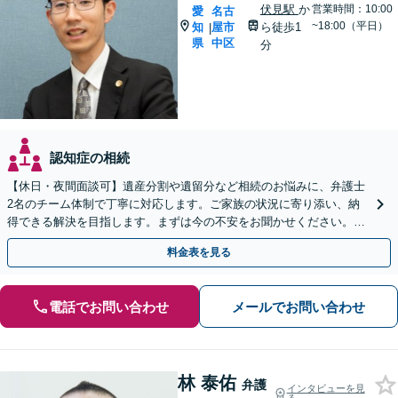
伏見駅
か
営業時間：10:00
愛
名古
~18:00（平日）
知
屋市
ら徒歩1
|
県
中区
分
認知症の相続
【休日・夜間面談可】遺産分割や遺留分など相続のお悩みに、弁護士
2名のチーム体制で丁寧に対応します。ご家族の状況に寄り添い、納
得できる解決を目指します。まずは今の不安をお聞かせください。
【メール・WEB相談可】
料金表を見る
電話でお問い合わせ
メールでお問い合わせ
林 泰佑
弁護
インタビューを見