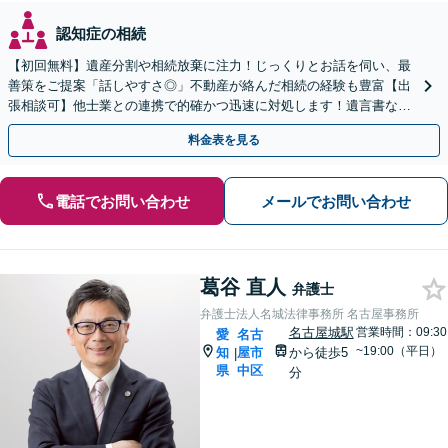
認知症の相続
【初回無料】遺産分割や相続放棄に注力！じっくりとお話を伺い、最
善策をご提案「話しやすさ◎」不動産が絡んだ相続の経験も豊富【出
張相談可】他士業との連携で的確かつ迅速に対処します！遺言書など
生前対策も【丸の内駅2分】
料金表を見る
電話でお問い合わせ
メールでお問い合わせ
葛谷 直人
弁護士
弁護士法人名城法律事務所 名古屋事務所
名古屋城駅
営業時間：09:30
愛
名古
~19:00（平日）
知
屋市
から徒歩5
|
県
中区
分