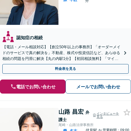
分
認知症の相続
【電話・メール相談対応】【創立50年以上の事務所】「オーダーメイ
ドのサービスで真の解決を」不動産、株式や投資信託など、あらゆる
相続の問題を円滑に解決【丸の内駅1分】【初回相談無料】「マイナ
スの財産がある場合には相続放棄をご検討ください」
料金表を見る
電話でお問い合わせ
メールでお問い合わせ
山路 昌宏
弁
インタビューを
見る
護士
尾崎・山路法律事務所
伏見駅
か
営業時間：09:00
愛
名古