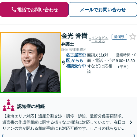
電話でお問い合わせ
メールでお問い合わせ
金光 誉樹
静岡県
インタビュ
ーを見る
弁護士
静岡法律事務所
名古屋市中
面談方法(対
営業時間：0
区
からも
面・電話・ビデ
9:00~18:30
相談受付中
オなど)は応相
（平日）
談
認知症の相続
【東海エリア対応】遺産分割交渉・調停・訴訟、遺留分侵害額請求、
遺言書の作成等相続に関する様々なご相談に対応しています。在日コ
リアンの方が関わる相続手続にも対応可能です。しこりの残らない解
決を特に意識しています。