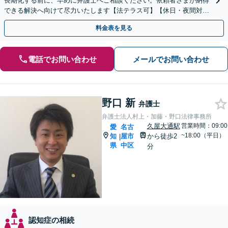
長期化する前に、早めに弁護士へご相談ください。依頼者さまが納得
できる解決へ向けて尽力いたします【法テラス可】【休日・夜間対
応】【初回相談30分無料】遺言書作成もお任せください。
料金表を見る
電話でお問い合わせ
メールでお問い合わせ
野口 新
弁護士
弁護士法人村上・加藤・野口法律事務所
久屋大通駅
営業時間：09:00
愛
名古
~18:00（平日）
知
屋市
から徒歩2
|
県
中区
分
認知症の相続