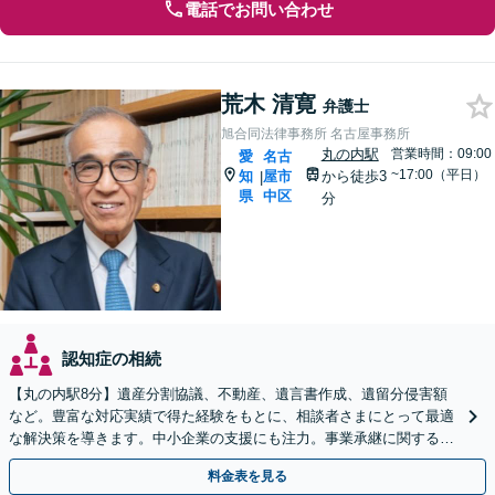
電話でお問い合わせ
荒木 清寛
弁護士
旭合同法律事務所 名古屋事務所
丸の内駅
営業時間：09:00
愛
名古
~17:00（平日）
知
屋市
から徒歩3
|
県
中区
分
認知症の相続
【丸の内駅8分】遺産分割協議、不動産、遺言書作成、遺留分侵害額
など。豊富な対応実績で得た経験をもとに、相談者さまにとって最適
な解決策を導きます。中小企業の支援にも注力。事業承継に関する内
容もお気軽にご相談ください【初回面談無料】
料金表を見る