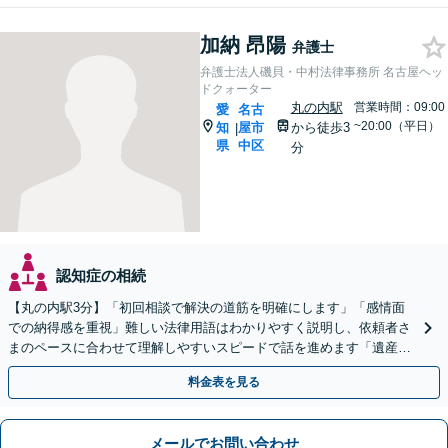
加納 昂陽
弁護士
弁護士法人磯貝・中村法律事務所 名古屋ヘッ
ドクォーター
丸の内駅
営業時間：09:00
愛
名古
~20:00（平日）
知
屋市
から徒歩3
|
県
中区
分
認知症の相続
【丸の内駅3分】「初回相談で解決の道筋を明確にします」「感情面
での納得感を重視」難しい法律用語はわかりやすく説明し、依頼者さ
まのペースに合わせて理解しやすいスピードで話を進めます「遺産分
割／遺言作成／相続放棄／遺産分割／遺留分侵害額請求」
料金表を見る
メールでお問い合わせ