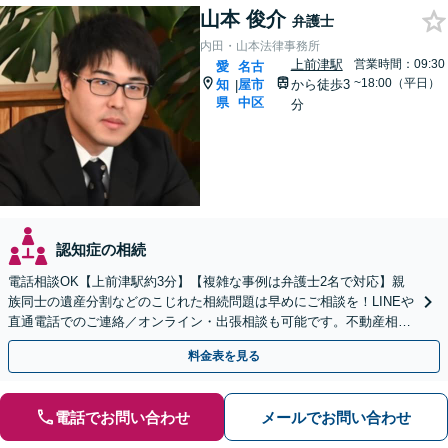
山本 俊介
弁護士
内田・山本法律事務所
上前津駅
営業時間：09:30
愛
名古
~18:00（平日）
知
屋市
から徒歩3
|
県
中区
分
認知症の相続
電話相談OK【上前津駅約3分】【複雑な事例は弁護士2名で対応】親
族同士の遺産分割などのこじれた相続問題は早めにご相談を！LINEや
直通電話でのご連絡／オンライン・出張相談も可能です。不動産相続
／相続放棄／寄与分／遺言書作成【初回相談無料】
料金表を見る
電話でお問い合わせ
メールでお問い合わせ