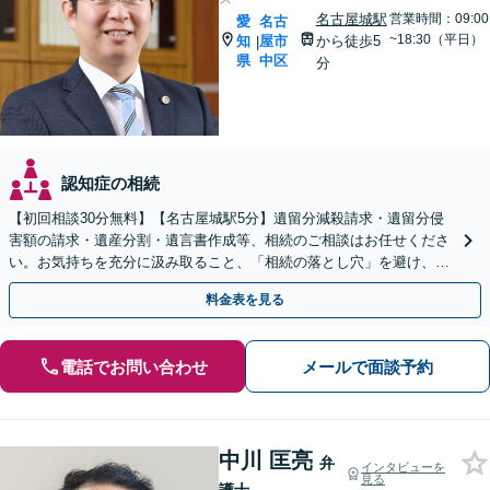
名古屋城駅
営業時間：09:00
愛
名古
~18:30（平日）
知
屋市
から徒歩5
|
県
中区
分
認知症の相続
【初回相談30分無料】【名古屋城駅5分】遺留分減殺請求・遺留分侵
害額の請求・遺産分割・遺言書作成等、相続のご相談はお任せくださ
い。お気持ちを充分に汲み取ること、「相続の落とし穴」を避け、あ
らゆる可能性を把握することで最良の解決を目指します。
料金表を見る
電話でお問い合わせ
メールで面談予約
中川 匡亮
弁
インタビューを
見る