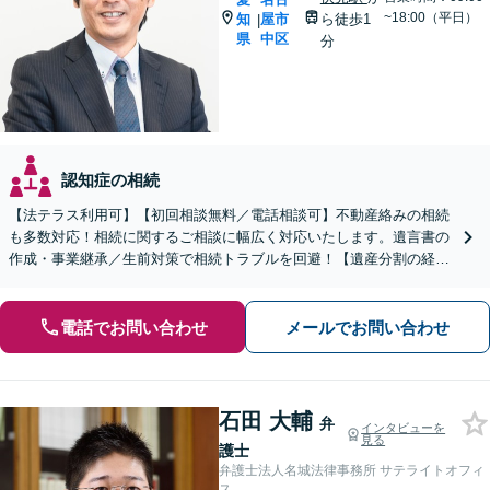
~18:00（平日）
知
屋市
ら徒歩1
|
県
中区
分
認知症の相続
【法テラス利用可】【初回相談無料／電話相談可】不動産絡みの相続
も多数対応！相続に関するご相談に幅広く対応いたします。遺言書の
作成・事業継承／生前対策で相続トラブルを回避！【遺産分割の経験
豊富】相続放棄／寄与分／財産調査など【伏見駅1分】
電話でお問い合わせ
メールでお問い合わせ
石田 大輔
弁
インタビューを
見る
護士
弁護士法人名城法律事務所 サテライトオフィ
ス