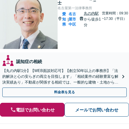
る
士
名古屋第一法律事務所
丸の内駅
営業時間：09:30
愛
名古
~17:30（平日）
知
屋市
から徒歩1
|
県
中区
分
認知症の相続
【丸の内駅1分】【WEB面談対応可】【創立50年以上の事務所】「法
的解決と心の安らぎの両立を目指します」「相続案件の経験豊富な解
決実績あり」不動産が関係する相続では、一般的な建物・土地から農
地まで幅広く対応いたします。【休日・夜間相談可】
料金表を見る
電話でお問い合わせ
メールでお問い合わせ