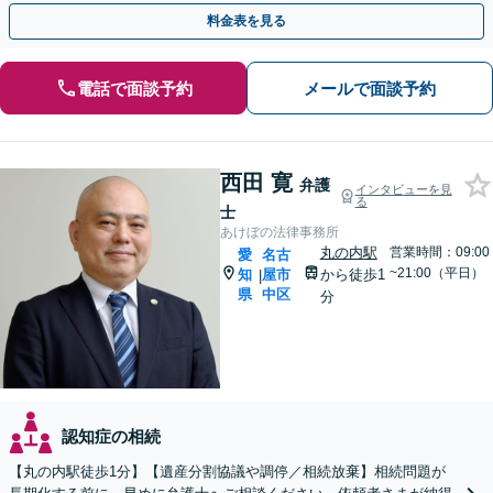
いだからこそ、それぞれの心に寄り添います。
料金表を見る
電話で面談予約
メールで面談予約
西田 寛
弁護
インタビューを見
る
士
あけぼの法律事務所
丸の内駅
営業時間：09:00
愛
名古
~21:00（平日）
知
屋市
から徒歩1
|
県
中区
分
認知症の相続
【丸の内駅徒歩1分】【遺産分割協議や調停／相続放棄】相続問題が