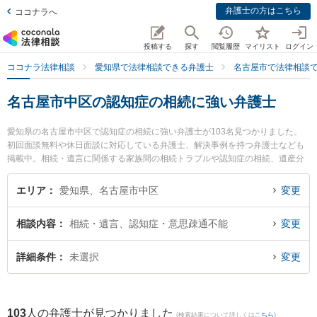
弁護士の方はこちら
ココナラへ
投稿する
探す
閲覧履歴
マイリスト
ログイン
ココナラ法律相談
愛知県で法律相談できる弁護士
名古屋市で法律相談
名古屋市中区の認知症の相続に強い弁護士
愛知県の名古屋市中区で認知症の相続に強い弁護士が103名見つかりました。
初回面談無料や休日面談に対応している弁護士、解決事例を持つ弁護士なども
掲載中。相続・遺言に関係する家族間の相続トラブルや認知症の相続、遺産分
割等の細かな分野での絞り込み検索もでき便利です。特に名城法律事務所の小
関 敏郎弁護士やアイル法律事務所の岡 厚希弁護士、弁護士法人ALG＆Associat
エリア
愛知県、名古屋市中区
変更
es 名古屋法律事務所の井本 敬善弁護士のプロフィール情報や弁護士費用、強み
などが注目されています。『名古屋市中区で土日や夜間に発生した認知症の相
相談内容
相続・遺言、認知症・意思疎通不能
変更
続のトラブルを今すぐに弁護士に相談したい』『認知症の相続のトラブル解決
の実績豊富な近くの弁護士を検索したい』『初回相談無料で認知症の相続を法
律相談できる名古屋市中区内の弁護士に相談予約したい』などでお困りの相談
詳細条件
未選択
変更
者さんにおすすめです。
103
人の弁護士が見つかりました
(検索結果について詳しくは
こちら
)