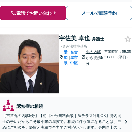
電話でお問い合わせ
メールで面談予約
宇佐美 卓也
弁護士
うさみ法律事務所
丸の内駅
営業時間：09:30
愛
名古
~17:00（平日）
知
屋市
から徒歩5
|
県
中区
分
認知症の相続
【市営丸の内駅5分】【初回30分無料面談｜法テラス利用OK】身内同
士の争いだからこそ最小限の摩擦で。相続に伴う気になることは、早
めにご相談を。経験と実績で全力でご対応いたします。身内同士の争