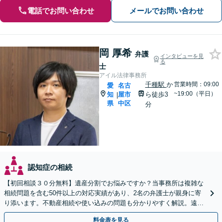
電話でお問い合わせ
メールでお問い合わせ
岡 厚希
弁護
インタビューを見
る
士
アイル法律事務所
千種駅
か
営業時間：09:00
愛
名古
~19:00（平日）
知
屋市
ら徒歩3
|
県
中区
分
認知症の相続
【初回相談３０分無料】遺産分割でお悩みですか？当事務所は複雑な
相続問題を含む50件以上の対応実績があり、2名の弁護士が親身に寄
り添います。不動産相続や使い込みの問題も分かりやすく解説。遠方
のご家族ともWEB相談が可能。LINE予約受付中。
料金表を見る