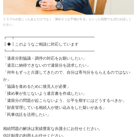
トラブルが起こったあとだけでなく「揉めそうな予感がする」といった段階でもぜひお話しく
ださい。
┏━┳━━━━━━━━━━━━━━━━━━━━
┃◆┃このようなご相談に対応しています
┗━┻━━━━━━━━━━━━━━━━━━━━
「遺産分割協議・調停の対応をお願いしたい」
「遺言に納得できないので遺留分を請求したい」
「何年もずっと介護してきたので、自分は寄与分をもらえるのではない
か」
「協議を進めるために後見人が必要」
「揉め事が生じないよう遺言書を作成したい」
「遺留分の問題が起こらないよう、公平を期すにはどうするべきか」
「財産管理している相続人が使い込みをした疑いがある」
「民事信託を活用したい」
相続問題の解決は実績豊富な弁護士にお任せください。
信託制度の利用もお任せください。