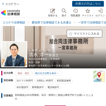
弁護士の方はこちら
ココナラへ
投稿する
探す
閲覧履歴
マイリスト
ログイン
ココナラ法律相談
愛知県で法律相談できる弁護士
一宮市で法律相談で
マイリストに入れる
しみず よういち
清水 洋一
弁護士
旭合同法律事務所 一宮事務所
尾張一宮駅
愛知県
一宮市本町4-1-5 一宮東ビル3階
注力分野
相続・遺言
他の注力分野を表示
対応体制
法テラス利用可
分割払い利用可
初回面談無料
休日面談可
夜間面談可
電話相談可
初回相談は30分間無料。休日・夜間のご相談は事前予約でお願いいたしま
注意補足
す。