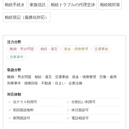
相続手続き
家族信託
相続トラブルの代理交渉
相続税対策
相続登記（義務化対応）
注力分野
離婚・男女問題
相続・遺言
借金・債務整理
交通事故
刑事事件
取扱分野
離婚・男女問題
相続・遺言
交通事故
借金・債務整理
労働・雇用
刑事事件
債権回収
不動産・住まい
企業法務
対応体制
法テラス利用可
分割払い利用可
初回面談無料
休日面談可
夜間面談可
電話相談可