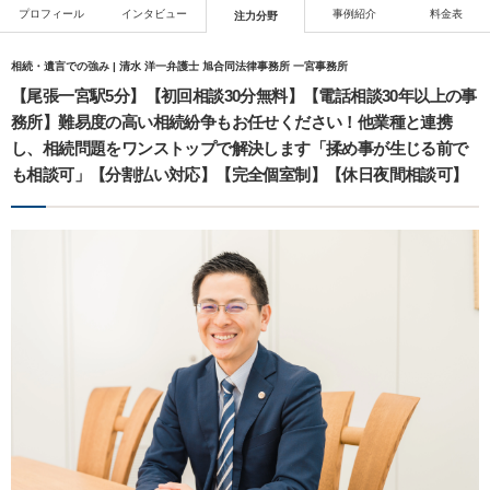
プロフィール
インタビュー
事例紹介
料金表
注力分野
相続・遺言での強み | 清水 洋一弁護士 旭合同法律事務所 一宮事務所
【尾張一宮駅5分】【初回相談30分無料】【電話相談30年以上の事
務所】難易度の高い相続紛争もお任せください！他業種と連携
し、相続問題をワンストップで解決します「揉め事が生じる前で
も相談可」【分割払い対応】【完全個室制】【休日夜間相談可】