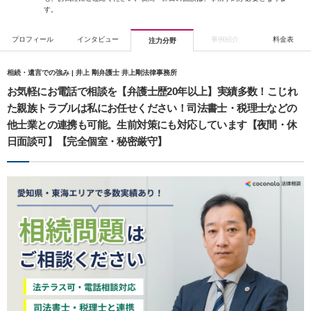
す。
プロフィール
インタビュー
事例紹介
料金表
注力分野
相続・遺言での強み | 井上 剛弁護士 井上剛法律事務所
お気軽にお電話で相談を【弁護士歴20年以上】実績多数！こじれ
た親族トラブルは私にお任せください！司法書士・税理士などの
他士業との連携も可能。生前対策にも対応しています【夜間・休
日面談可】【完全個室・秘密厳守】