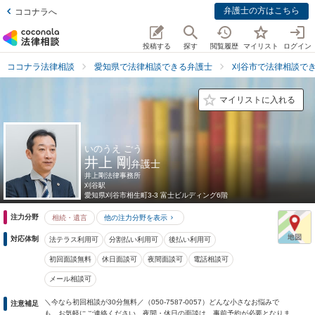
弁護士の方はこちら
ココナラへ
投稿する
探す
閲覧履歴
マイリスト
ログイン
ココナラ法律相談
愛知県で法律相談できる弁護士
刈谷市で法律相談で
マイリストに入れる
いのうえ ごう
井上 剛
弁護士
井上剛法律事務所
刈谷駅
愛知県
刈谷市相生町3-3 富士ビルディング6階
注力分野
相続・遺言
他の注力分野を表示
対応体制
法テラス利用可
分割払い利用可
後払い利用可
初回面談無料
休日面談可
夜間面談可
電話相談可
メール相談可
＼今なら初回相談が30分無料／（050-7587-0057）どんな小さなお悩みで
注意補足
も、お気軽にご連絡ください。夜間・休日の面談は、事前予約が必要となりま