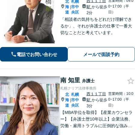
西１１丁目
営業時間：09:0
北
札幌
0~17:00（平
海
市中
駅
から徒歩
|
道
央区
日）
2分
「相談者の気持ちをどれだけ理解でき
るか」、それが弁護士の仕事で一番大
切なことだと考えています。
電話でお問い合わせ
メールで面談予約
南 知里
弁護士
札幌クリア法律事務所
西１１丁目
営業時間：10:0
北
札幌
0~17:00（平
海
市中
駅
から徒歩
|
道
央区
日）
3分
【MBA学位を取得】【産業カウンセラ
ー】【弁護士歴10年以上】企業法務、
労働・雇用トラブルに圧倒的な強みあ
り！【宅地建物取引士試験合格】土地