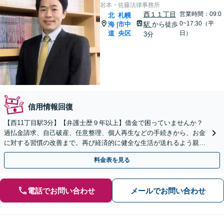
岩本・佐藤法律事務所
西１１丁目
営業時間：09:0
北
札幌
0~17:30（平
海
市中
駅
から徒歩
|
道
央区
日）
3分
信用情報回復
【西11丁目駅3分】【弁護士歴９年以上】借金で困っていませんか？
過払金請求、自己破産、任意整理、個人再生などの手続きから、お金
に対する習慣の改善まで。再び経済的に健全な生活が送れるよう親身
にサポートします。【分割払いOK】【法テラス可】
料金表を見る
電話でお問い合わせ
メールでお問い合わせ