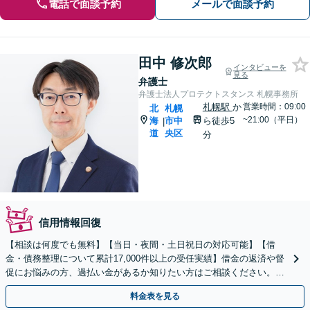
電話で面談予約
メールで面談予約
田中 修次郎
インタビューを
見る
弁護士
弁護士法人プロテクトスタンス 札幌事務所
札幌駅
か
営業時間：09:00
北
札幌
~21:00（平日）
海
市中
ら徒歩5
|
道
央区
分
信用情報回復
【相談は何度でも無料】【当日・夜間・土日祝日の対応可能】【借
金・債務整理について累計17,000件以上の受任実績】借金の返済や督
促にお悩みの方、過払い金があるか知りたい方はご相談ください。ベ
ストな解決策を提案いたします。
料金表を見る