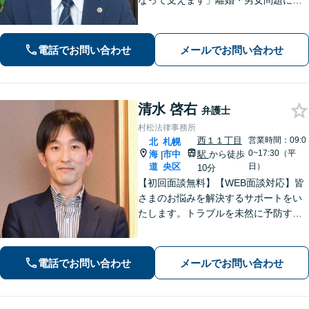
なって支えます」離婚・男女問題に注
力中！【不倫の慰謝料問題】減額や示
談交渉、裁判、貞操権の侵害などはお
任せください。地下鉄西11丁目駅すぐ
電話でお問い合わせ
メールでお問い合わせ
の事務所です【弁護士歴10年以上】
清水 啓右
弁護士
村松法律事務所
西１１丁目
営業時間：09:0
北
札幌
0~17:30（平
海
市中
駅
から徒歩
|
道
央区
日）
10分
【初回面談無料】【WEB面談対応】皆
さまのお悩みを解決するサポートをい
たします。トラブルを未然に予防する
ためには、早い段階で一度ご相談くだ
さい。
電話でお問い合わせ
メールでお問い合わせ