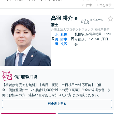
81件中 1-30件を表示
髙羽 耕介
弁
インタビューを
見る
護士
弁護士法人プロテクトスタンス 札幌事務所
札幌駅
か
営業時間：09:00
北
札幌
~21:00（平日）
海
市中
ら徒歩5
|
道
央区
分
信用情報回復
【相談は何度でも無料】【当日・夜間・土日祝日の対応可能】【借
金・債務整理について累計17,000件以上の受任実績】借金の返済や督
促にお悩みの方、過払い金があるか知りたい方はご相談ください。ベ
ストな解決策を提案いたします。
料金表を見る