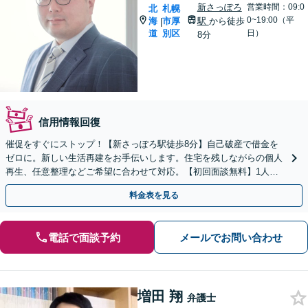
新さっぽろ
営業時間：09:0
北
札幌
0~19:00（平
海
市厚
駅
から徒歩
|
道
別区
日）
8分
信用情報回復
催促をすぐにストップ！【新さっぽろ駅徒歩8分】自己破産で借金を
ゼロに。新しい生活再建をお手伝いします。住宅を残しながらの個人
再生、任意整理などご希望に合わせて対応。【初回面談無料】1人で
抱え込まず、お気軽にご相談ください。
料金表を見る
電話で面談予約
メールでお問い合わせ
増田 翔
弁護士