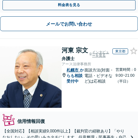
料金表を見る
メールでお問い合わせ
河東 宗文
東京都
インタビュ
ーを見る
弁護士
アース法律事務所
営業時間：0
札幌市
か
面談方法(対面・
らも相談
電話・ビデオな
9:00~21:00
受付中
ど)は応相談
（平日）
信用情報回復
【全国対応】【相談実績9,000件以上】【裁判官の経験あり】「やり
なおしたい」その思いをカタチにします。任意整理・民事再生・自己