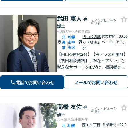
2分】
武田 憲人
弁
インタビューを
見る
護士
札幌ひかり法律事務所
円山公園駅
営業時間：09:00
北
札幌
~21:00（平日）
海
市中
から徒歩2
|
道
央区
分
【円山公園駅2分】【法テラス利用可】
【初回相談無料】丁寧なヒアリングと
親身なサポートを心がけ、相談者さま
に満足してもらえる結果を目指しま
す。離婚や労働、相続など幅広い分野
電話でお問い合わせ
メールでお問い合わせ
に対応しておりますので、ぜひご相談
ください。【電話相談可】【休日・夜
間面談可】
髙橋 友佑
弁
インタビューを
見る
護士
さっぽろ法律事務所
西１１丁目
営業時間：07:0
北
札幌