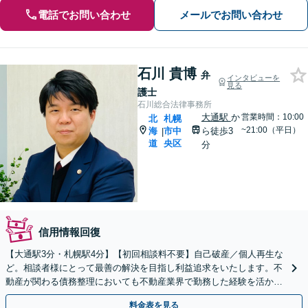
電話でお問い合わせ
メールでお問い合わせ
石川 貴博
弁
インタビューを
見る
護士
石川総合法律事務所
大通駅
か
営業時間：10:00
北
札幌
~21:00（平日）
海
市中
ら徒歩3
|
道
央区
分
信用情報回復
【大通駅3分・札幌駅4分】【初回相談料不要】自己破産／個人再生な
ど。相談者様にとって最善の解決を目指し利益追求をいたします。不
動産が関わる債務整理においても不動産業界で勤務した経験を活かし
て相談者様にとって有利な解決ができるよう尽力します。
料金表を見る