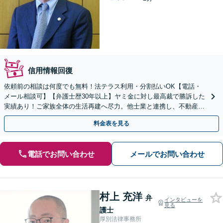
信用情報回復
依頼前の相談は何度でも無料！法テラス利用・分割払いOK【電話・
メール相談可】【弁護士歴30年以上】ヤミ金に対し最高裁で勝訴した
実績あり！ご家族全体の生活再建へ尽力。他士業と連携し、不動産・
税金の問題まで細やかにサポート【西18丁目駅3分】
料金表を見る
電話でお問い合わせ
メールでお問い合わせ
村上 充洋
弁
インタビューを
見る
護士
厚別法律事務所