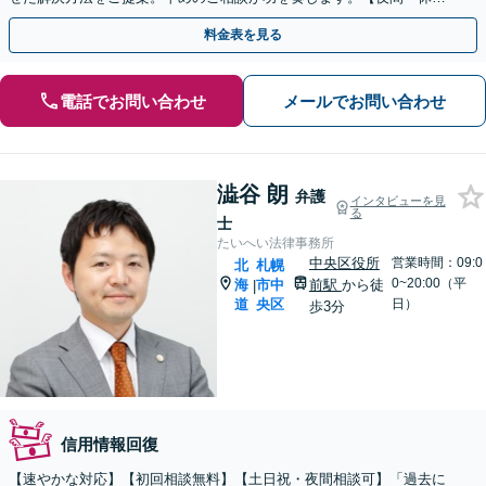
対応可】【完全個室】
料金表を見る
電話でお問い合わせ
メールでお問い合わせ
澁谷 朗
弁護
インタビューを見
る
士
たいへい法律事務所
中央区役所
営業時間：09:0
北
札幌
0~20:00（平
海
市中
前駅
から徒
|
道
央区
日）
歩3分
信用情報回復
【速やかな対応】【初回相談無料】【土日祝・夜間相談可】「過去に