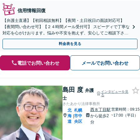
信用情報回復
【弁護士直通】【初回相談無料】【夜間・土日祝日の面談対応可】
【夜間問い合わせ可】【２４時間メール受付可】 スピーディで丁寧な
対応を心がけおります。悩みや不安を抱えず、安心してご相談下さ
い。
料金表を見る
電話でお問い合わせ
メールでお問い合わせ
島田 度
弁護
インタビューを見
る
士
きたあかり法律事務所
西８丁目駅
営業時間：09:15
北
札幌
~17:00（平日）
海
市中
から徒歩2
|
道
央区
分