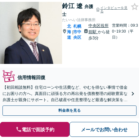
鈴江 遼
弁護
インタビューを見
る
士
たいへい法律事務所
中央区役所
営業時間：09:3
北
札幌
0~19:30（平
海
市中
前駅
から徒
|
道
央区
日）
歩3分
信用情報回復
【初回相談無料】住宅ローンや生活費など、やむを得ない事情で借金
にお困りの方へ。真面目に頑張る方の再出発を債務整理の経験豊富な
弁護士が親身にサポート。自己破産や任意整理など最適な解決策をご
提案します。地下鉄駅徒歩５分。まずはご相談ください。
料金表を見る
電話で面談予約
メールでお問い合わせ