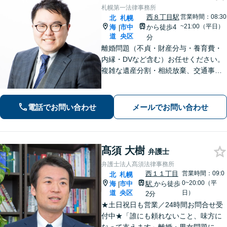
札幌第一法律事務所
西８丁目駅
営業時間：08:30
北
札幌
~21:00（平日）
海
市中
から徒歩4
|
道
央区
分
離婚問題（不貞・財産分与・養育費・
内縁・DVなど含む）お任せください。
複雑な遺産分割・相続放棄、交通事故
（人身事故・物損事故）についても経
験豊富。不安や心配ごとに寄り添っ
て、法的にサポートいたします。【西1
電話でお問い合わせ
メールでお問い合わせ
1丁目駅徒歩5分】
髙須 大樹
弁護士
弁護士法人髙須法律事務所
西１１丁目
営業時間：09:0
北
札幌
0~20:00（平
海
市中
駅
から徒歩
|
道
央区
日）
2分
★土日祝日も営業／24時間お問合せ受
付中★「誰にも頼れないこと、味方に