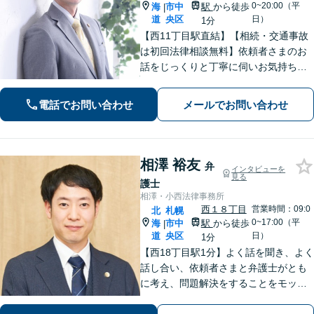
0~20:00（平
海
市中
駅
から徒歩
|
道
央区
日）
1分
【西11丁目駅直結】【相続・交通事故
は初回法律相談無料】依頼者さまのお
話をじっくりと丁寧に伺いお気持ちに
寄り添いながら最善の解決策を共に考
えていきます。弁護士に相談するだけ
電話でお問い合わせ
メールでお問い合わせ
でも解決の道筋が見えて気持ちが楽に
なることもあります。お気軽にご相談
ください。
相澤 裕友
弁
インタビューを
見る
護士
相澤・小西法律事務所
西１８丁目
営業時間：09:0
北
札幌
0~17:00（平
海
市中
駅
から徒歩
|
道
央区
日）
1分
【西18丁目駅1分】よく話を聞き、よく
話し合い、依頼者さまと弁護士がとも
に考え、問題解決をすることをモット
ーにしています。粘り強い交渉&スピー