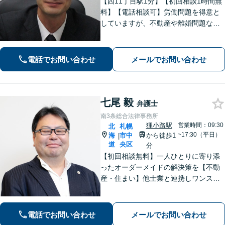
【西11丁目駅1分】【初回相談1時間無
料】【電話相談可】労働問題を得意と
していますが、不動産や離婚問題など
幅広く対応可能です。相談者さまと真
摯に向き合う姿勢を大切にしており、
話しやすい雰囲気作りを心がけており
電話でお問い合わせ
メールでお問い合わせ
ます。お困りの際は、ぜひご相談くだ
さい。
七尾 毅
弁護士
南3条総合法律事務所
狸小路駅
営業時間：09:30
北
札幌
~17:30（平日）
海
市中
から徒歩1
|
道
央区
分
【初回相談無料】一人ひとりに寄り添
ったオーダーメイドの解決策を【不動
産・住まい】他士業と連携しワンスト
ップで対応！不動産オーナー、不動産
業者の方を中心に対応【相続問題】家
族関係を重視した円満解決を目指しま
電話でお問い合わせ
メールでお問い合わせ
す【休日・夜間面談OK】【すすきの駅