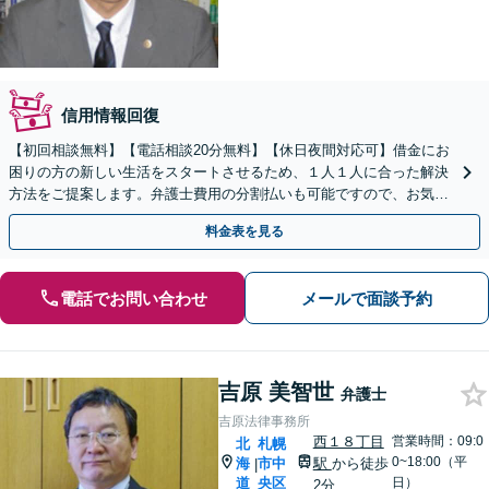
信用情報回復
【初回相談無料】【電話相談20分無料】【休日夜間対応可】借金にお
困りの方の新しい生活をスタートさせるため、１人１人に合った解決
方法をご提案します。弁護士費用の分割払いも可能ですので、お気軽
にご相談下さい。【札幌市を中心に全道各地対応可】
料金表を見る
電話でお問い合わせ
メールで面談予約
吉原 美智世
弁護士
吉原法律事務所
西１８丁目
営業時間：09:0
北
札幌
0~18:00（平
海
市中
駅
から徒歩
|
道
央区
日）
2分