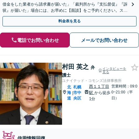
借金をした業者から請求書が届いた」「裁判所から『支払督促』『訴
状』が届いた」場合には、お早めに【面談】をご予約ください。スム
ーズに消滅時効の援用を行います。
料金表を見る
電話でお問い合わせ
メールでお問い合わせ
村田 英之
弁
インタビューを
見る
護士
ユナイテッド・コモンズ法律事務所
西１１丁目
営業時間：09:0
北
札幌
0~21:00（平
海
市中
駅
から徒歩
|
道
央区
日）
1分
信用情報回復