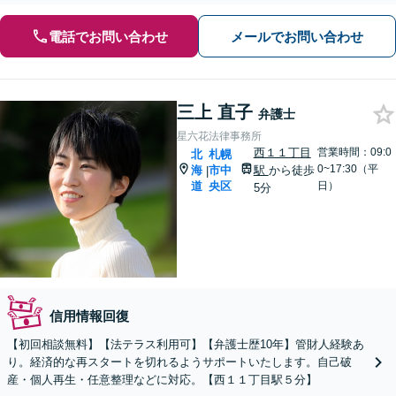
電話でお問い合わせ
メールでお問い合わせ
三上 直子
弁護士
星六花法律事務所
西１１丁目
営業時間：09:0
北
札幌
0~17:30（平
海
市中
駅
から徒歩
|
道
央区
日）
5分
信用情報回復
【初回相談無料】【法テラス利用可】【弁護士歴10年】管財人経験あ
り。経済的な再スタートを切れるようサポートいたします。自己破
産・個人再生・任意整理などに対応。【西１１丁目駅５分】