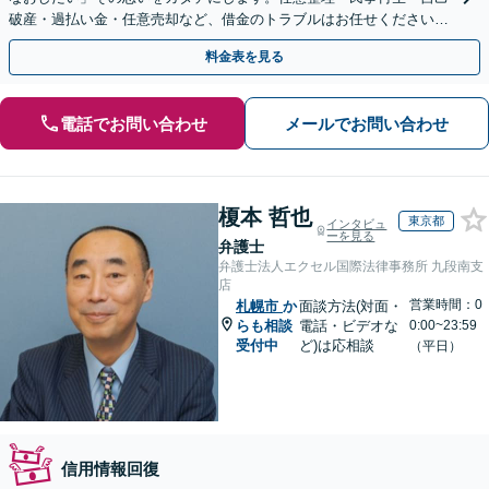
破産・過払い金・任意売却など、借金のトラブルはお任せください。
【初回相談無料】【全国対応可能】
料金表を見る
電話でお問い合わせ
メールでお問い合わせ
榎本 哲也
東京都
インタビュ
ーを見る
弁護士
弁護士法人エクセル国際法律事務所 九段南支
店
営業時間：0
札幌市
か
面談方法(対面・
らも相談
電話・ビデオな
0:00~23:59
受付中
ど)は応相談
（平日）
信用情報回復