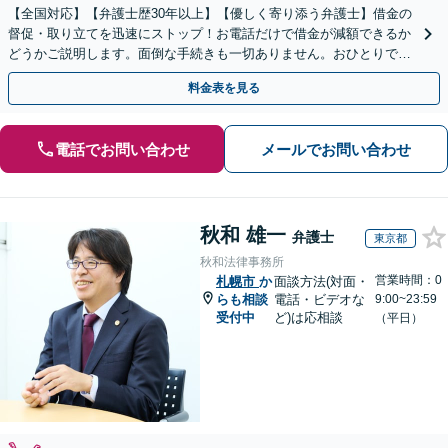
【全国対応】【弁護士歴30年以上】【優しく寄り添う弁護士】借金の
督促・取り立てを迅速にストップ！お電話だけで借金が減額できるか
どうかご説明します。面倒な手続きも一切ありません。おひとりで悩
まず、お気軽にご相談ください。【電話相談可】
料金表を見る
電話でお問い合わせ
メールでお問い合わせ
秋和 雄一
弁護士
東京都
秋和法律事務所
営業時間：0
札幌市
か
面談方法(対面・
らも相談
電話・ビデオな
9:00~23:59
受付中
ど)は応相談
（平日）