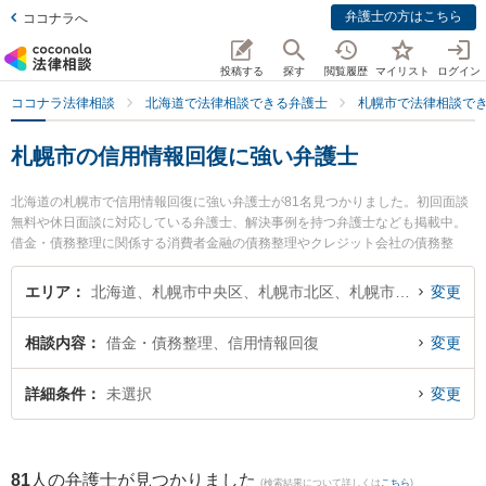
弁護士の方はこちら
ココナラへ
投稿する
探す
閲覧履歴
マイリスト
ログイン
ココナラ法律相談
北海道で法律相談できる弁護士
札幌市で法律相談で
札幌市の信用情報回復に強い弁護士
北海道の札幌市で信用情報回復に強い弁護士が81名見つかりました。初回面談
無料や休日面談に対応している弁護士、解決事例を持つ弁護士なども掲載中。
借金・債務整理に関係する消費者金融の債務整理やクレジット会社の債務整
理、リボ払いの債務整理等の細かな分野での絞り込み検索もでき便利です。特
に弁護士法人プロテクトスタンス 札幌事務所の髙羽 耕介弁護士や石川総合法律
エリア
北海道、札幌市中央区、札幌市北区、札幌市東区、札幌市白石区、札幌市豊平区、札幌市南区、札幌市西区、札幌市厚別区、札幌市手稲区、札幌市清田区
変更
事務所の石川 貴博弁護士、稻垣・細井法律事務所の細井 三輪弁護士のプロフィ
ール情報や弁護士費用、強みなどが注目されています。『札幌市で土日や夜間
相談内容
借金・債務整理、信用情報回復
変更
に発生した信用情報回復のトラブルを今すぐに弁護士に相談したい』『信用情
報回復のトラブル解決の実績豊富な近くの弁護士を検索したい』『初回相談無
料で信用情報回復を法律相談できる札幌市内の弁護士に相談予約したい』など
詳細条件
未選択
変更
でお困りの相談者さんにおすすめです。
81
人の弁護士が見つかりました
(検索結果について詳しくは
こちら
)