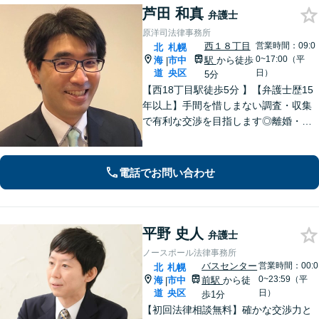
芦田 和真
弁護士
原洋司法律事務所
西１８丁目
営業時間：09:0
北
札幌
0~17:00（平
海
市中
駅
から徒歩
|
道
央区
日）
5分
【西18丁目駅徒歩5分 】【弁護士歴15
年以上】手間を惜しまない調査・収集
で有利な交渉を目指します◎離婚・男
女問題/遺産・相続問題/交通事故はお任
せください。特に不貞慰謝料請求、財
産分与、養育費につき解決事例多数！
電話でお問い合わせ
【ＺＯＯＭ対応】
平野 史人
弁護士
ノースポール法律事務所
バスセンター
営業時間：00:0
北
札幌
0~23:59（平
海
市中
前駅
から徒
|
道
央区
日）
歩1分
【初回法律相談無料】確かな交渉力と