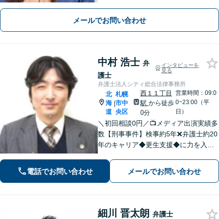
が絡む不動産や相続トラブルにも深い
知見！講演セミナー多数、分かりやす
メールでお問い合わせ
い説明【初回相談無料】
中村 浩士
弁
インタビューを
見る
護士
弁護士法人シティ総合法律事務所
西１１丁目
営業時間：09:0
北
札幌
0~23:00（平
海
市中
駅
から徒歩
|
道
央区
日）
0分
＼初回相談0円／📺メディア出演実績多
数【刑事事件】検事約5年❌弁護士約20
年のキャリア◆更生支援◆に力を入れ
た刑事弁護で最善の解決を目指します
【交通事故】民事・刑事両面で真実を
電話でお問い合わせ
メールでお問い合わせ
追求し、適切な対応を求めて尽力しま
す。被害者支援にも注力。
細川 晋太朗
弁護士