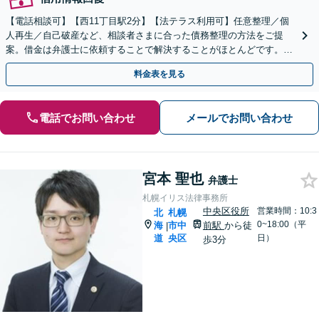
【電話相談可】【西11丁目駅2分】【法テラス利用可】任意整理／個
人再生／自己破産など、相談者さまに合った債務整理の方法をご提
案。借金は弁護士に依頼することで解決することがほとんどです。ぜ
ひお早めにご相談ください。【初回相談無料】
料金表を見る
電話でお問い合わせ
メールでお問い合わせ
宮本 聖也
弁護士
札幌イリス法律事務所
中央区役所
営業時間：10:3
北
札幌
0~18:00（平
海
市中
前駅
から徒
|
道
央区
日）
歩3分