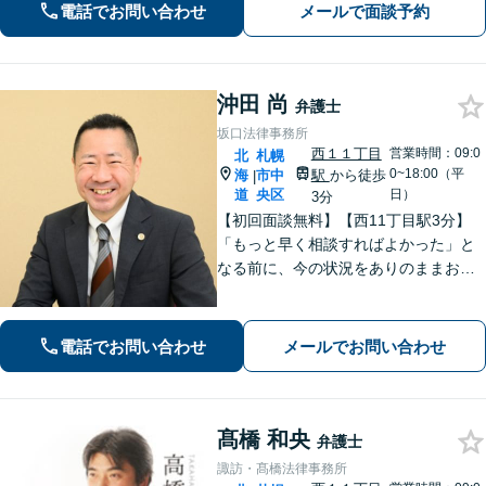
ディーな対応で、依頼者さまの利益を
電話でお問い合わせ
メールで面談予約
追求します【夜間・土日祝対応可】
沖田 尚
弁護士
坂口法律事務所
西１１丁目
営業時間：09:0
北
札幌
0~18:00（平
海
市中
駅
から徒歩
|
道
央区
日）
3分
【初回面談無料】【西11丁目駅3分】
「もっと早く相談すればよかった」と
なる前に、今の状況をありのままお聞
かせください！状況や立場に合った解
決策を一緒に考えて具体的な解決を導
くことができます。【電話・メール・
電話でお問い合わせ
メールでお問い合わせ
WEB相談可】
髙橋 和央
弁護士
諏訪・髙橋法律事務所