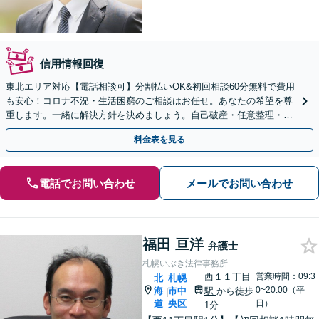
信用情報回復
東北エリア対応【電話相談可】分割払いOK&初回相談60分無料で費用
も安心！コロナ不況・生活困窮のご相談はお任せ。あなたの希望を尊
重します。一緒に解決方針を決めましょう。自己破産・任意整理・個
人再生・時効の援用など実績多数【完全個室】
料金表を見る
電話でお問い合わせ
メールでお問い合わせ
福田 亘洋
弁護士
札幌いぶき法律事務所
西１１丁目
営業時間：09:3
北
札幌
0~20:00（平
海
市中
駅
から徒歩
|
道
央区
日）
1分