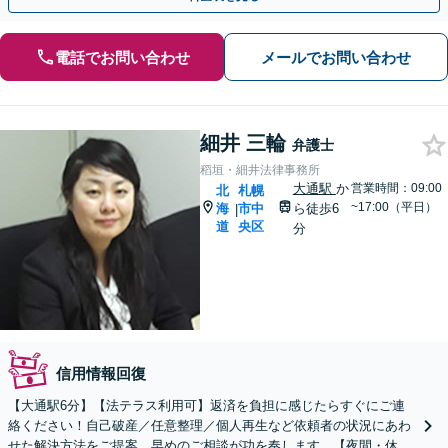
電話でお問い合わせ
メールでお問い合わせ
細井 三輪
弁護士
稻垣・細井法律事務所
大通駅
か
営業時間：09:00
北
札幌
~17:00（平日）
海
市中
ら徒歩6
|
道
央区
分
信用情報回復
【大通駅6分】【法テラス利用可】返済を負担に感じたらすぐにご連
絡ください！自己破産／任意整理／個人再生など依頼者の状況にあわ
せた解決方法をご提案。早めのご相談が功を奏します。【夜間・休日