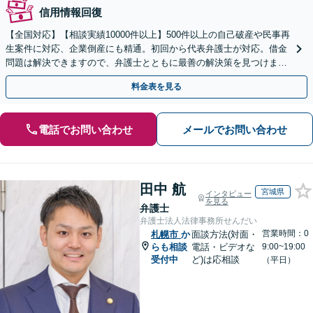
信用情報回復
【全国対応】【相談実績10000件以上】500件以上の自己破産や民事再
生案件に対応、企業倒産にも精通。初回から代表弁護士が対応。借金
問題は解決できますので、弁護士とともに最善の解決策を見つけまし
ょう【初回相談無料】【法テラス利用可】
料金表を見る
電話でお問い合わせ
メールでお問い合わせ
田中 航
宮城県
インタビュー
を見る
弁護士
弁護士法人法律事務所せんだい
営業時間：0
札幌市
か
面談方法(対面・
らも相談
電話・ビデオな
9:00~19:00
受付中
ど)は応相談
（平日）