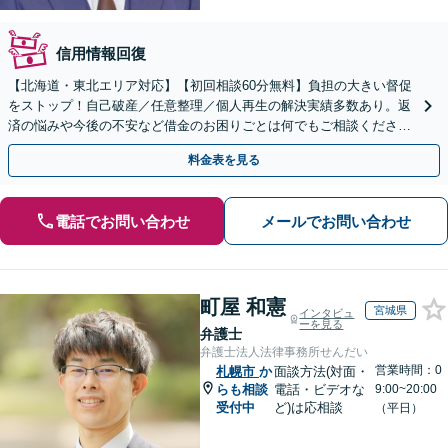
信用情報回復
【北海道・東北エリア対応】【初回相談60分無料】負担の大きい督促
をストップ！自己破産／任意整理／個人再生の解決実績多数あり。返
済の悩みや今後の不安など借金のお困りごとは何でもご相談くださ
い。依頼者さまにとって最善の解決をご提案【土曜も営業】
料金表を見る
電話でお問い合わせ
メールでお問い合わせ
町屋 和憲
宮城県
インタビュ
ーを見る
弁護士
弁護士法人法律事務所せんだい
営業時間：0
札幌市
か
面談方法(対面・
らも相談
電話・ビデオな
9:00~20:00
受付中
ど)は応相談
（平日）