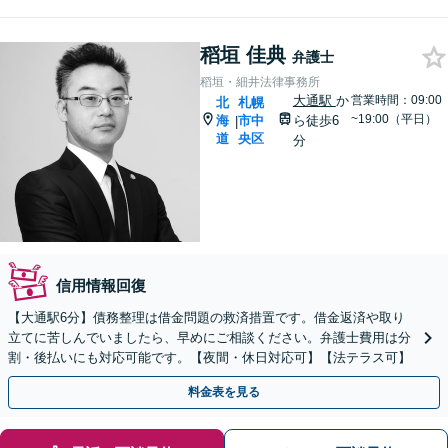
稻垣 佳典
弁護士
稻垣・細井法律事務所
大通駅
か
営業時間：09:00
北
札幌
~19:00（平日）
海
市中
ら徒歩6
|
道
央区
分
信用情報回復
【大通駅6分】債務整理は借金問題の救済措置です。借金返済や取り
立てに苦しんでいましたら、早めにご相談ください。弁護士費用は分
割・後払いにも対応可能です。【夜間・休日対応可】【法テラス可】
料金表を見る