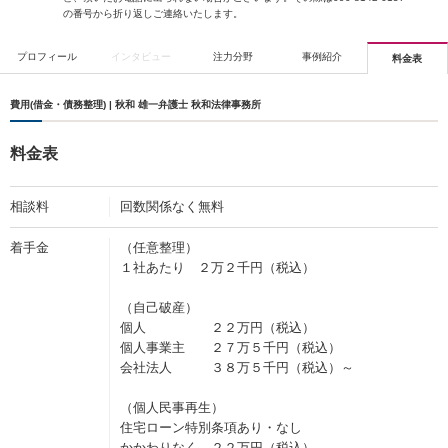
の番号から折り返しご連絡いたします。
プロフィール
インタビュー
注力分野
事例紹介
料金表
費用(借金・債務整理) | 秋和 雄一弁護士 秋和法律事務所
料金表
相談料
回数関係なく無料
着手金
（任意整理）
１社あたり ２万２千円（税込）
（自己破産）
個人 ２２万円（税込）
個人事業主 ２７万５千円（税込）
会社法人 ３８万５千円（税込）～
（個人民事再生）
住宅ローン特別条項あり・なし
かかわりなく ２２万円（税込）