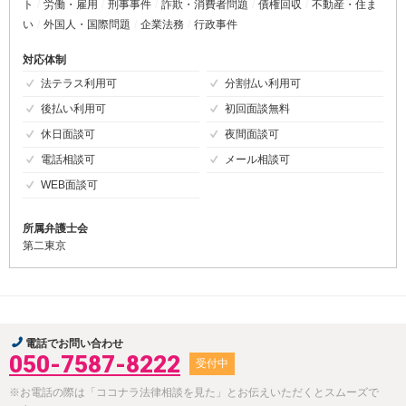
ト
労働・雇用
刑事事件
詐欺・消費者問題
債権回収
不動産・住ま
い
外国人・国際問題
企業法務
行政事件
対応体制
法テラス利用可
分割払い利用可
後払い利用可
初回面談無料
休日面談可
夜間面談可
電話相談可
メール相談可
WEB面談可
所属弁護士会
第二東京
電話でお問い合わせ
050-7587-8222
受付中
※お電話の際は「ココナラ法律相談を見た」とお伝えいただくとスムーズで