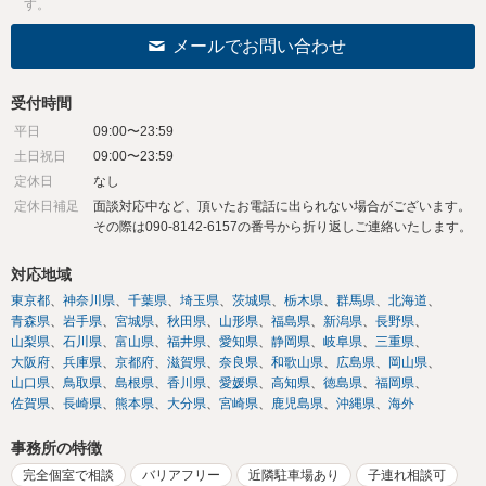
す。
メールでお問い合わせ
受付時間
平日
09:00〜23:59
土日祝日
09:00〜23:59
定休日
なし
定休日補足
面談対応中など、頂いたお電話に出られない場合がございます。
その際は090-8142-6157の番号から折り返しご連絡いたします。
対応地域
東京都
神奈川県
千葉県
埼玉県
茨城県
栃木県
群馬県
北海道
青森県
岩手県
宮城県
秋田県
山形県
福島県
新潟県
長野県
山梨県
石川県
富山県
福井県
愛知県
静岡県
岐阜県
三重県
大阪府
兵庫県
京都府
滋賀県
奈良県
和歌山県
広島県
岡山県
山口県
鳥取県
島根県
香川県
愛媛県
高知県
徳島県
福岡県
佐賀県
長崎県
熊本県
大分県
宮崎県
鹿児島県
沖縄県
海外
事務所の特徴
完全個室で相談
バリアフリー
近隣駐車場あり
子連れ相談可