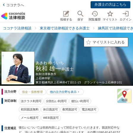
弁護士の方はこちら
ココナラへ
投稿する
探す
閲覧履歴
マイリスト
ログイン
ココナラ法律相談
東京都で法律相談できる弁護士
練馬区で法律相談で
マイリストに入れる
あきわ ゆういち
秋和 雄一
弁護士
秋和法律事務所
上石神井駅
東京都
練馬区上石神井4丁目11-15 グランドゥール上石神井101
注力分野
借金・債務整理
他の注力分野を表示
対応体制
法テラス利用可
分割払い利用可
後払い利用可
初回面談無料
休日面談可
夜間面談可
電話相談可
メール相談可
WEB面談可
後払いについては依頼内容によって対応させていただきます。面談対応中な
注意補足
ど、頂いたお電話に出られない場合がございます。その際は090-8142-6157