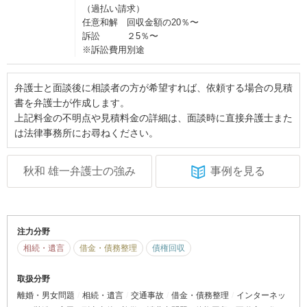
（過払い請求）
任意和解 回収金額の20％〜
訴訟 ２5％〜
※訴訟費用別途
弁護士と面談後に相談者の方が希望すれば、依頼する場合の見積
書を弁護士が作成します。
上記料金の不明点や見積料金の詳細は、面談時に直接弁護士また
は法律事務所にお尋ねください。
秋和 雄一弁護士の強み
事例を見る
注力分野
相続・遺言
借金・債務整理
債権回収
取扱分野
離婚・男女問題
相続・遺言
交通事故
借金・債務整理
インターネッ