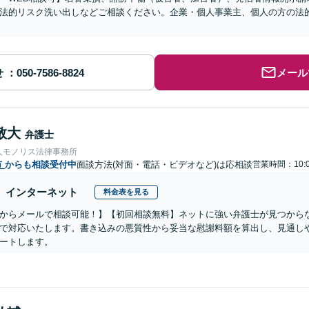
法的リスク洗い出しなどご相談ください。企業・個人事業主、個人の方の法
せ
メール
敬大
弁護士
人モノリス法律事務所
市
からも相談受付中
面談方法(対面・電話・ビデオなど)は応相談
営業時間：10:0
インターネット
料金表を見る
からメールで相談可能！】【初回相談無料】ネットに強い弁護士が見つから
で対応いたします。書き込みの悪質性から妥当な慰謝料額を算出し、見通し
ートします。