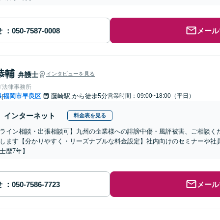
せ
メール
恭輔
弁護士
インタビューを見る
ぎ法律事務所
県
福岡市早良区
藤崎駅
から徒歩5分
営業時間：09:00~18:00（平日）
|
インターネット
料金表を見る
ライン相談・出張相談可】九州の企業様への誹謗中傷・風評被害、ご相談く
します【分かりやすく・リーズナブルな料金設定】社内向けのセミナーや社
士歴7年】
せ
メール