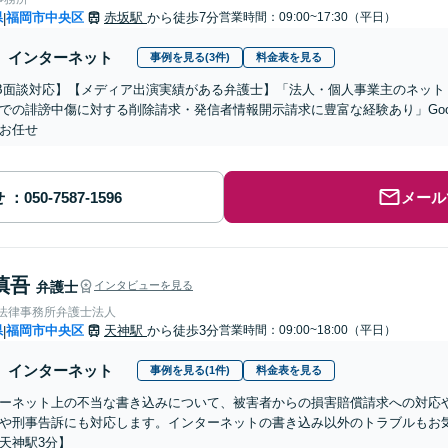
県
福岡市中央区
赤坂駅
から徒歩7分
営業時間：09:00~17:30（平日）
|
インターネット
事例を見る(3件)
料金表を見る
B面談対応】【メディア出演実績がある弁護士】「法人・個人事業主のネット
での誹謗中傷に対する削除請求・発信者情報開示請求に豊富な経験あり」Goo
お任せ
せ
メール
慎吾
弁護士
インタビューを見る
岡法律事務所弁護士法人
県
福岡市中央区
天神駅
から徒歩3分
営業時間：09:00~18:00（平日）
|
インターネット
事例を見る(1件)
料金表を見る
ーネット上の不当な書き込みについて、被害者からの損害賠償請求への対応
や刑事告訴にも対応します。インターネットの書き込み以外のトラブルもお
天神駅3分】