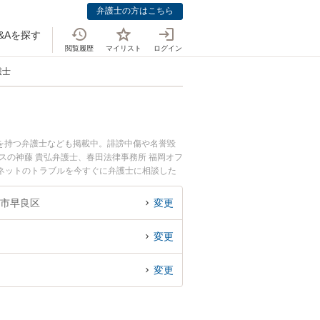
弁護士の方はこちら
&Aを探す
閲覧履歴
マイリスト
ログイン
護士
を持つ弁護士なども掲載中。誹謗中傷や名誉毀
スの神藤 貴弘弁護士、春田法律事務所 福岡オフ
ネットのトラブルを今すぐに弁護士に相談した
る福岡市内の弁護士に相談予約したい』などでお
市早良区
変更
変更
変更