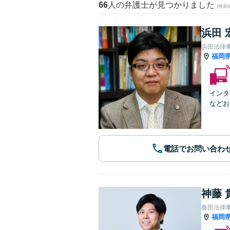
66
人の弁護士が見つかりました
(検索
浜田 
浜田法律
福岡
インタ
などお
電話でお問い合わ
神藤 
春田法律
福岡