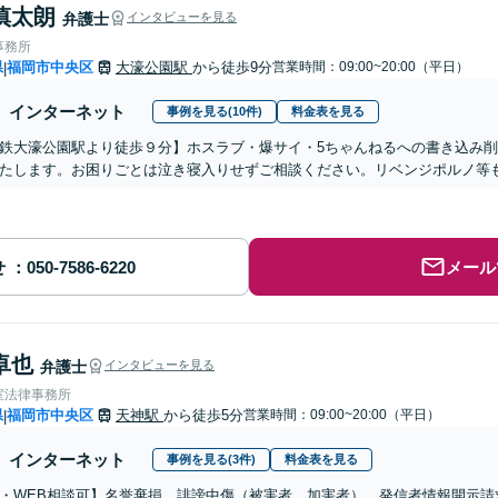
慎太朗
弁護士
インタビューを見る
事務所
県
福岡市中央区
大濠公園駅
から徒歩9分
営業時間：09:00~20:00（平日）
|
インターネット
事例を見る(10件)
料金表を見る
鉄大濠公園駅より徒歩９分】ホスラブ・爆サイ・5ちゃんねるへの書き込み
たします。お困りごとは泣き寝入りせずご相談ください。リベンジポルノ等
せ
メール
卓也
弁護士
インタビューを見る
室法律事務所
県
福岡市中央区
天神駅
から徒歩5分
営業時間：09:00~20:00（平日）
|
インターネット
事例を見る(3件)
料金表を見る
・WEB相談可】名誉棄損、誹謗中傷（被害者、加害者）、発信者情報開示請