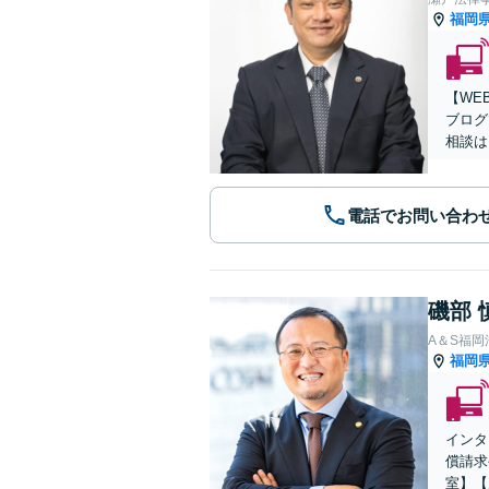
福岡
【WE
ブログ
相談は
電話でお問い合わ
磯部 
A＆S福
福岡
インタ
償請求
室】【