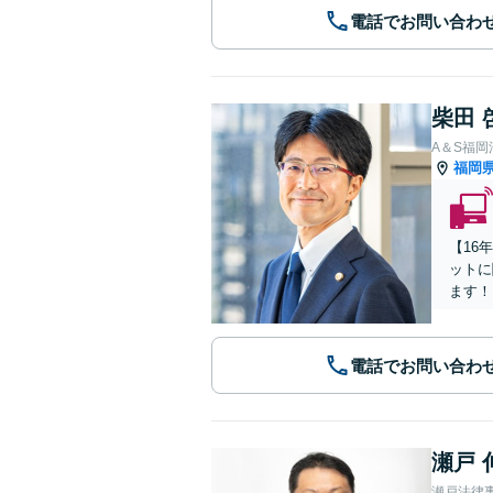
電話でお問い合わ
柴田 
A＆S福
福岡
【16
ットに
ます！
電話でお問い合わ
瀬戸 
瀬戸法律