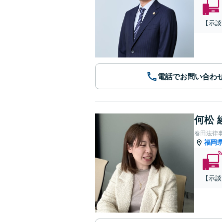
【示談
電話でお問い合わ
何松 
春田法律
福岡
【示談