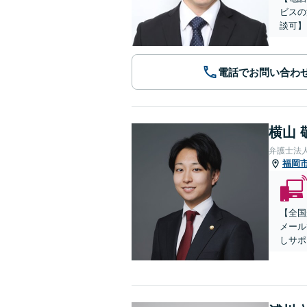
ビスの
談可】
電話でお問い合わ
横山 
弁護士法
福岡
【全国
メール
しサポ