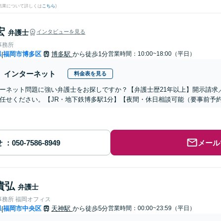
結果について詳しくは
こちら
)
宏
弁護士
インタビューを見る
事務所
県
福岡市博多区
博多駅
から徒歩1分
営業時間：10:00~18:00（平日）
|
インターネット
料金表を見る
ーネット問題に強い弁護士をお探しですか？【弁護士歴21年以上】開示請求
任せください。【JR・地下鉄博多駅1分】【夜間・休日相談可能（要事前予
せ
メール
貴弘
弁護士
事務所 福岡オフィス
県
福岡市中央区
天神駅
から徒歩5分
営業時間：00:00~23:59（平日）
|