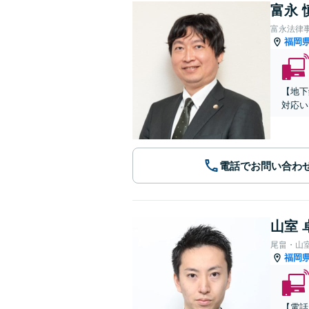
富永 
富永法律
福岡
【地下
対応い
電話でお問い合わ
山室 
尾畠・山
福岡
【電話