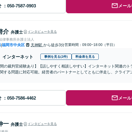
せ
メール
啓介
弁護士
インタビューを見る
岡法律事務所弁護士法人
県
福岡市中央区
天神駅
から徒歩3分
営業時間：09:00~18:00（平日）
|
インターネット
事例を見る(2件)
料金表を見る
年間の裁判官経験あり】【話しやすく相談しやすい】インターネット関連のト
関する問題に対応可能。経営者のパートナーとしてともに伴走し、クライア
せ
メール
伸一
弁護士
インタビューを見る
事務所