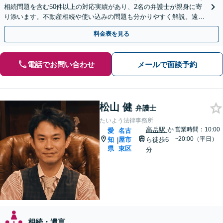
相続問題を含む50件以上の対応実績があり、2名の弁護士が親身に寄
り添います。不動産相続や使い込みの問題も分かりやすく解説。遠方
のご家族ともWEB相談が可能。LINE予約受付中。
料金表を見る
電話でお問い合わせ
メールで面談予約
松山 健
弁護士
たいよう法律事務所
高岳駅
か
営業時間：10:00
愛
名古
~20:00（平日）
知
屋市
ら徒歩6
|
県
東区
分
相続・遺言