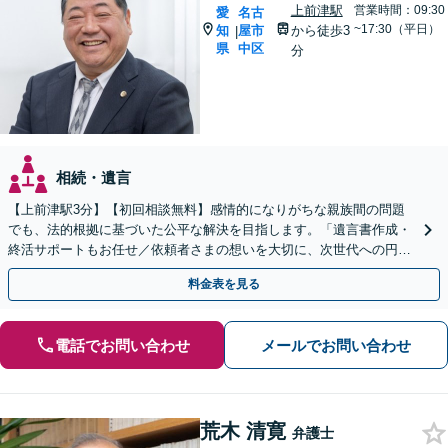
上前津駅
営業時間：09:30
愛
名古
~17:30（平日）
知
屋市
から徒歩3
|
県
中区
分
相続・遺言
【上前津駅3分】【初回相談無料】感情的になりがちな親族間の問題
でも、法的根拠に基づいた公平な解決を目指します。「遺言書作成・
終活サポートもお任せ／依頼者さまの想いを大切に、次世代への円滑
な財産承継をお手伝いします」【休日・夜間相談可】
料金表を見る
電話でお問い合わせ
メールでお問い合わせ
荒木 清寛
弁護士