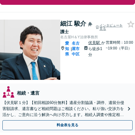
細江 駿介
弁
インタビューを
見る
護士
名古屋H＆Y法律事務所
伏見駅
か
営業時間：10:00
愛
名古
~19:00（平日）
知
屋市
ら徒歩1
|
県
中区
分
相続・遺言
【伏見駅１分】【初回相談60分無料】遺産分割協議・調停、遺留分侵
害額請求、遺言書など相続問題はご相談ください。粘り強い交渉力を
活かし、ご意向に沿う解決へ向け尽力します。相続人調査や推定相続
人廃除など複雑な件もご相談ください【土日祝対応可】
料金表を見る