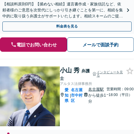
【相談料原則0円】【揉めない相続】遺言書作成・家族信託など、依
頼者様のご意思を次世代にしっかり引き継ぐことを第一に、相続を集
中的に取り扱う弁護士がサポートいたします。相続スキームのご提案
から遺言執行まで責任を持って対応させていただきます。
料金表を見る
電話でお問い合わせ
メールで面談予約
小山 秀
弁護
インタビューを見
る
士
アルタス法律事務所
名古屋駅
営業時間：09:00
愛
名古屋
~18:00（平日）
知
市中村
から徒歩1
|
県
区
分