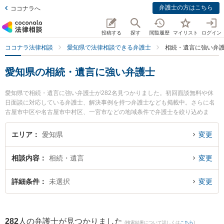
弁護士の方はこちら
ココナラへ
投稿する
探す
閲覧履歴
マイリスト
ログイン
ココナラ法律相談
愛知県で法律相談できる弁護士
相続・遺言に強い弁
愛知県の相続・遺言に強い弁護士
愛知県で相続・遺言に強い弁護士が282名見つかりました。初回面談無料や休
日面談に対応している弁護士、解決事例を持つ弁護士なども掲載中。さらに名
古屋市中区や名古屋市中村区、一宮市などの地域条件で弁護士を絞り込めま
す。家族間の相続トラブルや認知症の相続、遺産分割等の細かな分野での絞り
込み検索もでき便利です。特に旭合同法律事務所 名古屋事務所の三池 哲二弁護
エリア
愛知県
変更
士や弁護士法人名城法律事務所 サテライトオフィスの石田 大輔弁護士、冨田・
島岡法律事務所の加藤 信弁護士のプロフィール情報や弁護士費用、強みなどが
相談内容
相続・遺言
変更
注目されています。『愛知県で土日や夜間に発生した相続・遺言のトラブルを
今すぐに弁護士に相談したい』『相続・遺言のトラブル解決の実績豊富な近く
の弁護士を検索したい』『初回相談無料で相続・遺言を法律相談できる愛知県
詳細条件
未選択
変更
内の弁護士に相談予約したい』などでお困りの相談者さんにおすすめです。
282
人の弁護士が見つかりました
(検索結果について詳しくは
こちら
)