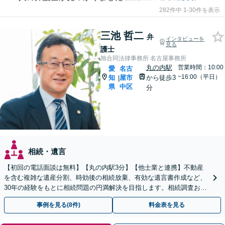
282件中 1-30件を表示
三池 哲二
弁
インタビューを
見る
護士
旭合同法律事務所 名古屋事務所
丸の内駅
営業時間：10:00
愛
名古
~16:00（平日）
知
屋市
から徒歩3
|
県
中区
分
相続・遺言
【初回の電話面談は無料】【丸の内駅3分】【他士業と連携】不動産
を含む複雑な遺産分割、時効後の相続放棄、有効な遺言書作成など、
30年の経験をもとに相続問題の円満解決を目指します。相続調査お任
せパックあり【出張対応可】【夜間休日対応】
事例を見る(8件)
料金表を見る