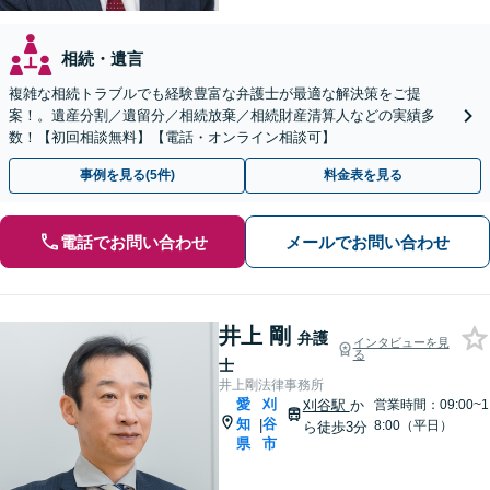
相続・遺言
複雑な相続トラブルでも経験豊富な弁護士が最適な解決策をご提
案！。遺産分割／遺留分／相続放棄／相続財産清算人などの実績多
数！【初回相談無料】【電話・オンライン相談可】
事例を見る(5件)
料金表を見る
電話でお問い合わせ
メールでお問い合わせ
井上 剛
弁護
インタビューを見
る
士
井上剛法律事務所
愛
刈
刈谷駅
か
営業時間：09:00~1
知
谷
|
8:00（平日）
ら徒歩3分
県
市