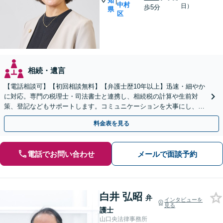
知
|
中村
日）
歩5分
県
区
相続・遺言
【電話相談可】【初回相談無料】【弁護士歴10年以上】迅速・細やか
に対応。専門の税理士・司法書士と連携し、相続税の計算や生前対
策、登記などもサポートします。コミュニケーションを大事にし、よ
り納得できる解決を目指します【名古屋駅10分】
料金表を見る
電話でお問い合わせ
メールで面談予約
白井 弘昭
弁
インタビューを
見る
護士
山口央法律事務所