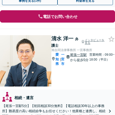
事例を見る(1件)
料金表を見る
電話でお問い合わせ
清水 洋一
弁
インタビューを
見る
護士
旭合同法律事務所 一宮事務所
愛
一
尾張一宮駅
営業時間：09:00~
知
宮
|
18:00（平日）
から徒歩5分
県
市
相続・遺言
【尾張一宮駅5分】【初回相談30分無料】【電話相談30年以上の事務
所】難易度の高い相続紛争もお任せください！他業種と連携し、相続