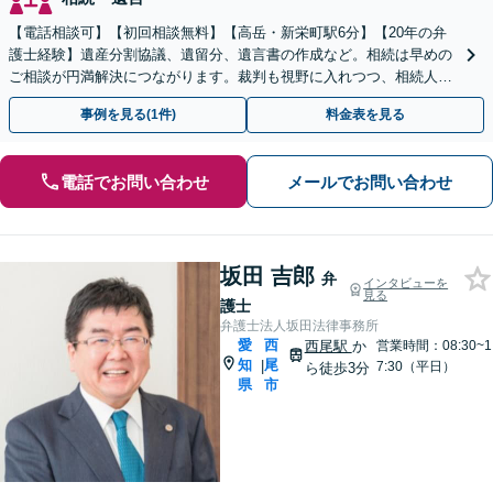
【電話相談可】【初回相談無料】【高岳・新栄町駅6分】【20年の弁
護士経験】遺産分割協議、遺留分、遺言書の作成など。相続は早めの
ご相談が円満解決につながります。裁判も視野に入れつつ、相続人同
士の関係性を壊さない解決方法を模索します
事例を見る(1件)
料金表を見る
電話でお問い合わせ
メールでお問い合わせ
坂田 吉郎
弁
インタビューを
見る
護士
弁護士法人坂田法律事務所
愛
西
西尾駅
か
営業時間：08:30~1
知
尾
|
7:30（平日）
ら徒歩3分
県
市