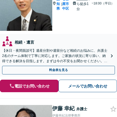
~18:00（平日）
知
屋市
ら徒歩1
|
県
中区
分
相続・遺言
【休日・夜間面談可】遺産分割や遺留分など相続のお悩みに、弁護士
2名のチーム体制で丁寧に対応します。ご家族の状況に寄り添い、納
得できる解決を目指します。まずは今の不安をお聞かせください。
【メール・WEB相談可】
料金表を見る
電話でお問い合わせ
メールでお問い合わせ
伊藤 幸紀
弁護士
伊藤幸紀法律事務所