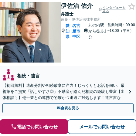
伊佐治 佑介
インタビューを
見る
弁護士
遠藤・伊佐治法律事務所
丸の内駅
営業時間：09:00
愛
名古
~18:00（平日）
知
屋市
から徒歩1
|
県
中区
分
相続・遺言
【初回無料】遺産分割や相続放棄に注力！じっくりとお話を伺い、最
善策をご提案「話しやすさ◎」不動産が絡んだ相続の経験も豊富【出
張相談可】他士業との連携で的確かつ迅速に対処します！遺言書など
生前対策も【丸の内駅2分】
料金表を見る
電話でお問い合わせ
メールでお問い合わせ