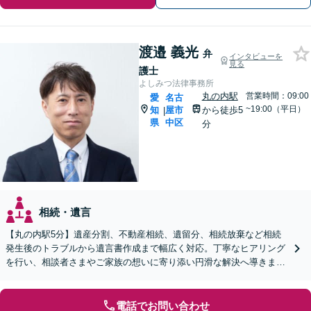
渡邉 義光
弁
インタビューを
見る
護士
よしみつ法律事務所
丸の内駅
営業時間：09:00
愛
名古
~19:00（平日）
知
屋市
から徒歩5
|
県
中区
分
相続・遺言
【丸の内駅5分】遺産分割、不動産相続、遺留分、相続放棄など相続
発生後のトラブルから遺言書作成まで幅広く対応。丁寧なヒアリング
を行い、相談者さまやご家族の想いに寄り添い円滑な解決へ導きます
【オンライン面談OK】【休日・夜間相談可】
電話でお問い合わせ