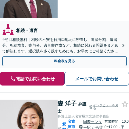
相続・遺言
⭐️初回相談無料｜相続の不安を解消◎地元に密着し、遺産分割、遺留
分、相続放棄、寄与分、遺言書作成など、相続に関わる問題をまとめ
て解決します。選択肢を多く残すためにも、お早めにご相談ください
【休日・夜間面談OK】【駐車場あり】
料金表を見る
電話でお問い合わせ
メールでお問い合わせ
森 洋子
弁護
インタビューを見
る
士
弁護士法人名古屋大光法律事務所
名古
国際センタ
営業時間：10:0
愛
屋市
0~17:00（平
ー駅
から徒