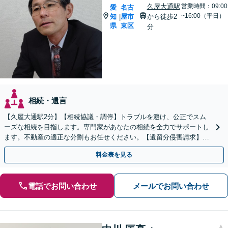
久屋大通駅
営業時間：09:00
愛
名古
~16:00（平日）
知
屋市
から徒歩2
|
県
東区
分
相続・遺言
【久屋大通駅2分】【相続協議・調停】トラブルを避け、公正でスム
ーズな相続を目指します。専門家があなたの相続を全力でサポートし
ます。不動産の適正な分割もお任せください。【遺留分侵害請求】
【相続放棄】も対応可能です。
料金表を見る
電話でお問い合わせ
メールでお問い合わせ