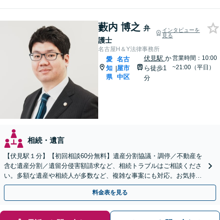
藪内 博之
弁
インタビューを
見る
護士
名古屋H＆Y法律事務所
伏見駅
か
営業時間：10:00
愛
名古
~21:00（平日）
知
屋市
ら徒歩1
|
県
中区
分
相続・遺言
【伏見駅１分】【初回相談60分無料】遺産分割協議・調停／不動産を
含む遺産分割／遺留分侵害額請求など、相続トラブルはご相談くださ
い。多額な遺産や相続人が多数など、複雑な事案にも対応。お気持ち
やご意向に寄り添いながら、最善の解決を目指します
料金表を見る