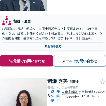
相続・遺言
お気軽にお電話で相談を【弁護士歴20年以上】実績多数！こじれた親
族トラブルは私にお任せください！司法書士・税理士などの他士業と
の連携も可能。生前対策にも対応しています【夜間・休日面談可】
【完全個室・秘密厳守】
料金表を見る
電話でお問い合わせ
メールでお問い合わせ
猪瀬 秀美
弁護士
安城カトレア法律事務所
愛
安
南安城駅
か
営業時間：09:30~
知
城
|
17:30（平日）
ら徒歩6分
県
市