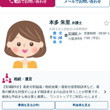
電話でお問い合わせ
メールでお問い合わせ
本多 朱里
弁護士
弁護士法人碧総合法律事務所
愛
安
安城駅
か
営業時間：09:00~1
知
城
|
7:00（平日）
ら徒歩6分
県
市
相続・遺言
【安城駅6分】遺産分割協議／相続放棄／遺留分侵害額請求など。最
善の解決を目指すにはまず相談者さまのお話を伺うことが肝要です。
複雑な手続きも他士業と連携し、ワンストップでご対応いたします
【ビデオ面談OK】
事例を見る(2件)
料金表を見る