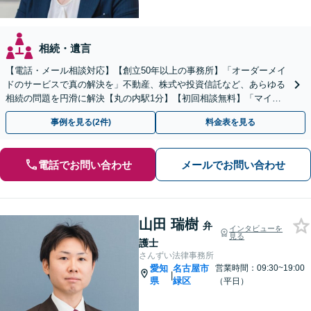
相続・遺言
【電話・メール相談対応】【創立50年以上の事務所】「オーダーメイ
ドのサービスで真の解決を」不動産、株式や投資信託など、あらゆる
相続の問題を円滑に解決【丸の内駅1分】【初回相談無料】「マイナ
スの財産がある場合には相続放棄をご検討ください」
事例を見る(2件)
料金表を見る
電話でお問い合わせ
メールでお問い合わせ
山田 瑞樹
弁
インタビューを
見る
護士
さんずい法律事務所
愛知
名古屋市
営業時間：09:30~19:00
|
県
緑区
（平日）