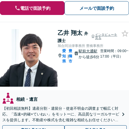
電話で面談予約
メールで面談予約
乙井 翔太
弁
インタビューを
見る
護士
旭合同法律事務所 豊橋事務所
愛
豊
駅前大通駅
営業時間：09:00~
知
橋
|
17:00（平日）
から徒歩6分
県
市
相続・遺言
【初回相談無料】遺産分割・遺留分・使途不明金の調査まで幅広く対
応。「迅速×的確×ていねい」をモットーに、高品質なリーガルサービ
スを提供します。不動産や株式を含む複雑な相続もお任せください
【休日・夜間対応OK】【豊橋駅10分】