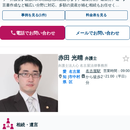
言書作成など幅広い分野に対応。多額の資産が絡む相続もお任せくだ
さい。【夜間・休日の相談可能】【駐車場完備】
事例を見る(1件)
料金表を見る
電話でお問い合わせ
メールでお問い合わせ
赤田 光晴
弁護士
弁護士法人心 名古屋法律事務所
名古屋駅
営業時間：09:00
愛
名古屋
~21:00（平日）
知
市中村
から徒歩2
|
県
区
分
相続・遺言