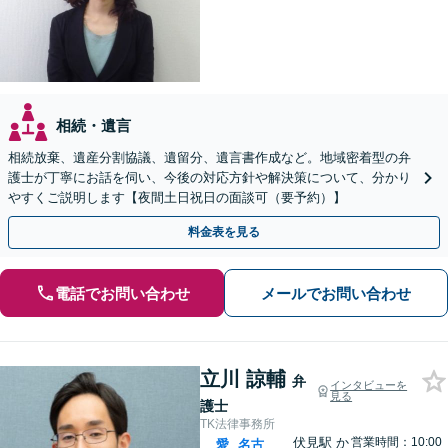
相続・遺言
相続放棄、遺産分割協議、遺留分、遺言書作成など。地域密着型の弁
護士が丁寧にお話を伺い、今後の対応方針や解決策について、分かり
やすくご説明します【夜間土日祝日の面談可（要予約）】
料金表を見る
電話でお問い合わせ
メールでお問い合わせ
立川 諒輔
弁
インタビューを
見る
護士
TK法律事務所
伏見駅
か
営業時間：10:00
愛
名古