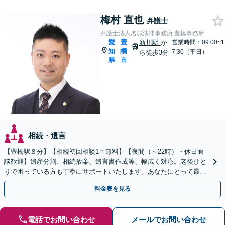
梅村 直也
弁護士
弁護士法人名城法律事務所 豊橋事務所
愛
豊
新川駅
か
営業時間：09:00~1
知
橋
|
7:30（平日）
ら徒歩3分
県
市
相続・遺言
【豊橋駅８分】【相続初回相談1ｈ無料】【夜間（～22時）・休日面
談歓迎】遺産分割、相続放棄、遺言書作成等、幅広く対応。老後ひと
りで困っている方も丁寧にサポートいたします。あなたにとって最善
の方法を提案しています。お気軽にご相談ください。
料金表を見る
電話でお問い合わせ
メールでお問い合わせ