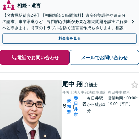
相続・遺言
【名古屋駅徒歩2分】【初回相談１時間無料】遺産分割調停や遺留分
の請求、事業承継など、専門的な判断が必要な相続問題を誠実に解決
へと導きます。将来のトラブルを防ぐ遺言書作成も承ります。相談し
て良かったとのお声あり。まずは一度ご相談ください。
料金表を見る
電話でお問い合わせ
メールでお問い合わせ
尾中 翔
弁護士
弁護士法人中部法律事務所 春日井事務所
春
春日井駅
営業時間：09:00~
愛
日
19:00（平日）
から徒歩1
知
|
井
分
県
市