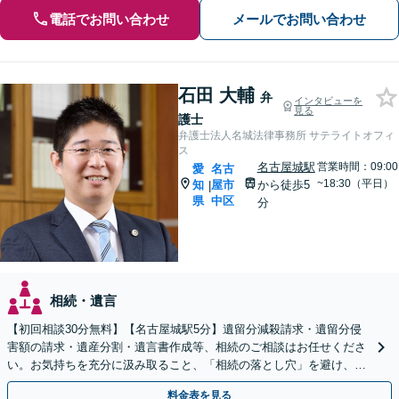
電話でお問い合わせ
メールでお問い合わせ
石田 大輔
弁
インタビューを
見る
護士
弁護士法人名城法律事務所 サテライトオフィ
ス
名古屋城駅
営業時間：09:00
愛
名古
~18:30（平日）
知
屋市
から徒歩5
|
県
中区
分
相続・遺言
【初回相談30分無料】【名古屋城駅5分】遺留分減殺請求・遺留分侵
害額の請求・遺産分割・遺言書作成等、相続のご相談はお任せくださ
い。お気持ちを充分に汲み取ること、「相続の落とし穴」を避け、あ
らゆる可能性を把握することで最良の解決を目指します。
料金表を見る