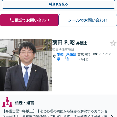
【初回面談相談30分無料】【夜間・休日の相談可能】
料金表を見る
電話でお問い合わせ
メールでお問い合わせ
菊田 利昭
弁護士
菊田法律事務所
愛知
尾張旭
営業時間：09:30~17:30
|
県
市
（平日）
相続・遺言
【弁護士歴10年以上】【法と心理の両面から悩みを解決するカウンセ
ラー弁護士】親族間の関係悪化に配慮します。遺産分割／遺留分／遺