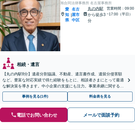
旭合同法律事務所 名古屋事務所
丸の内駅
営業時間：09:00
愛
名古
~17:00（平日）
知
屋市
から徒歩3
|
県
中区
分
相続・遺言
【丸の内駅8分】遺産分割協議、不動産、遺言書作成、遺留分侵害額
など。豊富な対応実績で得た経験をもとに、相談者さまにとって最適
な解決策を導きます。中小企業の支援にも注力。事業承継に関する内
容もお気軽にご相談ください【初回面談無料】
事例を見る(1件)
料金表を見る
電話でお問い合わせ
メールで面談予約