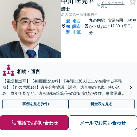
中川 匡亮
弁
インタビューを
見る
護士
名古屋第一法律事務所
丸の内駅
営業時間：09:30
愛
名古
~17:30（平日）
知
屋市
から徒歩1
|
県
中区
分
相続・遺言
【電話相談可】【初回面談無料】【弁護士30人以上が在籍する事務
所】【丸の内駅1分】遺産分割協議、調停、遺言書の作成、使い込
み、成年後見など。遺言無効確認訴訟の対応実績が多数。事業承継に
関するご相談にも対応できます
事例を見る(9件)
料金表を見る
電話でお問い合わせ
メールでお問い合わせ