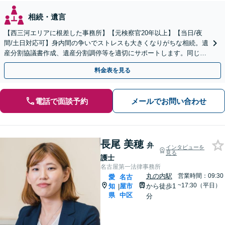
相続・遺言
【西三河エリアに根差した事務所】【元検察官20年以上】【当日/夜
間/土日対応可】身内間の争いでストレスも大きくなりがちな相続。遺
産分割協議書作成、遺産分割調停等を適切にサポートします。同じ建
物に税理士・社会保険労務士もいます
料金表を見る
電話で面談予約
メールでお問い合わせ
長尾 美穂
弁
インタビューを
見る
護士
名古屋第一法律事務所
丸の内駅
営業時間：09:30
愛
名古
~17:30（平日）
知
屋市
から徒歩1
|
県
中区
分