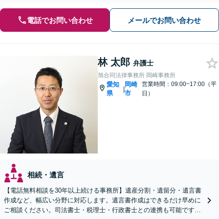
電話でお問い合わせ
メールでお問い合わせ
林 太郎
弁護士
旭合同法律事務所 岡崎事務所
愛知
岡崎
営業時間：09:00~17:00（平
|
県
市
日）
相続・遺言
【電話無料相談を30年以上続ける事務所】遺産分割・遺留分・遺言書
作成など、幅広い分野に対応します。遺言書作成はできるだけ早めに
ご相談ください。司法書士・税理士・行政書士との連携も可能です