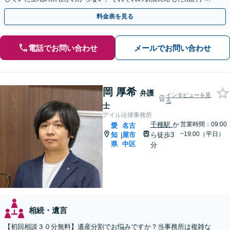
きを丁寧にサポートし、納得のいく解決を目指します。
料金表を見る
電話でお問い合わせ
メールでお問い合わせ
岡 厚希
弁護
インタビューを見
る
士
アイル法律事務所
千種駅
か
営業時間：09:00
愛
名古
~19:00（平日）
知
屋市
ら徒歩3
|
県
中区
分
相続・遺言
【初回相談３０分無料】遺産分割でお悩みですか？当事務所は複雑な