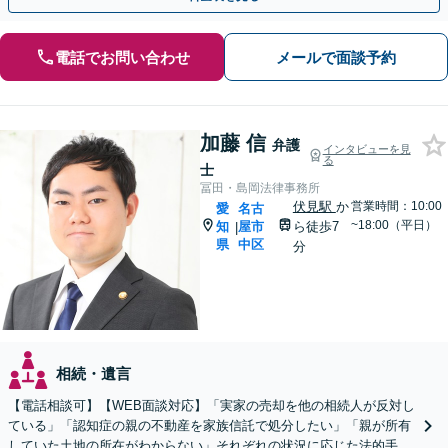
電話でお問い合わせ
メールで面談予約
加藤 信
弁護
インタビューを見
る
士
冨田・島岡法律事務所
伏見駅
か
営業時間：10:00
愛
名古
~18:00（平日）
知
屋市
ら徒歩7
|
県
中区
分
相続・遺言
【電話相談可】【WEB面談対応】「実家の売却を他の相続人が反対し
ている」「認知症の親の不動産を家族信託で処分したい」「親が所有
していた土地の所在がわからない」それぞれの状況に応じた法的手続