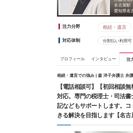
名古屋駅
愛知県
名
注力分野
相続・遺言
対応体制
分割払い利用可
プロフィール
インタビュー
注
相続・遺言での強み | 森 洋子弁護士 
【電話相談可】【初回相談無
対応。専門の税理士・司法書
記などもサポートします。コ
きる解決を目指します【名古屋