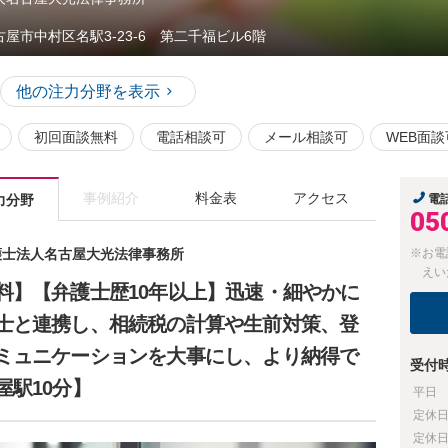
古屋市中村区名駅3-23-6 第二千福ビル6階
他の注力分野を表示
初回面談無料
電話相談可
メール相談可
WEB面談
事例紹介
料金表
アクセス
力分野
電
05
弁護士法人名古屋大光法律事務所
※お電
えい
料】【弁護士歴10年以上】迅速・細やかに
士と連携し、相続税の計算や生前対策、登
ミュニケーションを大事にし、より納得で
受付
駅10分】
平日
定休
定休