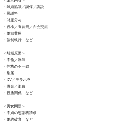
＜請求内容＞
・離婚協議／調停／訴訟
・慰謝料
・財産分与
・親権／養育費／面会交流
・婚姻費用
・強制執行 など
＜離婚原因＞
・不倫／浮気
・性格の不一致
・別居
・DV／モラハラ
・借金／浪費
・親族関係 など
＜男女問題＞
・不貞の慰謝料請求
・婚約破棄 など