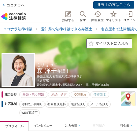
弁護士の方はこちら
ココナラへ
投稿する
探す
閲覧履歴
マイリスト
ログイン
ココナラ法律相談
愛知県で法律相談できる弁護士
名古屋市で法律相談
マイリストに入れる
もり ようこ
森 洋子
弁護士
弁護士法人名古屋大光法律事務所
名古屋駅
愛知県
名古屋市中村区名駅3-23-6 第二千福ビル6階
注力分野
離婚・男女問題
相続・遺言
交通事故
債権回収
対応体制
分割払い利用可
初回面談無料
電話相談可
メール相談可
WEB面談可
インタビュー
注力分野
事例紹介
料金表
プロフィール