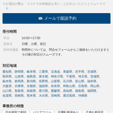
※お電話の際は「ココナラ法律相談を見た」とお伝えいただくとスムーズで
す。
メールで面談予約
受付時間
平日
10:00〜17:00
定休日
日曜、土曜、祝日
定休日補足
時間外については、問合せフォームからご連絡をいただけますと
その後の対応がスムーズです。
対応地域
愛知県
静岡県
岐阜県
三重県
北海道
青森県
岩手県
宮城県
秋田県
山形県
福島県
東京都
神奈川県
千葉県
埼玉県
茨城県
栃木県
群馬県
新潟県
長野県
山梨県
石川県
富山県
福井県
大阪府
兵庫県
京都府
滋賀県
奈良県
和歌山県
広島県
岡山県
山口県
鳥取県
島根県
香川県
愛媛県
高知県
徳島県
福岡県
佐賀県
長崎県
熊本県
大分県
宮崎県
鹿児島県
沖縄県
事務所の特徴
完全個室で相談
バリアフリー
近隣駐車場あり
子連れ相談可