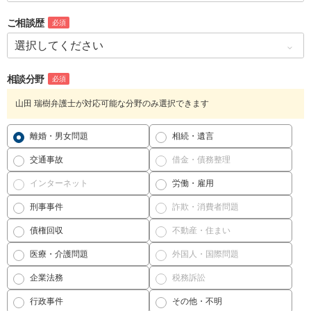
ご相談歴
必須
相談分野
必須
山田 瑞樹弁護士が対応可能な分野のみ選択できます
離婚・男女問題
相続・遺言
交通事故
借金・債務整理
インターネット
労働・雇用
刑事事件
詐欺・消費者問題
債権回収
不動産・住まい
医療・介護問題
外国人・国際問題
企業法務
税務訴訟
行政事件
その他・不明