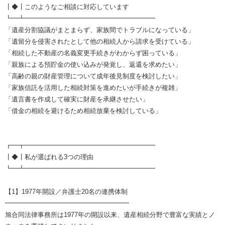
┃◆┃このようなご相談に対応しています
┗━┻━━━━━━━━━━━━━━━━━━━━
「遺産分割協議がまとまらず、家族間でトラブルになっている」
「遺留分を侵害されたとして他の相続人から請求を受けている」
「相続した不動産の名義変更手続きがわからず困っている」
「親族による預貯金の使い込みが発覚し、返還を求めたい」
「高齢の親の財産管理について成年後見制度を検討したい」
「家族信託を活用した相続対策を進めたいが手続きが複雑」
「遺言書を作成して確実に財産を承継させたい」
「借金の相続を避けるため相続放棄を検討している」
┏━┳━━━━━━━━━━━━━━━━━━━━
┃◆┃私が選ばれる3つの理由
┗━┻━━━━━━━━━━━━━━━━━━━━
【1】1977年開設／弁護士20名の連携体制
━━━━━━━━━━━━━━━━━━━
旭合同法律事務所は1977年の開設以来、遺産相続分野で豊富な実績とノ