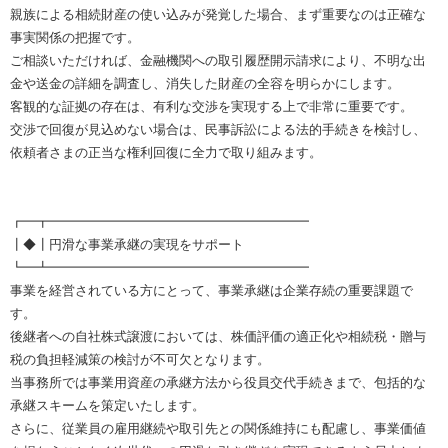
親族による相続財産の使い込みが発覚した場合、まず重要なのは正確な
事実関係の把握です。
ご相談いただければ、金融機関への取引履歴開示請求により、不明な出
金や送金の詳細を調査し、消失した財産の全容を明らかにします。
客観的な証拠の存在は、有利な交渉を実現する上で非常に重要です。
交渉で回復が見込めない場合は、民事訴訟による法的手続きを検討し、
依頼者さまの正当な権利回復に全力で取り組みます。
┏━┳━━━━━━━━━━━━━━━━━━━━
┃◆┃円滑な事業承継の実現をサポート
┗━┻━━━━━━━━━━━━━━━━━━━━
事業を経営されている方にとって、事業承継は企業存続の重要課題で
す。
後継者への自社株式譲渡においては、株価評価の適正化や相続税・贈与
税の負担軽減策の検討が不可欠となります。
当事務所では事業用資産の承継方法から役員交代手続きまで、包括的な
承継スキームを策定いたします。
さらに、従業員の雇用継続や取引先との関係維持にも配慮し、事業価値