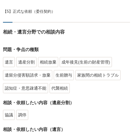
【5】正式な依頼（委任契約）
相続・遺言分野での相談内容
問題・争点の種類
遺言
遺産分割
相続放棄
成年後見(生前の財産管理)
遺留分侵害額請求・放棄
生前贈与
家族間の相続トラブル
認知症・意思疎通不能
代襲相続
相談・依頼したい内容（遺産分割）
協議
調停
相談・依頼したい内容（遺言）