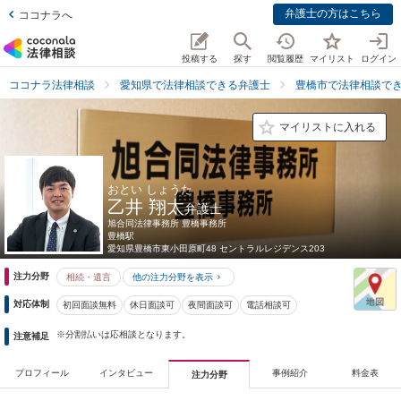
弁護士の方はこちら
ココナラへ
投稿する
探す
閲覧履歴
マイリスト
ログイン
ココナラ法律相談
愛知県で法律相談できる弁護士
豊橋市で法律相談で
マイリストに入れる
おとい しょうた
乙井 翔太
弁護士
旭合同法律事務所 豊橋事務所
豊橋駅
愛知県
豊橋市東小田原町48 セントラルレジデンス203
注力分野
相続・遺言
他の注力分野を表示
対応体制
初回面談無料
休日面談可
夜間面談可
電話相談可
※分割払いは応相談となります。
注意補足
プロフィール
インタビュー
事例紹介
料金表
注力分野