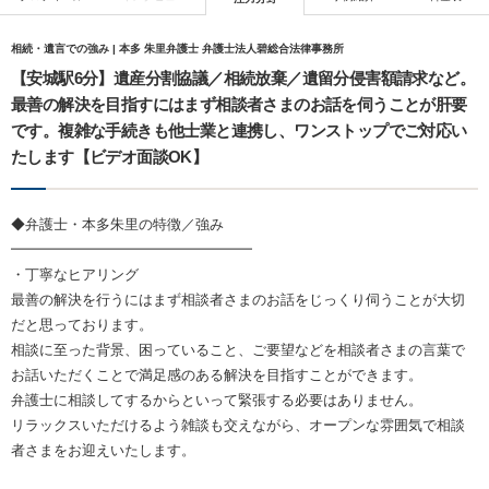
相続・遺言での強み | 本多 朱里弁護士 弁護士法人碧総合法律事務所
【安城駅6分】遺産分割協議／相続放棄／遺留分侵害額請求など。
最善の解決を目指すにはまず相談者さまのお話を伺うことが肝要
です。複雑な手続きも他士業と連携し、ワンストップでご対応い
たします【ビデオ面談OK】
◆弁護士・本多朱里の特徴／強み
━━━━━━━━━━━━━━━━━
・丁寧なヒアリング
最善の解決を行うにはまず相談者さまのお話をじっくり伺うことが大切
だと思っております。
相談に至った背景、困っていること、ご要望などを相談者さまの言葉で
お話いただくことで満足感のある解決を目指すことができます。
弁護士に相談してするからといって緊張する必要はありません。
リラックスいただけるよう雑談も交えながら、オープンな雰囲気で相談
者さまをお迎えいたします。