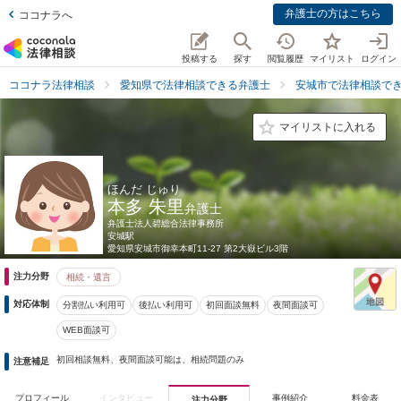
弁護士の方はこちら
ココナラへ
投稿する
探す
閲覧履歴
マイリスト
ログイン
ココナラ法律相談
愛知県で法律相談できる弁護士
安城市で法律相談で
マイリストに入れる
ほんだ じゅり
本多 朱里
弁護士
弁護士法人碧総合法律事務所
安城駅
愛知県
安城市御幸本町11-27 第2大嶽ビル3階
注力分野
相続・遺言
対応体制
分割払い利用可
後払い利用可
初回面談無料
夜間面談可
WEB面談可
初回相談無料、夜間面談可能は、相続問題のみ
注意補足
プロフィール
インタビュー
事例紹介
料金表
注力分野