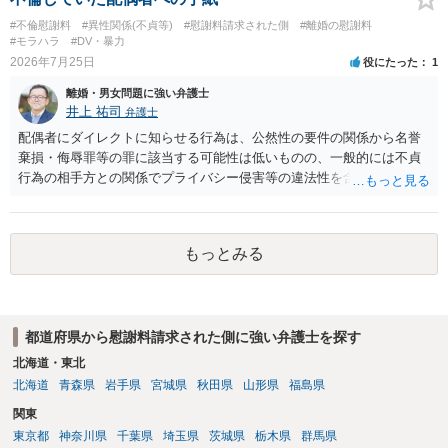
#不倫慰謝料
#異性関係(不貞等)
#慰謝料請求された側
#離婚の慰謝料
#モラハラ
#DV・暴力
2026年7月25日
役にたった
1
離婚・男女問題に強い弁護士
井上 祐司
弁護士
配偶者にダイレクトに知らせる行為は、公然性の要件の関係から名誉
棄損・侮辱罪等の罪に該当する可能性は低いものの、一般的には不貞
行為の相手方との関係でプライバシー侵害等の違法性を含む行為で
す。 そのため、そのことを知った相手方の夫婦関係への影響が大きい
ため、弁護士としては推奨しないことが一般的かと思います。
もっとみる
都道府県から慰謝料請求された側に強い弁護士を探す
北海道・東北
北海道
青森県
岩手県
宮城県
秋田県
山形県
福島県
関東
東京都
神奈川県
千葉県
埼玉県
茨城県
栃木県
群馬県