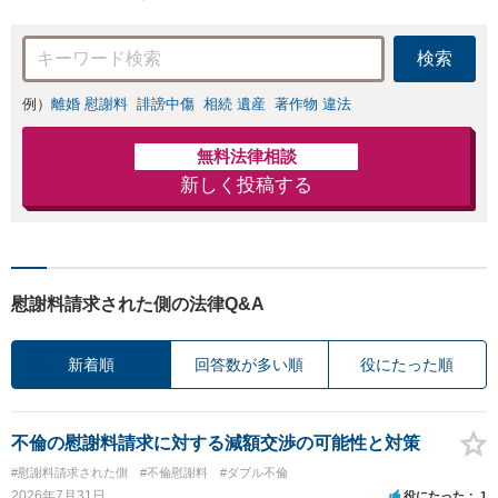
検索
例）
離婚 慰謝料
誹謗中傷
相続 遺産
著作物 違法
無料法律相談
新しく投稿する
慰謝料請求された側の法律Q&A
新着順
回答数が多い順
役にたった順
不倫の慰謝料請求に対する減額交渉の可能性と対策
#慰謝料請求された側
#不倫慰謝料
#ダブル不倫
2026年7月31日
役にたった
1