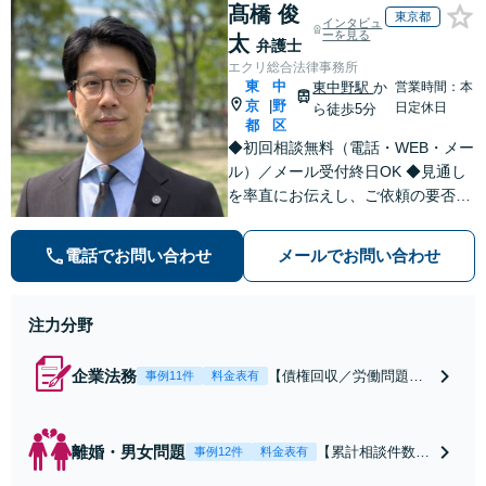
髙橋 俊
東京都
インタビュ
ーを見る
太
弁護士
エクリ総合法律事務所
東
中
東中野駅
か
営業時間：本
京
野
|
日定休日
ら徒歩5分
都
区
◆初回相談無料（電話・WEB・メー
ル）／メール受付終日OK ◆見通し
を率直にお伝えし、ご依頼の要否も
含めてご案内いたします。受任から
解決まで弁護士本人が一貫してスピ
電話でお問い合わせ
メールでお問い合わせ
ーディーに対応いたします。 ◆累計
相談2000件以上・解決実績500件以
上
注力分野
企業法務
【債権回収／労働問題／
事例11件
料金表有
契約関係・契約書チェッ
ク／裁判対応】取引先と
のトラブル・会社内のト
離婚・男女問題
【累計相談件数20
事例12件
料金表有
ラブルなど、事後の解決
00件、解決事例50
だけでなく予防法務まで