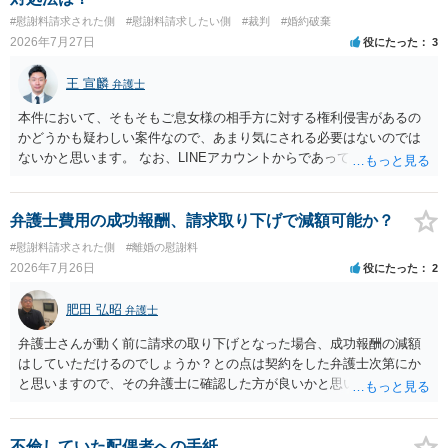
とはいえないと考えますので、 結局は、妥当かどうかというより
切関与しないなら100万円振り込む」というLINEや誓約書は、裁判上
#慰謝料請求された側
#慰謝料請求したい側
#裁判
#婚約破棄
も、ご自身が納得できるかどうかという基準でお考えいただくといい
どの程度証拠価値があるのか ⇒前後のやり取りや誓約書の具体的内容
2026年7月27日
役にたった
3
と思います。 そのうえで、合意できるかは、相手も納得できるか
を見ない限り、具体的な判断はできませんが、一定の証拠価値はある
否かにかかってはきますが。 ４ 質問④ ご記載の内容からは判断
と考えます。 ③ 借用書があっても、後から100万円を貸付扱いに変更
王 宣麟
できないのですが、 清算条項を記載しないで合意することはリス
弁護士
することは認められるのか。 ⇒おそらく１００万円は不当利得（受け
クがありますので、むしろ、原則としては、清算条項を記載するべき
取る正当な権利がないのに利益を取得した）として返還請求されてい
本件において、そもそもご息女様の相手方に対する権利侵害があるの
であるとお考えいただくといいです。 ご質問に対する回答は以上で
るものかと推察しますので、 貸金返還ではないかと存じます。 ④ 私
かどうかも疑わしい案件なので、あまり気にされる必要はないのでは
すが、可能であれば、ご依頼になるかは別として、お近くの弁護士に
は現在、収入も不安定で貯金もなくリボ払い借金が既に約100万あり。
ないかと思います。 なお、LINEアカウントからであっても、そこに紐
直接相談されて、 今後の対応についてアドバイス等を求めることを
今年に再婚したが主人はお金に厳しい為、一括で220万円を支払う事は
づけられた電話番号の開示→携帯電話会社から氏名・住所が開示され
お勧めいたします。 ご参考にしていただければ幸いです。
困難 仮に裁判で敗訴した場合でも、分割払いになる可能性はあります
るパターンはありえるものの、本件のような精神的損害が発生したと
か。 ⇒判決となり敗訴してしまった場合は、強制執行により不動産等
明確にいえないような案件において開示がなされる可能性も低いので
弁護士費用の成功報酬、請求取り下げで減額可能か？
の財産を差し押さえられ、そこから債権回収が図られることになりま
はないかと推察します。
#慰謝料請求された側
#離婚の慰謝料
すが、 和解であれば柔軟な解決が可能ですので、その場合は分割払
2026年7月26日
役にたった
2
いにより支払うことも十分可能です。 ⑤ このような事情であれば、私
は120万円のみ和解交渉を続けるべきでしょうか。 ⇒ご相談者様の認
肥田 弘昭
識を前提にすれば、１００万円も含めて返済する必要はないと考えら
弁護士
れるため、 120万円のみについて交渉を続けることがベターかと存じ
弁護士さんが動く前に請求の取り下げとなった場合、成功報酬の減額
ます。
はしていただけるのでしょうか？との点は契約をした弁護士次第にか
と思いますので、その弁護士に確認した方が良いかと思います。ご参
考にしてください。
不倫していた配偶者への手紙