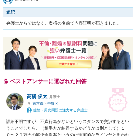
追記
弁護士からではなく、奥様の名前で内容証明が届きました。
ベストアンサーに選ばれた回答
髙橋 俊太
弁護士
東京都
>
中野区
離婚・男女問題に注力する弁護士
詳細不明ですが、不貞行為がないというスタンスで交渉するとい
うことでしたら、（相手方が納得するかどうかは別として）１
０〜２０万円の解決金提案というのは現実的なラインだと思われ