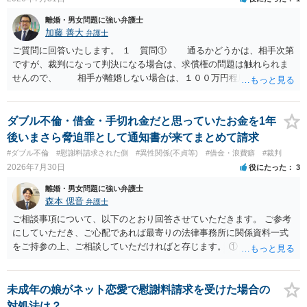
離婚・男女問題に強い弁護士
加藤 善大
弁護士
ご質問に回答いたします。 １ 質問① 通るかどうかは、相手次第
ですが、裁判になって判決になる場合は、求償権の問題は触れられま
せんので、 相手が離婚しない場合は、１００万円程度となる可能
性があると思われます。 交渉については、相手としても、裁判を
するデメリットはありますから（経済的、時間的、精神的負担等）、
反対にご自身が、裁判も辞さずという姿勢を示すことで、プラス
ダブル不倫・借金・手切れ金だと思っていたお金を1年
に働く可能性は有り得ます。 交渉で解決する多くの場合は、相手
後いまさら脅迫罪として通知書が来てまとめて請求
が弁護士に依頼しているケースで、５０万円以下で合意できる場合は
#ダブル不倫
#慰謝料請求された側
#異性関係(不貞等)
#借金・浪費癖
#裁判
稀であると思います。 通常は、６０万円から８０万円程度になる
2026年7月30日
役にたった
3
ことが多いというのが私の印象です。 ２ 質問② ご記載の内容が
減額を進めるうえでの交渉材料かと思います。 なお、ご自身が離
離婚・男女問題に強い弁護士
婚しないことは、交渉材料にはならないかと思いますので、ご注意く
森本 偲音
弁護士
ださい。 また、相手夫婦の婚姻関係が既に破綻していたことや、
ご相談事項について、以下のとおり回答させていただきます。 ご参考
相手女性が結婚しているとは知らなかったと主張することもあります
にしていただき、ご心配であれば最寄りの法律事務所に関係資料一式
が、 ケースバイケースですので、ご自身の場合にそれらの主張が
をご持参の上、ご相談していただければと存じます。 ① このLINEの
できるかはよくお考え下さい。 ３ 質問③ 違約金を５０万円とす
流れを見る限り、100万円は貸付金ではなく、手切れ金・和解金と評価
る旨の交渉をすることが妥当かどうかという基準はありません。
される可能性はあるのか ⇒LINEを含む１００万円の貸付に至るまでの
公序良俗に反するような金額では、その条項自体が無効になり得ます
やり取り等の経緯、誓約書の内容等を踏まえて、関係を清算するため
未成年の娘がネット恋愛で慰謝料請求を受けた場合の
が、 ２００万円でも、５０万円でも、公序良俗に反するほど高額
の 金銭であったと評価される可能性はあると考えます。 ② 「今後一
対処法は？