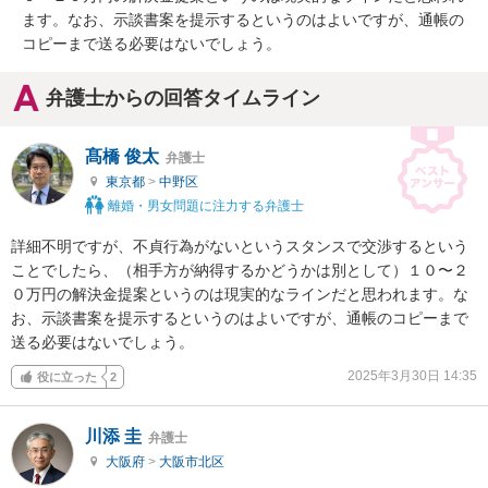
ます。なお、示談書案を提示するというのはよいですが、通帳の
コピーまで送る必要はないでしょう。
弁護士からの回答タイムライン
髙橋 俊太
弁護士
東京都
>
中野区
離婚・男女問題に注力する弁護士
詳細不明ですが、不貞行為がないというスタンスで交渉するという
ことでしたら、（相手方が納得するかどうかは別として）１０〜２
０万円の解決金提案というのは現実的なラインだと思われます。な
お、示談書案を提示するというのはよいですが、通帳のコピーまで
送る必要はないでしょう。
2025年3月30日 14:35
役に立った
2
川添 圭
弁護士
大阪府
>
大阪市北区