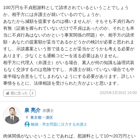
100万円を不貞慰謝料として請求されているということでしょう
か。相手方には弁護士が就いているのでしょうか。

あなたから減額を提案するのは構いませんが、そもそも不貞行為の
有無（証拠を握られていないだけで不貞はあったのか、それとも本
当に不貞行為はないのかという事実関係の問題）や、相手方の請求
額・あなたの提案額が妥当であるかどうかの検討が必要と思われま
すし、示談書案という形で送ることが妥当かどうかも考える必要が
あります。少なくとも通帳コピーを送る必要はありません。

相手方に代理人（弁護士）がいる場合、素人が何の知識も論理武装
もなく交渉するのは危険ですし、弁護士が就いていない場合でも中
途半端な合意をしてしまわないようにする必要があります。詳しい
事情をもとに、法律相談を受けられた方がよいと思います。
2025年3月30日 19:00
役に立った
2
泉 亮介
弁護士
東京都
>
港区
離婚・男女問題に注力する弁護士
肉体関係がないということであれば、慰謝料として10〜20万円とい