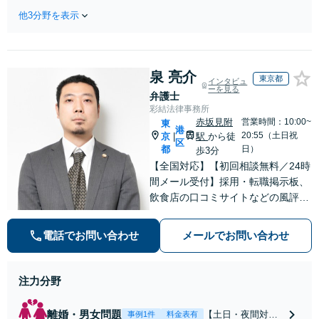
0件以上】【初回
ワンストップで対応！顧
他3分野を表示
相談（電話・WE
問弁護士をお探しの方も
B）無料】「オー
ご相談ください！【顧問
ダーメイドの解決
経験豊富】【個別案件も
策を提示」依頼者
対応OK】
泉 亮介
様の話を丁寧にう
東京都
インタビュ
ーを見る
かがい、どんな不
弁護士
安があるのか、何
彩結法律事務所
を解決したいのか
赤坂見附
営業時間：10:00~
東
港
を正確に読み取り
20:55（土日祝
京
駅
から徒
|
区
ます。【東京都在
都
日）
歩3分
住以外の方も対
【全国対応】【初回相談無料／24時
応】
間メール受付】採用・転職掲示板、
飲食店の口コミサイトなどの風評被
害対策など実績あり！【刑事】犯罪
の種類を問わず相談可。可能な限り
電話でお問い合わせ
メールでお問い合わせ
早期対応で駆けつけサポート【労
働】不当解雇・残業代請求はおまか
せください
注力分野
離婚・男女問題
【土日・夜間対応
事例1件
料金表有