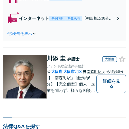
可】【初回相談30
分無料】「相手方
から書面を提示さ
インターネット
【初回相談30分無
事例3件
料金表有
れたら、サインす
料】状況に応じて
る前にご相談を」
手段を使い分け、
経験豊富な弁護士
他3分野を表示
適切な方法で投稿
が全力で交渉にあ
の削除・発信者情
たります！相手方
報開示請求をおこ
と直接話す精神的
ないます「企業や
負担を軽減「弁護
川添 圭
お店の風評被害対
弁護士
大阪府
士の交渉で慰謝料
策／売り上げ低下
アテンド総合法律事務所
金額アップ／減額
防止のために尽
大阪府
大阪市北区
南森町駅
から徒歩6分
|
交渉も対応可」
力」加害者側の対
【「南森町駅」 徒歩約6
【完全個室対応】
詳細を見
応可：開示請求の
分】【完全個室】個人・企
る
意見照会が来たと
業を問わず、様々な相談を
きの対処法、被害
受け付けております。解決
者との示談交渉
へ向けて、適切なアドバイ
スをさせていただきます。
法律Q&Aを探す