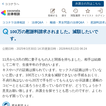
弁護士の方はこちら
ココナラへ
投稿する
探す
閲覧履歴
マイリスト
ログイン
ココナラ法律相談
法律Q&A
離婚・男女問題の法律Q&A
慰謝料請求
100万の慰謝料請求されました。減額したいで
す。
公開日時：
2025年3月30日 14:35
更新日時：
2026年6月12日 06:24
11月から3月の間に妻子もちの人と関係を持ちました。相手は結婚
して二年で、生後半年の子供がいます。

キスやハグの証拠は握られています。セックスの証拠は持っていな
いと思います。100万という大金を減額できないか手紙をおくり、
不貞行為はないから20万で手を打ってもらえないか示談書と通帳の
コピーとともに送ろうかと思っているのですが、どうでしょうか？

意見お願い致します。弁護士を探そうとも思ったのですが、よくわ
からず困っています。
匿名希望 さん