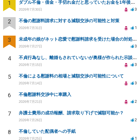
1
ダブル不倫・借金・手切れ金だと思っていたお金を1年後いまさら脅迫罪として通知書が来てまとめて請求
3
2026年7月30日
2
不倫の慰謝料請求に対する減額交渉の可能性と対策
1
2026年7月31日
3
未成年の娘がネット恋愛で慰謝料請求を受けた場合の対処法は？
3
2026年7月27日
4
不貞行為なし、離婚もされていないが奥様が作られた示談書にサインをしてしまいました。効力はありますか？
3
2026年7月15日
5
不倫による慰謝料の相場と減額交渉の可能性について
3
2026年7月14日
6
不倫慰謝料交渉中に車購入
2
2026年7月21日
7
弁護士費用の成功報酬、請求取り下げで減額可能か？
2
2026年7月26日
8
不倫していた配偶者への手紙
1
2026年7月25日