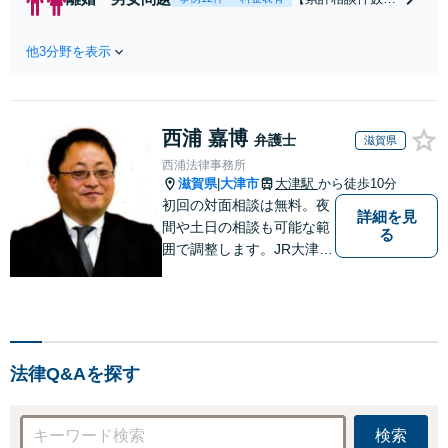
ラブルなど、事後の解決
00件、解決事例50
だけでなく予防法務まで
0件以上】【初回
ワンストップで対応！顧
他3分野を表示
相談（電話・WE
問弁護士をお探しの方も
B）無料】「オー
ご相談ください！【顧問
ダーメイドの解決
経験豊富】【個別案件も
策を提示」依頼者
対応OK】
西浦 嘉博
様の話を丁寧にう
弁護士
滋賀県
かがい、どんな不
西浦法律事務所
安があるのか、何
滋賀県
大津市
大津駅
から徒歩10分
|
を解決したいのか
初回の対面相談は無料。夜
詳細を見
を正確に読み取り
間や土日の相談も可能な範
る
ます。【東京都在
囲で調整します。JR大津駅
住以外の方も対
から徒歩10分、京阪大津線
応】
上栄町駅から徒歩4分、大
津赤十字病院の前になりま
す。 【滋賀県２位 弁護士
ドットコムランキング（20
法律Q&Aを探す
24年7月-2026年7月現
在）】
検索