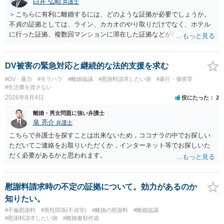
白井 弘昭
弁護士
＞こちらに有利に離婚するには、どのような証拠が必要でしょうか。
不貞の証拠としては、ライン、カカオのやり取りだけでなく、ホテル
に行った証拠、複数回マンションに滞在した証拠などが有効です。 不
貞の証拠があれば、離婚をさらに有利に進める（離婚したい時期に離
婚する、慰謝料をとるなど）ことができると思われます。 ただし、不
貞発覚後、長期間同居を続けると、不貞を許したとの評価につながる
DV被害の緊急対応と継続的な法的支援を求む
場合がありますので、ご注意ください。 以上、ご参考まで。
#DV・暴力
#モラハラ
#離婚協議
#慰謝料請求したい側
#暴行・傷害罪
#生活費を渡さない
2026年8月4日
役にたった
2
離婚・男女問題に強い弁護士
泉 亮介
弁護士
こちらで弁護士を探すことは出来ないため，ココナラの中でお探しい
ただいてご連絡をお取りいただくか，インターネット等でお探しいた
だく必要があるかと思われます。
慰謝料請求時の不定の証拠について。効力があるのか
知りたい。
#不倫慰謝料
#異性関係(不貞等)
#離婚の慰謝料
#離婚協議
#慰謝料請求したい側
#離婚書類作成