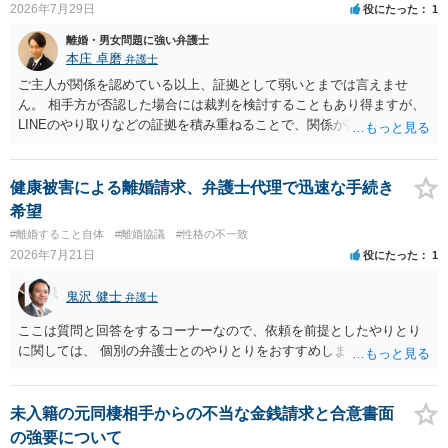
2026年7月29日
役にたった
1
離婚・男女問題に強い弁護士
本庄 卓磨
弁護士
ご主人が関係を認めている以上、証拠として弱いとまでは言えませ
ん。 相手方が否認した場合には裁判を検討することもあり得ますが、
LINEのやり取りなどの証拠を積み重ねることで、関係が認定される余
地は十分にあります。 ただし、手元の証拠でどこまで認定できるかは
個別の事情によりますので、お早めに弁護士に相談されることをおす
すめします。
健康被害による離婚請求、弁護士代理で迅速な手続き
希望
#離婚すること自体
#離婚協議
#性格の不一致
2026年7月21日
役にたった
1
鬼沢 健士
弁護士
ここは質問と回答をするコーナーなので、依頼を前提としたやりとり
に関しては、 個別の弁護士とのやりとりをおすすめします。
未入籍の元同棲相手からの不当な金銭請求と合意書面
の強要について