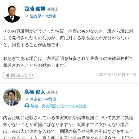
西浦 嘉博
弁護士
滋賀県
>
大津市
その内容証明がどういった性質・内容のものなのか、誰から誰に対
して発行されたものなのか、何に対する期限なのかが分からない
と、回答することが困難です。

お急ぎである場合は、内容証明を持参されて最寄りの法律事務所で
相談されることをお勧めします。
2025年4月10日 12:58
役に立った
1
髙橋 俊太
弁護士
東京都
>
中野区
離婚・男女問題に注力する弁護士
内容証明に記載されている事実関係や請求根拠について貴方に異論
等がないことが前提にはなりますが、期限までに支払えない場合
は、差出人に連絡を入れて、期限の猶予や分割の申出などをするこ
とになるでしょう。貴方側にも言い分や異論がある場合は、上記の