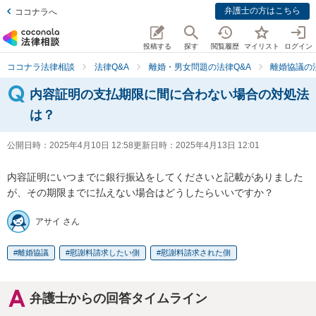
弁護士の方はこちら
ココナラへ
投稿する
探す
閲覧履歴
マイリスト
ログイン
ココナラ法律相談
法律Q&A
離婚・男女問題の法律Q&A
離婚協議の
内容証明の支払期限に間に合わない場合の対処法
は？
公開日時：
2025年4月10日 12:58
更新日時：
2025年4月13日 12:01
内容証明にいつまでに銀行振込をしてくださいと記載がありました
が、その期限までに払えない場合はどうしたらいいですか？
アサイ さん
離婚協議
慰謝料請求したい側
慰謝料請求された側
弁護士からの回答タイムライン