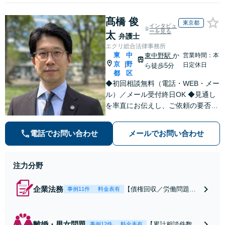
髙橋 俊
東京都
インタビュ
ーを見る
太
弁護士
エクリ総合法律事務所
東
中
東中野駅
か
営業時間：本
京
野
|
日定休日
ら徒歩5分
都
区
◆初回相談無料（電話・WEB・メー
ル）／メール受付終日OK ◆見通し
を率直にお伝えし、ご依頼の要否も
含めてご案内いたします。受任から
解決まで弁護士本人が一貫してスピ
電話でお問い合わせ
メールでお問い合わせ
ーディーに対応いたします。 ◆累計
相談2000件以上・解決実績500件以
上
注力分野
企業法務
【債権回収／労働問題／
事例11件
料金表有
契約関係・契約書チェッ
ク／裁判対応】取引先と
のトラブル・会社内のト
離婚・男女問題
【累計相談件数20
事例12件
料金表有