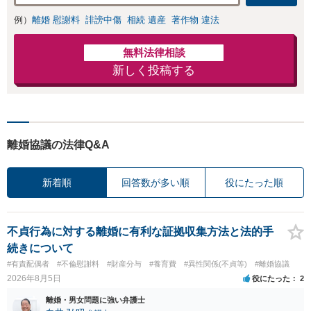
例）
離婚 慰謝料
誹謗中傷
相続 遺産
著作物 違法
無料法律相談
新しく投稿する
離婚協議の法律Q&A
新着順
回答数が多い順
役にたった順
不貞行為に対する離婚に有利な証拠収集方法と法的手
続きについて
#有責配偶者
#不倫慰謝料
#財産分与
#養育費
#異性関係(不貞等)
#離婚協議
2026年8月5日
役にたった
2
離婚・男女問題に強い弁護士