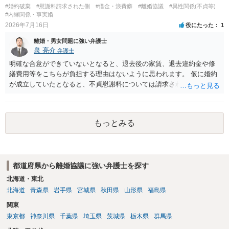
#婚約破棄
#慰謝料請求された側
#借金・浪費癖
#離婚協議
#異性関係(不貞等)
#内縁関係・事実婚
2026年7月16日
役にたった
1
離婚・男女問題に強い弁護士
泉 亮介
弁護士
明確な合意ができていないとなると、退去後の家賃、退去違約金や修
繕費用等をこちらが負担する理由はないように思われます。 仮に婚約
が成立していたとなると、不貞慰謝料については請求される可能性が
あるため検討しておく必要があるでしょう。 弁護士を立てる予定であ
れば早めに弁護士に相談し、弁護士から回答をさせると良いでしょ
う。
もっとみる
都道府県から離婚協議に強い弁護士を探す
北海道・東北
北海道
青森県
岩手県
宮城県
秋田県
山形県
福島県
関東
東京都
神奈川県
千葉県
埼玉県
茨城県
栃木県
群馬県