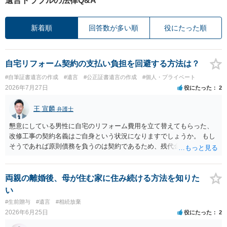
遺言トラブルの法律Q&A
新着順
回答数が多い順
役にたった順
自宅リフォーム契約の支払い負担を回避する方法は？
#自筆証書遺言の作成
#遺言
#公正証書遺言の作成
#個人・プライベート
2026年7月27日
役にたった
2
王 宣麟
弁護士
懇意にしている男性に自宅のリフォーム費用を立て替えてもらった、
改修工事の契約名義はご自身という状況になりますでしょうか。 もし
そうであれば原則債務を負うのは契約であるため、残代金を捻出して
もらうよう約束した男性に支払いをお願いするしかないように思われ
ます。 入籍した場合でも、原則契約者が単独で全ての債務を負うこと
には変わりがありません。 なかなか対応に難しい案件であり、公開の
両親の離婚後、母が住む家に住み続ける方法を知りた
場でアドバイスを行うのも限界があるように思われますので、資料等
い
を持参のうえ個別に弁護士に相談されることをお勧めします。
#生前贈与
#遺言
#相続放棄
2026年6月25日
役にたった
2