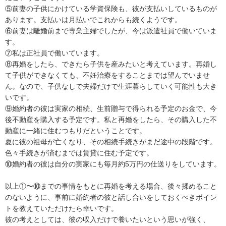
⑤前妻の子供にかけている学資保険も、彼が支払いしているものが
あります。支払いは月払いでこれからも続くようです。

⑥前妻は離婚前まで専業主婦でしたが、今は派遣社員で働いていま
す。

⑦私は正社員で働いています。

⑧再婚をしたら、できたら子供を産みたいと考えています。再婚し
て子供ができなくても、不妊治療をすることまでは望んでいませ
ん。なので、子供なしで夫婦だけで生涯暮らしていく可能性も大き
いです。

⑨婚約者の彼は実家の相続、生前贈与で得られる予定のお金で、今
後不動産を購入する予定です。私と再婚をしたら、その購入した不
動産に一緒に住むつもりだということです。

夏に彼の祖母が亡くなり、その相続手続きがまだ途中の段階です。

色々手続きが済むまでは賃貸に住む予定です。

⑩婚約者の彼は自分の実家にも毎月約5万円の仕送りをしています。

以上①〜⑩までの事情をもとに再婚を考える場合、後々揉めること
のないように、事前に婚約者の彼と話し合いをしておくべきポイン
トを教えていただけたら幸いです。

彼の考えとしては、彼の収入だけで養いたいという思いが強く、
