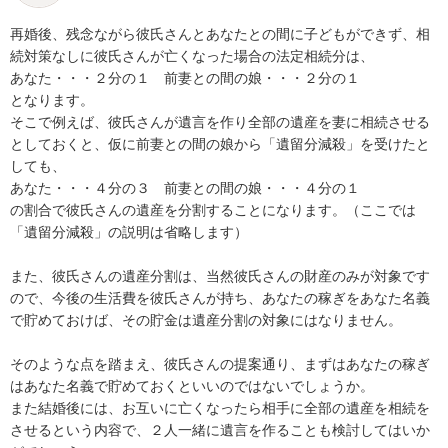
再婚後、残念ながら彼氏さんとあなたとの間に子どもができず、相
続対策なしに彼氏さんが亡くなった場合の法定相続分は、

あなた・・・２分の１　前妻との間の娘・・・２分の１

となります。

そこで例えば、彼氏さんが遺言を作り全部の遺産を妻に相続させる
としておくと、仮に前妻との間の娘から「遺留分減殺」を受けたと
しても、

あなた・・・４分の３　前妻との間の娘・・・４分の１

の割合で彼氏さんの遺産を分割することになります。（ここでは
「遺留分減殺」の説明は省略します）

また、彼氏さんの遺産分割は、当然彼氏さんの財産のみが対象です
ので、今後の生活費を彼氏さんが持ち、あなたの稼ぎをあなた名義
で貯めておけば、その貯金は遺産分割の対象にはなりません。

そのような点を踏まえ、彼氏さんの提案通り、まずはあなたの稼ぎ
はあなた名義で貯めておくといいのではないでしょうか。

また結婚後には、お互いに亡くなったら相手に全部の遺産を相続を
させるという内容で、２人一緒に遺言を作ることも検討してはいか