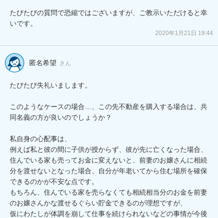
たびたびの質問で恐縮ではございますが、ご教示いただけると幸
いです。
2020年1月21日 19:44
匿名希望
さん
たびたび失礼いまします。

このようなケースの場合…、この先不動産を購入する場合は、共
同名義の方が良いのでしょうか？

私自身の心配事は、

例えば私と彼の間に子供が授からず、彼が先に亡くなった場合、
住んでいる家も売ってお金に変えないと、前妻のお嬢さんに相続
分を渡せないとなった場合、自分が年老いてから住む場所を確保
できるのかが不安な点です。

もちろん、住んでいる家を売らなくても相続相当分のお金を前妻
のお嬢さんかな渡せるぐらい貯金できるのが理想ですが、

仮にわたしが体調を崩して仕事を続けられないなどの事情が今後