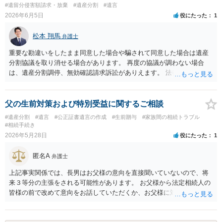
るのであれば、貴方から進捗状況等の説明を求める余地はあります。
#遺留分侵害額請求・放棄
#遺産分割
#遺言
他方で、その弁護士が兄の依頼を受けた弁護士である場合には、兄の
2026年6月5日
役にたった
1
代理人という立場になりますので、貴方や母親に対して当然に進捗状
況を報告する義務があるとは限りません。また、親族間で利害対立が
松本 翔馬
弁護士
ある可能性がある場合、守秘義務や本人意思確認の観点から、委任状
があるとしても直ちに内容を開示しないこともあり得ます。 公正証書
重要な勘違いをしたまま同意した場合や騙されて同意した場合は遺産
遺言が作成済みである場合でも、生前にその存在や内容を誰に開示す
分割協議を取り消せる場合があります。 再度の協議が調わない場合
るかは、基本的には遺言者本人の意思による問題です。まずは、母親
は、遺産分割調停、無効確認請求訴訟がありえます。 法律事務所で個
本人から弁護士に対し、「娘に進捗状況及び公正証書遺言の作成有
別に相談されると良いでしょう。
無・内容について説明してよい」旨を明確に伝えてもらい、委任状の
写しを添付して、期限を区切って書面で回答を求めることが考えられ
父の生前対策および特別受益に関するご相談
ます。それでも回答がない場合には、母親本人の意思能力や真意、兄
#遺産分割
#遺言
#公正証書遺言の作成
#生前贈与
#家族間の相続トラブル
による不当な関与の有無も含めて、別の弁護士に資料（遺言書案、委
#相続手続き
任状、母親の発言内容、弁護士との連絡履歴、兄とのやり取り等）を
2026年5月28日
役にたった
1
示して相談した方がよいように思います。
匿名A
弁護士
上記事実関係では、長男はお父様の意向を直接聞いていないので、将
来３等分の主張をされる可能性があります。 お父様から法定相続人の
皆様の前で改めて意向をお話していただくか、お父様に対し遺言を残
していただくように弁護士等に相談するようアドバイスする方法があ
ります。