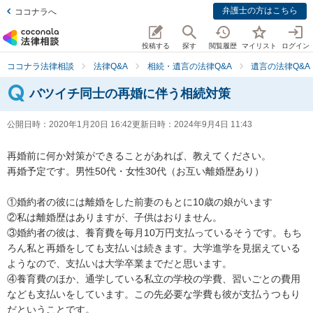
弁護士の方はこちら
ココナラへ
投稿する
探す
閲覧履歴
マイリスト
ログイン
ココナラ法律相談
法律Q&A
相続・遺言の法律Q&A
遺言の法律Q&A
バツイチ同士の再婚に伴う相続対策
公開日時：
2020年1月20日 16:42
更新日時：
2024年9月4日 11:43
再婚前に何か対策ができることがあれば、教えてください。

再婚予定です。男性50代・女性30代（お互い離婚歴あり）

①婚約者の彼には離婚をした前妻のもとに10歳の娘がいます

②私は離婚歴はありますが、子供はおりません。

③婚約者の彼は、養育費を毎月10万円支払っているそうです。もち
ろん私と再婚をしても支払いは続きます。大学進学を見据えている
ようなので、支払いは大学卒業までだと思います。

④養育費のほか、通学している私立の学校の学費、習いごとの費用
なども支払いをしています。この先必要な学費も彼が支払うつもり
だということです。
