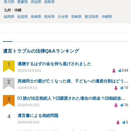
香川県
愛媛県
高知県
徳島県
九州・沖縄
福岡県
佐賀県
長崎県
熊本県
大分県
宮崎県
鹿児島県
沖縄県
遺言トラブルの法律Q&Aランキング
1
遺贈するはずの金を持ち逃げされました
244
2022年12月16日
2
再婚同士の親が亡くなった後、子どもへの遺産分割はどうなる？
15
2020年9月1日
3
⑴ 誰が法定相続人？⑵譲渡された場合の税金？⑶相続放棄後同じ不動産を相続できない？⑷借金返済義務は？
16
2020年6月23日
4
遺言書による相続問題
3
2024年8月14日