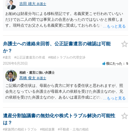
吉田 雄大
弁護士
お勧めは財産分与による移転登記です。名義変更こそ行われていない
だけでお二人の間では事実上の合意があったのではないかと推察しま
す。現時点でお父さんも名義変更に賛成しておられるなら尚更です。
公正証書遺言の場合には贈与扱いになる筈で、納税額を考えてもより
すぐれた方法と思います。
弁護士への連絡未回答、公正証書遺言の確認は可能
か？
#遺言
#公正証書遺言の作成
#相続トラブルの代理交渉
2026年6月20日
役にたった
5
相続・遺言に強い弁護士
髙橋 俊太
弁護士
ご記載の委任状は、母親から貴方に対する委任状と思われますが、照
会先となっている弁護士が母親本人の依頼を受けた弁護士なのか、兄
の依頼を受けた弁護士なのか、あるいは遺言作成にどのような立場で
関与しているのかによって、説明を求められる範囲は変わり得るもの
と思われます。 仮に、その弁護士が母親本人から依頼を受けているの
であれば、母親本人に対する報告義務が問題となります。母親が貴方
遺産分割協議書の無効化や株式トラブル解決の可能性
に一任する旨を明確に伝えており、委任状の内容にも、弁護士との連
は？
絡、進捗確認、公正証書遺言の作成有無や控えの確認等が含まれてい
#家族間の相続トラブル
#相続放棄
#不動産・土地の相続