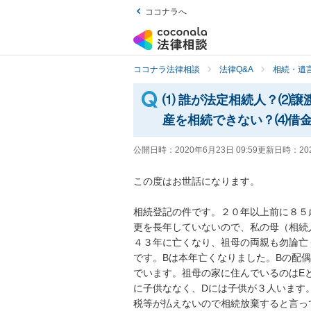
ココナラへ
ココナラ法律相談
法律Q&A
相続・遺言
⑴ 誰が法定相続人？⑵譲
産を相続できない？⑷借
公開日時：
2020年6月23日 09:59
更新日時：
20
この度はお世話になります。

相続登記の件です。２０年以上前に８５
更を長年していないので、私の母（相続
４３年に亡くなり、祖母の両親も勿論亡
です。Bは本年亡くなりました。Bの配
でいます。祖母の家に住んでいるのはEと
に子供ななく、Dには子供が３人います
税等が払えないので相続放棄すると言っ