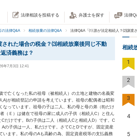
法律相談を投稿する
弁護士を探す
法律Q
の法律Q&A
相続放棄の法律Q&A
法律Q&A「⑴ 誰が法定相続人？⑵譲
渡された場合の税金？⑶相続放棄後同じ不動
相続
金返済義務は？
1
26年7月3日 12:41
2
歳で亡くなった私の祖母（被相続人）の土地と建物の名義変
3
人A)が相続登記の申請を考えています。祖母の配偶者は昭和
くなっています。祖母の子は二人、私の母と母の弟（B)だけ
偶者（Ｅ）は健在で祖母の家に成人の子供（相続人C）と住ん
4
Cだけです。Bの子供は二人（相続人Cと相続人D）です。C
。Aの子供は一人、私だけです。さてCとDですが、固定資産
5
ています。私の母のAも高齢の為、固定資産税等の支払義務