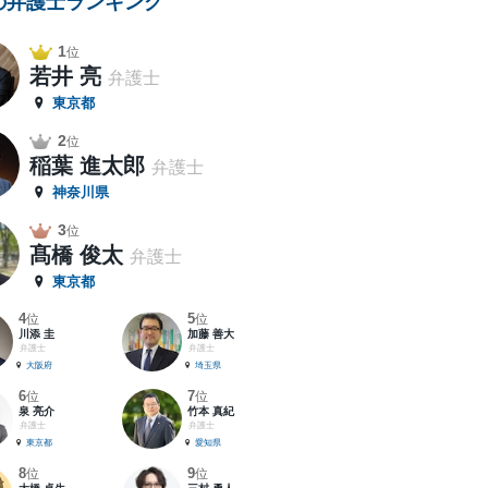
の弁護士ランキング
1
位
若井 亮
弁護士
東京都
2
位
稲葉 進太郎
弁護士
神奈川県
3
位
髙橋 俊太
弁護士
東京都
4
5
位
位
川添 圭
加藤 善大
弁護士
弁護士
大阪府
埼玉県
6
7
位
位
泉 亮介
竹本 真紀
弁護士
弁護士
東京都
愛知県
8
9
位
位