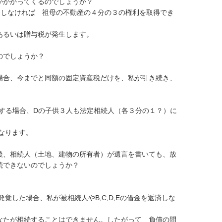
かかってくるのでしょうか？

をしなければ　祖母の不動産の４分の３の権利を取得でき　
るいは贈与税が発生します。

でしょうか？

場合、今までと同額の固定資産税だけを、私が引き続き、
続する場合、Dの子供３人も法定相続人（各３分の１？）に
なります。

後、相続人（土地、建物の所有者）が遺言を書いても、放
できないのでしょうか？

覚した場合、私が被相続人やB,C,D,Eの借金を返済しな
なたが相続することはできません。したがって　負債の問