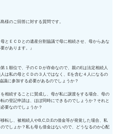
島様のご回答に対する質問です。

、母とＥＣＤとの遺産分割協議で母に相続させ、母からあな
要があります。』

の第１順位で、子のＣＤが存命なので、親のEは法定相続人
続人は私の母とＣＤの３人ではなく、Eを含む４人になるの
協議に参加する必要があるのでしょうか？

てを相続することに賛成し、母が私に譲渡をする場合、母の
移転の登記申請は、ほぼ同時にできるのでしょうか？それと
必要なのでしょうか？

転し、被相続人やB,C,D,Eの借金等が発覚した場合、私
るのでしょか？私も母も借金はないので、どうなるのか心配