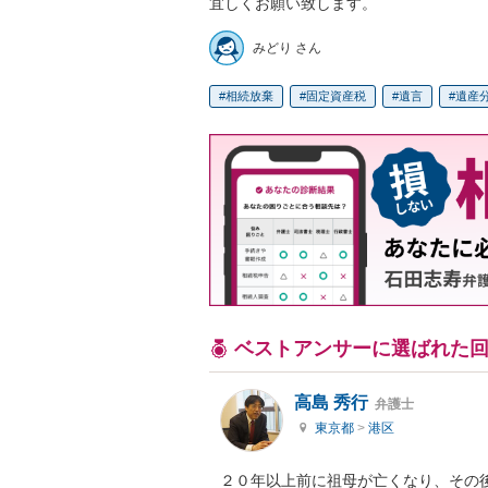
宜しくお願い致します。
みどり さん
相続放棄
固定資産税
遺言
遺産
ベストアンサーに選ばれた
高島 秀行
弁護士
東京都
>
港区
２０年以上前に祖母が亡くなり、その後