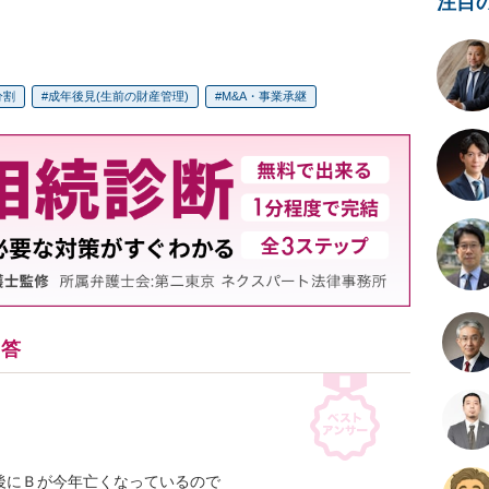
注目
分割
成年後見(生前の財産管理)
M&A・事業承継
回答
にＢが今年亡くなっているので
