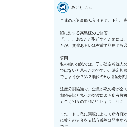
みどり
さん
早速のお返事痛み入ります。下記、高
⑵に対する高島様のご回答

『、、、あなたが取得するためには
たが、無償あるいは有償で取得する必
質問

私の拙い知識では、子が法定相続人
ではないと思ったのですが、法定相
でしょうか？第２順位のEも遺産分割
遺産分割協議で、全員が私の母が全
相続登記と私への譲渡による所有権
も全く別々の申請が１回ずつ、計２回
また、もし私に譲渡によって所有権が移
に彼らの借金を支払う義務は発生す
です。
