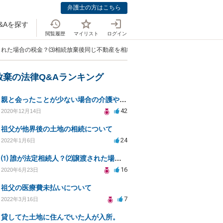
弁護士の方はこちら
&Aを探す
閲覧履歴
マイリスト
ログイン
渡された場合の税金？⑶相続放棄後同じ不動産を相続できない？⑷借金返済義務は？」
放棄の法律Q&Aランキング
親と会ったことが少ない場合の介護や相続の義務について
42
2020年12月14日
祖父が他界後の土地の相続について
24
2022年1月6日
⑴ 誰が法定相続人？⑵譲渡された場合の税金？⑶相続放棄後同じ不動産を相続できない？⑷借金返済義務は？
16
2020年6月23日
祖父の医療費未払いについて
7
2022年3月16日
貸してた土地に住んでいた人が入所。