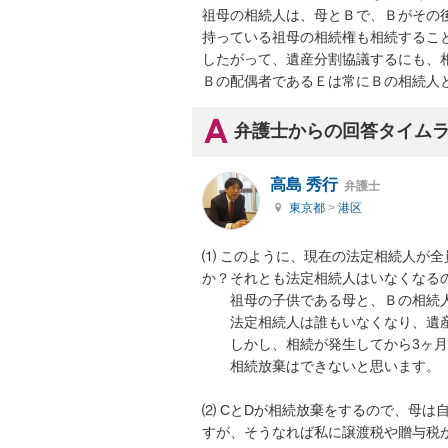
祖母の相続人は、母とＢで、Ｂがその
持っている祖母の相続権も相続すること
したがって、遺産分割協議するにも、相
Ｂの配偶者であるＥは常にＢの相続人
弁護士からの回答タイム
高島 秀行
弁護士
東京都
>
港区
⑴ このように、現在の法定相続人が
か？それとも法定相続人はいなくなるの
　　祖母の子供である母と、Ｂの相続人
　　法定相続人は誰もいなくなり、遺産
　　しかし、相続が発生してから3ヶ月
　　相続放棄はできないと思います。

⑵ CとDが相続放棄をするので、母は
すが、そうなれば私に譲渡税や贈与税