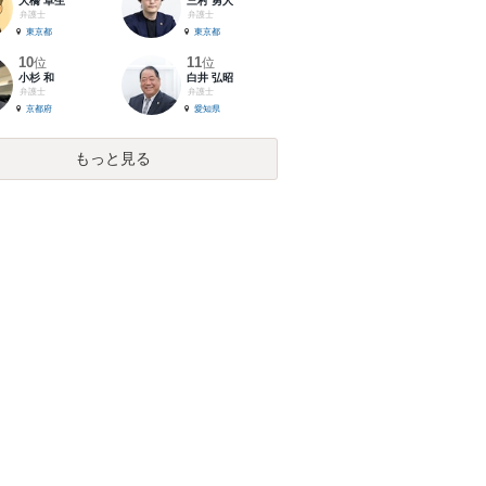
大橋 卓生
三村 勇人
弁護士
弁護士
東京都
東京都
10
11
位
位
小杉 和
白井 弘昭
弁護士
弁護士
京都府
愛知県
もっと見る