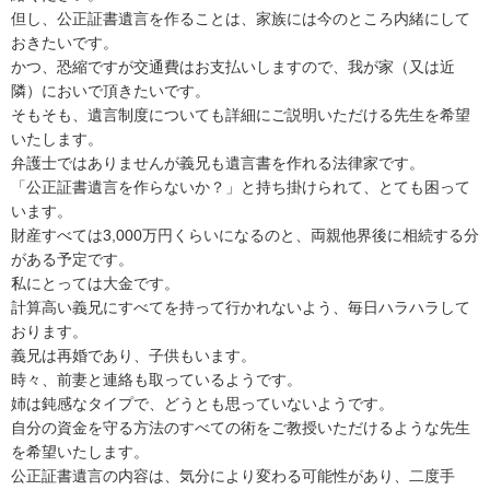
但し、公正証書遺言を作ることは、家族には今のところ内緒にして
おきたいです。

かつ、恐縮ですが交通費はお支払いしますので、我が家（又は近
隣）においで頂きたいです。

そもそも、遺言制度についても詳細にご説明いただける先生を希望
いたします。

弁護士ではありませんが義兄も遺言書を作れる法律家です。

「公正証書遺言を作らないか？」と持ち掛けられて、とても困って
います。

財産すべては3,000万円くらいになるのと、両親他界後に相続する分
がある予定です。

私にとっては大金です。

計算高い義兄にすべてを持って行かれないよう、毎日ハラハラして
おります。

義兄は再婚であり、子供もいます。

時々、前妻と連絡も取っているようです。

姉は鈍感なタイプで、どうとも思っていないようです。

自分の資金を守る方法のすべての術をご教授いただけるような先生
を希望いたします。

公正証書遺言の内容は、気分により変わる可能性があり、二度手