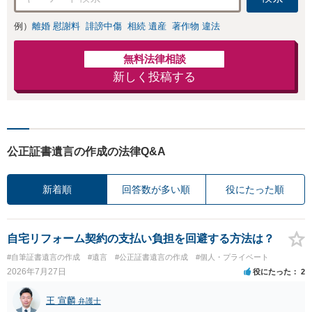
例）
離婚 慰謝料
誹謗中傷
相続 遺産
著作物 違法
無料法律相談
新しく投稿する
公正証書遺言の作成の法律Q&A
新着順
回答数が多い順
役にたった順
自宅リフォーム契約の支払い負担を回避する方法は？
#自筆証書遺言の作成
#遺言
#公正証書遺言の作成
#個人・プライベート
2026年7月27日
役にたった
2
王 宣麟
弁護士