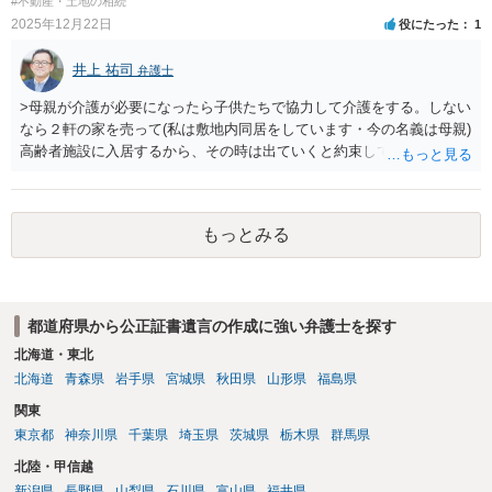
#不動産・土地の相続
2025年12月22日
役にたった
1
井上 祐司
弁護士
>母親が介護が必要になったら子供たちで協力して介護をする。しない
なら２軒の家を売って(私は敷地内同居をしています・今の名義は母親)
高齢者施設に入居するから、その時は出ていくと約束してあります。
このような不確定的で、実現可能性が読めない内容を本当に公正証
書にしているのでしょうか。これを条項にする公証人がいるとはちょ
っと考え辛いです。 なお、仮に事実であるとしても、公正証書で気
もっとみる
を付けなければならないのは、「直ちに強制執行に服する」という執
行受諾文言のみです。 それがないのであれば、単なる合意書と変わ
りがないので、事情変更によって新たな合意に達し、合意書を作るこ
とはよくあります。 まずは公正証書をもとに、具体的に対面の法律
都道府県から公正証書遺言の作成に強い弁護士を探す
相談を受けられたほうが良いでしょう。
北海道・東北
北海道
青森県
岩手県
宮城県
秋田県
山形県
福島県
関東
東京都
神奈川県
千葉県
埼玉県
茨城県
栃木県
群馬県
北陸・甲信越
新潟県
長野県
山梨県
石川県
富山県
福井県