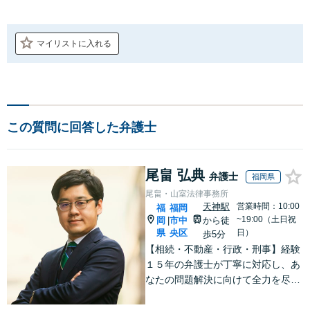
マイリストに入れる
この質問に回答した弁護士
尾畠 弘典
弁護士
福岡県
尾畠・山室法律事務所
天神駅
営業時間：10:00
福
福岡
~19:00（土日祝
岡
市中
から徒
|
県
央区
日）
歩5分
【相続・不動産・行政・刑事】経験
１５年の弁護士が丁寧に対応し、あ
なたの問題解決に向けて全力を尽く
します。【福岡市中央区・天神駅徒
歩５分】