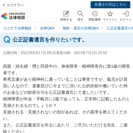
弁護士の方はこちら
ココナラへ
投稿する
探す
閲覧履歴
マイリスト
ログイン
ココナラ法律相談
法律Q&A
相続・遺言の法律Q&A
公正証書遺言の
公正証書遺言を作りたいです。
公開日時：
2022年6月17日 09:31
更新日時：
2022年7月2日 20:50
両親・姉夫婦・甥と同居中の、身体障害・精神障害共に第1級の障害
者です。

希死念慮があり精神科に通っていることは事実ですが、義兄が計算
高い人なので、遺書並びに今までに頂いた公的扶助や働いていた時
のお金などの財産分与を公正証書遺言にて遺したいです。

精神障害が年金・手帳共に1級であっても、正常時に記載したものと
見做されるものでしょうか？

見做される・見做されないの別があれば、その基準を教えてくださ
い。

また、公正証書遺言を作るにあたり、ご尽力いただける先生、ご連
絡ください。
