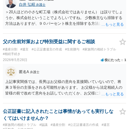
代理人という立場になりますので、貴方や母親に対して当然に進捗状
白井 弘昭
弁護士
況を報告する義務があるとは限りません。また、親族間で利害対立が
＞20人ほどの小さな町工場（株式会社ではありません） は誤りでしょ
ある可能性がある場合、守秘義務や本人意思確認の観点から、委任状
うか。株式会社ということでよろしいですね。 少数株主なら排除する
があるとしても直ちに内容を開示しないこともあり得ます。 公正証書
方法はありますが、９０パーセント株主を排除する方法は現実的にあ
遺言が作成済みである場合でも、生前にその存在や内容を誰に開示す
りません。 事業承継や株譲渡を進めるには、社員全員で本人を説得す
るかは、基本的には遺言者本人の意思による問題です。まずは、母親
るか、家族を説得して承継させるかしかないでしょう。 また、出資者
本人から弁護士に対し、「娘に進捗状況及び公正証書遺言の作成有
がいれば、全員で会社を辞めて新たな会社を立ち上げることも考えら
父の生前対策および特別受益に関するご相談
無・内容について説明してよい」旨を明確に伝えてもらい、委任状の
れます。 それか、しばらく我慢して、社長が没した後に相続人から承
#遺産分割
#遺言
#公正証書遺言の作成
#生前贈与
#家族間の相続トラブル
写しを添付して、期限を区切って書面で回答を求めることが考えられ
継させるしかないように思えます。 私見ながらご参考まで。
#相続手続き
ます。それでも回答がない場合には、母親本人の意思能力や真意、兄
2026年5月28日
役にたった
1
による不当な関与の有無も含めて、別の弁護士に資料（遺言書案、委
任状、母親の発言内容、弁護士との連絡履歴、兄とのやり取り等）を
匿名A
弁護士
示して相談した方がよいように思います。
上記事実関係では、長男はお父様の意向を直接聞いていないので、将
来３等分の主張をされる可能性があります。 お父様から法定相続人の
皆様の前で改めて意向をお話していただくか、お父様に対し遺言を残
していただくように弁護士等に相談するようアドバイスする方法があ
ります。
公正証書に記入されたことは事情があっても実行しな
くてはいけませんか？
#家族間の相続トラブル
#協議
#遺産分割
#公正証書遺言の作成
#遺言