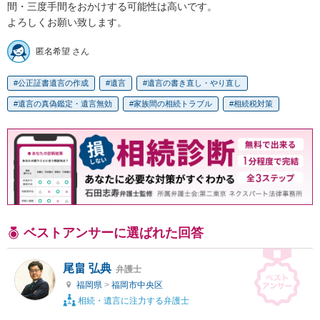
間・三度手間をおかけする可能性は高いです。

よろしくお願い致します。
匿名希望 さん
公正証書遺言の作成
遺言
遺言の書き直し・やり直し
遺言の真偽鑑定・遺言無効
家族間の相続トラブル
相続税対策
ベストアンサーに選ばれた回答
尾畠 弘典
弁護士
福岡県
>
福岡市中央区
相続・遺言に注力する弁護士