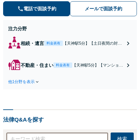
電話で面談予約
メールで面談予約
注力分野
相続・遺言
【天神駅5分】【土日夜間の対応
料金表有
可】複数の相続人がいる複雑な相
続問題も多数経験。行政関連の豊
富なノウハウも活用し、的確な対
不動産・住まい
【天神駅5分】【マンション
料金表有
応で軋轢を減らしながらスピーデ
管理士の資格保有】マンシ
ィーな対応で解決へ導きます。
ョン管理士の資格を保有
【メール／オンライン相談可】
他1分野を表示
し、不動産問題の解決実績
も多数。不動産関係でお困
りの方、管理組合の理事の
方は私にお任せください！
【メール／オンライン相談
可】
法律Q&Aを探す
検索