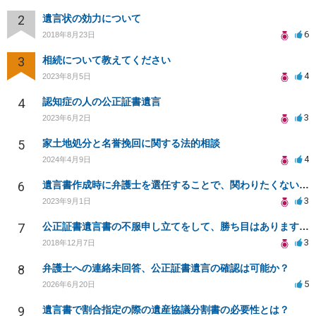
2
遺言状の効力について
6
2018年8月23日
3
相続について教えてください
4
2023年8月5日
4
認知症の人の公正証書遺言
3
2023年6月2日
5
家土地処分と名誉挽回に関する法的相談
4
2024年4月9日
6
遺言書作成時に弁護士を選任することで、関わりたくない相続人との関係を回避できるのでしょうか？
3
2023年9月1日
7
公正証書遺言書の不服申し立てをして、勝ち目はありますか？
3
2018年12月7日
8
弁護士への連絡未回答、公正証書遺言の確認は可能か？
5
2026年6月20日
9
遺言書で割合指定の際の遺産協議分割書の必要性とは？