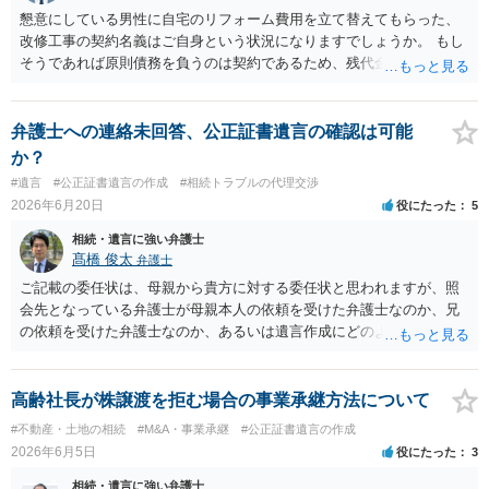
懇意にしている男性に自宅のリフォーム費用を立て替えてもらった、
改修工事の契約名義はご自身という状況になりますでしょうか。 もし
そうであれば原則債務を負うのは契約であるため、残代金を捻出して
もらうよう約束した男性に支払いをお願いするしかないように思われ
ます。 入籍した場合でも、原則契約者が単独で全ての債務を負うこと
には変わりがありません。 なかなか対応に難しい案件であり、公開の
弁護士への連絡未回答、公正証書遺言の確認は可能
場でアドバイスを行うのも限界があるように思われますので、資料等
か？
を持参のうえ個別に弁護士に相談されることをお勧めします。
#遺言
#公正証書遺言の作成
#相続トラブルの代理交渉
2026年6月20日
役にたった
5
相続・遺言に強い弁護士
髙橋 俊太
弁護士
ご記載の委任状は、母親から貴方に対する委任状と思われますが、照
会先となっている弁護士が母親本人の依頼を受けた弁護士なのか、兄
の依頼を受けた弁護士なのか、あるいは遺言作成にどのような立場で
関与しているのかによって、説明を求められる範囲は変わり得るもの
と思われます。 仮に、その弁護士が母親本人から依頼を受けているの
であれば、母親本人に対する報告義務が問題となります。母親が貴方
高齢社長が株譲渡を拒む場合の事業承継方法について
に一任する旨を明確に伝えており、委任状の内容にも、弁護士との連
#不動産・土地の相続
#M&A・事業承継
#公正証書遺言の作成
絡、進捗確認、公正証書遺言の作成有無や控えの確認等が含まれてい
2026年6月5日
役にたった
3
るのであれば、貴方から進捗状況等の説明を求める余地はあります。
他方で、その弁護士が兄の依頼を受けた弁護士である場合には、兄の
相続・遺言に強い弁護士