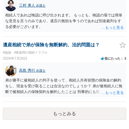
追及で対応に苦慮されているのであれば 弁護士に相談されるのがよ
三村 勇人
弁護士
いです。
相続人であれば検認に呼び出されます。 もっとも、検認の場では簡単
な意見を言うのみであり、遺言の無効を争うのであれば別途裁判をす
る必要がございます。
遺産相続で弟が保険を無断解約、法的問題は？
#協議
#家族間の相続トラブル
2026年7月26日
役にたった
3
高島 秀行
弁護士
弟が勝手に被相続人の判子を使って、相続人共有状態の保険金の解約
をし、現金を受け取ることは合法なのでしょうか？ 弟が被相続人に無
断で被相続人の保険契約を解約したことは 刑事的にも犯罪となる可能
性があり、民事的には無効だと思います。 保険会社で解約の際に提出
された書類のコピーを取得して、弁護士に面談で詳しい事情を話して
相談 されたら良いと思います。
もっとみる