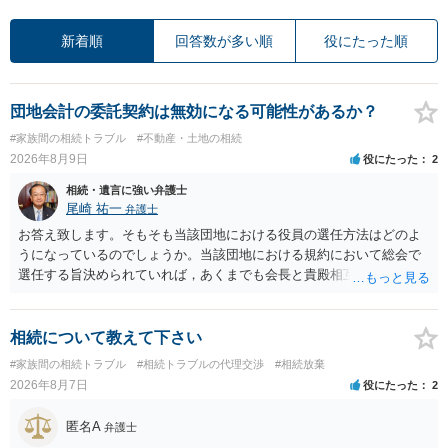
新着順
回答数が多い順
役にたった順
団地会計の委託契約は無効になる可能性があるか？
#家族間の相続トラブル
#不動産・土地の相続
2026年8月9日
役にたった
2
相続・遺言に強い弁護士
尾崎 祐一
弁護士
お答え致します。そもそも当該団地における役員の選任方法はどのよ
うになっているのでしょうか。当該団地における規約において総会で
選任する旨決められていれば，あくまでも会長と貴殿相互間における
団地会計の委託契約であって貴殿が役員になることはありません。但
し，団地と貴殿との委託契約は有効に成立しています。当該団地にお
ける役員の選任が会長の専権でできるのであれば，貴殿と会長との合
相続について教えて下さい
意により委託契約は有効に成立しています。
#家族間の相続トラブル
#相続トラブルの代理交渉
#相続放棄
2026年8月7日
役にたった
2
匿名A
弁護士