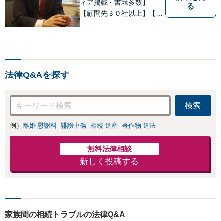
ィア掲載・書籍多数】
る
【顧問先３０社以上】【相
続・遺言関連書籍出版】
【年間相続案件20件以上】
ベテラン弁護士と若手の優
秀な弁護士で多様なニーズ
にお応えします。相続・遺
法律Q&Aを探す
産分割、遺留分問題でお困
りの方は是非一度ご相談く
ださい！
検索
例）
離婚 慰謝料
誹謗中傷
相続 遺産
著作物 違法
無料法律相談
新しく投稿する
家族間の相続トラブルの法律Q&A