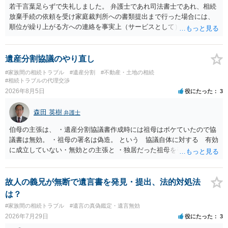
若干言葉足らずで失礼しました。 弁護士であれ司法書士であれ、相続
放棄手続の依頼を受け家庭裁判所への書類提出まで行った場合には、
順位が繰り上がる方への連絡を事実上（サービスとして）行うことは
あります。その「連絡」だけを弁護士が業務としてお受けすることは
できない、という意味でした。
遺産分割協議のやり直し
#家族間の相続トラブル
#遺産分割
#不動産・土地の相続
#相続トラブルの代理交渉
2026年8月5日
役にたった
3
森田 英樹
弁護士
伯母の主張は、 ・遺産分割協議書作成時には祖母はボケていたので協
議書は無効。 ・祖母の署名は偽造。 という 協議自体に対する 有効
に成立していない・無効との主張と ・独居だった祖母を引き取り、家
を売却して施設入所の費用を作るということで、家を父が単独取得し
たが父が祖母を自宅に引き取った後、家の売却前に入院してそのまま
亡くなったので、騙された という 協議自体の成立を認めたうえで
故人の義兄が無断で遺言書を発見・提出、法的対処法
債務不履行・詐欺という主張 の大きく２つの主張があるようですが い
は？
ずれの主張も伯母が主張とともに立証する必要があり 立証は困難な
#家族間の相続トラブル
#遺言の真偽鑑定・遺言無効
ケースと思われます。伯母の主張は矛盾・抵触する可能性があります
2026年7月29日
役にたった
3
ので 伯母の出方を見ながら対応するのが良いでしょう。 伯母からの