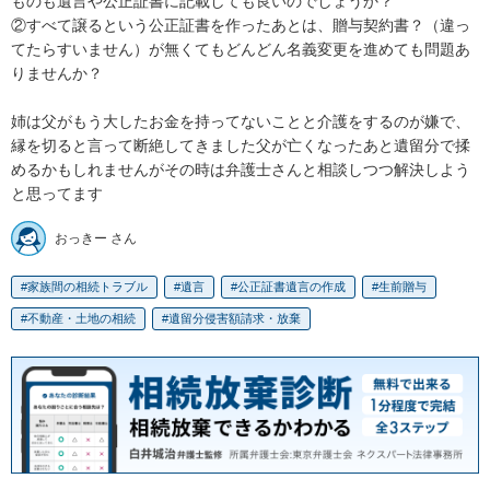
ものも遺言や公正証書に記載しても良いのでしょうか？

②すべて譲るという公正証書を作ったあとは、贈与契約書？（違っ
てたらすいません）が無くてもどんどん名義変更を進めても問題あ
りませんか？

姉は父がもう大したお金を持ってないことと介護をするのが嫌で、
縁を切ると言って断絶してきました父が亡くなったあと遺留分で揉
めるかもしれませんがその時は弁護士さんと相談しつつ解決しよう
と思ってます
おっきー さん
家族間の相続トラブル
遺言
公正証書遺言の作成
生前贈与
不動産・土地の相続
遺留分侵害額請求・放棄