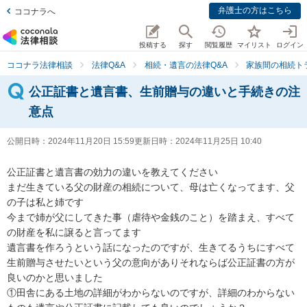
弁護士の方はこちら
ココナラへ
投稿する
探す
閲覧履歴
マイリスト
ログイン
ココナラ法律相談
法律Q&A
相続・遺言の法律Q&A
家族間の相続ト
公正証書と遺言書、生前贈与の違いと手続きの注
意点
公開日時：
2024年11月20日 15:59
更新日時：
2024年11月25日 10:40
公正証書と遺言書の効力の違いを教えてください

まだ生きている父の財産の相続について、母は亡くなってます、父
の子は私と姉です

今まで姉が父にしてきた事（虐待や金銭のこと）を踏まえ、すべて
の財産を私に譲ると言ってます

遺言書を作ろうという話になったのですが、生きてるうちにすべて
生前贈与させたいという父の意向がありそれならば公正証書の方が
良いのかと思いました

①田舎にある土地の詳細がわからないのですが、詳細のわからない