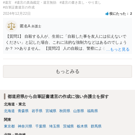
#遺言
#遺言の真偽鑑定・遺言無効
#遺言の書き直し・やり直し
#自筆証書遺言の作成
2024年12月22日
役にたった
2
匿名A
弁護士
【質問1】 自殺する人が、生前に「自殺した事を友人には伝えないで
ください」と記した場合、これに法的な強制力などはあるのでしょう
か？ >>ありません。 【質問2】 人の自殺は、警察による連絡などで、
最低でもどの範囲までは伝わるものなのでしょうか？ 例:一親等、祖父
母まで、叔父叔母まで、など >>配偶者・子・両親など近しいところま
では連絡がいくでしょう。また、その人たちが他の親族に話をするか
もっとみる
もしれません。 【質問3】 なるべく自殺の事を周囲の人間に広めない
ようにするには、自殺者は生前の遺書にどんな事を記載すればよいの
でしょうか？警察や一親等内の親族に対しても法的効力を持つ方法を
ご教授戴きたいです。 >>そのような方法はありません。 ひどくお悩
都道府県から自筆証書遺言の作成に強い弁護士を探す
みのようですから、市役所または社会福祉協議会に一度必ずご相談さ
れてください。
北海道・東北
北海道
青森県
岩手県
宮城県
秋田県
山形県
福島県
関東
東京都
神奈川県
千葉県
埼玉県
茨城県
栃木県
群馬県