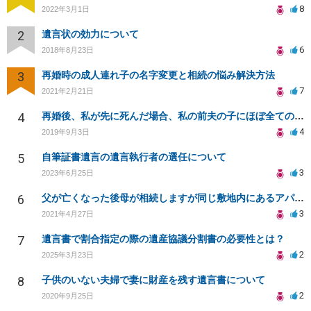
8
2022年3月1日
2
遺言状の効力について
6
2018年8月23日
3
再婚時の成人連れ子の名字変更と相続の悩み解決方法
7
2021年2月21日
4
再婚後、私が先に死んだ場合、私の前夫の子にほぼ全ての財産を相続させることは可能？
4
2019年9月3日
5
自筆証書遺言の遺言執行者の選任について
3
2023年6月25日
6
父が亡くなった後母が相続しますが同じ敷地内にあるアパートに父の弟夫婦が住んでいます
3
2021年4月27日
7
遺言書で割合指定の際の遺産協議分割書の必要性とは？
2
2025年3月23日
8
子供のいない夫婦で妻に財産を残す遺言書について
2
2020年9月25日