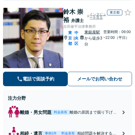
鈴木 崇
東京都
インタビュ
ーを見る
裕
弁護士
吉田修平法律事務所
東銀座駅
営業時間：09:00
東
中
~22:00（平日）
京
央
から徒歩3
|
都
区
分
電話で面談予約
メールでお問い合わせ
注力分野
離婚・男女問題
離婚の原因まで掘り下げて
料金表有
お話をうかがい，結論を急
ぐことなく十分にお考えい
ただき，離婚後の生活につ
相続・遺言
相続問題を解決するた
事例1件
料金表有