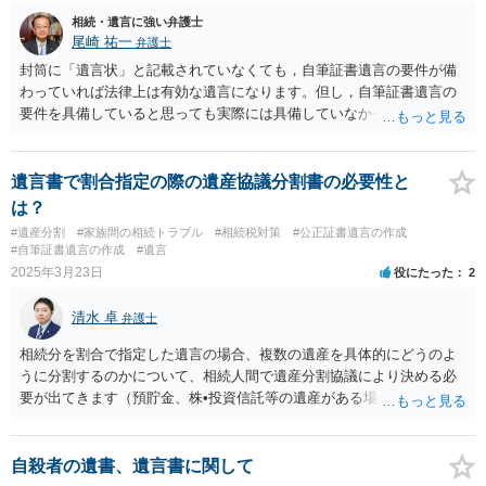
相続・遺言に強い弁護士
尾崎 祐一
弁護士
封筒に「遺言状」と記載されていなくても，自筆証書遺言の要件が備
わっていれば法律上は有効な遺言になります。但し，自筆証書遺言の
要件を具備していると思っても実際には具備していなかったとして無
効になる場合があります。このようなことを回避するためには多少お
金がかかりますが公正証書遺言が宜しいかと思います。
遺言書で割合指定の際の遺産協議分割書の必要性と
は？
#遺産分割
#家族間の相続トラブル
#相続税対策
#公正証書遺言の作成
#自筆証書遺言の作成
#遺言
2025年3月23日
役にたった
2
清水 卓
弁護士
相続分を割合で指定した遺言の場合、複数の遺産を具体的にどうのよ
うに分割するのかについて、相続人間で遺産分割協議により決める必
要が出てきます（預貯金、株•投資信託等の遺産がある場合に、どの遺
産についても相続分の割合で分けるのか、預貯金はある相続人に、株•
投資信託は他の相続人にというような分け方をするのか等について
は、相続人間で遺産分割協議により決める必要があります）。
自殺者の遺書、遺言書に関して