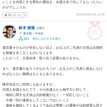
いことを内容とする警告の通知を，弁護士名で出してもらったらい
かがでしょうか。
2018年8月23日 12:05
役に立った
2
鈴木 崇裕
弁護士
東京都
>
中央区
相続・遺言に注力する弁護士
遺言書そのものが存在しない以上，お父上のご兄弟の主張は法律的
な根拠を全く欠くものになります。

したがって，主張自体，取り合う必要がありません。

また，遺言書があろうがなかろうが，お父上のご兄弟と面会しなけ
ればならない義務はもともとありません。

峰岸先生のご回答にもありますが，

代理人弁護士をたてて，その弁護士から相手方に対して，

・相続に関する主張は法的根拠がなく，一切応じないこと

・今後一切の連絡をしてこないでほしいこと

・連絡を継続してくるようであれば警察への通報や法的措置も辞さ