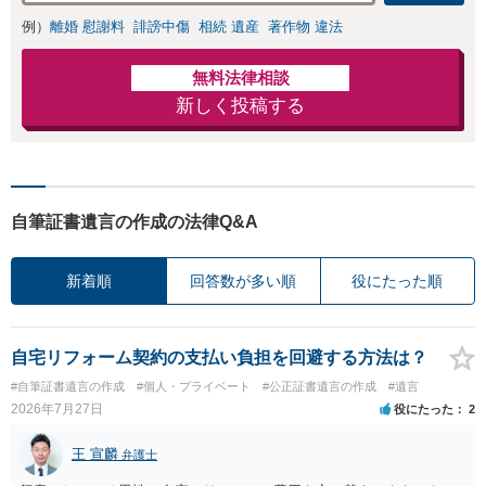
例）
離婚 慰謝料
誹謗中傷
相続 遺産
著作物 違法
無料法律相談
新しく投稿する
自筆証書遺言の作成の法律Q&A
新着順
回答数が多い順
役にたった順
自宅リフォーム契約の支払い負担を回避する方法は？
#自筆証書遺言の作成
#個人・プライベート
#公正証書遺言の作成
#遺言
2026年7月27日
役にたった
2
王 宣麟
弁護士