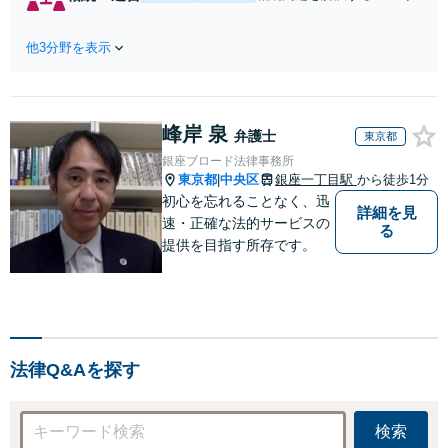
いても細心の注意を払っ
めには，法律以外にも
て，安心できる解決を目指
税務や不動産鑑定評価
して対応します。
他3分野を表示
など，幅広い知識が必
要になります。多くの
経験から迅速な問題解
決をはかり，必要に応
峰岸 泉
じて各種専門家と連携
弁護士
東京都
します。
銀座ブロード法律事務所
東京都
中央区
銀座一丁目駅
から徒歩1分
|
初心を忘れることなく、迅
詳細を見
速・正確な法的サービスの
る
提供を目指す所存です。
法律Q&Aを探す
検索