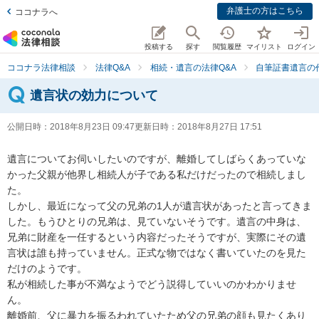
弁護士の方はこちら
ココナラへ
投稿する
探す
閲覧履歴
マイリスト
ログイン
ココナラ法律相談
法律Q&A
相続・遺言の法律Q&A
自筆証書遺言の
遺言状の効力について
公開日時：
2018年8月23日 09:47
更新日時：
2018年8月27日 17:51
遺言についてお伺いしたいのですが、離婚してしばらくあっていな
かった父親が他界し相続人が子である私だけだったので相続しまし
た。

しかし、最近になって父の兄弟の1人が遺言状があったと言ってきま
した。もうひとりの兄弟は、見ていないそうです。遺言の中身は、
兄弟に財産を一任するという内容だったそうですが、実際にその遺
言状は誰も持っていません。正式な物ではなく書いていたのを見た
だけのようです。

私が相続した事が不満なようでどう説得していいのかわかりませ
ん。

離婚前、父に暴力を振るわれていたため父の兄弟の顔も見たくあり