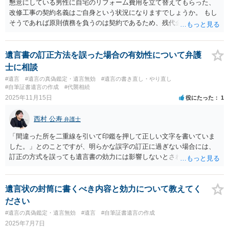
懇意にしている男性に自宅のリフォーム費用を立て替えてもらった、
改修工事の契約名義はご自身という状況になりますでしょうか。 もし
そうであれば原則債務を負うのは契約であるため、残代金を捻出して
もらうよう約束した男性に支払いをお願いするしかないように思われ
ます。 入籍した場合でも、原則契約者が単独で全ての債務を負うこと
には変わりがありません。 なかなか対応に難しい案件であり、公開の
遺言書の訂正方法を誤った場合の有効性について弁護
場でアドバイスを行うのも限界があるように思われますので、資料等
士に相談
を持参のうえ個別に弁護士に相談されることをお勧めします。
#遺言
#遺言の真偽鑑定・遺言無効
#遺言の書き直し・やり直し
#自筆証書遺言の作成
#代襲相続
2025年11月15日
役にたった
1
西村 公寿
弁護士
「間違った所を二重線を引いて印鑑を押して正しい文字を書いていま
した。」とのことですが、明らかな誤字の訂正に過ぎない場合には、
訂正の方式を誤っても遺言書の効力には影響しないとされているよう
です。
遺言状の封筒に書くべき内容と効力について教えてく
ださい
#遺言の真偽鑑定・遺言無効
#遺言
#自筆証書遺言の作成
2025年7月7日